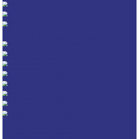
Разное
GERALYN
RIVOLTA
Масла и смазки RIVOLTA
Очистители и антикоррозийные составы Rivolta
Нагнетатель для пластичной смазки HD GREASE GUN CASSIDA
Масла для цепей CASSIDA CHAIN OIL
Гидравлические масла CASSIDA
Редукторные масла CASSIDA
Компрессорные масла CASSIDA
Масла-теплоносители CASSIDA
Пластичные смазки CASSIDA
Специальные жидкости CASSIDA
Услуги
Подбор смазочных материалов
Мониторинг смазочных материалов
Технический аудит производства