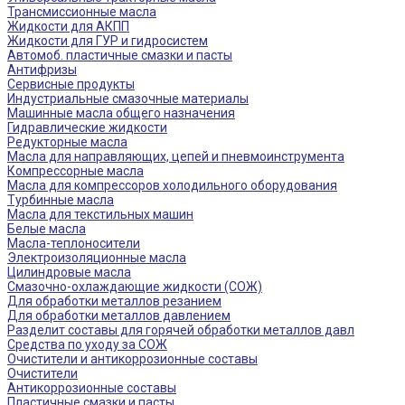
Трансмиссионные масла
Жидкости для АКПП
Жидкости для ГУР и гидросистем
Автомоб. пластичные смазки и пасты
Антифризы
Сервисные продукты
Индустриальные смазочные материалы
Машинные масла общего назначения
Гидравлические жидкости
Редукторные масла
Масла для направляющих, цепей и пневмоинструмента
Компрессорные масла
Масла для компрессоров холодильного оборудования
Турбинные масла
Масла для текстильных машин
Белые масла
Масла-теплоносители
Электроизоляционные масла
Цилиндровые масла
Смазочно-охлаждающие жидкости (СОЖ)
Для обработки металлов резанием
Для обработки металлов давлением
Разделит составы для горячей обработки металлов давл
Средства по уходу за СОЖ
Очистители и антикоррозионные составы
Очистители
Антикоррозионные составы
Пластичные смазки и пасты