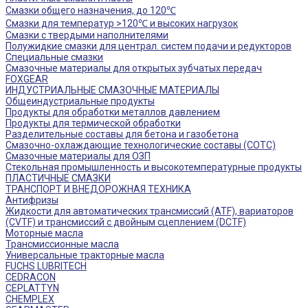
Смазки общего назначения, до 120℃
Смазки для температур >120℃ и высоких нагрузок
Смазки с твердыми наполнителями
Полужидкие смазки для централ. систем подачи и редукторов
Специальные смазки
Смазочные материалы для открытых зубчатых передач
FOXGEAR
ИНДУСТРИАЛЬНЫЕ СМАЗОЧНЫЕ МАТЕРИАЛЫ
Общеиндустриальные продукты
Продукты для обработки металлов давлением
Продукты для термической обработки
Разделительные составы для бетона и газобетона
Смазочно-охлаждающие технологические составы (СОТС)
Смазочные материалы для ОЗП
Стекольная промышленность и высокотемпературные продукты
ПЛАСТИЧНЫЕ СМАЗКИ
ТРАНСПОРТ И ВНЕДОРОЖНАЯ ТЕХНИКА
Антифризы
Жидкости для автоматических трансмиссий (ATF), вариаторов
(CVTF) и трансмиссий с двойным сцеплением (DCTF)
Моторные масла
Трансмиссионные масла
Универсальные тракторные масла
FUCHS LUBRITECH
CEDRACON
CEPLATTYN
CHEMPLEX