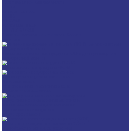
Политика конфиденциальности
Статьи
Каталог товаров
FUCHS
FOXGEAR
FUCHS LUBRITECH
BREMER & LEGUIL
Пищевые смазочные материалы Cassida
Антигель
Новые локализованные продукты FUCHS для транспорта и
внедорожной техники
Новые локальные продукты FUCHS
Транспорт и внедорожная техника
Моторные масла
Универсальные тракторные масла
Трансмиссионные масла
Индустриальные смазочные материалы
Машинные масла общего назначения
Гидравлические жидкости
Редукторные масла
Смазочно-охлаждающие жидкости (СОЖ)
Для обработки металлов резанием