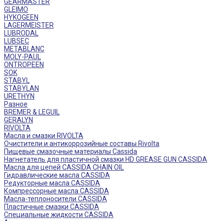
GEARMASTER
GLEIMO
HYKOGEEN
LAGERMEISTER
LUBRODAL
LUBSEC
METABLANC
MOLY-PAUL
ONTROPEEN
SOK
STABYL
STABYLAN
URETHYN
Разное
BREMER & LEGUIL
GERALYN
RIVOLTA
Масла и смазки RIVOLTA
Очистители и антикоррозийные составы Rivolta
Пищевые смазочные материалы Cassida
Нагнетатель для пластичной смазки HD GREASE GUN CASSIDA
Масла для цепей CASSIDA CHAIN OIL
Гидравлические масла CASSIDA
Редукторные масла CASSIDA
Компрессорные масла CASSIDA
Масла-теплоносители CASSIDA
Пластичные смазки CASSIDA
Специальные жидкости CASSIDA