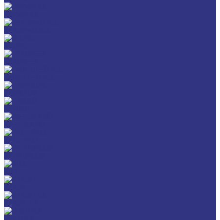
CHEMPLEX
GEARMASTER
GLEIMO
HYKOGEEN
LAGERMEISTER
LUBRODAL
LUBSEC
METABLANC
MOLY-PAUL
ONTROPEEN
SOK
STABYL
STABYLAN
URETHYN