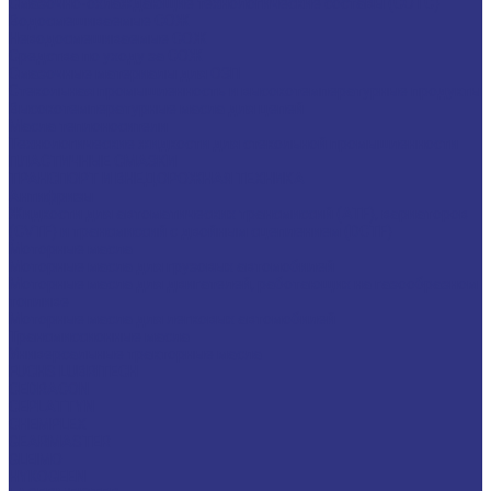
Смазочно-охлаждающие технологические составы (СОТС)
Водосмешиваемые СОЖ
Неводосмешиваемые СОЖ
Средства по уходу за СОЖ
Смазочные материалы для ОЗП
Стекольная промышленность и высокотемпературные продукты
Высокотемпературные масла для цепей
Масла теплоносители
Технологические жидкости для стекольной промышленности
ПЛАСТИЧНЫЕ СМАЗКИ
ТРАНСПОРТ И ВНЕДОРОЖНАЯ ТЕХНИКА
Антифризы
Жидкости для автоматических трансмиссий (ATF), вариаторов
(CVTF) и трансмиссий с двойным сцеплением (DCTF)
Моторные масла
Моторные масла для грузовых автомобилей
Моторные масла для двигателей, работающих на газообразном
топливе
Моторные масла для легковых автомобилей
Трансмиссионные масла
Универсальные тракторные масла
FUCHS LUBRITECH
CEDRACON
CEPLATTYN
CHEMPLEX
GEARMASTER
GLEIMO
HYKOGEEN