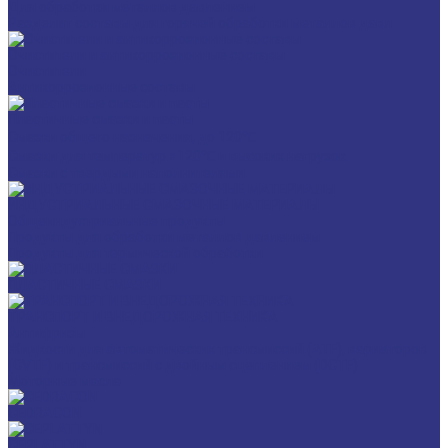
Для обработки металлов давлением
Разделит составы для горячей обработки металлов давл
Очистители и антикоррозионные составы
Очистители
Антикоррозионные составы
Пластичные смазки и пасты
Смазки общего назначения, до 120℃
Смазки для температур >120℃ и высоких нагрузок
Смазки с твердыми наполнителями
ИНДУСТРИАЛЬНЫЕ СМАЗОЧНЫЕ МАТЕРИАЛЫ
Общеиндустриальные продукты
Продукты для обработки металлов давлением
Продукты для термической обработки
ПЛАСТИЧНЫЕ СМАЗКИ
ТРАНСПОРТ И ВНЕДОРОЖНАЯ ТЕХНИКА
Антифризы
Жидкости для автоматических трансмиссий (ATF), вариаторов
(CVTF) и трансмиссий с двойным сцеплением (DCTF)
Моторные масла
CEDRACON
CEPLATTYN