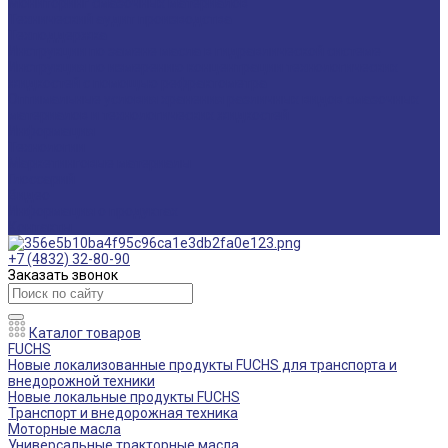
Мониторинг смазочных материалов
Технический аудит производства
Техподдержка
Инструкции по замене масла в гидравлической системе
Инструкция по измерению концентрации технологических
жидкостей с помощью рефрактометра
Оптимальные условия хранения различных видов смазочных
материалов и технологических жидкостей
Информация
Технологии
Маркетинговые материалы
Глоссарий
Видео
Информация о продуктах
Контакты
+7 (4832) 32-80-90
Заказать звонок
Каталог товаров
FUCHS
Новые локализованные продукты FUCHS для транспорта и
внедорожной техники
Новые локальные продукты FUCHS
Транспорт и внедорожная техника
Моторные масла
Универсальные тракторные масла