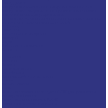
Техподдержка
Инструкции по замене масла в гидравлической системе
Инструкция по измерению концентрации технологических
жидкостей с помощью рефрактометра
Оптимальные условия хранения различных видов смазочных
материалов и технологических жидкостей
Информация
Технологии
Маркетинговые материалы
Глоссарий
Видео
Информация о продуктах
Контакты
...
О компании
Вакансии
Новости
Доставка и оплата
Сертификаты
Политика конфиденциальности
Статьи
Каталог товаров
FUCHS
Новые локализованные продукты FUCHS для транспорта и
внедорожной техники
Новые локальные продукты FUCHS
Транспорт и внедорожная техника
Моторные масла