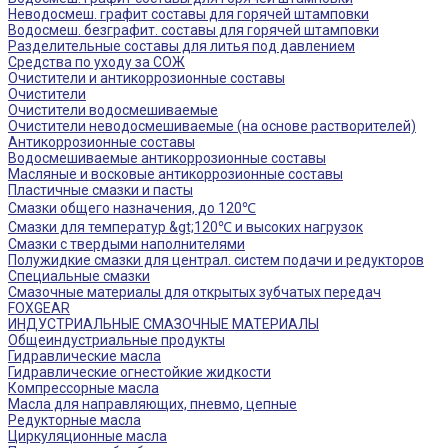
Неводосмеш. графит составы для горячей штамповки
Водосмеш. безграфит. составы для горячей штамповки
Разделительные составы для литья под давлением
Средства по уходу за СОЖ
Очистители и антикоррозионные составы
Очистители
Очистители водосмешиваемые
Очистители неводосмешиваемые (на основе растворителей)
Антикоррозионные составы
Водосмешиваемые антикоррозионные составы
Масляные и восковые антикоррозионные составы
Пластичные смазки и пасты
Смазки общего назначения, до 120℃
Смазки для температур &gt;120℃ и высоких нагрузок
Смазки с твердыми наполнителями
Полужидкие смазки для централ. систем подачи и редукторов
Специальные смазки
Смазочные материалы для открытых зубчатых передач
FOXGEAR
ИНДУСТРИАЛЬНЫЕ СМАЗОЧНЫЕ МАТЕРИАЛЫ
Общеиндустриальные продукты
Гидравлические масла
Гидравлические огнестойкие жидкости
Компрессорные масла
Масла для направляющих, пневмо, цепные
Редукторные масла
Циркуляционные масла