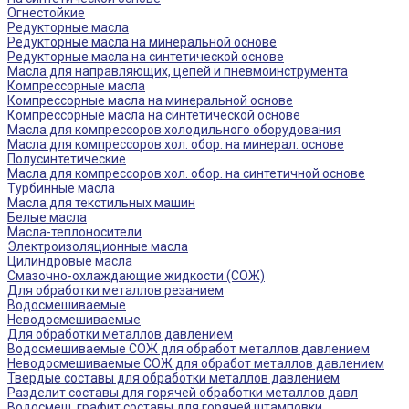
Огнестойкие
Редукторные масла
Редукторные масла на минеральной основе
Редукторные масла на синтетической основе
Масла для направляющих, цепей и пневмоинструмента
Компрессорные масла
Компрессорные масла на минеральной основе
Компрессорные масла на синтетической основе
Масла для компрессоров холодильного оборудования
Масла для компрессоров хол. обор. на минерал. основе
Полусинтетические
Масла для компрессоров хол. обор. на синтетичной основе
Турбинные масла
Масла для текстильных машин
Белые масла
Масла-теплоносители
Электроизоляционные масла
Цилиндровые масла
Смазочно-охлаждающие жидкости (СОЖ)
Для обработки металлов резанием
Водосмешиваемые
Неводосмешиваемые
Для обработки металлов давлением
Водосмешиваемые СОЖ для обработ металлов давлением
Неводосмешиваемые СОЖ для обработ металлов давлением
Твердые составы для обработки металлов давлением
Разделит составы для горячей обработки металлов давл
Водосмеш. графит составы для горячей штамповки