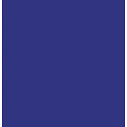
Для легковых автомобилей
Для грузовых автомобилей
Для двигателей, работающих на газу
Универсальные тракторные масла
Трансмиссионные масла
Жидкости для АКПП
Жидкости для ГУР и гидросистем
Автомоб. пластичные смазки и пасты
Антифризы
Сервисные продукты
Индустриальные смазочные материалы
Машинные масла общего назначения
Гидравлические жидкости
На минеральной основе, содержат Zn
На минеральной основе, не содержат Zn
На синтетической основе
Огнестойкие
Редукторные масла
Редукторные масла на минеральной основе
Редукторные масла на синтетической основе
Масла для направляющих, цепей и пневмоинструмента
Компрессорные масла
Компрессорные масла на минеральной основе
Компрессорные масла на синтетической основе
Масла для компрессоров холодильного оборудования
Масла для компрессоров хол. обор. на минерал. основе
Полусинтетические
Масла для компрессоров хол. обор. на синтетичной основе