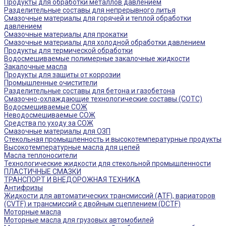
Продукты для обработки металлов давлением
Разделительные составы для непрерывного литья
Смазочные материалы для горячей и теплой обработки
давлением
Смазочные материалы для прокатки
Смазочные материалы для холодной обработки давлением
Продукты для термической обработки
Водосмешиваемые полимерные закалочные жидкости
Закалочные масла
Продукты для защиты от коррозии
Промышленные очистители
Разделительные составы для бетона и газобетона
Смазочно-охлаждающие технологические составы (СОТС)
Водосмешиваемые СОЖ
Неводосмешиваемые СОЖ
Средства по уходу за СОЖ
Смазочные материалы для ОЗП
Стекольная промышленность и высокотемпературные продукты
Высокотемпературные масла для цепей
Масла теплоносители
Технологические жидкости для стекольной промышленности
ПЛАСТИЧНЫЕ СМАЗКИ
ТРАНСПОРТ И ВНЕДОРОЖНАЯ ТЕХНИКА
Антифризы
Жидкости для автоматических трансмиссий (ATF), вариаторов
(CVTF) и трансмиссий с двойным сцеплением (DCTF)
Моторные масла
Моторные масла для грузовых автомобилей