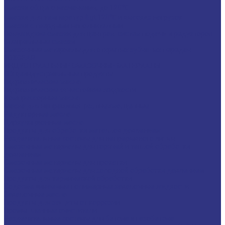
Смазки общего назначения, до 120℃
Смазки для температур &gt;120℃ и высоких нагрузок
Смазки с твердыми наполнителями
Полужидкие смазки для централ. систем подачи и редукторов
Специальные смазки
Смазочные материалы для открытых зубчатых передач
FOXGEAR
ИНДУСТРИАЛЬНЫЕ СМАЗОЧНЫЕ МАТЕРИАЛЫ
Общеиндустриальные продукты
Гидравлические масла
Гидравлические огнестойкие жидкости
Компрессорные масла
Масла для направляющих, пневмо, цепные
Редукторные масла
Циркуляционные масла
Продукты для обработки металлов давлением
Разделительные составы для непрерывного литья
Смазочные материалы для горячей и теплой обработки
давлением
Смазочные материалы для прокатки
Смазочные материалы для холодной обработки давлением
Продукты для термической обработки
Водосмешиваемые полимерные закалочные жидкости
Закалочные масла
Продукты для защиты от коррозии
Промышленные очистители
Разделительные составы для бетона и газобетона