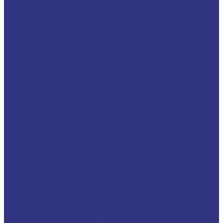
Турбинные масла
Масла для текстильных машин
Белые масла
Масла-теплоносители
Электроизоляционные масла
Цилиндровые масла
Смазочно-охлаждающие жидкости (СОЖ)
Для обработки металлов резанием
Водосмешиваемые
Неводосмешиваемые
Для обработки металлов давлением
Водосмешиваемые СОЖ для обработ металлов давлением
Неводосмешиваемые СОЖ для обработ металлов давлением
Твердые составы для обработки металлов давлением
Разделит составы для горячей обработки металлов давл
Водосмеш. графит составы для горячей штамповки
Неводосмеш. графит составы для горячей штамповки
Водосмеш. безграфит. составы для горячей штамповки
Разделительные составы для литья под давлением
Средства по уходу за СОЖ
Очистители и антикоррозионные составы
Очистители
Очистители водосмешиваемые
Очистители неводосмешиваемые (на основе растворителей)
Антикоррозионные составы
Водосмешиваемые антикоррозионные составы
Масляные и восковые антикоррозионные составы
Пластичные смазки и пасты