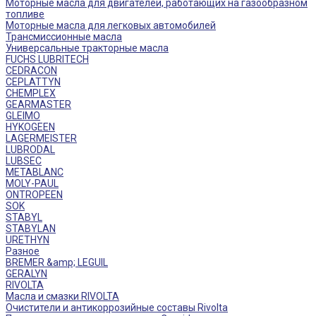
Моторные масла для двигателей, работающих на газообразном
топливе
Моторные масла для легковых автомобилей
Трансмиссионные масла
Универсальные тракторные масла
FUCHS LUBRITECH
CEDRACON
CEPLATTYN
CHEMPLEX
GEARMASTER
GLEIMO
HYKOGEEN
LAGERMEISTER
LUBRODAL
LUBSEC
METABLANC
MOLY-PAUL
ONTROPEEN
SOK
STABYL
STABYLAN
URETHYN
Разное
BREMER &amp; LEGUIL
GERALYN
RIVOLTA
Масла и смазки RIVOLTA
Очистители и антикоррозийные составы Rivolta