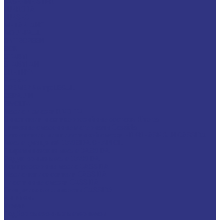
LAGERMEISTER
LUBRODAL
LUBSEC
METABLANC
MOLY-PAUL
ONTROPEEN
SOK
STABYL
STABYLAN
URETHYN
Разное
BREMER &amp; LEGUIL
GERALYN
RIVOLTA
Масла и смазки RIVOLTA
Очистители и антикоррозийные составы Rivolta
Пищевые смазочные материалы Cassida
Нагнетатель для пластичной смазки HD GREASE GUN CASSIDA
Масла для цепей CASSIDA CHAIN OIL
Гидравлические масла CASSIDA
Редукторные масла CASSIDA
Компрессорные масла CASSIDA
Масла-теплоносители CASSIDA
Пластичные смазки CASSIDA
Специальные жидкости CASSIDA
Антигель
Услуги
Подбор смазочных материалов