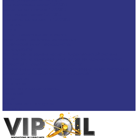
Редукторные масла CASSIDA
Компрессорные масла CASSIDA
Масла-теплоносители CASSIDA
Пластичные смазки CASSIDA
Специальные жидкости CASSIDA
Антигель
Услуги
Подбор смазочных материалов
Мониторинг смазочных материалов
Технический аудит производства
Техподдержка
Инструкции по замене масла в гидравлической системе
Инструкция по измерению концентрации технологических
жидкостей с помощью рефрактометра
Оптимальные условия хранения различных видов смазочных
материалов и технологических жидкостей
Информация
Технологии
Маркетинговые материалы
Глоссарий
Видео
Информация о продуктах
Контакты