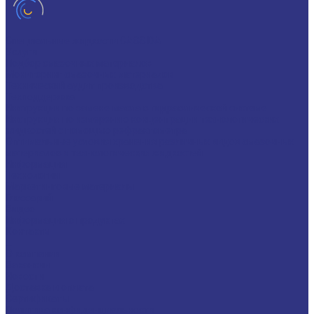
Специальные жидкости CASSIDA
Услуги
Подбор смазочных материалов
Мониторинг смазочных материалов
Технический аудит производства
Техподдержка
Инструкции по замене масла в гидравлической системе
Инструкция по измерению концентрации технологических
жидкостей с помощью рефрактометра
Оптимальные условия хранения различных видов смазочных
материалов и технологических жидкостей
Информация
Технологии
Маркетинговые материалы
Глоссарий
Видео
Информация о продуктах
Контакты
...
О компании
Вакансии
Новости
Доставка и оплата
Сертификаты
Политика конфиденциальности