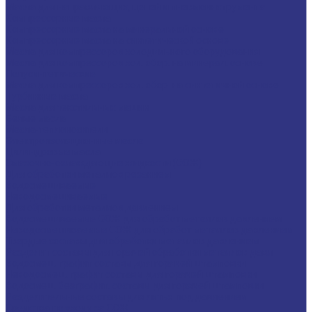
Масла для направляющих, цепей и пневмоинструмента
Компрессорные масла
Компрессорные масла на минеральной основе
Компрессорные масла на синтетической основе
Масла для компрессоров холодильного оборудования
Масла для компрессоров хол. обор. на минерал. основе
Полусинтетические
Масла для компрессоров хол. обор. на синтетичной основе
Турбинные масла
Масла для текстильных машин
Белые масла
Масла-теплоносители
Электроизоляционные масла
Цилиндровые масла
Смазочно-охлаждающие жидкости (СОЖ)
Для обработки металлов резанием
Водосмешиваемые
Неводосмешиваемые
Для обработки металлов давлением
Водосмешиваемые СОЖ для обработ металлов давлением
Неводосмешиваемые СОЖ для обработ металлов давлением
Твердые составы для обработки металлов давлением
Разделит составы для горячей обработки металлов давл
Водосмеш. графит составы для горячей штамповки
Неводосмеш. графит составы для горячей штамповки
Водосмеш. безграфит. составы для горячей штамповки
Разделительные составы для литья под давлением
Средства по уходу за СОЖ