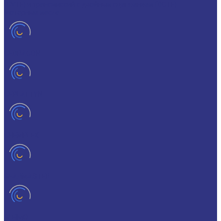
(CVTF) и трансмиссий с двойным сцеплением (DCTF)
Моторные масла
CEDRACON
CEPLATTYN
CHEMPLEX
GEARMASTER
GLEIMO