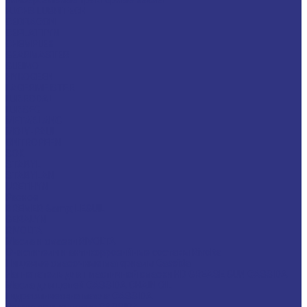
Универсальные тракторные масла
FUCHS LUBRITECH
CEDRACON
CEPLATTYN
CHEMPLEX
GEARMASTER
GLEIMO
HYKOGEEN
LAGERMEISTER
LUBRODAL
LUBSEC
METABLANC
MOLY-PAUL
ONTROPEEN
SOK
STABYL
STABYLAN
URETHYN
Разное
BREMER &amp; LEGUIL
GERALYN
RIVOLTA
Масла и смазки RIVOLTA
Очистители и антикоррозийные составы Rivolta
Пищевые смазочные материалы Cassida
Нагнетатель для пластичной смазки HD GREASE GUN CASSIDA
Масла для цепей CASSIDA CHAIN OIL
Гидравлические масла CASSIDA