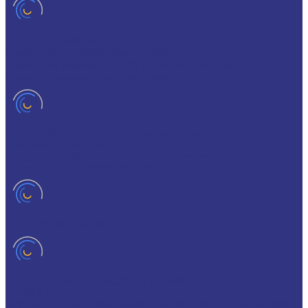
Пластичные смазки и пасты
Смазки общего назначения, до 120℃
Смазки для температур >120℃ и высоких нагрузок
Смазки с твердыми наполнителями
ИНДУСТРИАЛЬНЫЕ СМАЗОЧНЫЕ МАТЕРИАЛЫ
Общеиндустриальные продукты
Продукты для обработки металлов давлением
Продукты для термической обработки
ПЛАСТИЧНЫЕ СМАЗКИ
ТРАНСПОРТ И ВНЕДОРОЖНАЯ ТЕХНИКА
Антифризы
Жидкости для автоматических трансмиссий (ATF), вариаторов