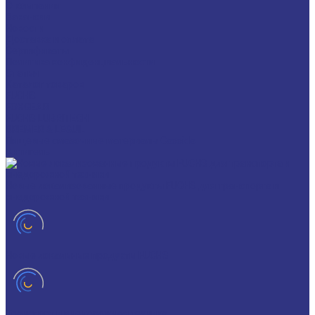
О компании
Вакансии
Новости
Доставка и оплата
Сертификаты
Политика конфиденциальности
Статьи
Каталог товаров
FUCHS
FOXGEAR
FUCHS LUBRITECH
BREMER & LEGUIL
Пищевые смазочные материалы Cassida
Антигель
Новые локализованные продукты FUCHS для транспорта и
внедорожной техники
Новые локальные продукты FUCHS
Транспорт и внедорожная техника