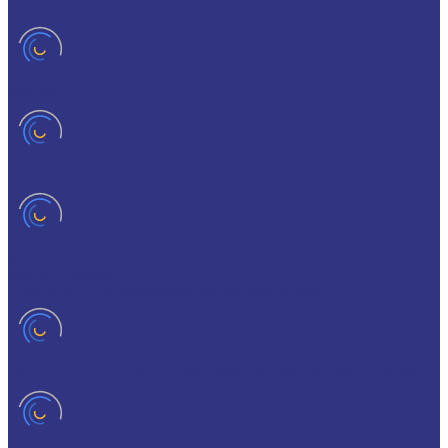
URETHYN
Разное
GERALYN
RIVOLTA
Масла и смазки RIVOLTA
Очистители и антикоррозийные составы Rivolta
Нагнетатель для пластичной смазки HD GREASE GUN CASSIDA