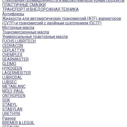
Стекольная промышленность и высокотемпературные продукты
ПЛАСТИЧНЫЕ СМАЗКИ
ТРАНСПОРТ И ВНЕДОРОЖНАЯ ТЕХНИКА
Антифризы
Жидкости для автоматических трансмиссий (ATF), вариаторов
(CVTF) и трансмиссий с двойным сцеплением (DCTF)
Моторные масла
Трансмиссионные масла
Универсальные тракторные масла
FUCHS LUBRITECH
CEDRACON
CEPLATTYN
CHEMPLEX
GEARMASTER
GLEIMO
HYKOGEEN
LAGERMEISTER
LUBRODAL
LUBSEC
METABLANC
MOLY-PAUL
ONTROPEEN
SOK
STABYL
STABYLAN
URETHYN
Разное
BREMER & LEGUIL