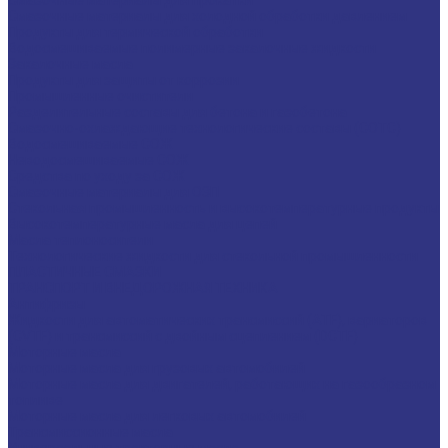
Смазочные материалы для прокатки
Смазочные материалы для холодной обработки давлением
Продукты для термической обработки
Водосмешиваемые полимерные закалочные жидкости
Закалочные масла
Продукты для защиты от коррозии
Промышленные очистители
Разделительные составы для бетона и газобетона
Смазочно-охлаждающие технологические составы (СОТС)
Водосмешиваемые СОЖ
Неводосмешиваемые СОЖ
Средства по уходу за СОЖ
Смазочные материалы для ОЗП
Стекольная промышленность и высокотемпературные продукты
Высокотемпературные масла для цепей
Масла теплоносители
Технологические жидкости для стекольной промышленности
ПЛАСТИЧНЫЕ СМАЗКИ
ТРАНСПОРТ И ВНЕДОРОЖНАЯ ТЕХНИКА
Антифризы
Жидкости для автоматических трансмиссий (ATF), вариаторов
(CVTF) и трансмиссий с двойным сцеплением (DCTF)
Моторные масла
Моторные масла для грузовых автомобилей
Моторные масла для двигателей, работающих на газообразном
топливе
Моторные масла для легковых автомобилей
Трансмиссионные масла