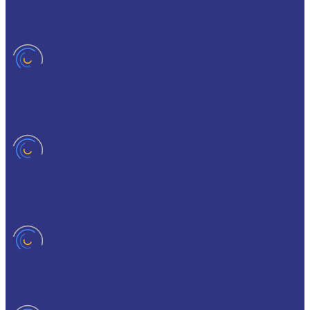
Моторные масла
Универсальные тракторные масла
Трансмиссионные масла
Индустриальные смазочные материалы
Машинные масла общего назначения
Гидравлические жидкости
Редукторные масла
Смазочно-охлаждающие жидкости (СОЖ)
Для обработки металлов резанием
Для обработки металлов давлением
Разделит составы для горячей обработки металлов давл
Очистители и антикоррозионные составы
Очистители
Антикоррозионные составы