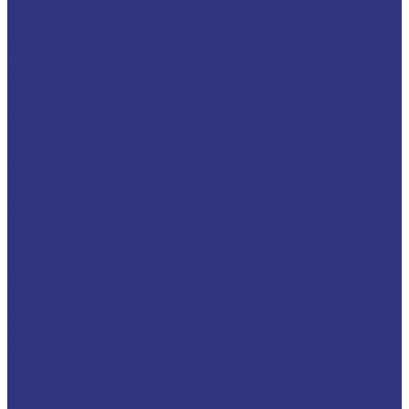
Статьи
Каталог товаров
FUCHS
Новые локализованные продукты FUCHS для транспорта и
внедорожной техники
Новые локальные продукты FUCHS
Транспорт и внедорожная техника
Моторные масла
Для легковых автомобилей
Для грузовых автомобилей
Для двигателей, работающих на газу
Универсальные тракторные масла
Трансмиссионные масла
Жидкости для АКПП
Жидкости для ГУР и гидросистем
Автомоб. пластичные смазки и пасты
Антифризы
Сервисные продукты
Индустриальные смазочные материалы
Машинные масла общего назначения
Гидравлические жидкости
На минеральной основе, содержат Zn
На минеральной основе, не содержат Zn
На синтетической основе
Огнестойкие
Редукторные масла
Редукторные масла на минеральной основе
Редукторные масла на синтетической основе