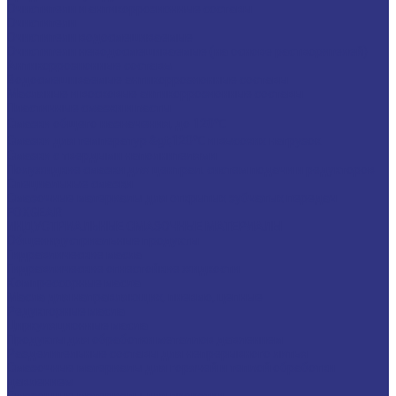
Очистители и антикоррозионные составы
Очистители
Очистители водосмешиваемые
Очистители неводосмешиваемые (на основе растворителей)
Антикоррозионные составы
Водосмешиваемые антикоррозионные составы
Масляные и восковые антикоррозионные составы
Пластичные смазки и пасты
Смазки общего назначения, до 120℃
Смазки для температур &gt;120℃ и высоких нагрузок
Смазки с твердыми наполнителями
Полужидкие смазки для централ. систем подачи и редукторов
Специальные смазки
Смазочные материалы для открытых зубчатых передач
FOXGEAR
ИНДУСТРИАЛЬНЫЕ СМАЗОЧНЫЕ МАТЕРИАЛЫ
Общеиндустриальные продукты
Гидравлические масла
Гидравлические огнестойкие жидкости
Компрессорные масла
Масла для направляющих, пневмо, цепные
Редукторные масла
Циркуляционные масла
Продукты для обработки металлов давлением
Разделительные составы для непрерывного литья
Смазочные материалы для горячей и теплой обработки
давлением