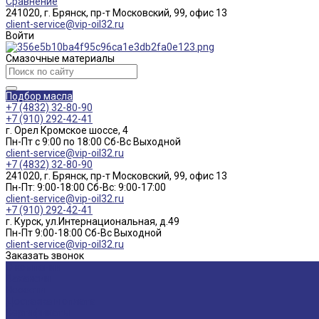
Сравнение
241020, г. Брянск, пр-т Московский, 99, офис 13
client-service@vip-oil32.ru
Войти
Смазочные материалы
Подбор масла
+7 (4832) 32-80-90
+7 (910) 292-42-41
г. Орел Кромское шоссе, 4
Пн-Пт с 9:00 по 18:00 Cб-Вс Выходной
client-service@vip-oil32.ru
+7 (4832) 32-80-90
241020, г. Брянск, пр-т Московский, 99, офис 13
Пн-Пт: 9:00-18:00 Cб-Вс: 9:00-17:00
client-service@vip-oil32.ru
+7 (910) 292-42-41
г. Курск, ул.Интернациональная, д.49
Пн-Пт 9:00-18:00 Cб-Вс Выходной
client-service@vip-oil32.ru
Заказать звонок
О компании
Вакансии
Новости
Доставка и оплата
Сертификаты