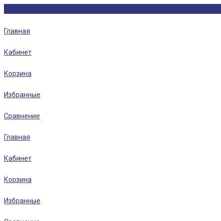
Главная
Кабинет
Корзина
Избранные
Сравнение
Главная
Кабинет
Корзина
Избранные