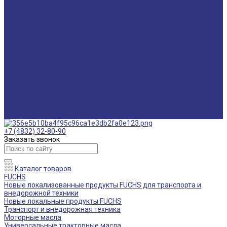
Мониторинг смазочных материалов
Технический аудит производства
Техподдержка
Инструкции по замене масла в гидравлической системе
Инструкция по измерению концентрации технологических
жидкостей с помощью рефрактометра
Оптимальные условия хранения различных видов смазочных
материалов и технологических жидкостей
Информация
Технологии
Маркетинговые материалы
Глоссарий
Видео
Информация о продуктах
Контакты
+7 (4832) 32-80-90
Заказать звонок
Каталог товаров
FUCHS
Новые локализованные продукты FUCHS для транспорта и
внедорожной техники
Новые локальные продукты FUCHS
Транспорт и внедорожная техника
Моторные масла
Универсальные тракторные масла