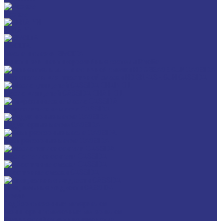
Разное
GERALYN
RIVOLTA
Масла и смазки RIVOLTA
Очистители и антикоррозийные составы Rivolta
Нагнетатель для пластичной смазки HD GREASE GUN CASSIDA
Масла для цепей CASSIDA CHAIN OIL
Гидравлические масла CASSIDA
Редукторные масла CASSIDA
Компрессорные масла CASSIDA
Масла-теплоносители CASSIDA
Пластичные смазки CASSIDA
Специальные жидкости CASSIDA
Услуги
Подбор смазочных материалов
Мониторинг смазочных материалов
Технический аудит производства