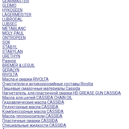
GEARMASTER
GLEIMO
HYKOGEEN
LAGERMEISTER
LUBRODAL
LUBSEC
METABLANC
MOLY-PAUL
ONTROPEEN
SOK
STABYL
STABYLAN
URETHYN
Разное
BREMER & LEGUIL
GERALYN
RIVOLTA
Масла и смазки RIVOLTA
Очистители и антикоррозийные составы Rivolta
Пищевые смазочные материалы Cassida
Нагнетатель для пластичной смазки HD GREASE GUN CASSIDA
Масла для цепей CASSIDA CHAIN OIL
Гидравлические масла CASSIDA
Редукторные масла CASSIDA
Компрессорные масла CASSIDA
Масла-теплоносители CASSIDA
Пластичные смазки CASSIDA
Специальные жидкости CASSIDA