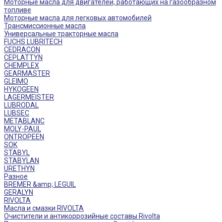
Моторные масла для двигателей, работающих на газообразном
топливе
Моторные масла для легковых автомобилей
Трансмиссионные масла
Универсальные тракторные масла
FUCHS LUBRITECH
CEDRACON
CEPLATTYN
CHEMPLEX
GEARMASTER
GLEIMO
HYKOGEEN
LAGERMEISTER
LUBRODAL
LUBSEC
METABLANC
MOLY-PAUL
ONTROPEEN
SOK
STABYL
STABYLAN
URETHYN
Разное
BREMER &amp; LEGUIL
GERALYN
RIVOLTA
Масла и смазки RIVOLTA
Очистители и антикоррозийные составы Rivolta