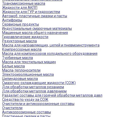
Трансмиссионные масла
Жидкости для АКПП
Жидкости для ГУР и гидросистем
Автомоб. пластичные смазки и пасты
Антифризы
Сервисные продукты
Индустриальные смазочные материалы
Машинные масла общего назначения
Гидравлические жидкости
Редукторные масла
Масла для направляющих, цепей и пневмоинструмента
Компрессорные масла
Масла для компрессоров холодильного оборудования
Турбинные масла
Масла для текстильных машин
Белые масла
Масла-теплоносители
Электроизоляционные масла
Цилиндровые масла
Смазочно-охлаждающие жидкости (СОЖ)
Для обработки металлов резанием
Для обработки металлов давлением
Разделит составы для горячей обработки металлов давл
Средства по уходу за СОЖ
Очистители и антикоррозионные составы
Очистители
Антикоррозионные составы
Пластичные смазки и пасты