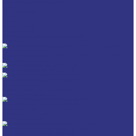
Политика конфиденциальности
Статьи
Каталог товаров
FUCHS
FOXGEAR
FUCHS LUBRITECH
BREMER & LEGUIL
Пищевые смазочные материалы Cassida
Антигель
Новые локализованные продукты FUCHS для транспорта и
внедорожной техники
Новые локальные продукты FUCHS
Транспорт и внедорожная техника
Моторные масла
Универсальные тракторные масла
Трансмиссионные масла
Индустриальные смазочные материалы
Машинные масла общего назначения
Гидравлические жидкости
Редукторные масла
Смазочно-охлаждающие жидкости (СОЖ)
Для обработки металлов резанием