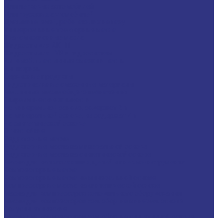
Для легковых автомобилей
Для грузовых автомобилей
Для двигателей, работающих на газу
Универсальные тракторные масла
Трансмиссионные масла
Жидкости для АКПП
Жидкости для ГУР и гидросистем
Автомоб. пластичные смазки и пасты
Антифризы
Сервисные продукты
Индустриальные смазочные материалы
Машинные масла общего назначения
Гидравлические жидкости
На минеральной основе, содержат Zn
На минеральной основе, не содержат Zn
На синтетической основе
Огнестойкие
Редукторные масла
Редукторные масла на минеральной основе
Редукторные масла на синтетической основе
Масла для направляющих, цепей и пневмоинструмента
Компрессорные масла
Компрессорные масла на минеральной основе
Компрессорные масла на синтетической основе
Масла для компрессоров холодильного оборудования
Масла для компрессоров хол. обор. на минерал. основе
Полусинтетические
Масла для компрессоров хол. обор. на синтетичной основе