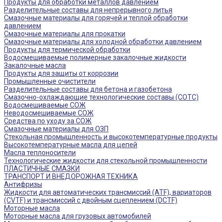
Продукты для обработки металлов давлением
Разделительные составы для непрерывного литья
Смазочные материалы для горячей и теплой обработки
давлением
Смазочные материалы для прокатки
Смазочные материалы для холодной обработки давлением
Продукты для термической обработки
Водосмешиваемые полимерные закалочные жидкости
Закалочные масла
Продукты для защиты от коррозии
Промышленные очистители
Разделительные составы для бетона и газобетона
Смазочно-охлаждающие технологические составы (СОТС)
Водосмешиваемые СОЖ
Неводосмешиваемые СОЖ
Средства по уходу за СОЖ
Смазочные материалы для ОЗП
Стекольная промышленность и высокотемпературные продукты
Высокотемпературные масла для цепей
Масла теплоносители
Технологические жидкости для стекольной промышленности
ПЛАСТИЧНЫЕ СМАЗКИ
ТРАНСПОРТ И ВНЕДОРОЖНАЯ ТЕХНИКА
Антифризы
Жидкости для автоматических трансмиссий (ATF), вариаторов
(CVTF) и трансмиссий с двойным сцеплением (DCTF)
Моторные масла
Моторные масла для грузовых автомобилей