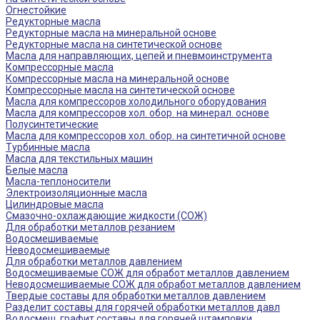
Огнестойкие
Редукторные масла
Редукторные масла на минеральной основе
Редукторные масла на синтетической основе
Масла для направляющих, цепей и пневмоинструмента
Компрессорные масла
Компрессорные масла на минеральной основе
Компрессорные масла на синтетической основе
Масла для компрессоров холодильного оборудования
Масла для компрессоров хол. обор. на минерал. основе
Полусинтетические
Масла для компрессоров хол. обор. на синтетичной основе
Турбинные масла
Масла для текстильных машин
Белые масла
Масла-теплоносители
Электроизоляционные масла
Цилиндровые масла
Смазочно-охлаждающие жидкости (СОЖ)
Для обработки металлов резанием
Водосмешиваемые
Неводосмешиваемые
Для обработки металлов давлением
Водосмешиваемые СОЖ для обработ металлов давлением
Неводосмешиваемые СОЖ для обработ металлов давлением
Твердые составы для обработки металлов давлением
Разделит составы для горячей обработки металлов давл
Водосмеш. графит составы для горячей штамповки