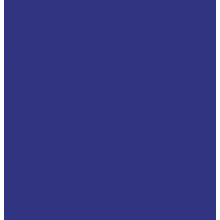
Турбинные масла
Масла для текстильных машин
Белые масла
Масла-теплоносители
Электроизоляционные масла
Цилиндровые масла
Смазочно-охлаждающие жидкости (СОЖ)
Для обработки металлов резанием
Водосмешиваемые
Неводосмешиваемые
Для обработки металлов давлением
Водосмешиваемые СОЖ для обработ металлов давлением
Неводосмешиваемые СОЖ для обработ металлов давлением
Твердые составы для обработки металлов давлением
Разделит составы для горячей обработки металлов давл
Водосмеш. графит составы для горячей штамповки
Неводосмеш. графит составы для горячей штамповки
Водосмеш. безграфит. составы для горячей штамповки
Разделительные составы для литья под давлением
Средства по уходу за СОЖ
Очистители и антикоррозионные составы
Очистители
Очистители водосмешиваемые
Очистители неводосмешиваемые (на основе растворителей)
Антикоррозионные составы
Водосмешиваемые антикоррозионные составы
Масляные и восковые антикоррозионные составы
Пластичные смазки и пасты