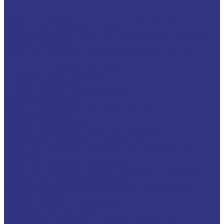
Смазки общего назначения, до 120℃
Смазки для температур &gt;120℃ и высоких нагрузок
Смазки с твердыми наполнителями
Полужидкие смазки для централ. систем подачи и редукторов
Специальные смазки
Смазочные материалы для открытых зубчатых передач
FOXGEAR
ИНДУСТРИАЛЬНЫЕ СМАЗОЧНЫЕ МАТЕРИАЛЫ
Общеиндустриальные продукты
Гидравлические масла
Гидравлические огнестойкие жидкости
Компрессорные масла
Масла для направляющих, пневмо, цепные
Редукторные масла
Циркуляционные масла
Продукты для обработки металлов давлением
Разделительные составы для непрерывного литья
Смазочные материалы для горячей и теплой обработки
давлением
Смазочные материалы для прокатки
Смазочные материалы для холодной обработки давлением
Продукты для термической обработки
Водосмешиваемые полимерные закалочные жидкости
Закалочные масла
Продукты для защиты от коррозии
Промышленные очистители
Разделительные составы для бетона и газобетона