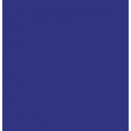
Техподдержка
Инструкции по замене масла в гидравлической системе
Инструкция по измерению концентрации технологических
жидкостей с помощью рефрактометра
Оптимальные условия хранения различных видов смазочных
материалов и технологических жидкостей
Информация
Технологии
Маркетинговые материалы
Глоссарий
Видео
Информация о продуктах
Контакты
...
О компании
Вакансии
Новости
Доставка и оплата
Сертификаты
Политика конфиденциальности
Статьи
Каталог товаров
FUCHS
Новые локализованные продукты FUCHS для транспорта и
внедорожной техники
Новые локальные продукты FUCHS
Транспорт и внедорожная техника
Моторные масла