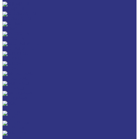
CHEMPLEX
GEARMASTER
GLEIMO
HYKOGEEN
LAGERMEISTER
LUBRODAL
LUBSEC
METABLANC
MOLY-PAUL
ONTROPEEN
SOK
STABYL
STABYLAN
URETHYN