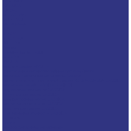
LAGERMEISTER
LUBRODAL
LUBSEC
METABLANC
MOLY-PAUL
ONTROPEEN
SOK
STABYL
STABYLAN
URETHYN
Разное
BREMER &amp; LEGUIL
GERALYN
RIVOLTA
Масла и смазки RIVOLTA
Очистители и антикоррозийные составы Rivolta
Пищевые смазочные материалы Cassida
Нагнетатель для пластичной смазки HD GREASE GUN CASSIDA
Масла для цепей CASSIDA CHAIN OIL
Гидравлические масла CASSIDA
Редукторные масла CASSIDA
Компрессорные масла CASSIDA
Масла-теплоносители CASSIDA
Пластичные смазки CASSIDA
Специальные жидкости CASSIDA
Антигель
Услуги
Подбор смазочных материалов