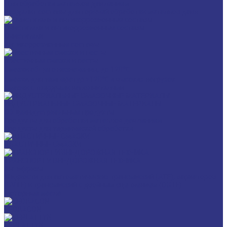
Для обработки металлов давлением
Разделит составы для горячей обработки металлов давл
Очистители и антикоррозионные составы
Очистители
Антикоррозионные составы
Пластичные смазки и пасты
Смазки общего назначения, до 120℃
Смазки для температур >120℃ и высоких нагрузок
Смазки с твердыми наполнителями
ИНДУСТРИАЛЬНЫЕ СМАЗОЧНЫЕ МАТЕРИАЛЫ
Общеиндустриальные продукты
Продукты для обработки металлов давлением
Продукты для термической обработки
ПЛАСТИЧНЫЕ СМАЗКИ
ТРАНСПОРТ И ВНЕДОРОЖНАЯ ТЕХНИКА
Антифризы
Жидкости для автоматических трансмиссий (ATF), вариаторов
(CVTF) и трансмиссий с двойным сцеплением (DCTF)
Моторные масла
CEDRACON
CEPLATTYN