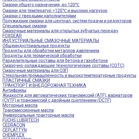
Смазки общего назначения, до 120℃
Смазки для температур >120℃ и высоких нагрузок
Смазки с твердыми наполнителями
Полужидкие смазки для централ. систем подачи и редукторов
Специальные смазки
Смазочные материалы для открытых зубчатых передач
FOXGEAR
ИНДУСТРИАЛЬНЫЕ СМАЗОЧНЫЕ МАТЕРИАЛЫ
Общеиндустриальные продукты
Продукты для обработки металлов давлением
Продукты для термической обработки
Разделительные составы для бетона и газобетона
Смазочно-охлаждающие технологические составы (СОТС)
Смазочные материалы для ОЗП
Стекольная промышленность и высокотемпературные продукты
ПЛАСТИЧНЫЕ СМАЗКИ
ТРАНСПОРТ И ВНЕДОРОЖНАЯ ТЕХНИКА
Антифризы
Жидкости для автоматических трансмиссий (ATF), вариаторов
(CVTF) и трансмиссий с двойным сцеплением (DCTF)
Моторные масла
Трансмиссионные масла
Универсальные тракторные масла
FUCHS LUBRITECH
CEDRACON
CEPLATTYN
CHEMPLEX