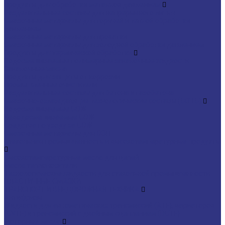
Продукты для обработки металлов давлением
Разделительные составы для непрерывного литья
Смазочные материалы для горячей и теплой обработки
давлением
Смазочные материалы для прокатки
Смазочные материалы для холодной обработки давлением
Продукты для термической обработки
Водосмешиваемые полимерные закалочные жидкости
Закалочные масла
Продукты для защиты от коррозии
Промышленные очистители
Разделительные составы для бетона и газобетона
Смазочно-охлаждающие технологические составы (СОТС)
Водосмешиваемые СОЖ
Неводосмешиваемые СОЖ
Средства по уходу за СОЖ
Смазочные материалы для ОЗП
Стекольная промышленность и высокотемпературные продукты
Высокотемпературные масла для цепей
Масла теплоносители
Технологические жидкости для стекольной промышленности
ПЛАСТИЧНЫЕ СМАЗКИ
ТРАНСПОРТ И ВНЕДОРОЖНАЯ ТЕХНИКА
Антифризы
Жидкости для автоматических трансмиссий (ATF), вариаторов
(CVTF) и трансмиссий с двойным сцеплением (DCTF)
Моторные масла