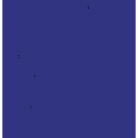
Очистители и антикоррозийные составы Rivolta
Пищевые смазочные материалы Cassida
Нагнетатель для пластичной смазки HD GREASE GUN CASSIDA
Масла для цепей CASSIDA CHAIN OIL
Гидравлические масла CASSIDA
Редукторные масла CASSIDA
Компрессорные масла CASSIDA
Масла-теплоносители CASSIDA
Пластичные смазки CASSIDA
Специальные жидкости CASSIDA
Антигель
Услуги
Подбор смазочных материалов
Мониторинг смазочных материалов
Технический аудит производства
Техподдержка
Инструкции по замене масла в гидравлической системе
Инструкция по измерению концентрации технологических
жидкостей с помощью рефрактометра
Оптимальные условия хранения различных видов смазочных
материалов и технологических жидкостей
Информация
Технологии
Маркетинговые материалы
Глоссарий
Видео
Информация о продуктах
Контакты