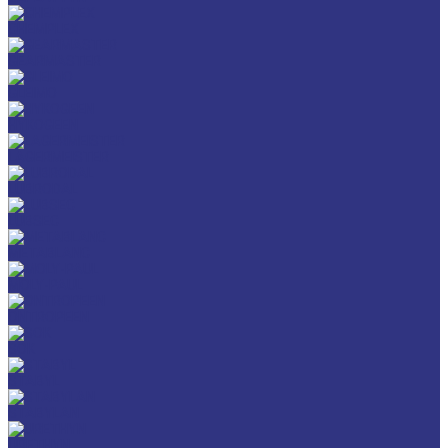
CHEMPLEX
GEARMASTER
GLEIMO
HYKOGEEN
LAGERMEISTER
LUBRODAL
LUBSEC
METABLANC
MOLY-PAUL
ONTROPEEN
SOK
STABYL
STABYLAN
URETHYN