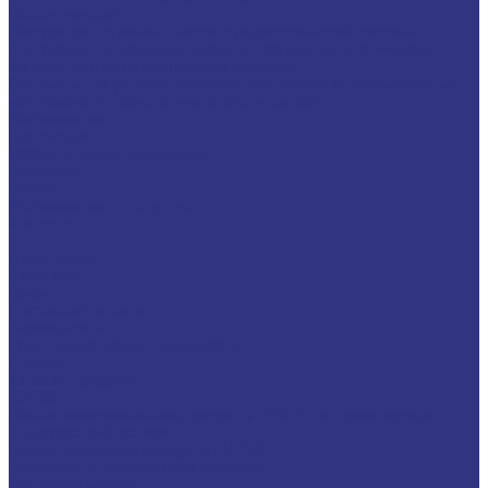
Техподдержка
Инструкции по замене масла в гидравлической системе
Инструкция по измерению концентрации технологических
жидкостей с помощью рефрактометра
Оптимальные условия хранения различных видов смазочных
материалов и технологических жидкостей
Информация
Технологии
Маркетинговые материалы
Глоссарий
Видео
Информация о продуктах
Контакты
...
О компании
Вакансии
Новости
Доставка и оплата
Сертификаты
Политика конфиденциальности
Статьи
Каталог товаров
FUCHS
Новые локализованные продукты FUCHS для транспорта и
внедорожной техники
Новые локальные продукты FUCHS
Транспорт и внедорожная техника
Моторные масла