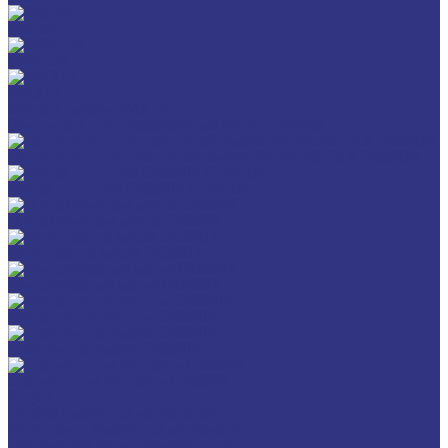
Разное
GERALYN
RIVOLTA
Масла и смазки RIVOLTA
Очистители и антикоррозийные составы Rivolta
Нагнетатель для пластичной смазки HD GREASE GUN CASSIDA
Масла для цепей CASSIDA CHAIN OIL
Гидравлические масла CASSIDA
Редукторные масла CASSIDA
Компрессорные масла CASSIDA
Масла-теплоносители CASSIDA
Пластичные смазки CASSIDA
Специальные жидкости CASSIDA
Услуги
Подбор смазочных материалов
Мониторинг смазочных материалов
Технический аудит производства