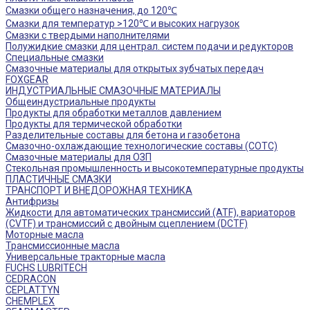
Смазки общего назначения, до 120℃
Смазки для температур >120℃ и высоких нагрузок
Смазки с твердыми наполнителями
Полужидкие смазки для централ. систем подачи и редукторов
Специальные смазки
Смазочные материалы для открытых зубчатых передач
FOXGEAR
ИНДУСТРИАЛЬНЫЕ СМАЗОЧНЫЕ МАТЕРИАЛЫ
Общеиндустриальные продукты
Продукты для обработки металлов давлением
Продукты для термической обработки
Разделительные составы для бетона и газобетона
Смазочно-охлаждающие технологические составы (СОТС)
Смазочные материалы для ОЗП
Стекольная промышленность и высокотемпературные продукты
ПЛАСТИЧНЫЕ СМАЗКИ
ТРАНСПОРТ И ВНЕДОРОЖНАЯ ТЕХНИКА
Антифризы
Жидкости для автоматических трансмиссий (ATF), вариаторов
(CVTF) и трансмиссий с двойным сцеплением (DCTF)
Моторные масла
Трансмиссионные масла
Универсальные тракторные масла
FUCHS LUBRITECH
CEDRACON
CEPLATTYN
CHEMPLEX