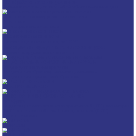
Для обработки металлов давлением
Разделит составы для горячей обработки металлов давл
Очистители и антикоррозионные составы
Очистители
Антикоррозионные составы
Пластичные смазки и пасты
Смазки общего назначения, до 120℃
Смазки для температур >120℃ и высоких нагрузок
Смазки с твердыми наполнителями
ИНДУСТРИАЛЬНЫЕ СМАЗОЧНЫЕ МАТЕРИАЛЫ
Общеиндустриальные продукты
Продукты для обработки металлов давлением
Продукты для термической обработки
ПЛАСТИЧНЫЕ СМАЗКИ
ТРАНСПОРТ И ВНЕДОРОЖНАЯ ТЕХНИКА
Антифризы
Жидкости для автоматических трансмиссий (ATF), вариаторов
(CVTF) и трансмиссий с двойным сцеплением (DCTF)
Моторные масла
CEDRACON
CEPLATTYN