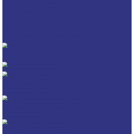
Политика конфиденциальности
Статьи
Каталог товаров
FUCHS
FOXGEAR
FUCHS LUBRITECH
BREMER & LEGUIL
Пищевые смазочные материалы Cassida
Антигель
Новые локализованные продукты FUCHS для транспорта и
внедорожной техники
Новые локальные продукты FUCHS
Транспорт и внедорожная техника
Моторные масла
Универсальные тракторные масла
Трансмиссионные масла
Индустриальные смазочные материалы
Машинные масла общего назначения
Гидравлические жидкости
Редукторные масла
Смазочно-охлаждающие жидкости (СОЖ)
Для обработки металлов резанием