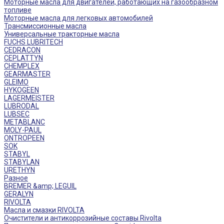
Моторные масла для двигателей, работающих на газообразном
топливе
Моторные масла для легковых автомобилей
Трансмиссионные масла
Универсальные тракторные масла
FUCHS LUBRITECH
CEDRACON
CEPLATTYN
CHEMPLEX
GEARMASTER
GLEIMO
HYKOGEEN
LAGERMEISTER
LUBRODAL
LUBSEC
METABLANC
MOLY-PAUL
ONTROPEEN
SOK
STABYL
STABYLAN
URETHYN
Разное
BREMER &amp; LEGUIL
GERALYN
RIVOLTA
Масла и смазки RIVOLTA
Очистители и антикоррозийные составы Rivolta