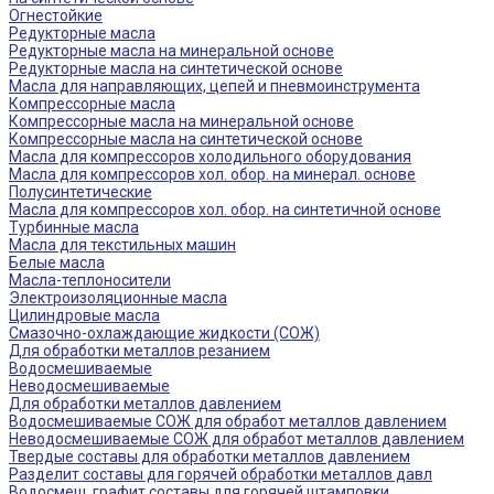
Огнестойкие
Редукторные масла
Редукторные масла на минеральной основе
Редукторные масла на синтетической основе
Масла для направляющих, цепей и пневмоинструмента
Компрессорные масла
Компрессорные масла на минеральной основе
Компрессорные масла на синтетической основе
Масла для компрессоров холодильного оборудования
Масла для компрессоров хол. обор. на минерал. основе
Полусинтетические
Масла для компрессоров хол. обор. на синтетичной основе
Турбинные масла
Масла для текстильных машин
Белые масла
Масла-теплоносители
Электроизоляционные масла
Цилиндровые масла
Смазочно-охлаждающие жидкости (СОЖ)
Для обработки металлов резанием
Водосмешиваемые
Неводосмешиваемые
Для обработки металлов давлением
Водосмешиваемые СОЖ для обработ металлов давлением
Неводосмешиваемые СОЖ для обработ металлов давлением
Твердые составы для обработки металлов давлением
Разделит составы для горячей обработки металлов давл
Водосмеш. графит составы для горячей штамповки