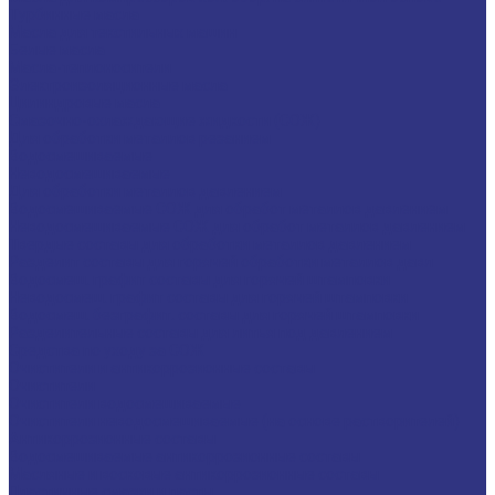
Турбинные масла
Масла для текстильных машин
Белые масла
Масла-теплоносители
Электроизоляционные масла
Цилиндровые масла
Смазочно-охлаждающие жидкости (СОЖ)
Для обработки металлов резанием
Водосмешиваемые
Неводосмешиваемые
Для обработки металлов давлением
Водосмешиваемые СОЖ для обработ металлов давлением
Неводосмешиваемые СОЖ для обработ металлов давлением
Твердые составы для обработки металлов давлением
Разделит составы для горячей обработки металлов давл
Водосмеш. графит составы для горячей штамповки
Неводосмеш. графит составы для горячей штамповки
Водосмеш. безграфит. составы для горячей штамповки
Разделительные составы для литья под давлением
Средства по уходу за СОЖ
Очистители и антикоррозионные составы
Очистители
Очистители водосмешиваемые
Очистители неводосмешиваемые (на основе растворителей)
Антикоррозионные составы
Водосмешиваемые антикоррозионные составы
Масляные и восковые антикоррозионные составы
Пластичные смазки и пасты