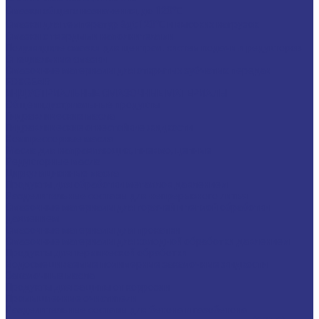
Смазки общего назначения, до 120℃
Смазки для температур &gt;120℃ и высоких нагрузок
Смазки с твердыми наполнителями
Полужидкие смазки для централ. систем подачи и редукторов
Специальные смазки
Смазочные материалы для открытых зубчатых передач
FOXGEAR
ИНДУСТРИАЛЬНЫЕ СМАЗОЧНЫЕ МАТЕРИАЛЫ
Общеиндустриальные продукты
Гидравлические масла
Гидравлические огнестойкие жидкости
Компрессорные масла
Масла для направляющих, пневмо, цепные
Редукторные масла
Циркуляционные масла
Продукты для обработки металлов давлением
Разделительные составы для непрерывного литья
Смазочные материалы для горячей и теплой обработки
давлением
Смазочные материалы для прокатки
Смазочные материалы для холодной обработки давлением
Продукты для термической обработки
Водосмешиваемые полимерные закалочные жидкости
Закалочные масла
Продукты для защиты от коррозии
Промышленные очистители
Разделительные составы для бетона и газобетона