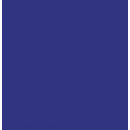
LAGERMEISTER
LUBRODAL
LUBSEC
METABLANC
MOLY-PAUL
ONTROPEEN
SOK
STABYL
STABYLAN
URETHYN
Разное
BREMER &amp; LEGUIL
GERALYN
RIVOLTA
Масла и смазки RIVOLTA
Очистители и антикоррозийные составы Rivolta
Пищевые смазочные материалы Cassida
Нагнетатель для пластичной смазки HD GREASE GUN CASSIDA
Масла для цепей CASSIDA CHAIN OIL
Гидравлические масла CASSIDA
Редукторные масла CASSIDA
Компрессорные масла CASSIDA
Масла-теплоносители CASSIDA
Пластичные смазки CASSIDA
Специальные жидкости CASSIDA
Антигель
Услуги
Подбор смазочных материалов