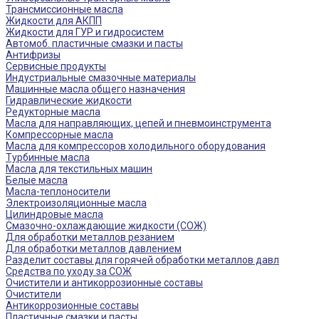
Трансмиссионные масла
Жидкости для АКПП
Жидкости для ГУР и гидросистем
Автомоб. пластичные смазки и пасты
Антифризы
Сервисные продукты
Индустриальные смазочные материалы
Машинные масла общего назначения
Гидравлические жидкости
Редукторные масла
Масла для направляющих, цепей и пневмоинструмента
Компрессорные масла
Масла для компрессоров холодильного оборудования
Турбинные масла
Масла для текстильных машин
Белые масла
Масла-теплоносители
Электроизоляционные масла
Цилиндровые масла
Смазочно-охлаждающие жидкости (СОЖ)
Для обработки металлов резанием
Для обработки металлов давлением
Разделит составы для горячей обработки металлов давл
Средства по уходу за СОЖ
Очистители и антикоррозионные составы
Очистители
Антикоррозионные составы
Пластичные смазки и пасты