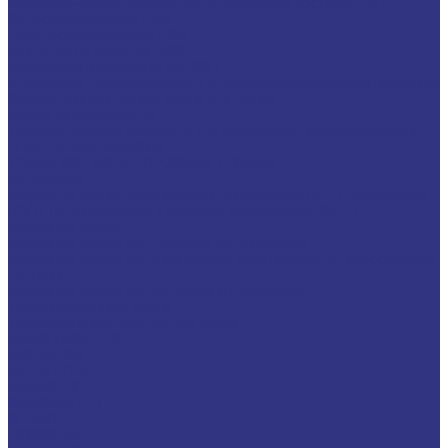
Смазочно-охлаждающие технологические составы (СОТС)
Водосмешиваемые СОЖ
Неводосмешиваемые СОЖ
Средства по уходу за СОЖ
Смазочные материалы для ОЗП
Стекольная промышленность и высокотемпературные продукты
Высокотемпературные масла для цепей
Масла теплоносители
Технологические жидкости для стекольной промышленности
ПЛАСТИЧНЫЕ СМАЗКИ
ТРАНСПОРТ И ВНЕДОРОЖНАЯ ТЕХНИКА
Антифризы
Жидкости для автоматических трансмиссий (ATF), вариаторов
(CVTF) и трансмиссий с двойным сцеплением (DCTF)
Моторные масла
Моторные масла для грузовых автомобилей
Моторные масла для двигателей, работающих на газообразном
топливе
Моторные масла для легковых автомобилей
Трансмиссионные масла
Универсальные тракторные масла
FUCHS LUBRITECH
CEDRACON
CEPLATTYN
CHEMPLEX
GEARMASTER
GLEIMO
HYKOGEEN