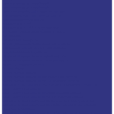
Для легковых автомобилей
Для грузовых автомобилей
Для двигателей, работающих на газу
Универсальные тракторные масла
Трансмиссионные масла
Жидкости для АКПП
Жидкости для ГУР и гидросистем
Автомоб. пластичные смазки и пасты
Антифризы
Сервисные продукты
Индустриальные смазочные материалы
Машинные масла общего назначения
Гидравлические жидкости
На минеральной основе, содержат Zn
На минеральной основе, не содержат Zn
На синтетической основе
Огнестойкие
Редукторные масла
Редукторные масла на минеральной основе
Редукторные масла на синтетической основе
Масла для направляющих, цепей и пневмоинструмента
Компрессорные масла
Компрессорные масла на минеральной основе
Компрессорные масла на синтетической основе
Масла для компрессоров холодильного оборудования
Масла для компрессоров хол. обор. на минерал. основе
Полусинтетические
Масла для компрессоров хол. обор. на синтетичной основе