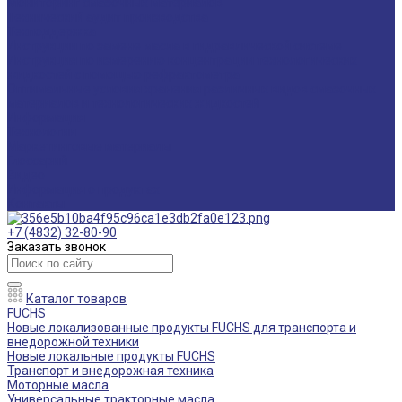
Мониторинг смазочных материалов
Технический аудит производства
Техподдержка
Инструкции по замене масла в гидравлической системе
Инструкция по измерению концентрации технологических
жидкостей с помощью рефрактометра
Оптимальные условия хранения различных видов смазочных
материалов и технологических жидкостей
Информация
Технологии
Маркетинговые материалы
Глоссарий
Видео
Информация о продуктах
Контакты
+7 (4832) 32-80-90
Заказать звонок
Каталог товаров
FUCHS
Новые локализованные продукты FUCHS для транспорта и
внедорожной техники
Новые локальные продукты FUCHS
Транспорт и внедорожная техника
Моторные масла
Универсальные тракторные масла