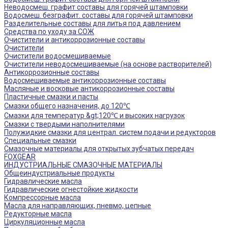
Неводосмеш. графит составы для горячей штамповки
Водосмеш. безграфит. составы для горячей штамповки
Разделительные составы для литья под давлением
Средства по уходу за СОЖ
Очистители и антикоррозионные составы
Очистители
Очистители водосмешиваемые
Очистители неводосмешиваемые (на основе растворителей)
Антикоррозионные составы
Водосмешиваемые антикоррозионные составы
Масляные и восковые антикоррозионные составы
Пластичные смазки и пасты
Смазки общего назначения, до 120℃
Смазки для температур &gt;120℃ и высоких нагрузок
Смазки с твердыми наполнителями
Полужидкие смазки для централ. систем подачи и редукторов
Специальные смазки
Смазочные материалы для открытых зубчатых передач
FOXGEAR
ИНДУСТРИАЛЬНЫЕ СМАЗОЧНЫЕ МАТЕРИАЛЫ
Общеиндустриальные продукты
Гидравлические масла
Гидравлические огнестойкие жидкости
Компрессорные масла
Масла для направляющих, пневмо, цепные
Редукторные масла
Циркуляционные масла