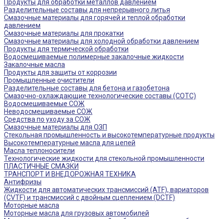
Продукты для обработки металлов давлением
Разделительные составы для непрерывного литья
Смазочные материалы для горячей и теплой обработки
давлением
Смазочные материалы для прокатки
Смазочные материалы для холодной обработки давлением
Продукты для термической обработки
Водосмешиваемые полимерные закалочные жидкости
Закалочные масла
Продукты для защиты от коррозии
Промышленные очистители
Разделительные составы для бетона и газобетона
Смазочно-охлаждающие технологические составы (СОТС)
Водосмешиваемые СОЖ
Неводосмешиваемые СОЖ
Средства по уходу за СОЖ
Смазочные материалы для ОЗП
Стекольная промышленность и высокотемпературные продукты
Высокотемпературные масла для цепей
Масла теплоносители
Технологические жидкости для стекольной промышленности
ПЛАСТИЧНЫЕ СМАЗКИ
ТРАНСПОРТ И ВНЕДОРОЖНАЯ ТЕХНИКА
Антифризы
Жидкости для автоматических трансмиссий (ATF), вариаторов
(CVTF) и трансмиссий с двойным сцеплением (DCTF)
Моторные масла
Моторные масла для грузовых автомобилей