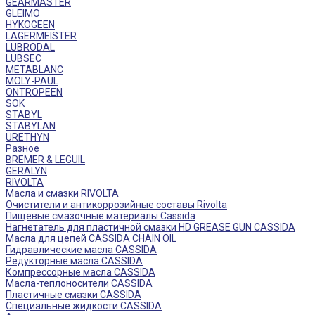
GEARMASTER
GLEIMO
HYKOGEEN
LAGERMEISTER
LUBRODAL
LUBSEC
METABLANC
MOLY-PAUL
ONTROPEEN
SOK
STABYL
STABYLAN
URETHYN
Разное
BREMER & LEGUIL
GERALYN
RIVOLTA
Масла и смазки RIVOLTA
Очистители и антикоррозийные составы Rivolta
Пищевые смазочные материалы Cassida
Нагнетатель для пластичной смазки HD GREASE GUN CASSIDA
Масла для цепей CASSIDA CHAIN OIL
Гидравлические масла CASSIDA
Редукторные масла CASSIDA
Компрессорные масла CASSIDA
Масла-теплоносители CASSIDA
Пластичные смазки CASSIDA
Специальные жидкости CASSIDA