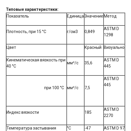
Типовые характеристики:
Показатель
Единица
Значение
Метод
ASTM D
Плотность, при 15 °С
г/см3
0,849
1298
Цвет
Красный
Визуально
Кинематическая вязкость при
ASTM D
мм²/с
35,6
40 °С
445
ASTM D
445
при 100 °С
мм²/с
7,5
ASTM D
Индекс вязкости
185
2270
Температура застывания
°С
-47
ASTM D 97