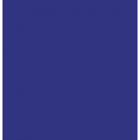
Техподдержка
Инструкции по замене масла в гидравлической системе
Инструкция по измерению концентрации технологических
жидкостей с помощью рефрактометра
Оптимальные условия хранения различных видов смазочных
материалов и технологических жидкостей
Информация
Технологии
Маркетинговые материалы
Глоссарий
Видео
Информация о продуктах
Контакты
...
О компании
Вакансии
Новости
Доставка и оплата
Сертификаты
Политика конфиденциальности
Статьи
Каталог товаров
FUCHS
Новые локализованные продукты FUCHS для транспорта и
внедорожной техники
Новые локальные продукты FUCHS
Транспорт и внедорожная техника
Моторные масла