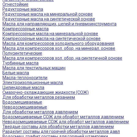
Огнестойкие
Редукторные масла
Редукторные масла на минеральной основе
Редукторные масла на синтетической основе
Масла для направляющих, цепей и пневмоинструмента
Компрессорные масла
Компрессорные масла на минеральной основе
Компрессорные масла на синтетической основе
Масла для компрессоров холодильного оборудования
Масла для компрессоров хол. обор. на минерал. основе
Полусинтетические
Масла для компрессоров хол. обор. на синтетичной основе
Турбинные масла
Масла для текстильных машин
Белые масла
Масла-теплоносители
Электроизоляционные масла
Цилиндровые масла
Смазочно-охлаждающие жидкости (СОЖ)
Для обработки металлов резанием
Водосмешиваемые
Неводосмешиваемые
Для обработки металлов давлением
Водосмешиваемые СОЖ для обработ металлов давлением
Неводосмешиваемые СОЖ для обработ металлов давлением
Твердые составы для обработки металлов давлением
Разделит составы для горячей обработки металлов давл
Водосмеш. графит составы для горячей штамповки