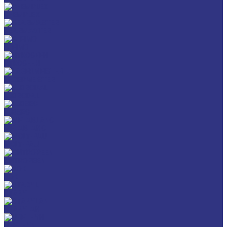
CHEMPLEX
GEARMASTER
GLEIMO
HYKOGEEN
LAGERMEISTER
LUBRODAL
LUBSEC
METABLANC
MOLY-PAUL
ONTROPEEN
SOK
STABYL
STABYLAN
URETHYN