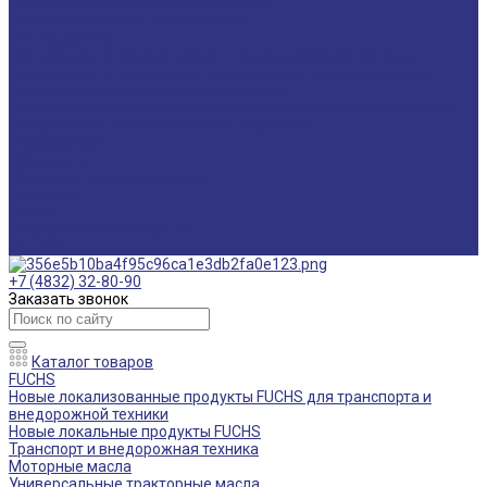
Мониторинг смазочных материалов
Технический аудит производства
Техподдержка
Инструкции по замене масла в гидравлической системе
Инструкция по измерению концентрации технологических
жидкостей с помощью рефрактометра
Оптимальные условия хранения различных видов смазочных
материалов и технологических жидкостей
Информация
Технологии
Маркетинговые материалы
Глоссарий
Видео
Информация о продуктах
Контакты
+7 (4832) 32-80-90
Заказать звонок
Каталог товаров
FUCHS
Новые локализованные продукты FUCHS для транспорта и
внедорожной техники
Новые локальные продукты FUCHS
Транспорт и внедорожная техника
Моторные масла
Универсальные тракторные масла