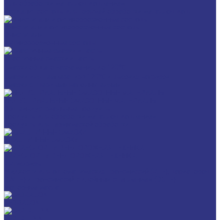
Для обработки металлов давлением
Разделит составы для горячей обработки металлов давл
Очистители и антикоррозионные составы
Очистители
Антикоррозионные составы
Пластичные смазки и пасты
Смазки общего назначения, до 120℃
Смазки для температур >120℃ и высоких нагрузок
Смазки с твердыми наполнителями
ИНДУСТРИАЛЬНЫЕ СМАЗОЧНЫЕ МАТЕРИАЛЫ
Общеиндустриальные продукты
Продукты для обработки металлов давлением
Продукты для термической обработки
ПЛАСТИЧНЫЕ СМАЗКИ
ТРАНСПОРТ И ВНЕДОРОЖНАЯ ТЕХНИКА
Антифризы
Жидкости для автоматических трансмиссий (ATF), вариаторов
(CVTF) и трансмиссий с двойным сцеплением (DCTF)
Моторные масла
CEDRACON
CEPLATTYN