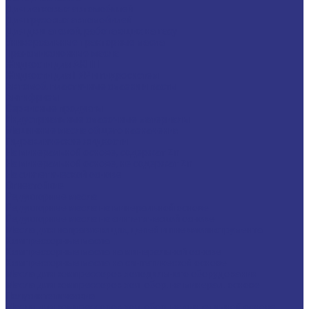
Для легковых автомобилей
Для грузовых автомобилей
Для двигателей, работающих на газу
Универсальные тракторные масла
Трансмиссионные масла
Жидкости для АКПП
Жидкости для ГУР и гидросистем
Автомоб. пластичные смазки и пасты
Антифризы
Сервисные продукты
Индустриальные смазочные материалы
Машинные масла общего назначения
Гидравлические жидкости
На минеральной основе, содержат Zn
На минеральной основе, не содержат Zn
На синтетической основе
Огнестойкие
Редукторные масла
Редукторные масла на минеральной основе
Редукторные масла на синтетической основе
Масла для направляющих, цепей и пневмоинструмента
Компрессорные масла
Компрессорные масла на минеральной основе
Компрессорные масла на синтетической основе
Масла для компрессоров холодильного оборудования
Масла для компрессоров хол. обор. на минерал. основе
Полусинтетические
Масла для компрессоров хол. обор. на синтетичной основе