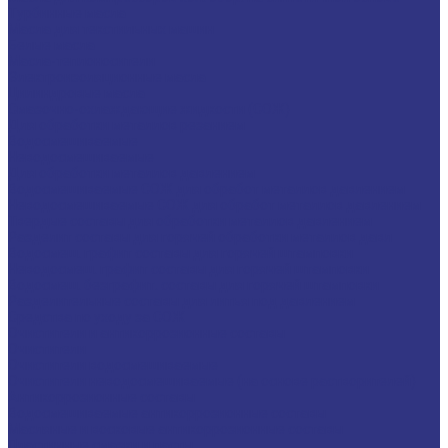
Турбинные масла
Масла для текстильных машин
Белые масла
Масла-теплоносители
Электроизоляционные масла
Цилиндровые масла
Смазочно-охлаждающие жидкости (СОЖ)
Для обработки металлов резанием
Водосмешиваемые
Неводосмешиваемые
Для обработки металлов давлением
Водосмешиваемые СОЖ для обработ металлов давлением
Неводосмешиваемые СОЖ для обработ металлов давлением
Твердые составы для обработки металлов давлением
Разделит составы для горячей обработки металлов давл
Водосмеш. графит составы для горячей штамповки
Неводосмеш. графит составы для горячей штамповки
Водосмеш. безграфит. составы для горячей штамповки
Разделительные составы для литья под давлением
Средства по уходу за СОЖ
Очистители и антикоррозионные составы
Очистители
Очистители водосмешиваемые
Очистители неводосмешиваемые (на основе растворителей)
Антикоррозионные составы
Водосмешиваемые антикоррозионные составы
Масляные и восковые антикоррозионные составы
Пластичные смазки и пасты