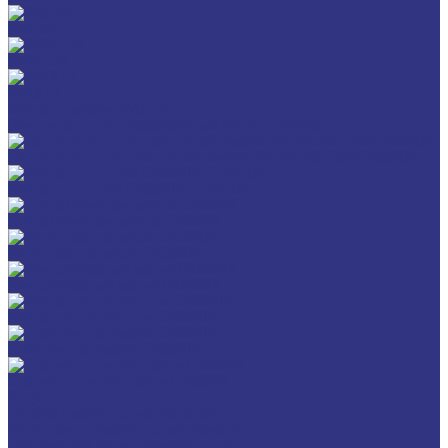
Разное
GERALYN
RIVOLTA
Масла и смазки RIVOLTA
Очистители и антикоррозийные составы Rivolta
Нагнетатель для пластичной смазки HD GREASE GUN CASSIDA
Масла для цепей CASSIDA CHAIN OIL
Гидравлические масла CASSIDA
Редукторные масла CASSIDA
Компрессорные масла CASSIDA
Масла-теплоносители CASSIDA
Пластичные смазки CASSIDA
Специальные жидкости CASSIDA
Услуги
Подбор смазочных материалов
Мониторинг смазочных материалов
Технический аудит производства