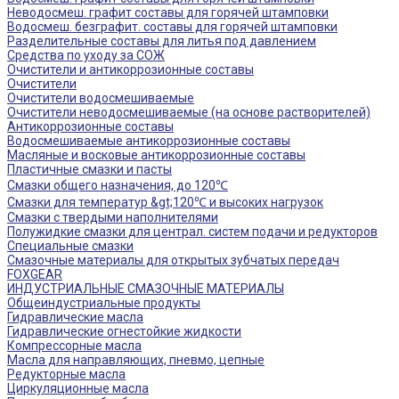
Неводосмеш. графит составы для горячей штамповки
Водосмеш. безграфит. составы для горячей штамповки
Разделительные составы для литья под давлением
Средства по уходу за СОЖ
Очистители и антикоррозионные составы
Очистители
Очистители водосмешиваемые
Очистители неводосмешиваемые (на основе растворителей)
Антикоррозионные составы
Водосмешиваемые антикоррозионные составы
Масляные и восковые антикоррозионные составы
Пластичные смазки и пасты
Смазки общего назначения, до 120℃
Смазки для температур &gt;120℃ и высоких нагрузок
Смазки с твердыми наполнителями
Полужидкие смазки для централ. систем подачи и редукторов
Специальные смазки
Смазочные материалы для открытых зубчатых передач
FOXGEAR
ИНДУСТРИАЛЬНЫЕ СМАЗОЧНЫЕ МАТЕРИАЛЫ
Общеиндустриальные продукты
Гидравлические масла
Гидравлические огнестойкие жидкости
Компрессорные масла
Масла для направляющих, пневмо, цепные
Редукторные масла
Циркуляционные масла