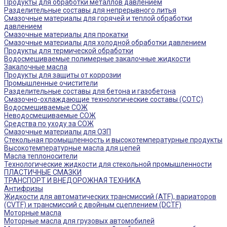
Продукты для обработки металлов давлением
Разделительные составы для непрерывного литья
Смазочные материалы для горячей и теплой обработки
давлением
Смазочные материалы для прокатки
Смазочные материалы для холодной обработки давлением
Продукты для термической обработки
Водосмешиваемые полимерные закалочные жидкости
Закалочные масла
Продукты для защиты от коррозии
Промышленные очистители
Разделительные составы для бетона и газобетона
Смазочно-охлаждающие технологические составы (СОТС)
Водосмешиваемые СОЖ
Неводосмешиваемые СОЖ
Средства по уходу за СОЖ
Смазочные материалы для ОЗП
Стекольная промышленность и высокотемпературные продукты
Высокотемпературные масла для цепей
Масла теплоносители
Технологические жидкости для стекольной промышленности
ПЛАСТИЧНЫЕ СМАЗКИ
ТРАНСПОРТ И ВНЕДОРОЖНАЯ ТЕХНИКА
Антифризы
Жидкости для автоматических трансмиссий (ATF), вариаторов
(CVTF) и трансмиссий с двойным сцеплением (DCTF)
Моторные масла
Моторные масла для грузовых автомобилей