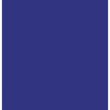
Смазки общего назначения, до 120℃
Смазки для температур &gt;120℃ и высоких нагрузок
Смазки с твердыми наполнителями
Полужидкие смазки для централ. систем подачи и редукторов
Специальные смазки
Смазочные материалы для открытых зубчатых передач
FOXGEAR
ИНДУСТРИАЛЬНЫЕ СМАЗОЧНЫЕ МАТЕРИАЛЫ
Общеиндустриальные продукты
Гидравлические масла
Гидравлические огнестойкие жидкости
Компрессорные масла
Масла для направляющих, пневмо, цепные
Редукторные масла
Циркуляционные масла
Продукты для обработки металлов давлением
Разделительные составы для непрерывного литья
Смазочные материалы для горячей и теплой обработки
давлением
Смазочные материалы для прокатки
Смазочные материалы для холодной обработки давлением
Продукты для термической обработки
Водосмешиваемые полимерные закалочные жидкости
Закалочные масла
Продукты для защиты от коррозии
Промышленные очистители
Разделительные составы для бетона и газобетона