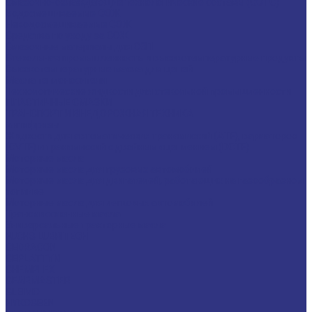
Смазочно-охлаждающие технологические составы (СОТС)
Водосмешиваемые СОЖ
Неводосмешиваемые СОЖ
Средства по уходу за СОЖ
Смазочные материалы для ОЗП
Стекольная промышленность и высокотемпературные продукты
Высокотемпературные масла для цепей
Масла теплоносители
Технологические жидкости для стекольной промышленности
ПЛАСТИЧНЫЕ СМАЗКИ
ТРАНСПОРТ И ВНЕДОРОЖНАЯ ТЕХНИКА
Антифризы
Жидкости для автоматических трансмиссий (ATF), вариаторов
(CVTF) и трансмиссий с двойным сцеплением (DCTF)
Моторные масла
Моторные масла для грузовых автомобилей
Моторные масла для двигателей, работающих на газообразном
топливе
Моторные масла для легковых автомобилей
Трансмиссионные масла
Универсальные тракторные масла
FUCHS LUBRITECH
CEDRACON
CEPLATTYN
CHEMPLEX
GEARMASTER
GLEIMO
HYKOGEEN