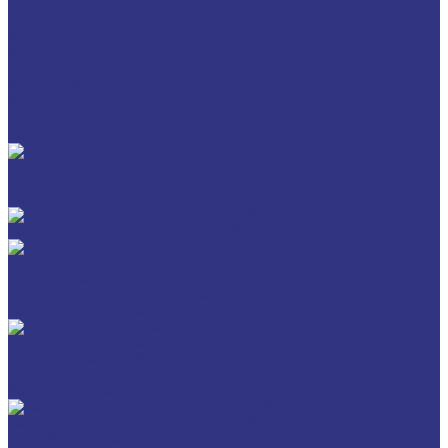
Политика конфиденциальности
Статьи
Каталог товаров
FUCHS
FOXGEAR
FUCHS LUBRITECH
BREMER & LEGUIL
Пищевые смазочные материалы Cassida
Антигель
Новые локализованные продукты FUCHS для транспорта и
внедорожной техники
Новые локальные продукты FUCHS
Транспорт и внедорожная техника
Моторные масла
Универсальные тракторные масла
Трансмиссионные масла
Индустриальные смазочные материалы
Машинные масла общего назначения
Гидравлические жидкости
Редукторные масла
Смазочно-охлаждающие жидкости (СОЖ)
Для обработки металлов резанием