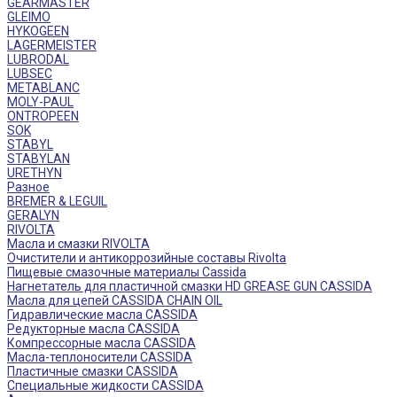
GEARMASTER
GLEIMO
HYKOGEEN
LAGERMEISTER
LUBRODAL
LUBSEC
METABLANC
MOLY-PAUL
ONTROPEEN
SOK
STABYL
STABYLAN
URETHYN
Разное
BREMER & LEGUIL
GERALYN
RIVOLTA
Масла и смазки RIVOLTA
Очистители и антикоррозийные составы Rivolta
Пищевые смазочные материалы Cassida
Нагнетатель для пластичной смазки HD GREASE GUN CASSIDA
Масла для цепей CASSIDA CHAIN OIL
Гидравлические масла CASSIDA
Редукторные масла CASSIDA
Компрессорные масла CASSIDA
Масла-теплоносители CASSIDA
Пластичные смазки CASSIDA
Специальные жидкости CASSIDA