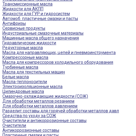
Трансмиссионные масла
Жидкости для АКПП
Жидкости для ГУР и гидросистем
Автомоб. пластичные смазки и пасты
Антифризы
Сервисные продукты
Индустриальные смазочные материалы
Машинные масла общего назначения
Гидравлические жидкости
Редукторные масла
Масла для направляющих, цепей и пневмоинструмента
Компрессорные масла
Масла для компрессоров холодильного оборудования
Турбинные масла
Масла для текстильных машин
Белые масла
Масла-теплоносители
Электроизоляционные масла
Цилиндровые масла
Смазочно-охлаждающие жидкости (СОЖ)
Для обработки металлов резанием
Для обработки металлов давлением
Разделит составы для горячей обработки металлов давл
Средства по уходу за СОЖ
Очистители и антикоррозионные составы
Очистители
Антикоррозионные составы
Пластичные смазки и пасты