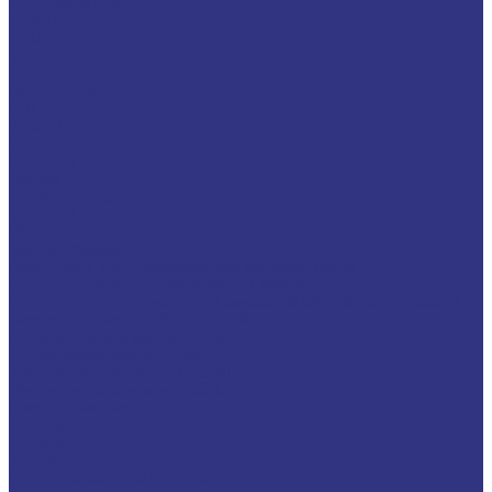
LAGERMEISTER
LUBRODAL
LUBSEC
METABLANC
MOLY-PAUL
ONTROPEEN
SOK
STABYL
STABYLAN
URETHYN
Разное
BREMER &amp; LEGUIL
GERALYN
RIVOLTA
Масла и смазки RIVOLTA
Очистители и антикоррозийные составы Rivolta
Пищевые смазочные материалы Cassida
Нагнетатель для пластичной смазки HD GREASE GUN CASSIDA
Масла для цепей CASSIDA CHAIN OIL
Гидравлические масла CASSIDA
Редукторные масла CASSIDA
Компрессорные масла CASSIDA
Масла-теплоносители CASSIDA
Пластичные смазки CASSIDA
Специальные жидкости CASSIDA
Антигель
Услуги
Подбор смазочных материалов