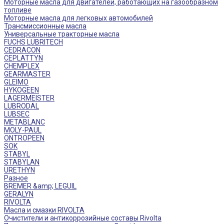
Моторные масла для двигателей, работающих на газообразном
топливе
Моторные масла для легковых автомобилей
Трансмиссионные масла
Универсальные тракторные масла
FUCHS LUBRITECH
CEDRACON
CEPLATTYN
CHEMPLEX
GEARMASTER
GLEIMO
HYKOGEEN
LAGERMEISTER
LUBRODAL
LUBSEC
METABLANC
MOLY-PAUL
ONTROPEEN
SOK
STABYL
STABYLAN
URETHYN
Разное
BREMER &amp; LEGUIL
GERALYN
RIVOLTA
Масла и смазки RIVOLTA
Очистители и антикоррозийные составы Rivolta