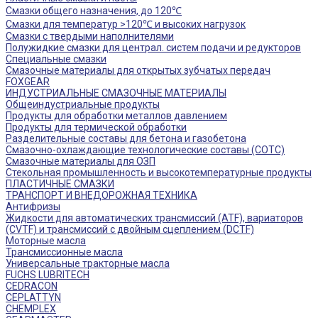
Смазки общего назначения, до 120℃
Смазки для температур >120℃ и высоких нагрузок
Смазки с твердыми наполнителями
Полужидкие смазки для централ. систем подачи и редукторов
Специальные смазки
Смазочные материалы для открытых зубчатых передач
FOXGEAR
ИНДУСТРИАЛЬНЫЕ СМАЗОЧНЫЕ МАТЕРИАЛЫ
Общеиндустриальные продукты
Продукты для обработки металлов давлением
Продукты для термической обработки
Разделительные составы для бетона и газобетона
Смазочно-охлаждающие технологические составы (СОТС)
Смазочные материалы для ОЗП
Стекольная промышленность и высокотемпературные продукты
ПЛАСТИЧНЫЕ СМАЗКИ
ТРАНСПОРТ И ВНЕДОРОЖНАЯ ТЕХНИКА
Антифризы
Жидкости для автоматических трансмиссий (ATF), вариаторов
(CVTF) и трансмиссий с двойным сцеплением (DCTF)
Моторные масла
Трансмиссионные масла
Универсальные тракторные масла
FUCHS LUBRITECH
CEDRACON
CEPLATTYN
CHEMPLEX