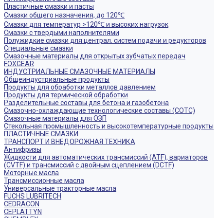
Пластичные смазки и пасты
Смазки общего назначения, до 120℃
Смазки для температур >120℃ и высоких нагрузок
Смазки с твердыми наполнителями
Полужидкие смазки для централ. систем подачи и редукторов
Специальные смазки
Смазочные материалы для открытых зубчатых передач
FOXGEAR
ИНДУСТРИАЛЬНЫЕ СМАЗОЧНЫЕ МАТЕРИАЛЫ
Общеиндустриальные продукты
Продукты для обработки металлов давлением
Продукты для термической обработки
Разделительные составы для бетона и газобетона
Смазочно-охлаждающие технологические составы (СОТС)
Смазочные материалы для ОЗП
Стекольная промышленность и высокотемпературные продукты
ПЛАСТИЧНЫЕ СМАЗКИ
ТРАНСПОРТ И ВНЕДОРОЖНАЯ ТЕХНИКА
Антифризы
Жидкости для автоматических трансмиссий (ATF), вариаторов
(CVTF) и трансмиссий с двойным сцеплением (DCTF)
Моторные масла
Трансмиссионные масла
Универсальные тракторные масла
FUCHS LUBRITECH
CEDRACON
CEPLATTYN