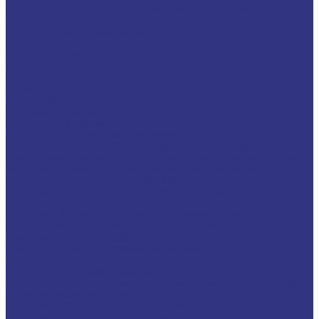
Масла для компрессоров хол. обор. на синтетичной основе
Турбинные масла
Масла для текстильных машин
Белые масла
Масла-теплоносители
Электроизоляционные масла
Цилиндровые масла
Смазочно-охлаждающие жидкости (СОЖ)
Для обработки металлов резанием
Водосмешиваемые
Неводосмешиваемые
Для обработки металлов давлением
Водосмешиваемые СОЖ для обработ металлов давлением
Неводосмешиваемые СОЖ для обработ металлов давлением
Твердые составы для обработки металлов давлением
Разделит составы для горячей обработки металлов давл
Водосмеш. графит составы для горячей штамповки
Неводосмеш. графит составы для горячей штамповки
Водосмеш. безграфит. составы для горячей штамповки
Разделительные составы для литья под давлением
Средства по уходу за СОЖ
Очистители и антикоррозионные составы
Очистители
Очистители водосмешиваемые
Очистители неводосмешиваемые (на основе растворителей)
Антикоррозионные составы
Водосмешиваемые антикоррозионные составы
Масляные и восковые антикоррозионные составы