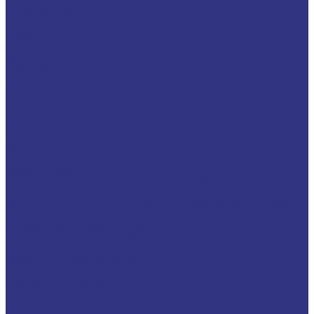
HYKOGEEN
LAGERMEISTER
LUBRODAL
LUBSEC
METABLANC
MOLY-PAUL
ONTROPEEN
SOK
STABYL
STABYLAN
URETHYN
Разное
BREMER &amp; LEGUIL
GERALYN
RIVOLTA
Масла и смазки RIVOLTA
Очистители и антикоррозийные составы Rivolta
Пищевые смазочные материалы Cassida
Нагнетатель для пластичной смазки HD GREASE GUN CASSIDA
Масла для цепей CASSIDA CHAIN OIL
Гидравлические масла CASSIDA
Редукторные масла CASSIDA
Компрессорные масла CASSIDA
Масла-теплоносители CASSIDA
Пластичные смазки CASSIDA
Специальные жидкости CASSIDA
Антигель
Услуги