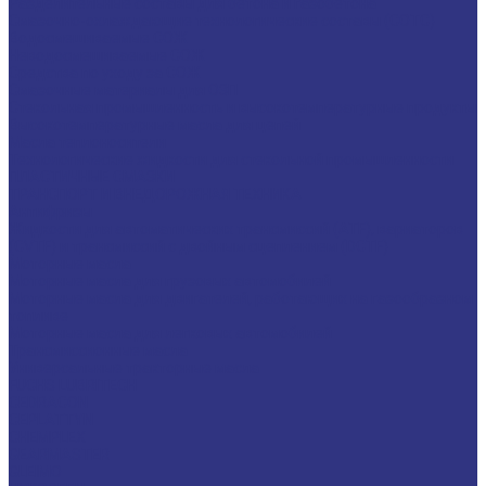
Разделительные составы для бетона и газобетона
Смазочно-охлаждающие технологические составы (СОТС)
Водосмешиваемые СОЖ
Неводосмешиваемые СОЖ
Средства по уходу за СОЖ
Смазочные материалы для ОЗП
Стекольная промышленность и высокотемпературные продукты
Высокотемпературные масла для цепей
Масла теплоносители
Технологические жидкости для стекольной промышленности
ПЛАСТИЧНЫЕ СМАЗКИ
ТРАНСПОРТ И ВНЕДОРОЖНАЯ ТЕХНИКА
Антифризы
Жидкости для автоматических трансмиссий (ATF), вариаторов
(CVTF) и трансмиссий с двойным сцеплением (DCTF)
Моторные масла
Моторные масла для грузовых автомобилей
Моторные масла для двигателей, работающих на газообразном
топливе
Моторные масла для легковых автомобилей
Трансмиссионные масла
Универсальные тракторные масла
FUCHS LUBRITECH
CEDRACON
CEPLATTYN
CHEMPLEX
GEARMASTER
GLEIMO