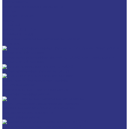
Сертификаты
Политика конфиденциальности
Статьи
Каталог товаров
FUCHS
FOXGEAR
FUCHS LUBRITECH
BREMER & LEGUIL
Пищевые смазочные материалы Cassida
Антигель
Новые локализованные продукты FUCHS для транспорта и
внедорожной техники
Новые локальные продукты FUCHS
Транспорт и внедорожная техника
Моторные масла
Универсальные тракторные масла
Трансмиссионные масла
Индустриальные смазочные материалы
Машинные масла общего назначения
Гидравлические жидкости
Редукторные масла
Смазочно-охлаждающие жидкости (СОЖ)