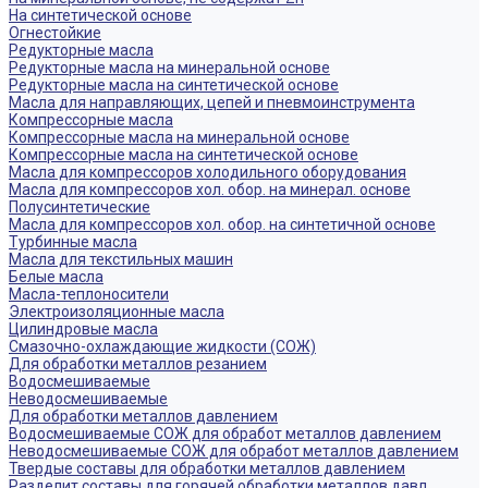
На синтетической основе
Огнестойкие
Редукторные масла
Редукторные масла на минеральной основе
Редукторные масла на синтетической основе
Масла для направляющих, цепей и пневмоинструмента
Компрессорные масла
Компрессорные масла на минеральной основе
Компрессорные масла на синтетической основе
Масла для компрессоров холодильного оборудования
Масла для компрессоров хол. обор. на минерал. основе
Полусинтетические
Масла для компрессоров хол. обор. на синтетичной основе
Турбинные масла
Масла для текстильных машин
Белые масла
Масла-теплоносители
Электроизоляционные масла
Цилиндровые масла
Смазочно-охлаждающие жидкости (СОЖ)
Для обработки металлов резанием
Водосмешиваемые
Неводосмешиваемые
Для обработки металлов давлением
Водосмешиваемые СОЖ для обработ металлов давлением
Неводосмешиваемые СОЖ для обработ металлов давлением
Твердые составы для обработки металлов давлением
Разделит составы для горячей обработки металлов давл