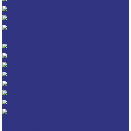
URETHYN
Разное
GERALYN
RIVOLTA
Масла и смазки RIVOLTA
Очистители и антикоррозийные составы Rivolta
Нагнетатель для пластичной смазки HD GREASE GUN CASSIDA
Масла для цепей CASSIDA CHAIN OIL
Гидравлические масла CASSIDA
Редукторные масла CASSIDA
Компрессорные масла CASSIDA
Масла-теплоносители CASSIDA
Пластичные смазки CASSIDA
Специальные жидкости CASSIDA
Услуги
Подбор смазочных материалов
Мониторинг смазочных материалов