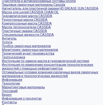
Очистители и антикоррозийные составы Rivolta
Пищевые смазочные материалы Cassida
Нагнетатель для пластичной смазки HD GREASE GUN CASSIDA
Масла для цепей CASSIDA CHAIN OIL
Гидравлические масла CASSIDA
Редукторные масла CASSIDA
Компрессорные масла CASSIDA
Масла-теплоносители CASSIDA
Пластичные смазки CASSIDA
Специальные жидкости CASSIDA
Антигель
Услуги
Подбор смазочных материалов
Мониторинг смазочных материалов
Технический аудит производства
Техподдержка
Инструкции по замене масла в гидравлической системе
Инструкция по измерению концентрации технологических
жидкостей с помощью рефрактометра
Оптимальные условия хранения различных видов смазочных
материалов и технологических жидкостей
Информация
Технологии
Маркетинговые материалы
Глоссарий
Видео
Информация о продуктах
Контакты