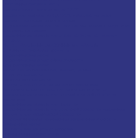
Пластичные смазки и пасты
Смазки общего назначения, до 120℃
Смазки для температур &gt;120℃ и высоких нагрузок
Смазки с твердыми наполнителями
Полужидкие смазки для централ. систем подачи и редукторов
Специальные смазки
Смазочные материалы для открытых зубчатых передач
FOXGEAR
ИНДУСТРИАЛЬНЫЕ СМАЗОЧНЫЕ МАТЕРИАЛЫ
Общеиндустриальные продукты
Гидравлические масла
Гидравлические огнестойкие жидкости
Компрессорные масла
Масла для направляющих, пневмо, цепные
Редукторные масла
Циркуляционные масла
Продукты для обработки металлов давлением
Разделительные составы для непрерывного литья
Смазочные материалы для горячей и теплой обработки
давлением
Смазочные материалы для прокатки
Смазочные материалы для холодной обработки давлением
Продукты для термической обработки
Водосмешиваемые полимерные закалочные жидкости
Закалочные масла
Продукты для защиты от коррозии
Промышленные очистители