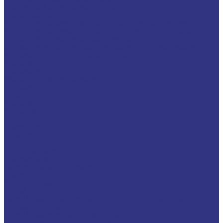
Технический аудит производства
Техподдержка
Инструкции по замене масла в гидравлической системе
Инструкция по измерению концентрации технологических
жидкостей с помощью рефрактометра
Оптимальные условия хранения различных видов смазочных
материалов и технологических жидкостей
Информация
Технологии
Маркетинговые материалы
Глоссарий
Видео
Информация о продуктах
Контакты
...
О компании
Вакансии
Новости
Доставка и оплата
Сертификаты
Политика конфиденциальности
Статьи
Каталог товаров
FUCHS
Новые локализованные продукты FUCHS для транспорта и
внедорожной техники
Новые локальные продукты FUCHS
Транспорт и внедорожная техника