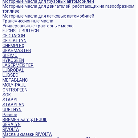
Моторные масла для грузовых автомобилей
Моторные масла для двигателей, работающих на газообразном
топливе
Моторные масла для легковых автомобилей
Трансмиссионные масла
Универсальные тракторные масла
FUCHS LUBRITECH
CEDRACON
CEPLATTYN
CHEMPLEX
GEARMASTER
GLEIMO
HYKOGEEN
LAGERMEISTER
LUBRODAL
LUBSEC
METABLANC
MOLY-PAUL
ONTROPEEN
SOK
STABYL
STABYLAN
URETHYN
Разное
BREMER &amp; LEGUIL
GERALYN
RIVOLTA
Масла и смазки RIVOLTA