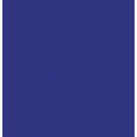
Моторные масла
Для легковых автомобилей
Для грузовых автомобилей
Для двигателей, работающих на газу
Универсальные тракторные масла
Трансмиссионные масла
Жидкости для АКПП
Жидкости для ГУР и гидросистем
Автомоб. пластичные смазки и пасты
Антифризы
Сервисные продукты
Индустриальные смазочные материалы
Машинные масла общего назначения
Гидравлические жидкости
На минеральной основе, содержат Zn
На минеральной основе, не содержат Zn
На синтетической основе
Огнестойкие
Редукторные масла
Редукторные масла на минеральной основе
Редукторные масла на синтетической основе
Масла для направляющих, цепей и пневмоинструмента
Компрессорные масла
Компрессорные масла на минеральной основе
Компрессорные масла на синтетической основе
Масла для компрессоров холодильного оборудования
Масла для компрессоров хол. обор. на минерал. основе
Полусинтетические