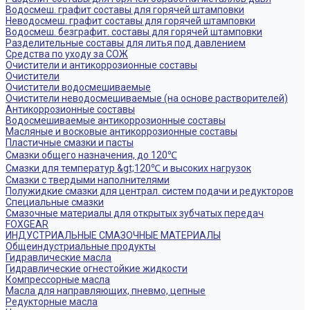
Водосмеш. графит составы для горячей штамповки
Неводосмеш. графит составы для горячей штамповки
Водосмеш. безграфит. составы для горячей штамповки
Разделительные составы для литья под давлением
Средства по уходу за СОЖ
Очистители и антикоррозионные составы
Очистители
Очистители водосмешиваемые
Очистители неводосмешиваемые (на основе растворителей)
Антикоррозионные составы
Водосмешиваемые антикоррозионные составы
Масляные и восковые антикоррозионные составы
Пластичные смазки и пасты
Смазки общего назначения, до 120℃
Смазки для температур &gt;120℃ и высоких нагрузок
Смазки с твердыми наполнителями
Полужидкие смазки для централ. систем подачи и редукторов
Специальные смазки
Смазочные материалы для открытых зубчатых передач
FOXGEAR
ИНДУСТРИАЛЬНЫЕ СМАЗОЧНЫЕ МАТЕРИАЛЫ
Общеиндустриальные продукты
Гидравлические масла
Гидравлические огнестойкие жидкости
Компрессорные масла
Масла для направляющих, пневмо, цепные
Редукторные масла