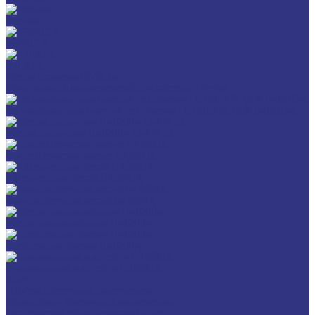
Разное
GERALYN
RIVOLTA
Масла и смазки RIVOLTA
Очистители и антикоррозийные составы Rivolta
Нагнетатель для пластичной смазки HD GREASE GUN CASSIDA
Масла для цепей CASSIDA CHAIN OIL
Гидравлические масла CASSIDA
Редукторные масла CASSIDA
Компрессорные масла CASSIDA
Масла-теплоносители CASSIDA
Пластичные смазки CASSIDA
Специальные жидкости CASSIDA
Услуги
Подбор смазочных материалов
Мониторинг смазочных материалов
Технический аудит производства