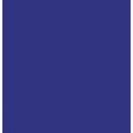
Турбинные масла
Масла для текстильных машин
Белые масла
Масла-теплоносители
Электроизоляционные масла
Цилиндровые масла
Смазочно-охлаждающие жидкости (СОЖ)
Для обработки металлов резанием
Водосмешиваемые
Неводосмешиваемые
Для обработки металлов давлением
Водосмешиваемые СОЖ для обработ металлов давлением
Неводосмешиваемые СОЖ для обработ металлов давлением
Твердые составы для обработки металлов давлением
Разделит составы для горячей обработки металлов давл
Водосмеш. графит составы для горячей штамповки
Неводосмеш. графит составы для горячей штамповки
Водосмеш. безграфит. составы для горячей штамповки
Разделительные составы для литья под давлением
Средства по уходу за СОЖ
Очистители и антикоррозионные составы
Очистители
Очистители водосмешиваемые
Очистители неводосмешиваемые (на основе растворителей)
Антикоррозионные составы
Водосмешиваемые антикоррозионные составы
Масляные и восковые антикоррозионные составы
Пластичные смазки и пасты