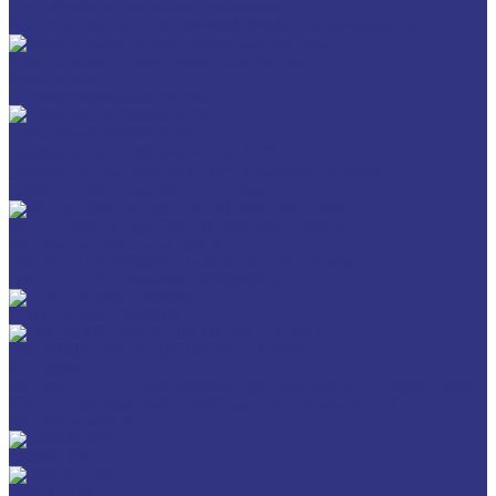
Для обработки металлов давлением
Разделит составы для горячей обработки металлов давл
Очистители и антикоррозионные составы
Очистители
Антикоррозионные составы
Пластичные смазки и пасты
Смазки общего назначения, до 120℃
Смазки для температур >120℃ и высоких нагрузок
Смазки с твердыми наполнителями
ИНДУСТРИАЛЬНЫЕ СМАЗОЧНЫЕ МАТЕРИАЛЫ
Общеиндустриальные продукты
Продукты для обработки металлов давлением
Продукты для термической обработки
ПЛАСТИЧНЫЕ СМАЗКИ
ТРАНСПОРТ И ВНЕДОРОЖНАЯ ТЕХНИКА
Антифризы
Жидкости для автоматических трансмиссий (ATF), вариаторов
(CVTF) и трансмиссий с двойным сцеплением (DCTF)
Моторные масла
CEDRACON
CEPLATTYN