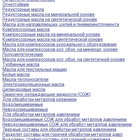
Огнестойкие
Редукторные масла
Редукторные масла на минеральной основе
Редукторные масла на синтетической основе
Масла для направляющих, цепей и пневмоинструмента
Компрессорные масла
Компрессорные масла на минеральной основе
Компрессорные масла на синтетической основе
Масла для компрессоров холодильного оборудования
Масла для компрессоров хол. обор. на минерал. основе
Полусинтетические
Масла для компрессоров хол. обор. на синтетичной основе
Турбинные масла
Масла для текстильных машин
Белые масла
Масла-теплоносители
Электроизоляционные масла
Цилиндровые масла
Смазочно-охлаждающие жидкости (СОЖ)
Для обработки металлов резанием
Водосмешиваемые
Неводосмешиваемые
Для обработки металлов давлением
Водосмешиваемые СОЖ для обработ металлов давлением
Неводосмешиваемые СОЖ для обработ металлов давлением
Твердые составы для обработки металлов давлением
Разделит составы для горячей обработки металлов давл
Водосмеш. графит составы для горячей штамповки