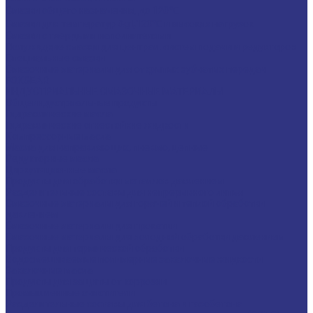
Смазки общего назначения, до 120℃
Смазки для температур &gt;120℃ и высоких нагрузок
Смазки с твердыми наполнителями
Полужидкие смазки для централ. систем подачи и редукторов
Специальные смазки
Смазочные материалы для открытых зубчатых передач
FOXGEAR
ИНДУСТРИАЛЬНЫЕ СМАЗОЧНЫЕ МАТЕРИАЛЫ
Общеиндустриальные продукты
Гидравлические масла
Гидравлические огнестойкие жидкости
Компрессорные масла
Масла для направляющих, пневмо, цепные
Редукторные масла
Циркуляционные масла
Продукты для обработки металлов давлением
Разделительные составы для непрерывного литья
Смазочные материалы для горячей и теплой обработки
давлением
Смазочные материалы для прокатки
Смазочные материалы для холодной обработки давлением
Продукты для термической обработки
Водосмешиваемые полимерные закалочные жидкости
Закалочные масла
Продукты для защиты от коррозии
Промышленные очистители
Разделительные составы для бетона и газобетона