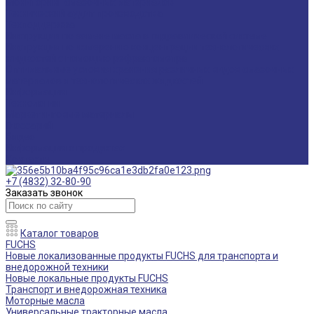
Мониторинг смазочных материалов
Технический аудит производства
Техподдержка
Инструкции по замене масла в гидравлической системе
Инструкция по измерению концентрации технологических
жидкостей с помощью рефрактометра
Оптимальные условия хранения различных видов смазочных
материалов и технологических жидкостей
Информация
Технологии
Маркетинговые материалы
Глоссарий
Видео
Информация о продуктах
Контакты
+7 (4832) 32-80-90
Заказать звонок
Каталог товаров
FUCHS
Новые локализованные продукты FUCHS для транспорта и
внедорожной техники
Новые локальные продукты FUCHS
Транспорт и внедорожная техника
Моторные масла
Универсальные тракторные масла