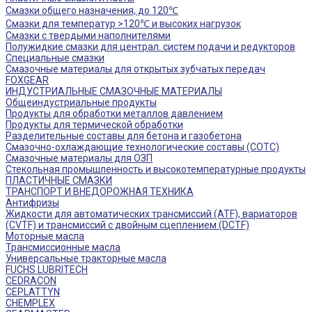
Смазки общего назначения, до 120℃
Смазки для температур >120℃ и высоких нагрузок
Смазки с твердыми наполнителями
Полужидкие смазки для централ. систем подачи и редукторов
Специальные смазки
Смазочные материалы для открытых зубчатых передач
FOXGEAR
ИНДУСТРИАЛЬНЫЕ СМАЗОЧНЫЕ МАТЕРИАЛЫ
Общеиндустриальные продукты
Продукты для обработки металлов давлением
Продукты для термической обработки
Разделительные составы для бетона и газобетона
Смазочно-охлаждающие технологические составы (СОТС)
Смазочные материалы для ОЗП
Стекольная промышленность и высокотемпературные продукты
ПЛАСТИЧНЫЕ СМАЗКИ
ТРАНСПОРТ И ВНЕДОРОЖНАЯ ТЕХНИКА
Антифризы
Жидкости для автоматических трансмиссий (ATF), вариаторов
(CVTF) и трансмиссий с двойным сцеплением (DCTF)
Моторные масла
Трансмиссионные масла
Универсальные тракторные масла
FUCHS LUBRITECH
CEDRACON
CEPLATTYN
CHEMPLEX