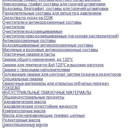
Неводосмеш. графит составы для горячей штамповки
Водосмеш. безграфит. составы для горячей штамповки
Разделительные составы для литья под давлением
Средства по уходу за СОЖ
Очистители и антикоррозионные составы
Очистители
Очистители водосмешиваемые
Очистители неводосмешиваемые (на основе растворителей)
Антикоррозионные составы
Водосмешиваемые антикоррозионные составы
Масляные и восковые антикоррозионные составы
Пластичные смазки и пасты
Смазки общего назначения, до 120℃
Смазки для температур &gt;120℃ и высоких нагрузок
Смазки с твердыми наполнителями
Полужидкие смазки для централ. систем подачи и редукторов
Специальные смазки
Смазочные материалы для открытых зубчатых передач
FOXGEAR
ИНДУСТРИАЛЬНЫЕ СМАЗОЧНЫЕ МАТЕРИАЛЫ
Общеиндустриальные продукты
Гидравлические масла
Гидравлические огнестойкие жидкости
Компрессорные масла
Масла для направляющих, пневмо, цепные
Редукторные масла
Циркуляционные масла