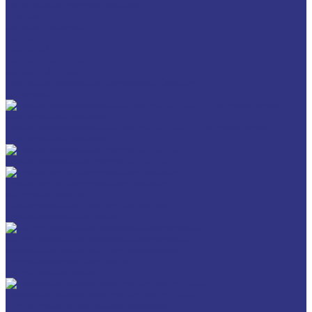
Политика конфиденциальности
Статьи
Каталог товаров
FUCHS
FOXGEAR
FUCHS LUBRITECH
BREMER & LEGUIL
Пищевые смазочные материалы Cassida
Антигель
Новые локализованные продукты FUCHS для транспорта и
внедорожной техники
Новые локальные продукты FUCHS
Транспорт и внедорожная техника
Моторные масла
Универсальные тракторные масла
Трансмиссионные масла
Индустриальные смазочные материалы
Машинные масла общего назначения
Гидравлические жидкости
Редукторные масла
Смазочно-охлаждающие жидкости (СОЖ)
Для обработки металлов резанием