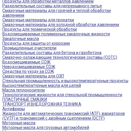
Продукты для обработки металлов давлением
Разделительные составы для непрерывного литья
Смазочные материалы для горячей и теплой обработки
давлением
Смазочные материалы для прокатки
Смазочные материалы для холодной обработки давлением
Продукты для термической обработки
Водосмешиваемые полимерные закалочные жидкости
Закалочные масла
Продукты для защиты от коррозии
Промышленные очистители
Разделительные составы для бетона и газобетона
Смазочно-охлаждающие технологические составы (СОТС)
Водосмешиваемые СОЖ
Неводосмешиваемые СОЖ
Средства по уходу за СОЖ
Смазочные материалы для ОЗП
Стекольная промышленность и высокотемпературные продукты
Высокотемпературные масла для цепей
Масла теплоносители
Технологические жидкости для стекольной промышленности
ПЛАСТИЧНЫЕ СМАЗКИ
ТРАНСПОРТ И ВНЕДОРОЖНАЯ ТЕХНИКА
Антифризы
Жидкости для автоматических трансмиссий (ATF), вариаторов
(CVTF) и трансмиссий с двойным сцеплением (DCTF)
Моторные масла
Моторные масла для грузовых автомобилей