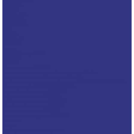
LAGERMEISTER
LUBRODAL
LUBSEC
METABLANC
MOLY-PAUL
ONTROPEEN
SOK
STABYL
STABYLAN
URETHYN
Разное
BREMER &amp; LEGUIL
GERALYN
RIVOLTA
Масла и смазки RIVOLTA
Очистители и антикоррозийные составы Rivolta
Пищевые смазочные материалы Cassida
Нагнетатель для пластичной смазки HD GREASE GUN CASSIDA
Масла для цепей CASSIDA CHAIN OIL
Гидравлические масла CASSIDA
Редукторные масла CASSIDA
Компрессорные масла CASSIDA
Масла-теплоносители CASSIDA
Пластичные смазки CASSIDA
Специальные жидкости CASSIDA
Антигель
Услуги
Подбор смазочных материалов