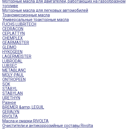
Моторные масла для двигателей, работающих на газообразном
топливе
Моторные масла для легковых автомобилей
Трансмиссионные масла
Универсальные тракторные масла
FUCHS LUBRITECH
CEDRACON
CEPLATTYN
CHEMPLEX
GEARMASTER
GLEIMO
HYKOGEEN
LAGERMEISTER
LUBRODAL
LUBSEC
METABLANC
MOLY-PAUL
ONTROPEEN
SOK
STABYL
STABYLAN
URETHYN
Разное
BREMER &amp; LEGUIL
GERALYN
RIVOLTA
Масла и смазки RIVOLTA
Очистители и антикоррозийные составы Rivolta