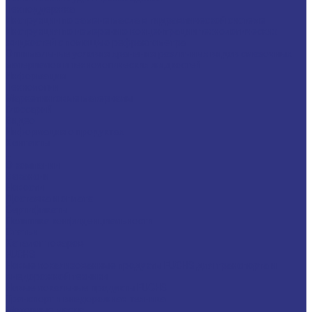
Техподдержка
Инструкции по замене масла в гидравлической системе
Инструкция по измерению концентрации технологических
жидкостей с помощью рефрактометра
Оптимальные условия хранения различных видов смазочных
материалов и технологических жидкостей
Информация
Технологии
Маркетинговые материалы
Глоссарий
Видео
Информация о продуктах
Контакты
...
О компании
Вакансии
Новости
Доставка и оплата
Сертификаты
Политика конфиденциальности
Статьи
Каталог товаров
FUCHS
Новые локализованные продукты FUCHS для транспорта и
внедорожной техники
Новые локальные продукты FUCHS
Транспорт и внедорожная техника
Моторные масла