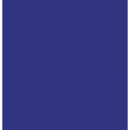
Смазочно-охлаждающие технологические составы (СОТС)
Водосмешиваемые СОЖ
Неводосмешиваемые СОЖ
Средства по уходу за СОЖ
Смазочные материалы для ОЗП
Стекольная промышленность и высокотемпературные продукты
Высокотемпературные масла для цепей
Масла теплоносители
Технологические жидкости для стекольной промышленности
ПЛАСТИЧНЫЕ СМАЗКИ
ТРАНСПОРТ И ВНЕДОРОЖНАЯ ТЕХНИКА
Антифризы
Жидкости для автоматических трансмиссий (ATF), вариаторов
(CVTF) и трансмиссий с двойным сцеплением (DCTF)
Моторные масла
Моторные масла для грузовых автомобилей
Моторные масла для двигателей, работающих на газообразном
топливе
Моторные масла для легковых автомобилей
Трансмиссионные масла
Универсальные тракторные масла
FUCHS LUBRITECH
CEDRACON
CEPLATTYN
CHEMPLEX
GEARMASTER
GLEIMO
HYKOGEEN