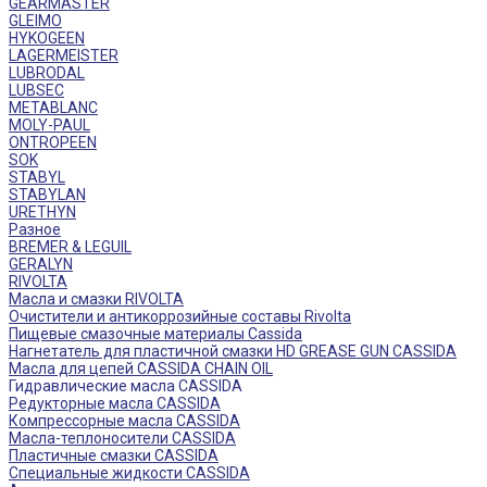
GEARMASTER
GLEIMO
HYKOGEEN
LAGERMEISTER
LUBRODAL
LUBSEC
METABLANC
MOLY-PAUL
ONTROPEEN
SOK
STABYL
STABYLAN
URETHYN
Разное
BREMER & LEGUIL
GERALYN
RIVOLTA
Масла и смазки RIVOLTA
Очистители и антикоррозийные составы Rivolta
Пищевые смазочные материалы Cassida
Нагнетатель для пластичной смазки HD GREASE GUN CASSIDA
Масла для цепей CASSIDA CHAIN OIL
Гидравлические масла CASSIDA
Редукторные масла CASSIDA
Компрессорные масла CASSIDA
Масла-теплоносители CASSIDA
Пластичные смазки CASSIDA
Специальные жидкости CASSIDA