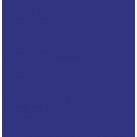
Для легковых автомобилей
Для грузовых автомобилей
Для двигателей, работающих на газу
Универсальные тракторные масла
Трансмиссионные масла
Жидкости для АКПП
Жидкости для ГУР и гидросистем
Автомоб. пластичные смазки и пасты
Антифризы
Сервисные продукты
Индустриальные смазочные материалы
Машинные масла общего назначения
Гидравлические жидкости
На минеральной основе, содержат Zn
На минеральной основе, не содержат Zn
На синтетической основе
Огнестойкие
Редукторные масла
Редукторные масла на минеральной основе
Редукторные масла на синтетической основе
Масла для направляющих, цепей и пневмоинструмента
Компрессорные масла
Компрессорные масла на минеральной основе
Компрессорные масла на синтетической основе
Масла для компрессоров холодильного оборудования
Масла для компрессоров хол. обор. на минерал. основе
Полусинтетические
Масла для компрессоров хол. обор. на синтетичной основе