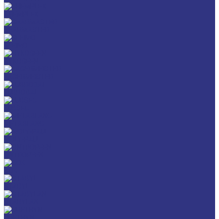
CHEMPLEX
GEARMASTER
GLEIMO
HYKOGEEN
LAGERMEISTER
LUBRODAL
LUBSEC
METABLANC
MOLY-PAUL
ONTROPEEN
SOK
STABYL
STABYLAN
URETHYN