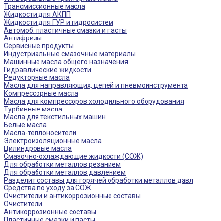
Трансмиссионные масла
Жидкости для АКПП
Жидкости для ГУР и гидросистем
Автомоб. пластичные смазки и пасты
Антифризы
Сервисные продукты
Индустриальные смазочные материалы
Машинные масла общего назначения
Гидравлические жидкости
Редукторные масла
Масла для направляющих, цепей и пневмоинструмента
Компрессорные масла
Масла для компрессоров холодильного оборудования
Турбинные масла
Масла для текстильных машин
Белые масла
Масла-теплоносители
Электроизоляционные масла
Цилиндровые масла
Смазочно-охлаждающие жидкости (СОЖ)
Для обработки металлов резанием
Для обработки металлов давлением
Разделит составы для горячей обработки металлов давл
Средства по уходу за СОЖ
Очистители и антикоррозионные составы
Очистители
Антикоррозионные составы
Пластичные смазки и пасты