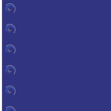
SOK
STABYL
STABYLAN
URETHYN
Разное