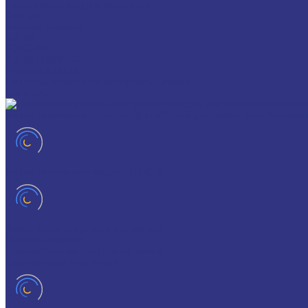
Политика конфиденциальности
Статьи
Каталог товаров
FUCHS
FOXGEAR
FUCHS LUBRITECH
BREMER & LEGUIL
Пищевые смазочные материалы Cassida
Антигель
Новые локализованные продукты FUCHS для транспорта и внедо
Новые локальные продукты FUCHS
Транспорт и внедорожная техника
Моторные масла
Универсальные тракторные масла
Трансмиссионные масла