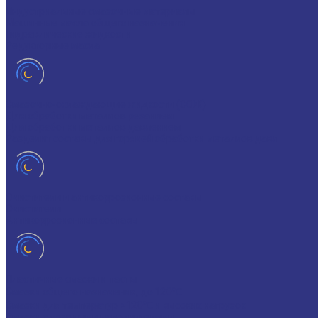
Индустриальные смазочные материалы
Машинные масла общего назначения
Гидравлические жидкости
Редукторные масла
Смазочно-охлаждающие жидкости (СОЖ)
Для обработки металлов резанием
Для обработки металлов давлением
Разделит составы для горячей обработки металлов давл
Очистители и антикоррозионные составы
Очистители
Антикоррозионные составы
Пластичные смазки и пасты
Смазки общего назначения, до 120℃
Смазки для температур >120℃ и высоких нагрузок
Смазки с твердыми наполнителями