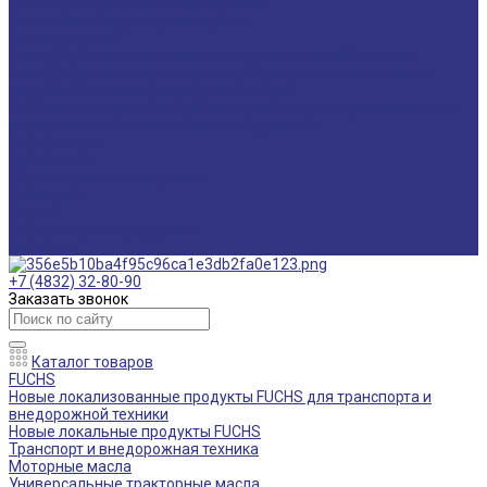
Мониторинг смазочных материалов
Технический аудит производства
Техподдержка
Инструкции по замене масла в гидравлической системе
Инструкция по измерению концентрации технологических
жидкостей с помощью рефрактометра
Оптимальные условия хранения различных видов смазочных
материалов и технологических жидкостей
Информация
Технологии
Маркетинговые материалы
Глоссарий
Видео
Информация о продуктах
Контакты
+7 (4832) 32-80-90
Заказать звонок
Каталог товаров
FUCHS
Новые локализованные продукты FUCHS для транспорта и
внедорожной техники
Новые локальные продукты FUCHS
Транспорт и внедорожная техника
Моторные масла
Универсальные тракторные масла