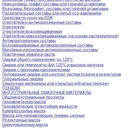
Неводосмеш. графит составы для горячей штамповки
Водосмеш. безграфит. составы для горячей штамповки
Разделительные составы для литья под давлением
Средства по уходу за СОЖ
Очистители и антикоррозионные составы
Очистители
Очистители водосмешиваемые
Очистители неводосмешиваемые (на основе растворителей)
Антикоррозионные составы
Водосмешиваемые антикоррозионные составы
Масляные и восковые антикоррозионные составы
Пластичные смазки и пасты
Смазки общего назначения, до 120℃
Смазки для температур &gt;120℃ и высоких нагрузок
Смазки с твердыми наполнителями
Полужидкие смазки для централ. систем подачи и редукторов
Специальные смазки
Смазочные материалы для открытых зубчатых передач
FOXGEAR
ИНДУСТРИАЛЬНЫЕ СМАЗОЧНЫЕ МАТЕРИАЛЫ
Общеиндустриальные продукты
Гидравлические масла
Гидравлические огнестойкие жидкости
Компрессорные масла
Масла для направляющих, пневмо, цепные
Редукторные масла
Циркуляционные масла