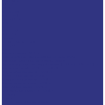
LAGERMEISTER
LUBRODAL
LUBSEC
METABLANC
MOLY-PAUL
ONTROPEEN
SOK
STABYL
STABYLAN
URETHYN
Разное
BREMER &amp; LEGUIL
GERALYN
RIVOLTA
Масла и смазки RIVOLTA
Очистители и антикоррозийные составы Rivolta
Пищевые смазочные материалы Cassida
Нагнетатель для пластичной смазки HD GREASE GUN CASSIDA
Масла для цепей CASSIDA CHAIN OIL
Гидравлические масла CASSIDA
Редукторные масла CASSIDA
Компрессорные масла CASSIDA
Масла-теплоносители CASSIDA
Пластичные смазки CASSIDA
Специальные жидкости CASSIDA
Антигель
Услуги
Подбор смазочных материалов