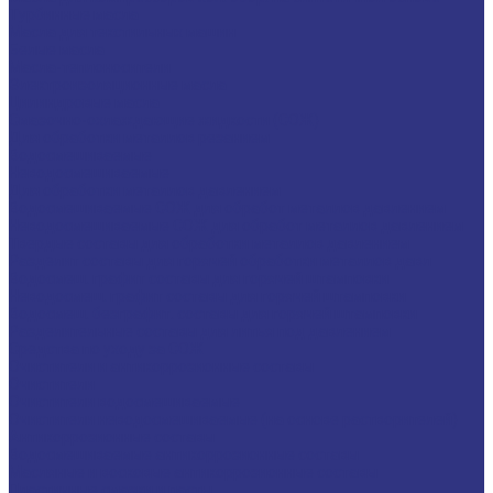
Турбинные масла
Масла для текстильных машин
Белые масла
Масла-теплоносители
Электроизоляционные масла
Цилиндровые масла
Смазочно-охлаждающие жидкости (СОЖ)
Для обработки металлов резанием
Водосмешиваемые
Неводосмешиваемые
Для обработки металлов давлением
Водосмешиваемые СОЖ для обработ металлов давлением
Неводосмешиваемые СОЖ для обработ металлов давлением
Твердые составы для обработки металлов давлением
Разделит составы для горячей обработки металлов давл
Водосмеш. графит составы для горячей штамповки
Неводосмеш. графит составы для горячей штамповки
Водосмеш. безграфит. составы для горячей штамповки
Разделительные составы для литья под давлением
Средства по уходу за СОЖ
Очистители и антикоррозионные составы
Очистители
Очистители водосмешиваемые
Очистители неводосмешиваемые (на основе растворителей)
Антикоррозионные составы
Водосмешиваемые антикоррозионные составы
Масляные и восковые антикоррозионные составы
Пластичные смазки и пасты