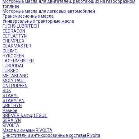
Моторные масла для двигателей, работающих на газообразном
топливе
Моторные масла для легковых автомобилей
Трансмиссионные масла
Универсальные тракторные масла
FUCHS LUBRITECH
CEDRACON
CEPLATTYN
CHEMPLEX
GEARMASTER
GLEIMO
HYKOGEEN
LAGERMEISTER
LUBRODAL
LUBSEC
METABLANC
MOLY-PAUL
ONTROPEEN
SOK
STABYL
STABYLAN
URETHYN
Разное
BREMER &amp; LEGUIL
GERALYN
RIVOLTA
Масла и смазки RIVOLTA
Очистители и антикоррозийные составы Rivolta