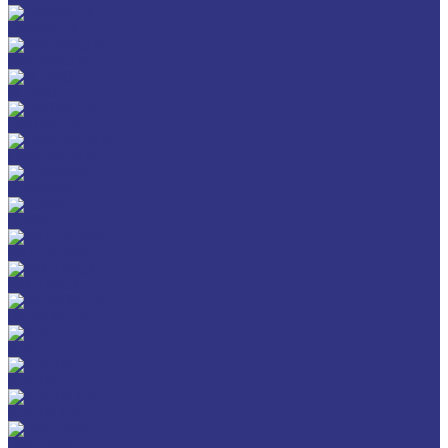
CHEMPLEX
GEARMASTER
GLEIMO
HYKOGEEN
LAGERMEISTER
LUBRODAL
LUBSEC
METABLANC
MOLY-PAUL
ONTROPEEN
SOK
STABYL
STABYLAN
URETHYN