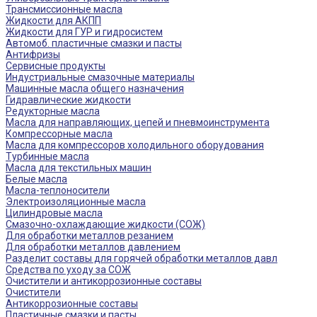
Трансмиссионные масла
Жидкости для АКПП
Жидкости для ГУР и гидросистем
Автомоб. пластичные смазки и пасты
Антифризы
Сервисные продукты
Индустриальные смазочные материалы
Машинные масла общего назначения
Гидравлические жидкости
Редукторные масла
Масла для направляющих, цепей и пневмоинструмента
Компрессорные масла
Масла для компрессоров холодильного оборудования
Турбинные масла
Масла для текстильных машин
Белые масла
Масла-теплоносители
Электроизоляционные масла
Цилиндровые масла
Смазочно-охлаждающие жидкости (СОЖ)
Для обработки металлов резанием
Для обработки металлов давлением
Разделит составы для горячей обработки металлов давл
Средства по уходу за СОЖ
Очистители и антикоррозионные составы
Очистители
Антикоррозионные составы
Пластичные смазки и пасты