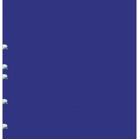
Политика конфиденциальности
Статьи
Каталог товаров
FUCHS
FOXGEAR
FUCHS LUBRITECH
BREMER & LEGUIL
Пищевые смазочные материалы Cassida
Антигель
Новые локализованные продукты FUCHS для транспорта и
внедорожной техники
Новые локальные продукты FUCHS
Транспорт и внедорожная техника
Моторные масла
Универсальные тракторные масла
Трансмиссионные масла
Индустриальные смазочные материалы
Машинные масла общего назначения
Гидравлические жидкости
Редукторные масла
Смазочно-охлаждающие жидкости (СОЖ)
Для обработки металлов резанием