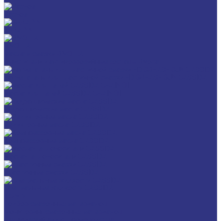
Разное
GERALYN
RIVOLTA
Масла и смазки RIVOLTA
Очистители и антикоррозийные составы Rivolta
Нагнетатель для пластичной смазки HD GREASE GUN CASSIDA
Масла для цепей CASSIDA CHAIN OIL
Гидравлические масла CASSIDA
Редукторные масла CASSIDA
Компрессорные масла CASSIDA
Масла-теплоносители CASSIDA
Пластичные смазки CASSIDA
Специальные жидкости CASSIDA
Услуги
Подбор смазочных материалов
Мониторинг смазочных материалов
Технический аудит производства