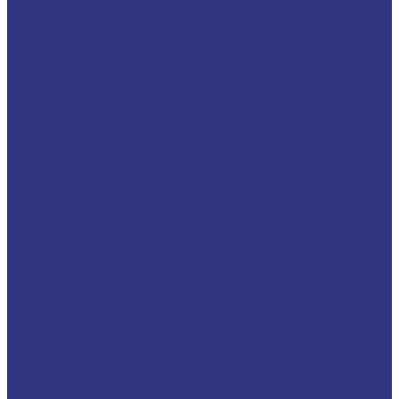
Техподдержка
Инструкции по замене масла в гидравлической системе
Инструкция по измерению концентрации технологических
жидкостей с помощью рефрактометра
Оптимальные условия хранения различных видов смазочных
материалов и технологических жидкостей
Информация
Технологии
Маркетинговые материалы
Глоссарий
Видео
Информация о продуктах
Контакты
...
О компании
Вакансии
Новости
Доставка и оплата
Сертификаты
Политика конфиденциальности
Статьи
Каталог товаров
FUCHS
Новые локализованные продукты FUCHS для транспорта и
внедорожной техники
Новые локальные продукты FUCHS
Транспорт и внедорожная техника
Моторные масла