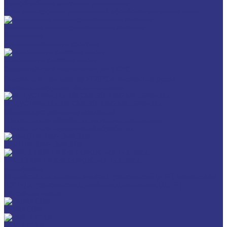
Для обработки металлов давлением
Разделит составы для горячей обработки металлов давл
Очистители и антикоррозионные составы
Очистители
Антикоррозионные составы
Пластичные смазки и пасты
Смазки общего назначения, до 120℃
Смазки для температур >120℃ и высоких нагрузок
Смазки с твердыми наполнителями
ИНДУСТРИАЛЬНЫЕ СМАЗОЧНЫЕ МАТЕРИАЛЫ
Общеиндустриальные продукты
Продукты для обработки металлов давлением
Продукты для термической обработки
ПЛАСТИЧНЫЕ СМАЗКИ
ТРАНСПОРТ И ВНЕДОРОЖНАЯ ТЕХНИКА
Антифризы
Жидкости для автоматических трансмиссий (ATF), вариаторов
(CVTF) и трансмиссий с двойным сцеплением (DCTF)
Моторные масла
CEDRACON
CEPLATTYN