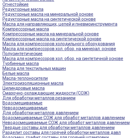
Огнестойкие
Редукторные масла
Редукторные масла на минеральной основе
Редукторные масла на синтетической основе
Масла для направляющих, цепей и пневмоинструмента
Компрессорные масла
Компрессорные масла на минеральной основе
Компрессорные масла на синтетической основе
Масла для компрессоров холодильного оборудования
Масла для компрессоров хол. обор. на минерал. основе
Полусинтетические
Масла для компрессоров хол. обор. на синтетичной основе
Турбинные масла
Масла для текстильных машин
Белые масла
Масла-теплоносители
Электроизоляционные масла
Цилиндровые масла
Смазочно-охлаждающие жидкости (СОЖ)
Для обработки металлов резанием
Водосмешиваемые
Неводосмешиваемые
Для обработки металлов давлением
Водосмешиваемые СОЖ для обработ металлов давлением
Неводосмешиваемые СОЖ для обработ металлов давлением
Твердые составы для обработки металлов давлением
Разделит составы для горячей обработки металлов давл
Водосмеш. графит составы для горячей штамповки