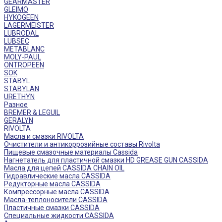
GEARMASTER
GLEIMO
HYKOGEEN
LAGERMEISTER
LUBRODAL
LUBSEC
METABLANC
MOLY-PAUL
ONTROPEEN
SOK
STABYL
STABYLAN
URETHYN
Разное
BREMER & LEGUIL
GERALYN
RIVOLTA
Масла и смазки RIVOLTA
Очистители и антикоррозийные составы Rivolta
Пищевые смазочные материалы Cassida
Нагнетатель для пластичной смазки HD GREASE GUN CASSIDA
Масла для цепей CASSIDA CHAIN OIL
Гидравлические масла CASSIDA
Редукторные масла CASSIDA
Компрессорные масла CASSIDA
Масла-теплоносители CASSIDA
Пластичные смазки CASSIDA
Специальные жидкости CASSIDA