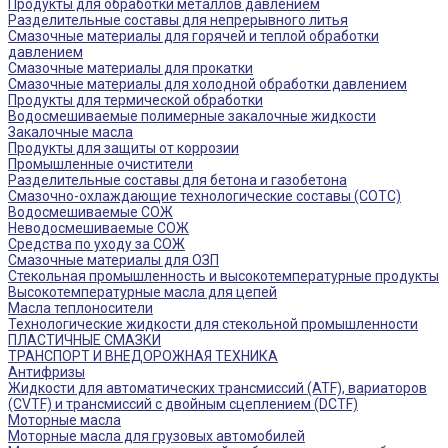
Продукты для обработки металлов давлением
Разделительные составы для непрерывного литья
Смазочные материалы для горячей и теплой обработки
давлением
Смазочные материалы для прокатки
Смазочные материалы для холодной обработки давлением
Продукты для термической обработки
Водосмешиваемые полимерные закалочные жидкости
Закалочные масла
Продукты для защиты от коррозии
Промышленные очистители
Разделительные составы для бетона и газобетона
Смазочно-охлаждающие технологические составы (СОТС)
Водосмешиваемые СОЖ
Неводосмешиваемые СОЖ
Средства по уходу за СОЖ
Смазочные материалы для ОЗП
Стекольная промышленность и высокотемпературные продукты
Высокотемпературные масла для цепей
Масла теплоносители
Технологические жидкости для стекольной промышленности
ПЛАСТИЧНЫЕ СМАЗКИ
ТРАНСПОРТ И ВНЕДОРОЖНАЯ ТЕХНИКА
Антифризы
Жидкости для автоматических трансмиссий (ATF), вариаторов
(CVTF) и трансмиссий с двойным сцеплением (DCTF)
Моторные масла
Моторные масла для грузовых автомобилей