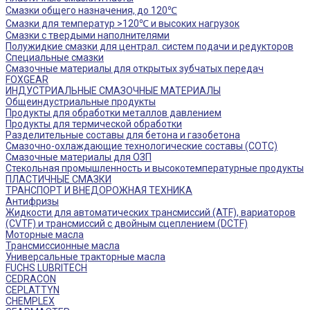
Смазки общего назначения, до 120℃
Смазки для температур >120℃ и высоких нагрузок
Смазки с твердыми наполнителями
Полужидкие смазки для централ. систем подачи и редукторов
Специальные смазки
Смазочные материалы для открытых зубчатых передач
FOXGEAR
ИНДУСТРИАЛЬНЫЕ СМАЗОЧНЫЕ МАТЕРИАЛЫ
Общеиндустриальные продукты
Продукты для обработки металлов давлением
Продукты для термической обработки
Разделительные составы для бетона и газобетона
Смазочно-охлаждающие технологические составы (СОТС)
Смазочные материалы для ОЗП
Стекольная промышленность и высокотемпературные продукты
ПЛАСТИЧНЫЕ СМАЗКИ
ТРАНСПОРТ И ВНЕДОРОЖНАЯ ТЕХНИКА
Антифризы
Жидкости для автоматических трансмиссий (ATF), вариаторов
(CVTF) и трансмиссий с двойным сцеплением (DCTF)
Моторные масла
Трансмиссионные масла
Универсальные тракторные масла
FUCHS LUBRITECH
CEDRACON
CEPLATTYN
CHEMPLEX