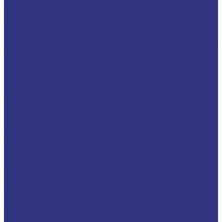
Смазочно-охлаждающие технологические составы (СОТС)
Водосмешиваемые СОЖ
Неводосмешиваемые СОЖ
Средства по уходу за СОЖ
Смазочные материалы для ОЗП
Стекольная промышленность и высокотемпературные продукты
Высокотемпературные масла для цепей
Масла теплоносители
Технологические жидкости для стекольной промышленности
ПЛАСТИЧНЫЕ СМАЗКИ
ТРАНСПОРТ И ВНЕДОРОЖНАЯ ТЕХНИКА
Антифризы
Жидкости для автоматических трансмиссий (ATF), вариаторов
(CVTF) и трансмиссий с двойным сцеплением (DCTF)
Моторные масла
Моторные масла для грузовых автомобилей
Моторные масла для двигателей, работающих на газообразном
топливе
Моторные масла для легковых автомобилей
Трансмиссионные масла
Универсальные тракторные масла
FUCHS LUBRITECH
CEDRACON
CEPLATTYN
CHEMPLEX
GEARMASTER
GLEIMO
HYKOGEEN