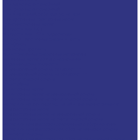
Для легковых автомобилей
Для грузовых автомобилей
Для двигателей, работающих на газу
Универсальные тракторные масла
Трансмиссионные масла
Жидкости для АКПП
Жидкости для ГУР и гидросистем
Автомоб. пластичные смазки и пасты
Антифризы
Сервисные продукты
Индустриальные смазочные материалы
Машинные масла общего назначения
Гидравлические жидкости
На минеральной основе, содержат Zn
На минеральной основе, не содержат Zn
На синтетической основе
Огнестойкие
Редукторные масла
Редукторные масла на минеральной основе
Редукторные масла на синтетической основе
Масла для направляющих, цепей и пневмоинструмента
Компрессорные масла
Компрессорные масла на минеральной основе
Компрессорные масла на синтетической основе
Масла для компрессоров холодильного оборудования
Масла для компрессоров хол. обор. на минерал. основе
Полусинтетические
Масла для компрессоров хол. обор. на синтетичной основе