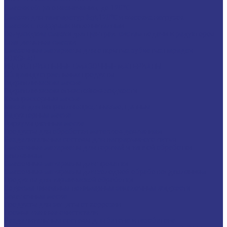
Смазки общего назначения, до 120℃
Смазки для температур &gt;120℃ и высоких нагрузок
Смазки с твердыми наполнителями
Полужидкие смазки для централ. систем подачи и редукторов
Специальные смазки
Смазочные материалы для открытых зубчатых передач
FOXGEAR
ИНДУСТРИАЛЬНЫЕ СМАЗОЧНЫЕ МАТЕРИАЛЫ
Общеиндустриальные продукты
Гидравлические масла
Гидравлические огнестойкие жидкости
Компрессорные масла
Масла для направляющих, пневмо, цепные
Редукторные масла
Циркуляционные масла
Продукты для обработки металлов давлением
Разделительные составы для непрерывного литья
Смазочные материалы для горячей и теплой обработки
давлением
Смазочные материалы для прокатки
Смазочные материалы для холодной обработки давлением
Продукты для термической обработки
Водосмешиваемые полимерные закалочные жидкости
Закалочные масла
Продукты для защиты от коррозии
Промышленные очистители
Разделительные составы для бетона и газобетона