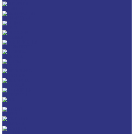
CHEMPLEX
GEARMASTER
GLEIMO
HYKOGEEN
LAGERMEISTER
LUBRODAL
LUBSEC
METABLANC
MOLY-PAUL
ONTROPEEN
SOK
STABYL
STABYLAN
URETHYN