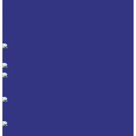
Политика конфиденциальности
Статьи
Каталог товаров
FUCHS
FOXGEAR
FUCHS LUBRITECH
BREMER & LEGUIL
Пищевые смазочные материалы Cassida
Антигель
Новые локализованные продукты FUCHS для транспорта и
внедорожной техники
Новые локальные продукты FUCHS
Транспорт и внедорожная техника
Моторные масла
Универсальные тракторные масла
Трансмиссионные масла
Индустриальные смазочные материалы
Машинные масла общего назначения
Гидравлические жидкости
Редукторные масла
Смазочно-охлаждающие жидкости (СОЖ)
Для обработки металлов резанием