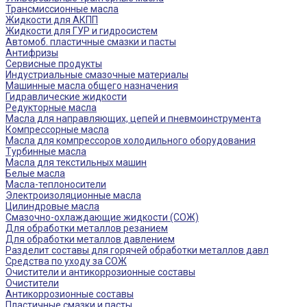
Трансмиссионные масла
Жидкости для АКПП
Жидкости для ГУР и гидросистем
Автомоб. пластичные смазки и пасты
Антифризы
Сервисные продукты
Индустриальные смазочные материалы
Машинные масла общего назначения
Гидравлические жидкости
Редукторные масла
Масла для направляющих, цепей и пневмоинструмента
Компрессорные масла
Масла для компрессоров холодильного оборудования
Турбинные масла
Масла для текстильных машин
Белые масла
Масла-теплоносители
Электроизоляционные масла
Цилиндровые масла
Смазочно-охлаждающие жидкости (СОЖ)
Для обработки металлов резанием
Для обработки металлов давлением
Разделит составы для горячей обработки металлов давл
Средства по уходу за СОЖ
Очистители и антикоррозионные составы
Очистители
Антикоррозионные составы
Пластичные смазки и пасты