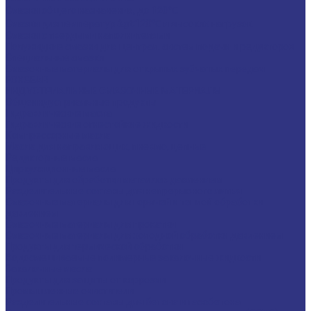
Смазки общего назначения, до 120℃
Смазки для температур &gt;120℃ и высоких нагрузок
Смазки с твердыми наполнителями
Полужидкие смазки для централ. систем подачи и редукторов
Специальные смазки
Смазочные материалы для открытых зубчатых передач
FOXGEAR
ИНДУСТРИАЛЬНЫЕ СМАЗОЧНЫЕ МАТЕРИАЛЫ
Общеиндустриальные продукты
Гидравлические масла
Гидравлические огнестойкие жидкости
Компрессорные масла
Масла для направляющих, пневмо, цепные
Редукторные масла
Циркуляционные масла
Продукты для обработки металлов давлением
Разделительные составы для непрерывного литья
Смазочные материалы для горячей и теплой обработки
давлением
Смазочные материалы для прокатки
Смазочные материалы для холодной обработки давлением
Продукты для термической обработки
Водосмешиваемые полимерные закалочные жидкости
Закалочные масла
Продукты для защиты от коррозии
Промышленные очистители
Разделительные составы для бетона и газобетона