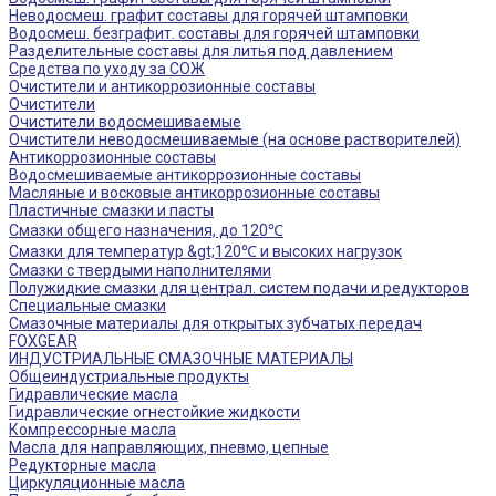
Неводосмеш. графит составы для горячей штамповки
Водосмеш. безграфит. составы для горячей штамповки
Разделительные составы для литья под давлением
Средства по уходу за СОЖ
Очистители и антикоррозионные составы
Очистители
Очистители водосмешиваемые
Очистители неводосмешиваемые (на основе растворителей)
Антикоррозионные составы
Водосмешиваемые антикоррозионные составы
Масляные и восковые антикоррозионные составы
Пластичные смазки и пасты
Смазки общего назначения, до 120℃
Смазки для температур &gt;120℃ и высоких нагрузок
Смазки с твердыми наполнителями
Полужидкие смазки для централ. систем подачи и редукторов
Специальные смазки
Смазочные материалы для открытых зубчатых передач
FOXGEAR
ИНДУСТРИАЛЬНЫЕ СМАЗОЧНЫЕ МАТЕРИАЛЫ
Общеиндустриальные продукты
Гидравлические масла
Гидравлические огнестойкие жидкости
Компрессорные масла
Масла для направляющих, пневмо, цепные
Редукторные масла
Циркуляционные масла