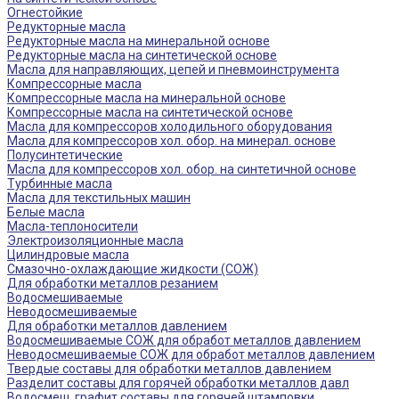
Огнестойкие
Редукторные масла
Редукторные масла на минеральной основе
Редукторные масла на синтетической основе
Масла для направляющих, цепей и пневмоинструмента
Компрессорные масла
Компрессорные масла на минеральной основе
Компрессорные масла на синтетической основе
Масла для компрессоров холодильного оборудования
Масла для компрессоров хол. обор. на минерал. основе
Полусинтетические
Масла для компрессоров хол. обор. на синтетичной основе
Турбинные масла
Масла для текстильных машин
Белые масла
Масла-теплоносители
Электроизоляционные масла
Цилиндровые масла
Смазочно-охлаждающие жидкости (СОЖ)
Для обработки металлов резанием
Водосмешиваемые
Неводосмешиваемые
Для обработки металлов давлением
Водосмешиваемые СОЖ для обработ металлов давлением
Неводосмешиваемые СОЖ для обработ металлов давлением
Твердые составы для обработки металлов давлением
Разделит составы для горячей обработки металлов давл
Водосмеш. графит составы для горячей штамповки