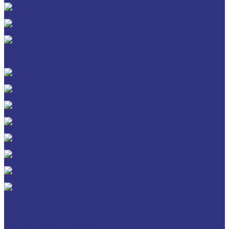
Разное
GERALYN
RIVOLTA
Масла и смазки RIVOLTA
Очистители и антикоррозийные составы Rivolta
Нагнетатель для пластичной смазки HD GREASE GUN CASSIDA
Масла для цепей CASSIDA CHAIN OIL
Гидравлические масла CASSIDA
Редукторные масла CASSIDA
Компрессорные масла CASSIDA
Масла-теплоносители CASSIDA
Пластичные смазки CASSIDA
Специальные жидкости CASSIDA
Услуги
Подбор смазочных материалов
Мониторинг смазочных материалов
Технический аудит производства