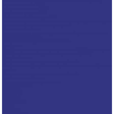
Смазочно-охлаждающие технологические составы (СОТС)
Водосмешиваемые СОЖ
Неводосмешиваемые СОЖ
Средства по уходу за СОЖ
Смазочные материалы для ОЗП
Стекольная промышленность и высокотемпературные продукты
Высокотемпературные масла для цепей
Масла теплоносители
Технологические жидкости для стекольной промышленности
ПЛАСТИЧНЫЕ СМАЗКИ
ТРАНСПОРТ И ВНЕДОРОЖНАЯ ТЕХНИКА
Антифризы
Жидкости для автоматических трансмиссий (ATF), вариаторов
(CVTF) и трансмиссий с двойным сцеплением (DCTF)
Моторные масла
Моторные масла для грузовых автомобилей
Моторные масла для двигателей, работающих на газообразном
топливе
Моторные масла для легковых автомобилей
Трансмиссионные масла
Универсальные тракторные масла
FUCHS LUBRITECH
CEDRACON
CEPLATTYN
CHEMPLEX
GEARMASTER
GLEIMO
HYKOGEEN