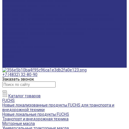
Мониторинг смазочных материалов
Технический аудит производства
Техподдержка
Инструкции по замене масла в гидравлической системе
Инструкция по измерению концентрации технологических
жидкостей с помощью рефрактометра
Оптимальные условия хранения различных видов смазочных
материалов и технологических жидкостей
Информация
Технологии
Маркетинговые материалы
Глоссарий
Видео
Информация о продуктах
Контакты
+7 (4832) 32-80-90
Заказать звонок
Каталог товаров
FUCHS
Новые локализованные продукты FUCHS для транспорта и
внедорожной техники
Новые локальные продукты FUCHS
Транспорт и внедорожная техника
Моторные масла
Универсальные тракторные масла