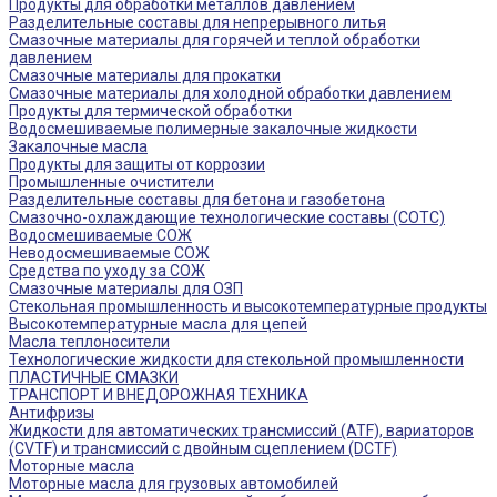
Продукты для обработки металлов давлением
Разделительные составы для непрерывного литья
Смазочные материалы для горячей и теплой обработки
давлением
Смазочные материалы для прокатки
Смазочные материалы для холодной обработки давлением
Продукты для термической обработки
Водосмешиваемые полимерные закалочные жидкости
Закалочные масла
Продукты для защиты от коррозии
Промышленные очистители
Разделительные составы для бетона и газобетона
Смазочно-охлаждающие технологические составы (СОТС)
Водосмешиваемые СОЖ
Неводосмешиваемые СОЖ
Средства по уходу за СОЖ
Смазочные материалы для ОЗП
Стекольная промышленность и высокотемпературные продукты
Высокотемпературные масла для цепей
Масла теплоносители
Технологические жидкости для стекольной промышленности
ПЛАСТИЧНЫЕ СМАЗКИ
ТРАНСПОРТ И ВНЕДОРОЖНАЯ ТЕХНИКА
Антифризы
Жидкости для автоматических трансмиссий (ATF), вариаторов
(CVTF) и трансмиссий с двойным сцеплением (DCTF)
Моторные масла
Моторные масла для грузовых автомобилей