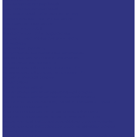
Для легковых автомобилей
Для грузовых автомобилей
Для двигателей, работающих на газу
Универсальные тракторные масла
Трансмиссионные масла
Жидкости для АКПП
Жидкости для ГУР и гидросистем
Автомоб. пластичные смазки и пасты
Антифризы
Сервисные продукты
Индустриальные смазочные материалы
Машинные масла общего назначения
Гидравлические жидкости
На минеральной основе, содержат Zn
На минеральной основе, не содержат Zn
На синтетической основе
Огнестойкие
Редукторные масла
Редукторные масла на минеральной основе
Редукторные масла на синтетической основе
Масла для направляющих, цепей и пневмоинструмента
Компрессорные масла
Компрессорные масла на минеральной основе
Компрессорные масла на синтетической основе
Масла для компрессоров холодильного оборудования
Масла для компрессоров хол. обор. на минерал. основе
Полусинтетические
Масла для компрессоров хол. обор. на синтетичной основе