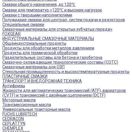
Смазки общего назначения, до 120℃
Смазки для температур >120℃ и высоких нагрузок
Смазки с твердыми наполнителями
Полужидкие смазки для централ. систем подачи и редукторов
Специальные смазки
Смазочные материалы для открытых зубчатых передач
FOXGEAR
ИНДУСТРИАЛЬНЫЕ СМАЗОЧНЫЕ МАТЕРИАЛЫ
Общеиндустриальные продукты
Продукты для обработки металлов давлением
Продукты для термической обработки
Разделительные составы для бетона и газобетона
Смазочно-охлаждающие технологические составы (СОТС)
Смазочные материалы для ОЗП
Стекольная промышленность и высокотемпературные продукты
ПЛАСТИЧНЫЕ СМАЗКИ
ТРАНСПОРТ И ВНЕДОРОЖНАЯ ТЕХНИКА
Антифризы
Жидкости для автоматических трансмиссий (ATF), вариаторов
(CVTF) и трансмиссий с двойным сцеплением (DCTF)
Моторные масла
Трансмиссионные масла
Универсальные тракторные масла
FUCHS LUBRITECH
CEDRACON
CEPLATTYN
CHEMPLEX