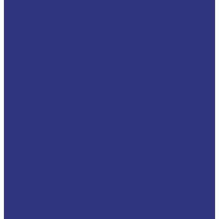
LAGERMEISTER
LUBRODAL
LUBSEC
METABLANC
MOLY-PAUL
ONTROPEEN
SOK
STABYL
STABYLAN
URETHYN
Разное
BREMER &amp; LEGUIL
GERALYN
RIVOLTA
Масла и смазки RIVOLTA
Очистители и антикоррозийные составы Rivolta
Пищевые смазочные материалы Cassida
Нагнетатель для пластичной смазки HD GREASE GUN CASSIDA
Масла для цепей CASSIDA CHAIN OIL
Гидравлические масла CASSIDA
Редукторные масла CASSIDA
Компрессорные масла CASSIDA
Масла-теплоносители CASSIDA
Пластичные смазки CASSIDA
Специальные жидкости CASSIDA
Антигель
Услуги
Подбор смазочных материалов