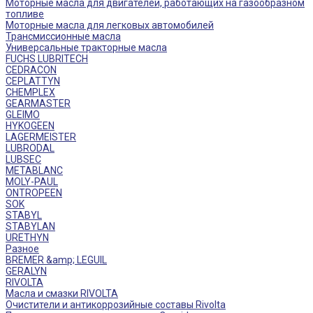
Моторные масла для двигателей, работающих на газообразном
топливе
Моторные масла для легковых автомобилей
Трансмиссионные масла
Универсальные тракторные масла
FUCHS LUBRITECH
CEDRACON
CEPLATTYN
CHEMPLEX
GEARMASTER
GLEIMO
HYKOGEEN
LAGERMEISTER
LUBRODAL
LUBSEC
METABLANC
MOLY-PAUL
ONTROPEEN
SOK
STABYL
STABYLAN
URETHYN
Разное
BREMER &amp; LEGUIL
GERALYN
RIVOLTA
Масла и смазки RIVOLTA
Очистители и антикоррозийные составы Rivolta