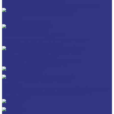
Для обработки металлов давлением
Разделит составы для горячей обработки металлов давл
Очистители и антикоррозионные составы
Очистители
Антикоррозионные составы
Пластичные смазки и пасты
Смазки общего назначения, до 120℃
Смазки для температур >120℃ и высоких нагрузок
Смазки с твердыми наполнителями
ИНДУСТРИАЛЬНЫЕ СМАЗОЧНЫЕ МАТЕРИАЛЫ
Общеиндустриальные продукты
Продукты для обработки металлов давлением
Продукты для термической обработки
ПЛАСТИЧНЫЕ СМАЗКИ
ТРАНСПОРТ И ВНЕДОРОЖНАЯ ТЕХНИКА
Антифризы
Жидкости для автоматических трансмиссий (ATF), вариаторов
(CVTF) и трансмиссий с двойным сцеплением (DCTF)
Моторные масла
CEDRACON
CEPLATTYN