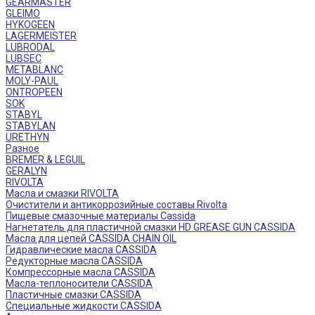
GEARMASTER
GLEIMO
HYKOGEEN
LAGERMEISTER
LUBRODAL
LUBSEC
METABLANC
MOLY-PAUL
ONTROPEEN
SOK
STABYL
STABYLAN
URETHYN
Разное
BREMER & LEGUIL
GERALYN
RIVOLTA
Масла и смазки RIVOLTA
Очистители и антикоррозийные составы Rivolta
Пищевые смазочные материалы Cassida
Нагнетатель для пластичной смазки HD GREASE GUN CASSIDA
Масла для цепей CASSIDA CHAIN OIL
Гидравлические масла CASSIDA
Редукторные масла CASSIDA
Компрессорные масла CASSIDA
Масла-теплоносители CASSIDA
Пластичные смазки CASSIDA
Специальные жидкости CASSIDA