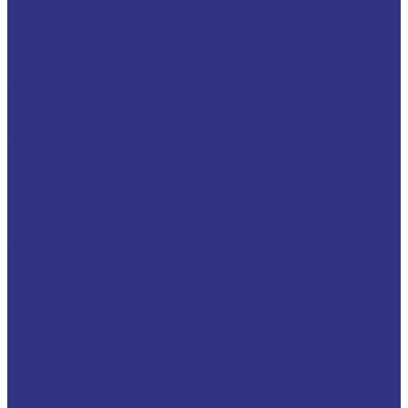
Турбинные масла
Масла для текстильных машин
Белые масла
Масла-теплоносители
Электроизоляционные масла
Цилиндровые масла
Смазочно-охлаждающие жидкости (СОЖ)
Для обработки металлов резанием
Водосмешиваемые
Неводосмешиваемые
Для обработки металлов давлением
Водосмешиваемые СОЖ для обработ металлов давлением
Неводосмешиваемые СОЖ для обработ металлов давлением
Твердые составы для обработки металлов давлением
Разделит составы для горячей обработки металлов давл
Водосмеш. графит составы для горячей штамповки
Неводосмеш. графит составы для горячей штамповки
Водосмеш. безграфит. составы для горячей штамповки
Разделительные составы для литья под давлением
Средства по уходу за СОЖ
Очистители и антикоррозионные составы
Очистители
Очистители водосмешиваемые
Очистители неводосмешиваемые (на основе растворителей)
Антикоррозионные составы
Водосмешиваемые антикоррозионные составы
Масляные и восковые антикоррозионные составы
Пластичные смазки и пасты