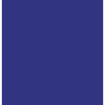
Техподдержка
Инструкции по замене масла в гидравлической системе
Инструкция по измерению концентрации технологических
жидкостей с помощью рефрактометра
Оптимальные условия хранения различных видов смазочных
материалов и технологических жидкостей
Информация
Технологии
Маркетинговые материалы
Глоссарий
Видео
Информация о продуктах
Контакты
...
О компании
Вакансии
Новости
Доставка и оплата
Сертификаты
Политика конфиденциальности
Статьи
Каталог товаров
FUCHS
Новые локализованные продукты FUCHS для транспорта и
внедорожной техники
Новые локальные продукты FUCHS
Транспорт и внедорожная техника
Моторные масла