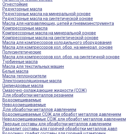
Огнестойкие
Редукторные масла
Редукторные масла на минеральной основе
Редукторные масла на синтетической основе
Масла для направляющих, цепей и пневмоинструмента
Компрессорные масла
Компрессорные масла на минеральной основе
Компрессорные масла на синтетической основе
Масла для компрессоров холодильного оборудования
Масла для компрессоров хол. обор. на минерал. основе
Полусинтетические
Масла для компрессоров хол. обор. на синтетичной основе
Турбинные масла
Масла для текстильных машин
Белые масла
Масла-теплоносители
Электроизоляционные масла
Цилиндровые масла
Смазочно-охлаждающие жидкости (СОЖ)
Для обработки металлов резанием
Водосмешиваемые
Неводосмешиваемые
Для обработки металлов давлением
Водосмешиваемые СОЖ для обработ металлов давлением
Неводосмешиваемые СОЖ для обработ металлов давлением
Твердые составы для обработки металлов давлением
Разделит составы для горячей обработки металлов давл
Водосмеш. графит составы для горячей штамповки