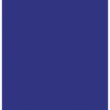
Для легковых автомобилей
Для грузовых автомобилей
Для двигателей, работающих на газу
Универсальные тракторные масла
Трансмиссионные масла
Жидкости для АКПП
Жидкости для ГУР и гидросистем
Автомоб. пластичные смазки и пасты
Антифризы
Сервисные продукты
Индустриальные смазочные материалы
Машинные масла общего назначения
Гидравлические жидкости
На минеральной основе, содержат Zn
На минеральной основе, не содержат Zn
На синтетической основе
Огнестойкие
Редукторные масла
Редукторные масла на минеральной основе
Редукторные масла на синтетической основе
Масла для направляющих, цепей и пневмоинструмента
Компрессорные масла
Компрессорные масла на минеральной основе
Компрессорные масла на синтетической основе
Масла для компрессоров холодильного оборудования
Масла для компрессоров хол. обор. на минерал. основе
Полусинтетические
Масла для компрессоров хол. обор. на синтетичной основе