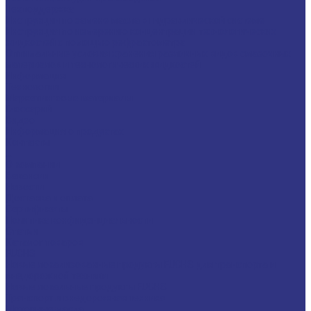
Техподдержка
Инструкции по замене масла в гидравлической системе
Инструкция по измерению концентрации технологических
жидкостей с помощью рефрактометра
Оптимальные условия хранения различных видов смазочных
материалов и технологических жидкостей
Информация
Технологии
Маркетинговые материалы
Глоссарий
Видео
Информация о продуктах
Контакты
...
О компании
Вакансии
Новости
Доставка и оплата
Сертификаты
Политика конфиденциальности
Статьи
Каталог товаров
FUCHS
Новые локализованные продукты FUCHS для транспорта и
внедорожной техники
Новые локальные продукты FUCHS
Транспорт и внедорожная техника
Моторные масла