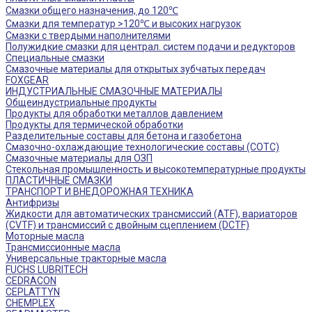
Смазки общего назначения, до 120℃
Смазки для температур >120℃ и высоких нагрузок
Смазки с твердыми наполнителями
Полужидкие смазки для централ. систем подачи и редукторов
Специальные смазки
Смазочные материалы для открытых зубчатых передач
FOXGEAR
ИНДУСТРИАЛЬНЫЕ СМАЗОЧНЫЕ МАТЕРИАЛЫ
Общеиндустриальные продукты
Продукты для обработки металлов давлением
Продукты для термической обработки
Разделительные составы для бетона и газобетона
Смазочно-охлаждающие технологические составы (СОТС)
Смазочные материалы для ОЗП
Стекольная промышленность и высокотемпературные продукты
ПЛАСТИЧНЫЕ СМАЗКИ
ТРАНСПОРТ И ВНЕДОРОЖНАЯ ТЕХНИКА
Антифризы
Жидкости для автоматических трансмиссий (ATF), вариаторов
(CVTF) и трансмиссий с двойным сцеплением (DCTF)
Моторные масла
Трансмиссионные масла
Универсальные тракторные масла
FUCHS LUBRITECH
CEDRACON
CEPLATTYN
CHEMPLEX