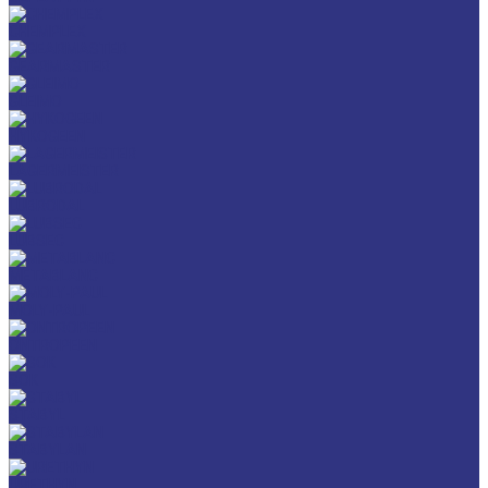
CHEMPLEX
GEARMASTER
GLEIMO
HYKOGEEN
LAGERMEISTER
LUBRODAL
LUBSEC
METABLANC
MOLY-PAUL
ONTROPEEN
SOK
STABYL
STABYLAN
URETHYN