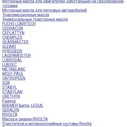
Моторные масла для двигателей, работающих на газообразном
топливе
Моторные масла для легковых автомобилей
Трансмиссионные масла
Универсальные тракторные масла
FUCHS LUBRITECH
CEDRACON
CEPLATTYN
CHEMPLEX
GEARMASTER
GLEIMO
HYKOGEEN
LAGERMEISTER
LUBRODAL
LUBSEC
METABLANC
MOLY-PAUL
ONTROPEEN
SOK
STABYL
STABYLAN
URETHYN
Разное
BREMER &amp; LEGUIL
GERALYN
RIVOLTA
Масла и смазки RIVOLTA
Очистители и антикоррозийные составы Rivolta