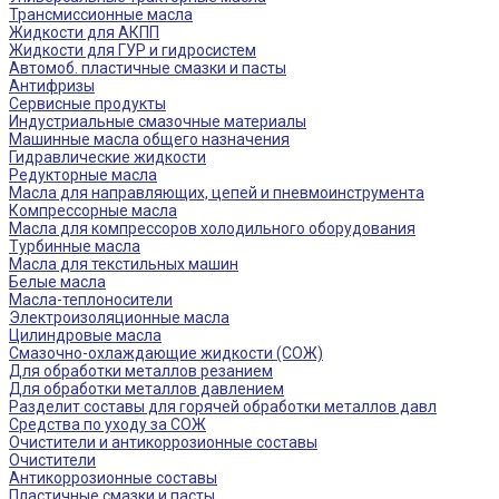
Трансмиссионные масла
Жидкости для АКПП
Жидкости для ГУР и гидросистем
Автомоб. пластичные смазки и пасты
Антифризы
Сервисные продукты
Индустриальные смазочные материалы
Машинные масла общего назначения
Гидравлические жидкости
Редукторные масла
Масла для направляющих, цепей и пневмоинструмента
Компрессорные масла
Масла для компрессоров холодильного оборудования
Турбинные масла
Масла для текстильных машин
Белые масла
Масла-теплоносители
Электроизоляционные масла
Цилиндровые масла
Смазочно-охлаждающие жидкости (СОЖ)
Для обработки металлов резанием
Для обработки металлов давлением
Разделит составы для горячей обработки металлов давл
Средства по уходу за СОЖ
Очистители и антикоррозионные составы
Очистители
Антикоррозионные составы
Пластичные смазки и пасты