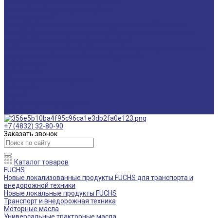
Мониторинг смазочных материалов
Технический аудит производства
Техподдержка
Инструкции по замене масла в гидравлической системе
Инструкция по измерению концентрации технологических
жидкостей с помощью рефрактометра
Оптимальные условия хранения различных видов смазочных
материалов и технологических жидкостей
Информация
Технологии
Маркетинговые материалы
Глоссарий
Видео
Информация о продуктах
Контакты
+7 (4832) 32-80-90
Заказать звонок
Каталог товаров
FUCHS
Новые локализованные продукты FUCHS для транспорта и
внедорожной техники
Новые локальные продукты FUCHS
Транспорт и внедорожная техника
Моторные масла
Универсальные тракторные масла