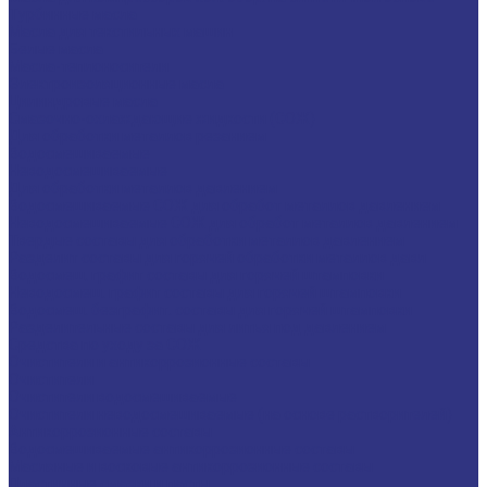
Турбинные масла
Масла для текстильных машин
Белые масла
Масла-теплоносители
Электроизоляционные масла
Цилиндровые масла
Смазочно-охлаждающие жидкости (СОЖ)
Для обработки металлов резанием
Водосмешиваемые
Неводосмешиваемые
Для обработки металлов давлением
Водосмешиваемые СОЖ для обработ металлов давлением
Неводосмешиваемые СОЖ для обработ металлов давлением
Твердые составы для обработки металлов давлением
Разделит составы для горячей обработки металлов давл
Водосмеш. графит составы для горячей штамповки
Неводосмеш. графит составы для горячей штамповки
Водосмеш. безграфит. составы для горячей штамповки
Разделительные составы для литья под давлением
Средства по уходу за СОЖ
Очистители и антикоррозионные составы
Очистители
Очистители водосмешиваемые
Очистители неводосмешиваемые (на основе растворителей)
Антикоррозионные составы
Водосмешиваемые антикоррозионные составы
Масляные и восковые антикоррозионные составы
Пластичные смазки и пасты