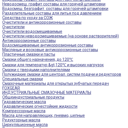
Неводосмеш. графит составы для горячей штамповки
Водосмеш. безграфит. составы для горячей штамповки
Разделительные составы для литья под давлением
Средства по уходу за СОЖ
Очистители и антикоррозионные составы
Очистители
Очистители водосмешиваемые
Очистители неводосмешиваемые (на основе растворителей)
Антикоррозионные составы
Водосмешиваемые антикоррозионные составы
Масляные и восковые антикоррозионные составы
Пластичные смазки и пасты
Смазки общего назначения, до 120℃
Смазки для температур &gt;120℃ и высоких нагрузок
Смазки с твердыми наполнителями
Полужидкие смазки для централ. систем подачи и редукторов
Специальные смазки
Смазочные материалы для открытых зубчатых передач
FOXGEAR
ИНДУСТРИАЛЬНЫЕ СМАЗОЧНЫЕ МАТЕРИАЛЫ
Общеиндустриальные продукты
Гидравлические масла
Гидравлические огнестойкие жидкости
Компрессорные масла
Масла для направляющих, пневмо, цепные
Редукторные масла
Циркуляционные масла