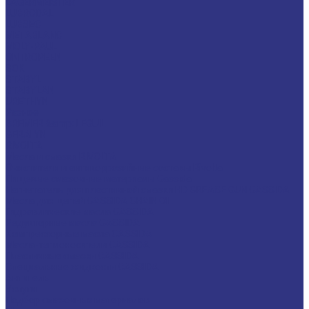
LAGERMEISTER
LUBRODAL
LUBSEC
METABLANC
MOLY-PAUL
ONTROPEEN
SOK
STABYL
STABYLAN
URETHYN
Разное
BREMER &amp; LEGUIL
GERALYN
RIVOLTA
Масла и смазки RIVOLTA
Очистители и антикоррозийные составы Rivolta
Пищевые смазочные материалы Cassida
Нагнетатель для пластичной смазки HD GREASE GUN CASSIDA
Масла для цепей CASSIDA CHAIN OIL
Гидравлические масла CASSIDA
Редукторные масла CASSIDA
Компрессорные масла CASSIDA
Масла-теплоносители CASSIDA
Пластичные смазки CASSIDA
Специальные жидкости CASSIDA
Антигель
Услуги
Подбор смазочных материалов