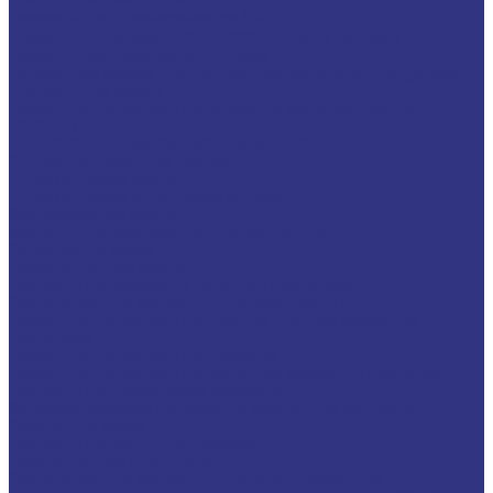
Смазки общего назначения, до 120℃
Смазки для температур &gt;120℃ и высоких нагрузок
Смазки с твердыми наполнителями
Полужидкие смазки для централ. систем подачи и редукторов
Специальные смазки
Смазочные материалы для открытых зубчатых передач
FOXGEAR
ИНДУСТРИАЛЬНЫЕ СМАЗОЧНЫЕ МАТЕРИАЛЫ
Общеиндустриальные продукты
Гидравлические масла
Гидравлические огнестойкие жидкости
Компрессорные масла
Масла для направляющих, пневмо, цепные
Редукторные масла
Циркуляционные масла
Продукты для обработки металлов давлением
Разделительные составы для непрерывного литья
Смазочные материалы для горячей и теплой обработки
давлением
Смазочные материалы для прокатки
Смазочные материалы для холодной обработки давлением
Продукты для термической обработки
Водосмешиваемые полимерные закалочные жидкости
Закалочные масла
Продукты для защиты от коррозии
Промышленные очистители
Разделительные составы для бетона и газобетона