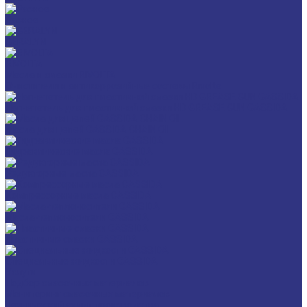
Разное
GERALYN
RIVOLTA
Масла и смазки RIVOLTA
Очистители и антикоррозийные составы Rivolta
Нагнетатель для пластичной смазки HD GREASE GUN CASSIDA
Масла для цепей CASSIDA CHAIN OIL
Гидравлические масла CASSIDA
Редукторные масла CASSIDA
Компрессорные масла CASSIDA
Масла-теплоносители CASSIDA
Пластичные смазки CASSIDA
Специальные жидкости CASSIDA
Услуги
Подбор смазочных материалов
Мониторинг смазочных материалов
Технический аудит производства