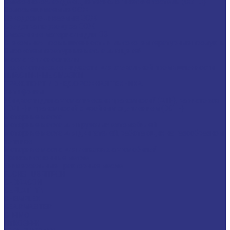
Смазочно-охлаждающие технологические составы (СОТС)
Водосмешиваемые СОЖ
Неводосмешиваемые СОЖ
Средства по уходу за СОЖ
Смазочные материалы для ОЗП
Стекольная промышленность и высокотемпературные продукты
Высокотемпературные масла для цепей
Масла теплоносители
Технологические жидкости для стекольной промышленности
ПЛАСТИЧНЫЕ СМАЗКИ
ТРАНСПОРТ И ВНЕДОРОЖНАЯ ТЕХНИКА
Антифризы
Жидкости для автоматических трансмиссий (ATF), вариаторов
(CVTF) и трансмиссий с двойным сцеплением (DCTF)
Моторные масла
Моторные масла для грузовых автомобилей
Моторные масла для двигателей, работающих на газообразном
топливе
Моторные масла для легковых автомобилей
Трансмиссионные масла
Универсальные тракторные масла
FUCHS LUBRITECH
CEDRACON
CEPLATTYN
CHEMPLEX
GEARMASTER
GLEIMO
HYKOGEEN