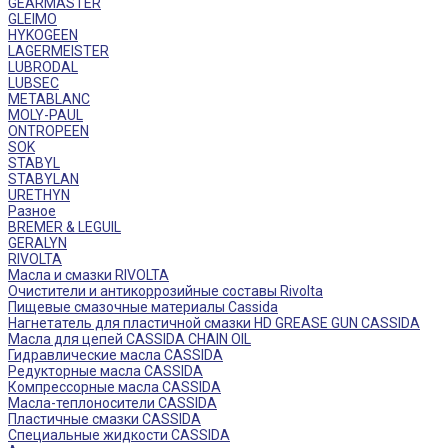
GEARMASTER
GLEIMO
HYKOGEEN
LAGERMEISTER
LUBRODAL
LUBSEC
METABLANC
MOLY-PAUL
ONTROPEEN
SOK
STABYL
STABYLAN
URETHYN
Разное
BREMER & LEGUIL
GERALYN
RIVOLTA
Масла и смазки RIVOLTA
Очистители и антикоррозийные составы Rivolta
Пищевые смазочные материалы Cassida
Нагнетатель для пластичной смазки HD GREASE GUN CASSIDA
Масла для цепей CASSIDA CHAIN OIL
Гидравлические масла CASSIDA
Редукторные масла CASSIDA
Компрессорные масла CASSIDA
Масла-теплоносители CASSIDA
Пластичные смазки CASSIDA
Специальные жидкости CASSIDA