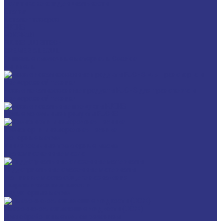
Политика конфиденциальности
Статьи
Каталог товаров
FUCHS
FOXGEAR
FUCHS LUBRITECH
BREMER & LEGUIL
Пищевые смазочные материалы Cassida
Антигель
Новые локализованные продукты FUCHS для транспорта и
внедорожной техники
Новые локальные продукты FUCHS
Транспорт и внедорожная техника
Моторные масла
Универсальные тракторные масла
Трансмиссионные масла
Индустриальные смазочные материалы
Машинные масла общего назначения
Гидравлические жидкости
Редукторные масла
Смазочно-охлаждающие жидкости (СОЖ)
Для обработки металлов резанием