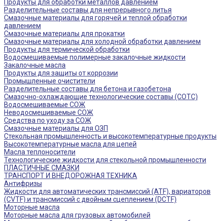
Продукты для обработки металлов давлением
Разделительные составы для непрерывного литья
Смазочные материалы для горячей и теплой обработки
давлением
Смазочные материалы для прокатки
Смазочные материалы для холодной обработки давлением
Продукты для термической обработки
Водосмешиваемые полимерные закалочные жидкости
Закалочные масла
Продукты для защиты от коррозии
Промышленные очистители
Разделительные составы для бетона и газобетона
Смазочно-охлаждающие технологические составы (СОТС)
Водосмешиваемые СОЖ
Неводосмешиваемые СОЖ
Средства по уходу за СОЖ
Смазочные материалы для ОЗП
Стекольная промышленность и высокотемпературные продукты
Высокотемпературные масла для цепей
Масла теплоносители
Технологические жидкости для стекольной промышленности
ПЛАСТИЧНЫЕ СМАЗКИ
ТРАНСПОРТ И ВНЕДОРОЖНАЯ ТЕХНИКА
Антифризы
Жидкости для автоматических трансмиссий (ATF), вариаторов
(CVTF) и трансмиссий с двойным сцеплением (DCTF)
Моторные масла
Моторные масла для грузовых автомобилей