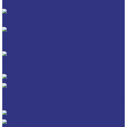
Для обработки металлов давлением
Разделит составы для горячей обработки металлов давл
Очистители и антикоррозионные составы
Очистители
Антикоррозионные составы
Пластичные смазки и пасты
Смазки общего назначения, до 120℃
Смазки для температур >120℃ и высоких нагрузок
Смазки с твердыми наполнителями
ИНДУСТРИАЛЬНЫЕ СМАЗОЧНЫЕ МАТЕРИАЛЫ
Общеиндустриальные продукты
Продукты для обработки металлов давлением
Продукты для термической обработки
ПЛАСТИЧНЫЕ СМАЗКИ
ТРАНСПОРТ И ВНЕДОРОЖНАЯ ТЕХНИКА
Антифризы
Жидкости для автоматических трансмиссий (ATF), вариаторов
(CVTF) и трансмиссий с двойным сцеплением (DCTF)
Моторные масла
CEDRACON
CEPLATTYN