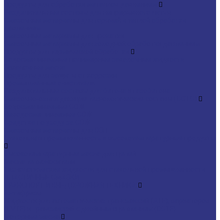
Продукты для обработки металлов давлением
Разделительные составы для непрерывного литья
Смазочные материалы для горячей и теплой обработки
давлением
Смазочные материалы для прокатки
Смазочные материалы для холодной обработки давлением
Продукты для термической обработки
Водосмешиваемые полимерные закалочные жидкости
Закалочные масла
Продукты для защиты от коррозии
Промышленные очистители
Разделительные составы для бетона и газобетона
Смазочно-охлаждающие технологические составы (СОТС)
Водосмешиваемые СОЖ
Неводосмешиваемые СОЖ
Средства по уходу за СОЖ
Смазочные материалы для ОЗП
Стекольная промышленность и высокотемпературные продукты
Высокотемпературные масла для цепей
Масла теплоносители
Технологические жидкости для стекольной промышленности
ПЛАСТИЧНЫЕ СМАЗКИ
ТРАНСПОРТ И ВНЕДОРОЖНАЯ ТЕХНИКА
Антифризы
Жидкости для автоматических трансмиссий (ATF), вариаторов
(CVTF) и трансмиссий с двойным сцеплением (DCTF)
Моторные масла