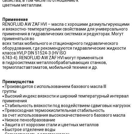
свойства, в том числе по отношению к
цветным металлам.
Применение
RENOFLUID AW ZAF HVI – масла с хорошими деэмульгирующими
и вязкостно-температурными свойствами для универсального
применения в гидравлических системах и редукторах. Могут
применяться во
всех типах мобильного и стационарного гидравлического
оборудования, где рекомендуются гидравлические жидкости
класса HVLP DIN 51524-3 (HV ISO
6743-4). RENOFLUID AW ZAF HVI могут применяться
в гидросистемах металлообрабатывающих станков,
термопластавтоматов, мобильной технике и др.
Преимущества
▪ Производится с использованием базового масла III
группы
▪ Высокий индекс вязкости и широкий температурный интервал
применения
▪ Стабильность вязкости под воздействием сдвиговых нагрузок
▪ Превосходная термоокислительная стабильность
за счет использования высококачественного базового масла
▪ Низкое пенообразование
▪ Защита от коррозии стали и цветных металлов
▪ Быстрое отделение воды