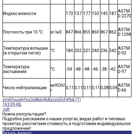
ASTM
Индекс вязкости
173
157
177
150
145
187
D 2270
ASTM
Плотность при 15 °C
кг/м3
847
866
855
860
867
862
D 1298
Температура вспышки
ASTM
°C
184
202
221
240
236
242
(в открытом тигле)
D 92
Температура
ASTM
°C
-54
-48
-48
-46
-38
-42
застывания
D 97
мгKOH/
ASTM
Число нейтрализации
0,11
0,11
0,11
0,11
0,08
0,04
г
D 66
zm6fxuqdyfex3q8klp4b8xozq5vh49dj (1)
163.09 КБ
.pdf
Нужна консультация?
Подробно расскажем о наших услугах, видах работ и типовых
проектах, рассчитаем стоимость и подготовим индивидуальное
предложение!
Задать вопрос