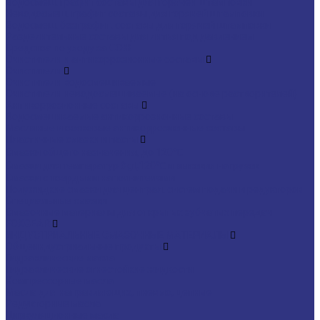
Водосмеш. графит составы для горячей штамповки
Неводосмеш. графит составы для горячей штамповки
Водосмеш. безграфит. составы для горячей штамповки
Разделительные составы для литья под давлением
Средства по уходу за СОЖ
Очистители и антикоррозионные составы
Очистители
Очистители водосмешиваемые
Очистители неводосмешиваемые (на основе растворителей)
Антикоррозионные составы
Водосмешиваемые антикоррозионные составы
Масляные и восковые антикоррозионные составы
Пластичные смазки и пасты
Смазки общего назначения, до 120℃
Смазки для температур &gt;120℃ и высоких нагрузок
Смазки с твердыми наполнителями
Полужидкие смазки для централ. систем подачи и редукторов
Специальные смазки
Смазочные материалы для открытых зубчатых передач
FOXGEAR
ИНДУСТРИАЛЬНЫЕ СМАЗОЧНЫЕ МАТЕРИАЛЫ
Общеиндустриальные продукты
Гидравлические масла
Гидравлические огнестойкие жидкости
Компрессорные масла
Масла для направляющих, пневмо, цепные
Редукторные масла
Циркуляционные масла