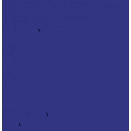
Моторные масла для грузовых автомобилей
Моторные масла для двигателей, работающих на газообразном
топливе
Моторные масла для легковых автомобилей
Трансмиссионные масла
Универсальные тракторные масла
FUCHS LUBRITECH
CEDRACON
CEPLATTYN
CHEMPLEX
GEARMASTER
GLEIMO
HYKOGEEN
LAGERMEISTER
LUBRODAL
LUBSEC
METABLANC
MOLY-PAUL
ONTROPEEN
SOK
STABYL
STABYLAN
URETHYN
Разное
BREMER &amp; LEGUIL
GERALYN
RIVOLTA
Масла и смазки RIVOLTA