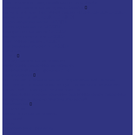
Очистители и антикоррозийные составы Rivolta
Пищевые смазочные материалы Cassida
Нагнетатель для пластичной смазки HD GREASE GUN CASSIDA
Масла для цепей CASSIDA CHAIN OIL
Гидравлические масла CASSIDA
Редукторные масла CASSIDA
Компрессорные масла CASSIDA
Масла-теплоносители CASSIDA
Пластичные смазки CASSIDA
Специальные жидкости CASSIDA
Антигель
Услуги
Подбор смазочных материалов
Мониторинг смазочных материалов
Технический аудит производства
Техподдержка
Инструкции по замене масла в гидравлической системе
Инструкция по измерению концентрации технологических
жидкостей с помощью рефрактометра
Оптимальные условия хранения различных видов смазочных
материалов и технологических жидкостей
Информация
Технологии
Маркетинговые материалы
Глоссарий
Видео
Информация о продуктах
Контакты