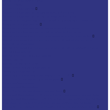
На синтетической основе
Огнестойкие
Редукторные масла
Редукторные масла на минеральной основе
Редукторные масла на синтетической основе
Масла для направляющих, цепей и пневмоинструмента
Компрессорные масла
Компрессорные масла на минеральной основе
Компрессорные масла на синтетической основе
Масла для компрессоров холодильного оборудования
Масла для компрессоров хол. обор. на минерал. основе
Полусинтетические
Масла для компрессоров хол. обор. на синтетичной основе
Турбинные масла
Масла для текстильных машин
Белые масла
Масла-теплоносители
Электроизоляционные масла
Цилиндровые масла
Смазочно-охлаждающие жидкости (СОЖ)
Для обработки металлов резанием
Водосмешиваемые
Неводосмешиваемые
Для обработки металлов давлением
Водосмешиваемые СОЖ для обработ металлов давлением
Неводосмешиваемые СОЖ для обработ металлов давлением
Твердые составы для обработки металлов давлением
Разделит составы для горячей обработки металлов давл