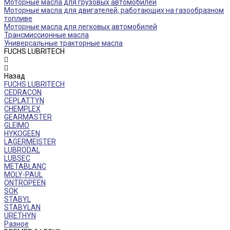
Моторные масла для грузовых автомобилей
Моторные масла для двигателей, работающих на газообразном
топливе
Моторные масла для легковых автомобилей
Трансмиссионные масла
Универсальные тракторные масла
FUCHS LUBRITECH
Назад
FUCHS LUBRITECH
CEDRACON
CEPLATTYN
CHEMPLEX
GEARMASTER
GLEIMO
HYKOGEEN
LAGERMEISTER
LUBRODAL
LUBSEC
METABLANC
MOLY-PAUL
ONTROPEEN
SOK
STABYL
STABYLAN
URETHYN
Разное