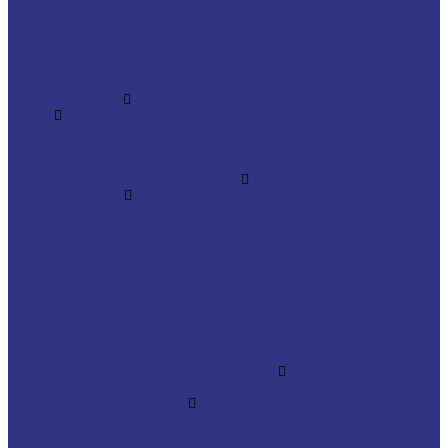
Вакансии
Новости
Доставка и оплата
Сертификаты
Политика конфиденциальности
Статьи
Каталог товаров
FUCHS
Новые локализованные продукты FUCHS для транспорта и
внедорожной техники
Новые локальные продукты FUCHS
Транспорт и внедорожная техника
Моторные масла
Для легковых автомобилей
Для грузовых автомобилей
Для двигателей, работающих на газу
Универсальные тракторные масла
Трансмиссионные масла
Жидкости для АКПП
Жидкости для ГУР и гидросистем
Автомоб. пластичные смазки и пасты
Антифризы
Сервисные продукты
Индустриальные смазочные материалы
Машинные масла общего назначения
Гидравлические жидкости
На минеральной основе, содержат Zn
На минеральной основе, не содержат Zn