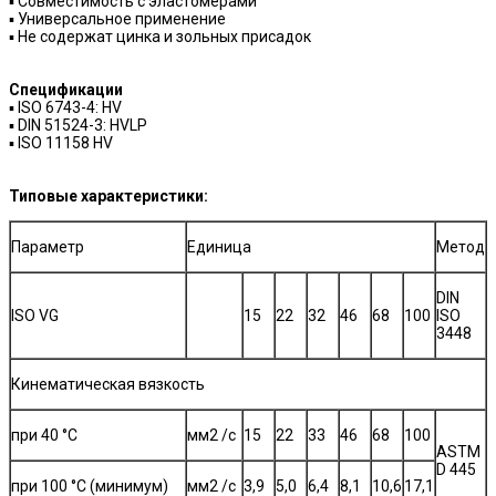
▪ Совместимость с эластомерами
▪ Универсальное применение
▪ Не содержат цинка и зольных присадок
Спецификации
▪ ISO 6743-4: HV
▪ DIN 51524-3: HVLP
▪ ISO 11158 HV
Типовые характеристики:
Параметр
Единица
Метод
DIN
ISO VG
15
22
32
46
68
100
ISO
3448
Кинематическая вязкость
при 40 °C
мм2 /с
15
22
33
46
68
100
ASTM
D 445
при 100 °C (минимум)
мм2 /с
3,9
5,0
6,4
8,1
10,6
17,1