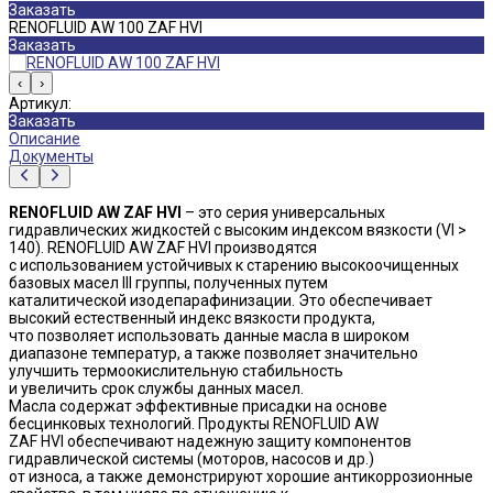
Заказать
RENOFLUID AW 100 ZAF HVI
Заказать
‹
›
Артикул:
Заказать
Описание
Документы
RENOFLUID AW ZAF HVI
– это серия универсальных
гидравлических жидкостей с высоким индексом вязкости (VI >
140). RENOFLUID AW ZAF HVI производятся
с использованием устойчивых к старению высокоочищенных
базовых масел III группы, полученных путем
каталитической изодепарафинизации. Это обеспечивает
высокий естественный индекс вязкости продукта,
что позволяет использовать данные масла в широком
диапазоне температур, а также позволяет значительно
улучшить термоокислительную стабильность
и увеличить срок службы данных масел.
Масла содержат эффективные присадки на основе
бесцинковых технологий. Продукты RENOFLUID AW
ZAF HVI обеспечивают надежную защиту компонентов
гидравлической системы (моторов, насосов и др.)
от износа, а также демонстрируют хорошие антикоррозионные