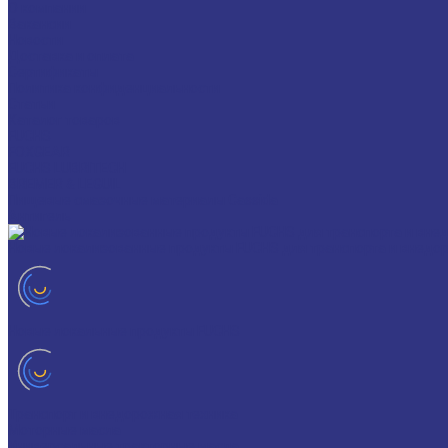
О компании
Вакансии
Новости
Доставка и оплата
Сертификаты
Политика конфиденциальности
Статьи
Каталог товаров
FUCHS
FOXGEAR
FUCHS LUBRITECH
BREMER & LEGUIL
Пищевые смазочные материалы Cassida
Антигель
Новые локализованные продукты FUCHS для транспорта и внедо
Новые локальные продукты FUCHS
Транспорт и внедорожная техника
Моторные масла
Универсальные тракторные масла