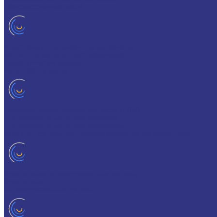
Трансмиссионные масла
Индустриальные смазочные материалы
Машинные масла общего назначения
Гидравлические жидкости
Редукторные масла
Смазочно-охлаждающие жидкости (СОЖ)
Для обработки металлов резанием
Для обработки металлов давлением
Разделит составы для горячей обработки металлов давл
Очистители и антикоррозионные составы
Очистители
Антикоррозионные составы