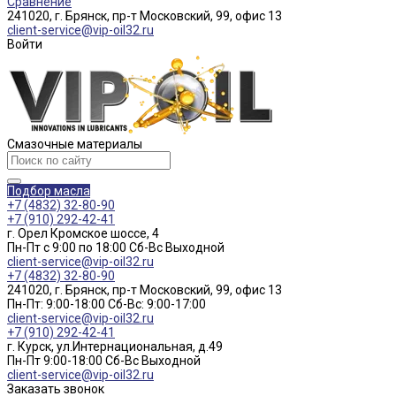
Сравнение
241020, г. Брянск, пр-т Московский, 99, офис 13
client-service@vip-oil32.ru
Войти
Смазочные материалы
Подбор масла
+7 (4832) 32-80-90
+7 (910) 292-42-41
г. Орел Кромское шоссе, 4
Пн-Пт с 9:00 по 18:00 Cб-Вс Выходной
client-service@vip-oil32.ru
+7 (4832) 32-80-90
241020, г. Брянск, пр-т Московский, 99, офис 13
Пн-Пт: 9:00-18:00 Cб-Вс: 9:00-17:00
client-service@vip-oil32.ru
+7 (910) 292-42-41
г. Курск, ул.Интернациональная, д.49
Пн-Пт 9:00-18:00 Cб-Вс Выходной
client-service@vip-oil32.ru
Заказать звонок