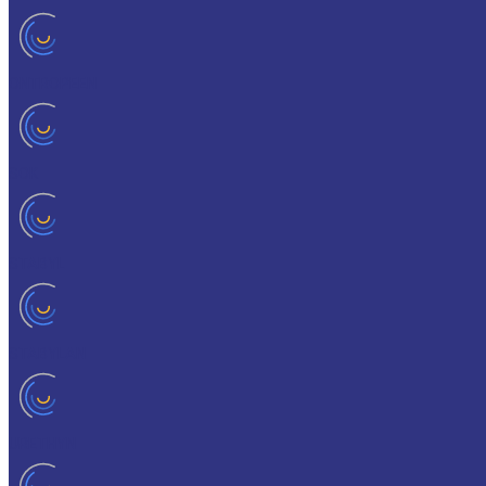
ONTROPEEN
SOK
STABYL
STABYLAN
URETHYN