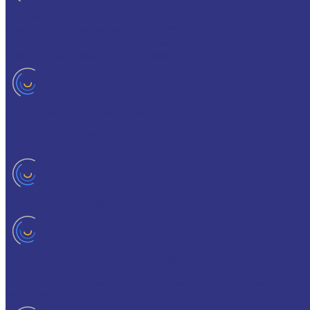
Пластичные смазки и пасты
Смазки общего назначения, до 120℃
Смазки для температур >120℃ и высоких нагрузок
Смазки с твердыми наполнителями
ИНДУСТРИАЛЬНЫЕ СМАЗОЧНЫЕ МАТЕРИАЛЫ
Общеиндустриальные продукты
Продукты для обработки металлов давлением
Продукты для термической обработки
ПЛАСТИЧНЫЕ СМАЗКИ
ТРАНСПОРТ И ВНЕДОРОЖНАЯ ТЕХНИКА
Антифризы
Жидкости для автоматических трансмиссий (ATF), вариаторов (C
Моторные масла