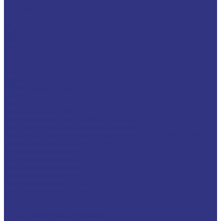
LAGERMEISTER
LUBRODAL
LUBSEC
METABLANC
MOLY-PAUL
ONTROPEEN
SOK
STABYL
STABYLAN
URETHYN
Разное
BREMER &amp; LEGUIL
GERALYN
RIVOLTA
Масла и смазки RIVOLTA
Очистители и антикоррозийные составы Rivolta
Пищевые смазочные материалы Cassida
Нагнетатель для пластичной смазки HD GREASE GUN CASSIDA
Масла для цепей CASSIDA CHAIN OIL
Гидравлические масла CASSIDA
Редукторные масла CASSIDA
Компрессорные масла CASSIDA
Масла-теплоносители CASSIDA
Пластичные смазки CASSIDA
Специальные жидкости CASSIDA
Антигель
Услуги
Подбор смазочных материалов