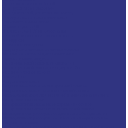
Для легковых автомобилей
Для грузовых автомобилей
Для двигателей, работающих на газу
Универсальные тракторные масла
Трансмиссионные масла
Жидкости для АКПП
Жидкости для ГУР и гидросистем
Автомоб. пластичные смазки и пасты
Антифризы
Сервисные продукты
Индустриальные смазочные материалы
Машинные масла общего назначения
Гидравлические жидкости
На минеральной основе, содержат Zn
На минеральной основе, не содержат Zn
На синтетической основе
Огнестойкие
Редукторные масла
Редукторные масла на минеральной основе
Редукторные масла на синтетической основе
Масла для направляющих, цепей и пневмоинструмента
Компрессорные масла
Компрессорные масла на минеральной основе
Компрессорные масла на синтетической основе
Масла для компрессоров холодильного оборудования
Масла для компрессоров хол. обор. на минерал. основе
Полусинтетические
Масла для компрессоров хол. обор. на синтетичной основе