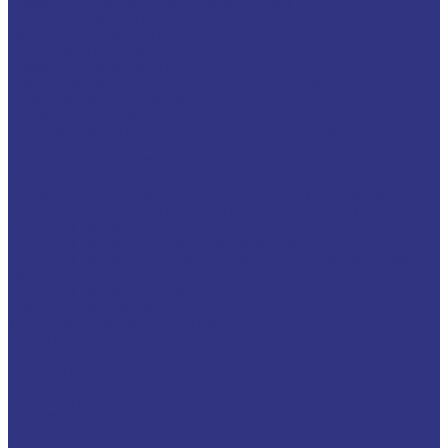
Смазочно-охлаждающие технологические составы (СОТС)
Водосмешиваемые СОЖ
Неводосмешиваемые СОЖ
Средства по уходу за СОЖ
Смазочные материалы для ОЗП
Стекольная промышленность и высокотемпературные продукты
Высокотемпературные масла для цепей
Масла теплоносители
Технологические жидкости для стекольной промышленности
ПЛАСТИЧНЫЕ СМАЗКИ
ТРАНСПОРТ И ВНЕДОРОЖНАЯ ТЕХНИКА
Антифризы
Жидкости для автоматических трансмиссий (ATF), вариаторов
(CVTF) и трансмиссий с двойным сцеплением (DCTF)
Моторные масла
Моторные масла для грузовых автомобилей
Моторные масла для двигателей, работающих на газообразном
топливе
Моторные масла для легковых автомобилей
Трансмиссионные масла
Универсальные тракторные масла
FUCHS LUBRITECH
CEDRACON
CEPLATTYN
CHEMPLEX
GEARMASTER
GLEIMO
HYKOGEEN