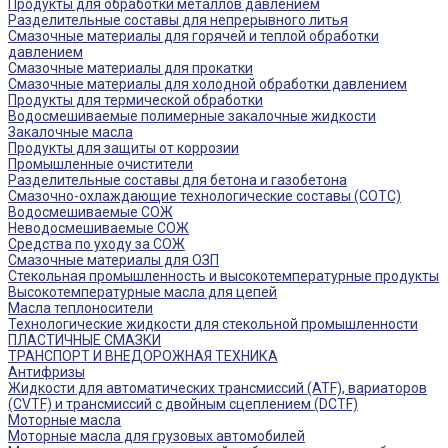
Продукты для обработки металлов давлением
Разделительные составы для непрерывного литья
Смазочные материалы для горячей и теплой обработки
давлением
Смазочные материалы для прокатки
Смазочные материалы для холодной обработки давлением
Продукты для термической обработки
Водосмешиваемые полимерные закалочные жидкости
Закалочные масла
Продукты для защиты от коррозии
Промышленные очистители
Разделительные составы для бетона и газобетона
Смазочно-охлаждающие технологические составы (СОТС)
Водосмешиваемые СОЖ
Неводосмешиваемые СОЖ
Средства по уходу за СОЖ
Смазочные материалы для ОЗП
Стекольная промышленность и высокотемпературные продукты
Высокотемпературные масла для цепей
Масла теплоносители
Технологические жидкости для стекольной промышленности
ПЛАСТИЧНЫЕ СМАЗКИ
ТРАНСПОРТ И ВНЕДОРОЖНАЯ ТЕХНИКА
Антифризы
Жидкости для автоматических трансмиссий (ATF), вариаторов
(CVTF) и трансмиссий с двойным сцеплением (DCTF)
Моторные масла
Моторные масла для грузовых автомобилей