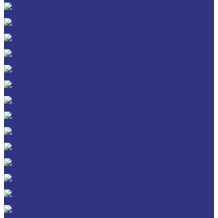
CHEMPLEX
GEARMASTER
GLEIMO
HYKOGEEN
LAGERMEISTER
LUBRODAL
LUBSEC
METABLANC
MOLY-PAUL
ONTROPEEN
SOK
STABYL
STABYLAN
URETHYN