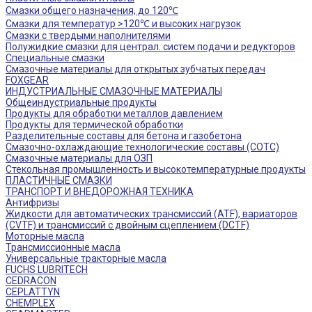
Смазки общего назначения, до 120℃
Смазки для температур >120℃ и высоких нагрузок
Смазки с твердыми наполнителями
Полужидкие смазки для централ. систем подачи и редукторов
Специальные смазки
Смазочные материалы для открытых зубчатых передач
FOXGEAR
ИНДУСТРИАЛЬНЫЕ СМАЗОЧНЫЕ МАТЕРИАЛЫ
Общеиндустриальные продукты
Продукты для обработки металлов давлением
Продукты для термической обработки
Разделительные составы для бетона и газобетона
Смазочно-охлаждающие технологические составы (СОТС)
Смазочные материалы для ОЗП
Стекольная промышленность и высокотемпературные продукты
ПЛАСТИЧНЫЕ СМАЗКИ
ТРАНСПОРТ И ВНЕДОРОЖНАЯ ТЕХНИКА
Антифризы
Жидкости для автоматических трансмиссий (ATF), вариаторов
(CVTF) и трансмиссий с двойным сцеплением (DCTF)
Моторные масла
Трансмиссионные масла
Универсальные тракторные масла
FUCHS LUBRITECH
CEDRACON
CEPLATTYN
CHEMPLEX