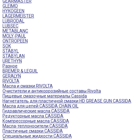
GEARMASTER
GLEIMO
HYKOGEEN
LAGERMEISTER
LUBRODAL
LUBSEC
METABLANC
MOLY-PAUL
ONTROPEEN
SOK
STABYL
STABYLAN
URETHYN
Разное
BREMER & LEGUIL
GERALYN
RIVOLTA
Масла и смазки RIVOLTA
Очистители и антикоррозийные составы Rivolta
Пищевые смазочные материалы Cassida
Нагнетатель для пластичной смазки HD GREASE GUN CASSIDA
Масла для цепей CASSIDA CHAIN OIL
Гидравлические масла CASSIDA
Редукторные масла CASSIDA
Компрессорные масла CASSIDA
Масла-теплоносители CASSIDA
Пластичные смазки CASSIDA
Специальные жидкости CASSIDA