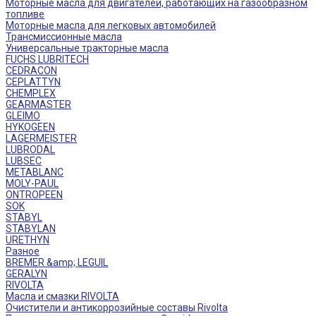
Моторные масла для двигателей, работающих на газообразном
топливе
Моторные масла для легковых автомобилей
Трансмиссионные масла
Универсальные тракторные масла
FUCHS LUBRITECH
CEDRACON
CEPLATTYN
CHEMPLEX
GEARMASTER
GLEIMO
HYKOGEEN
LAGERMEISTER
LUBRODAL
LUBSEC
METABLANC
MOLY-PAUL
ONTROPEEN
SOK
STABYL
STABYLAN
URETHYN
Разное
BREMER &amp; LEGUIL
GERALYN
RIVOLTA
Масла и смазки RIVOLTA
Очистители и антикоррозийные составы Rivolta