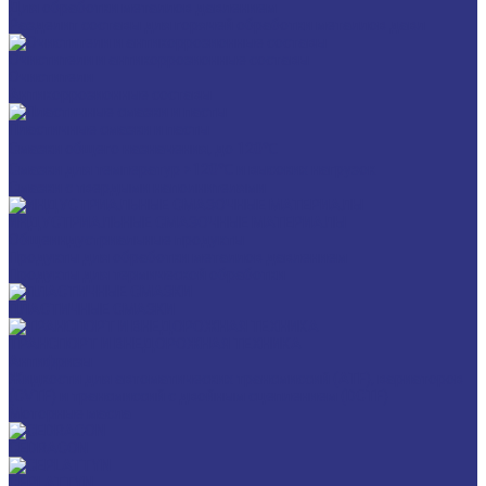
Для обработки металлов давлением
Разделит составы для горячей обработки металлов давл
Очистители и антикоррозионные составы
Очистители
Антикоррозионные составы
Пластичные смазки и пасты
Смазки общего назначения, до 120℃
Смазки для температур >120℃ и высоких нагрузок
Смазки с твердыми наполнителями
ИНДУСТРИАЛЬНЫЕ СМАЗОЧНЫЕ МАТЕРИАЛЫ
Общеиндустриальные продукты
Продукты для обработки металлов давлением
Продукты для термической обработки
ПЛАСТИЧНЫЕ СМАЗКИ
ТРАНСПОРТ И ВНЕДОРОЖНАЯ ТЕХНИКА
Антифризы
Жидкости для автоматических трансмиссий (ATF), вариаторов
(CVTF) и трансмиссий с двойным сцеплением (DCTF)
Моторные масла
CEDRACON
CEPLATTYN