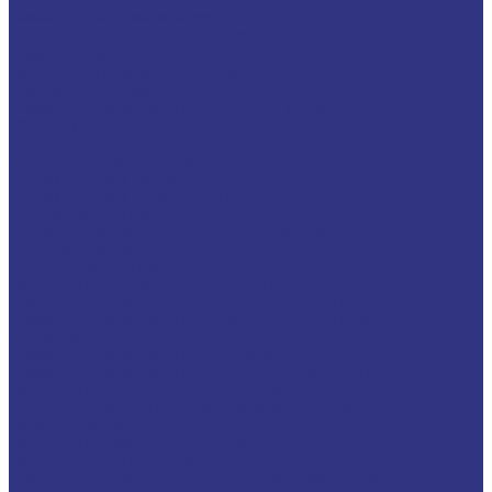
Смазки общего назначения, до 120℃
Смазки для температур &gt;120℃ и высоких нагрузок
Смазки с твердыми наполнителями
Полужидкие смазки для централ. систем подачи и редукторов
Специальные смазки
Смазочные материалы для открытых зубчатых передач
FOXGEAR
ИНДУСТРИАЛЬНЫЕ СМАЗОЧНЫЕ МАТЕРИАЛЫ
Общеиндустриальные продукты
Гидравлические масла
Гидравлические огнестойкие жидкости
Компрессорные масла
Масла для направляющих, пневмо, цепные
Редукторные масла
Циркуляционные масла
Продукты для обработки металлов давлением
Разделительные составы для непрерывного литья
Смазочные материалы для горячей и теплой обработки
давлением
Смазочные материалы для прокатки
Смазочные материалы для холодной обработки давлением
Продукты для термической обработки
Водосмешиваемые полимерные закалочные жидкости
Закалочные масла
Продукты для защиты от коррозии
Промышленные очистители
Разделительные составы для бетона и газобетона