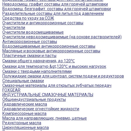
Неводосмеш. графит составы для горячей штамповки
Водосмеш. безграфит. составы для горячей штамповки
Разделительные составы для литья под давлением
Средства по уходу за СОЖ
Очистители и антикоррозионные составы
Очистители
Очистители водосмешиваемые
Очистители неводосмешиваемые (на основе растворителей)
Антикоррозионные составы
Водосмешиваемые антикоррозионные составы
Масляные и восковые антикоррозионные составы
Пластичные смазки и пасты
Смазки общего назначения, до 120℃
Смазки для температур &gt;120℃ и высоких нагрузок
Смазки с твердыми наполнителями
Полужидкие смазки для централ. систем подачи и редукторов
Специальные смазки
Смазочные материалы для открытых зубчатых передач
FOXGEAR
ИНДУСТРИАЛЬНЫЕ СМАЗОЧНЫЕ МАТЕРИАЛЫ
Общеиндустриальные продукты
Гидравлические масла
Гидравлические огнестойкие жидкости
Компрессорные масла
Масла для направляющих, пневмо, цепные
Редукторные масла
Циркуляционные масла