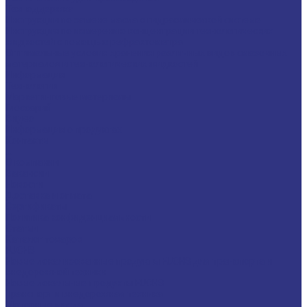
Техподдержка
Инструкции по замене масла в гидравлической системе
Инструкция по измерению концентрации технологических
жидкостей с помощью рефрактометра
Оптимальные условия хранения различных видов смазочных
материалов и технологических жидкостей
Информация
Технологии
Маркетинговые материалы
Глоссарий
Видео
Информация о продуктах
Контакты
...
О компании
Вакансии
Новости
Доставка и оплата
Сертификаты
Политика конфиденциальности
Статьи
Каталог товаров
FUCHS
Новые локализованные продукты FUCHS для транспорта и
внедорожной техники
Новые локальные продукты FUCHS
Транспорт и внедорожная техника
Моторные масла