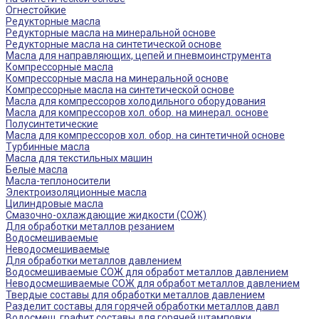
Огнестойкие
Редукторные масла
Редукторные масла на минеральной основе
Редукторные масла на синтетической основе
Масла для направляющих, цепей и пневмоинструмента
Компрессорные масла
Компрессорные масла на минеральной основе
Компрессорные масла на синтетической основе
Масла для компрессоров холодильного оборудования
Масла для компрессоров хол. обор. на минерал. основе
Полусинтетические
Масла для компрессоров хол. обор. на синтетичной основе
Турбинные масла
Масла для текстильных машин
Белые масла
Масла-теплоносители
Электроизоляционные масла
Цилиндровые масла
Смазочно-охлаждающие жидкости (СОЖ)
Для обработки металлов резанием
Водосмешиваемые
Неводосмешиваемые
Для обработки металлов давлением
Водосмешиваемые СОЖ для обработ металлов давлением
Неводосмешиваемые СОЖ для обработ металлов давлением
Твердые составы для обработки металлов давлением
Разделит составы для горячей обработки металлов давл
Водосмеш. графит составы для горячей штамповки