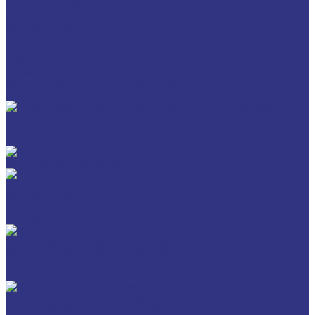
Политика конфиденциальности
Статьи
Каталог товаров
FUCHS
FOXGEAR
FUCHS LUBRITECH
BREMER & LEGUIL
Пищевые смазочные материалы Cassida
Антигель
Новые локализованные продукты FUCHS для транспорта и
внедорожной техники
Новые локальные продукты FUCHS
Транспорт и внедорожная техника
Моторные масла
Универсальные тракторные масла
Трансмиссионные масла
Индустриальные смазочные материалы
Машинные масла общего назначения
Гидравлические жидкости
Редукторные масла
Смазочно-охлаждающие жидкости (СОЖ)
Для обработки металлов резанием