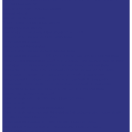
Турбинные масла
Масла для текстильных машин
Белые масла
Масла-теплоносители
Электроизоляционные масла
Цилиндровые масла
Смазочно-охлаждающие жидкости (СОЖ)
Для обработки металлов резанием
Водосмешиваемые
Неводосмешиваемые
Для обработки металлов давлением
Водосмешиваемые СОЖ для обработ металлов давлением
Неводосмешиваемые СОЖ для обработ металлов давлением
Твердые составы для обработки металлов давлением
Разделит составы для горячей обработки металлов давл
Водосмеш. графит составы для горячей штамповки
Неводосмеш. графит составы для горячей штамповки
Водосмеш. безграфит. составы для горячей штамповки
Разделительные составы для литья под давлением
Средства по уходу за СОЖ
Очистители и антикоррозионные составы
Очистители
Очистители водосмешиваемые
Очистители неводосмешиваемые (на основе растворителей)
Антикоррозионные составы
Водосмешиваемые антикоррозионные составы
Масляные и восковые антикоррозионные составы
Пластичные смазки и пасты