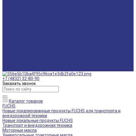
Мониторинг смазочных материалов
Технический аудит производства
Техподдержка
Инструкции по замене масла в гидравлической системе
Инструкция по измерению концентрации технологических
жидкостей с помощью рефрактометра
Оптимальные условия хранения различных видов смазочных
материалов и технологических жидкостей
Информация
Технологии
Маркетинговые материалы
Глоссарий
Видео
Информация о продуктах
Контакты
+7 (4832) 32-80-90
Заказать звонок
Каталог товаров
FUCHS
Новые локализованные продукты FUCHS для транспорта и
внедорожной техники
Новые локальные продукты FUCHS
Транспорт и внедорожная техника
Моторные масла
Универсальные тракторные масла