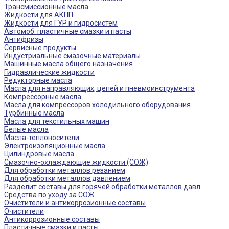
Трансмиссионные масла
Жидкости для АКПП
Жидкости для ГУР и гидросистем
Автомоб. пластичные смазки и пасты
Антифризы
Сервисные продукты
Индустриальные смазочные материалы
Машинные масла общего назначения
Гидравлические жидкости
Редукторные масла
Масла для направляющих, цепей и пневмоинструмента
Компрессорные масла
Масла для компрессоров холодильного оборудования
Турбинные масла
Масла для текстильных машин
Белые масла
Масла-теплоносители
Электроизоляционные масла
Цилиндровые масла
Смазочно-охлаждающие жидкости (СОЖ)
Для обработки металлов резанием
Для обработки металлов давлением
Разделит составы для горячей обработки металлов давл
Средства по уходу за СОЖ
Очистители и антикоррозионные составы
Очистители
Антикоррозионные составы
Пластичные смазки и пасты