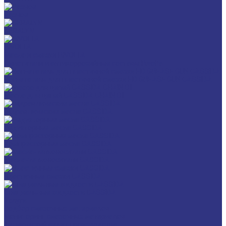
Разное
GERALYN
RIVOLTA
Масла и смазки RIVOLTA
Очистители и антикоррозийные составы Rivolta
Нагнетатель для пластичной смазки HD GREASE GUN CASSIDA
Масла для цепей CASSIDA CHAIN OIL
Гидравлические масла CASSIDA
Редукторные масла CASSIDA
Компрессорные масла CASSIDA
Масла-теплоносители CASSIDA
Пластичные смазки CASSIDA
Специальные жидкости CASSIDA
Услуги
Подбор смазочных материалов
Мониторинг смазочных материалов
Технический аудит производства