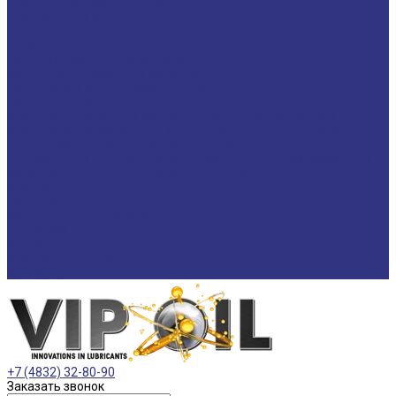
Пластичные смазки CASSIDA
Специальные жидкости CASSIDA
Антигель
Услуги
Подбор смазочных материалов
Мониторинг смазочных материалов
Технический аудит производства
Техподдержка
Инструкции по замене масла в гидравлической системе
Инструкция по измерению концентрации технологических
жидкостей с помощью рефрактометра
Оптимальные условия хранения различных видов смазочных
материалов и технологических жидкостей
Информация
Технологии
Маркетинговые материалы
Глоссарий
Видео
Информация о продуктах
Контакты
+7 (4832) 32-80-90
Заказать звонок