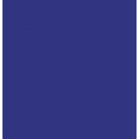
Компрессорные масла на синтетической основе
Масла для компрессоров холодильного оборудования
Масла для компрессоров хол. обор. на минерал. основе
Полусинтетические
Масла для компрессоров хол. обор. на синтетичной основе
Турбинные масла
Масла для текстильных машин
Белые масла
Масла-теплоносители
Электроизоляционные масла
Цилиндровые масла
Смазочно-охлаждающие жидкости (СОЖ)
Для обработки металлов резанием
Водосмешиваемые
Неводосмешиваемые
Для обработки металлов давлением
Водосмешиваемые СОЖ для обработ металлов давлением
Неводосмешиваемые СОЖ для обработ металлов давлением
Твердые составы для обработки металлов давлением
Разделит составы для горячей обработки металлов давл
Водосмеш. графит составы для горячей штамповки
Неводосмеш. графит составы для горячей штамповки
Водосмеш. безграфит. составы для горячей штамповки
Разделительные составы для литья под давлением
Средства по уходу за СОЖ
Очистители и антикоррозионные составы
Очистители
Очистители водосмешиваемые