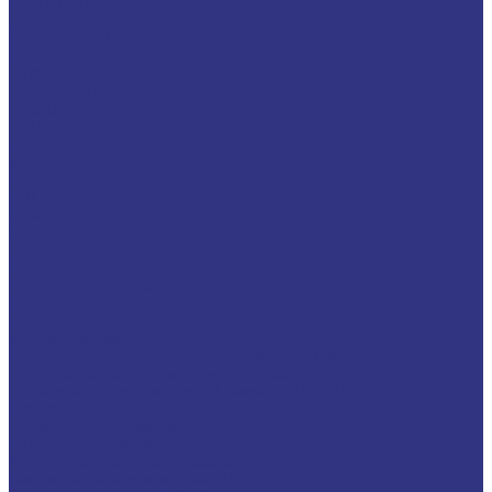
CEPLATTYN
CHEMPLEX
GEARMASTER
GLEIMO
HYKOGEEN
LAGERMEISTER
LUBRODAL
LUBSEC
METABLANC
MOLY-PAUL
ONTROPEEN
SOK
STABYL
STABYLAN
URETHYN
Разное
BREMER &amp; LEGUIL
GERALYN
RIVOLTA
Масла и смазки RIVOLTA
Очистители и антикоррозийные составы Rivolta
Пищевые смазочные материалы Cassida
Нагнетатель для пластичной смазки HD GREASE GUN CASSIDA
Масла для цепей CASSIDA CHAIN OIL
Гидравлические масла CASSIDA
Редукторные масла CASSIDA
Компрессорные масла CASSIDA
Масла-теплоносители CASSIDA