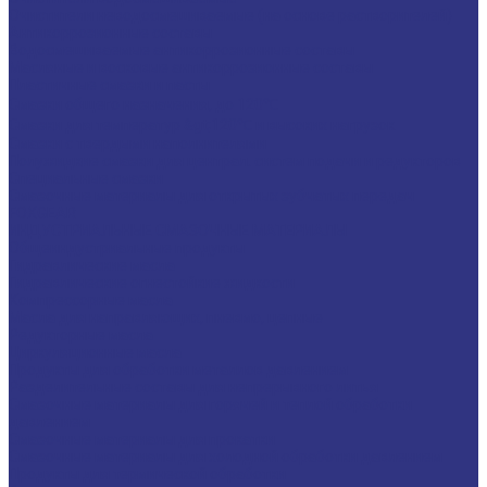
Очистители неводосмешиваемые (на основе растворителей)
Антикоррозионные составы
Водосмешиваемые антикоррозионные составы
Масляные и восковые антикоррозионные составы
Пластичные смазки и пасты
Смазки общего назначения, до 120℃
Смазки для температур &gt;120℃ и высоких нагрузок
Смазки с твердыми наполнителями
Полужидкие смазки для централ. систем подачи и редукторов
Специальные смазки
Смазочные материалы для открытых зубчатых передач
FOXGEAR
ИНДУСТРИАЛЬНЫЕ СМАЗОЧНЫЕ МАТЕРИАЛЫ
Общеиндустриальные продукты
Гидравлические масла
Гидравлические огнестойкие жидкости
Компрессорные масла
Масла для направляющих, пневмо, цепные
Редукторные масла
Циркуляционные масла
Продукты для обработки металлов давлением
Разделительные составы для непрерывного литья
Смазочные материалы для горячей и теплой обработки
давлением
Смазочные материалы для прокатки
Смазочные материалы для холодной обработки давлением
Продукты для термической обработки