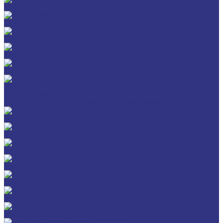
STABYL
STABYLAN
URETHYN
Разное
GERALYN
RIVOLTA
Масла и смазки RIVOLTA
Очистители и антикоррозийные составы Rivolta
Нагнетатель для пластичной смазки HD GREASE GUN CASSIDA
Масла для цепей CASSIDA CHAIN OIL
Гидравлические масла CASSIDA
Редукторные масла CASSIDA
Компрессорные масла CASSIDA
Масла-теплоносители CASSIDA
Пластичные смазки CASSIDA