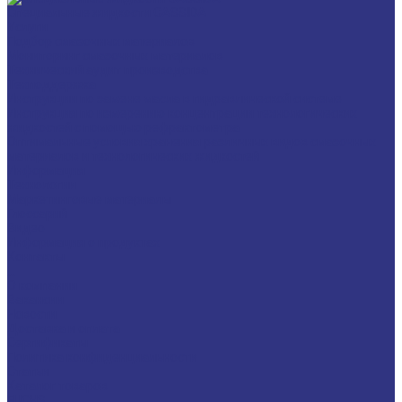
Специальные жидкости CASSIDA
Услуги
Подбор смазочных материалов
Мониторинг смазочных материалов
Технический аудит производства
Техподдержка
Инструкции по замене масла в гидравлической системе
Инструкция по измерению концентрации технологических
жидкостей с помощью рефрактометра
Оптимальные условия хранения различных видов смазочных
материалов и технологических жидкостей
Информация
Технологии
Маркетинговые материалы
Глоссарий
Видео
Информация о продуктах
Контакты
...
О компании
Вакансии
Новости
Доставка и оплата
Сертификаты
Политика конфиденциальности
Статьи
Каталог товаров
FUCHS