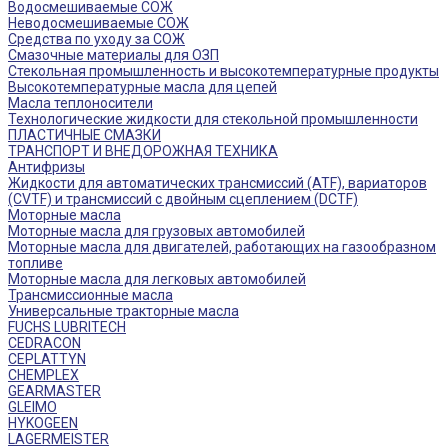
Водосмешиваемые СОЖ
Неводосмешиваемые СОЖ
Средства по уходу за СОЖ
Смазочные материалы для ОЗП
Стекольная промышленность и высокотемпературные продукты
Высокотемпературные масла для цепей
Масла теплоносители
Технологические жидкости для стекольной промышленности
ПЛАСТИЧНЫЕ СМАЗКИ
ТРАНСПОРТ И ВНЕДОРОЖНАЯ ТЕХНИКА
Антифризы
Жидкости для автоматических трансмиссий (ATF), вариаторов
(CVTF) и трансмиссий с двойным сцеплением (DCTF)
Моторные масла
Моторные масла для грузовых автомобилей
Моторные масла для двигателей, работающих на газообразном
топливе
Моторные масла для легковых автомобилей
Трансмиссионные масла
Универсальные тракторные масла
FUCHS LUBRITECH
CEDRACON
CEPLATTYN
CHEMPLEX
GEARMASTER
GLEIMO
HYKOGEEN
LAGERMEISTER