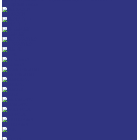
Моторные масла
CEDRACON
CEPLATTYN
CHEMPLEX
GEARMASTER
GLEIMO
HYKOGEEN
LAGERMEISTER
LUBRODAL
LUBSEC
METABLANC
MOLY-PAUL
ONTROPEEN
SOK