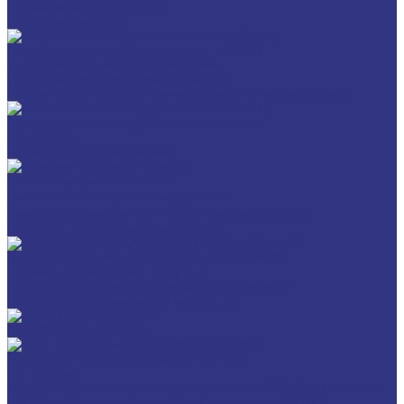
Гидравлические жидкости
Редукторные масла
Смазочно-охлаждающие жидкости (СОЖ)
Для обработки металлов резанием
Для обработки металлов давлением
Разделит составы для горячей обработки металлов давл
Очистители и антикоррозионные составы
Очистители
Антикоррозионные составы
Пластичные смазки и пасты
Смазки общего назначения, до 120℃
Смазки для температур >120℃ и высоких нагрузок
Смазки с твердыми наполнителями
ИНДУСТРИАЛЬНЫЕ СМАЗОЧНЫЕ МАТЕРИАЛЫ
Общеиндустриальные продукты
Продукты для обработки металлов давлением
Продукты для термической обработки
ПЛАСТИЧНЫЕ СМАЗКИ
ТРАНСПОРТ И ВНЕДОРОЖНАЯ ТЕХНИКА
Антифризы
Жидкости для автоматических трансмиссий (ATF), вариаторов
(CVTF) и трансмиссий с двойным сцеплением (DCTF)