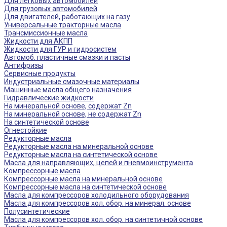
Для легковых автомобилей
Для грузовых автомобилей
Для двигателей, работающих на газу
Универсальные тракторные масла
Трансмиссионные масла
Жидкости для АКПП
Жидкости для ГУР и гидросистем
Автомоб. пластичные смазки и пасты
Антифризы
Сервисные продукты
Индустриальные смазочные материалы
Машинные масла общего назначения
Гидравлические жидкости
На минеральной основе, содержат Zn
На минеральной основе, не содержат Zn
На синтетической основе
Огнестойкие
Редукторные масла
Редукторные масла на минеральной основе
Редукторные масла на синтетической основе
Масла для направляющих, цепей и пневмоинструмента
Компрессорные масла
Компрессорные масла на минеральной основе
Компрессорные масла на синтетической основе
Масла для компрессоров холодильного оборудования
Масла для компрессоров хол. обор. на минерал. основе
Полусинтетические
Масла для компрессоров хол. обор. на синтетичной основе