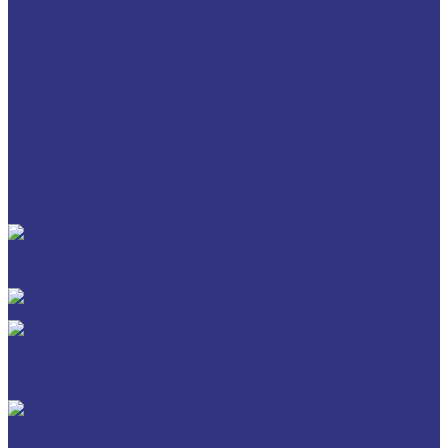
О компании
Вакансии
Новости
Доставка и оплата
Сертификаты
Политика конфиденциальности
Статьи
Каталог товаров
FUCHS
FOXGEAR
FUCHS LUBRITECH
BREMER & LEGUIL
Пищевые смазочные материалы Cassida
Антигель
Новые локализованные продукты FUCHS для транспорта и
внедорожной техники
Новые локальные продукты FUCHS
Транспорт и внедорожная техника
Моторные масла
Универсальные тракторные масла
Трансмиссионные масла
Индустриальные смазочные материалы
Машинные масла общего назначения