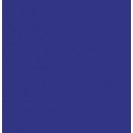
Водосмешиваемые полимерные закалочные жидкости
Закалочные масла
Продукты для защиты от коррозии
Промышленные очистители
Разделительные составы для бетона и газобетона
Смазочно-охлаждающие технологические составы (СОТС)
Водосмешиваемые СОЖ
Неводосмешиваемые СОЖ
Средства по уходу за СОЖ
Смазочные материалы для ОЗП
Стекольная промышленность и высокотемпературные продукты
Высокотемпературные масла для цепей
Масла теплоносители
Технологические жидкости для стекольной промышленности
ПЛАСТИЧНЫЕ СМАЗКИ
ТРАНСПОРТ И ВНЕДОРОЖНАЯ ТЕХНИКА
Антифризы
Жидкости для автоматических трансмиссий (ATF), вариаторов
(CVTF) и трансмиссий с двойным сцеплением (DCTF)
Моторные масла
Моторные масла для грузовых автомобилей
Моторные масла для двигателей, работающих на газообразном
топливе
Моторные масла для легковых автомобилей
Трансмиссионные масла
Универсальные тракторные масла
FUCHS LUBRITECH
CEDRACON