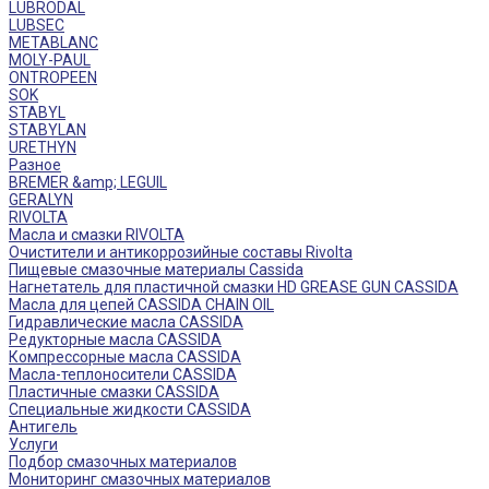
LUBRODAL
LUBSEC
METABLANC
MOLY-PAUL
ONTROPEEN
SOK
STABYL
STABYLAN
URETHYN
Разное
BREMER &amp; LEGUIL
GERALYN
RIVOLTA
Масла и смазки RIVOLTA
Очистители и антикоррозийные составы Rivolta
Пищевые смазочные материалы Cassida
Нагнетатель для пластичной смазки HD GREASE GUN CASSIDA
Масла для цепей CASSIDA CHAIN OIL
Гидравлические масла CASSIDA
Редукторные масла CASSIDA
Компрессорные масла CASSIDA
Масла-теплоносители CASSIDA
Пластичные смазки CASSIDA
Специальные жидкости CASSIDA
Антигель
Услуги
Подбор смазочных материалов
Мониторинг смазочных материалов