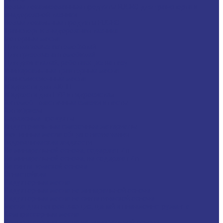
Новые локализованные продукты FUCHS для транспорта и
внедорожной техники
Новые локальные продукты FUCHS
Транспорт и внедорожная техника
Моторные масла
Для легковых автомобилей
Для грузовых автомобилей
Для двигателей, работающих на газу
Универсальные тракторные масла
Трансмиссионные масла
Жидкости для АКПП
Жидкости для ГУР и гидросистем
Автомоб. пластичные смазки и пасты
Антифризы
Сервисные продукты
Индустриальные смазочные материалы
Машинные масла общего назначения
Гидравлические жидкости
На минеральной основе, содержат Zn
На минеральной основе, не содержат Zn
На синтетической основе
Огнестойкие
Редукторные масла
Редукторные масла на минеральной основе
Редукторные масла на синтетической основе
Масла для направляющих, цепей и пневмоинструмента
Компрессорные масла
Компрессорные масла на минеральной основе