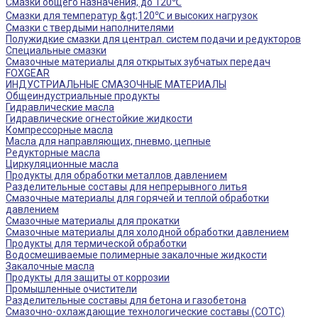
Смазки общего назначения, до 120℃
Смазки для температур &gt;120℃ и высоких нагрузок
Смазки с твердыми наполнителями
Полужидкие смазки для централ. систем подачи и редукторов
Специальные смазки
Смазочные материалы для открытых зубчатых передач
FOXGEAR
ИНДУСТРИАЛЬНЫЕ СМАЗОЧНЫЕ МАТЕРИАЛЫ
Общеиндустриальные продукты
Гидравлические масла
Гидравлические огнестойкие жидкости
Компрессорные масла
Масла для направляющих, пневмо, цепные
Редукторные масла
Циркуляционные масла
Продукты для обработки металлов давлением
Разделительные составы для непрерывного литья
Смазочные материалы для горячей и теплой обработки
давлением
Смазочные материалы для прокатки
Смазочные материалы для холодной обработки давлением
Продукты для термической обработки
Водосмешиваемые полимерные закалочные жидкости
Закалочные масла
Продукты для защиты от коррозии
Промышленные очистители
Разделительные составы для бетона и газобетона
Смазочно-охлаждающие технологические составы (СОТС)