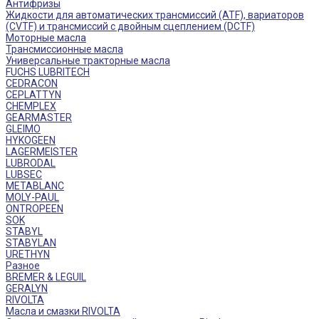
Антифризы
Жидкости для автоматических трансмиссий (ATF), вариаторов
(CVTF) и трансмиссий с двойным сцеплением (DCTF)
Моторные масла
Трансмиссионные масла
Универсальные тракторные масла
FUCHS LUBRITECH
CEDRACON
CEPLATTYN
CHEMPLEX
GEARMASTER
GLEIMO
HYKOGEEN
LAGERMEISTER
LUBRODAL
LUBSEC
METABLANC
MOLY-PAUL
ONTROPEEN
SOK
STABYL
STABYLAN
URETHYN
Разное
BREMER & LEGUIL
GERALYN
RIVOLTA
Масла и смазки RIVOLTA