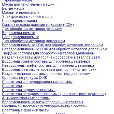
Турбинные масла
Масла для текстильных машин
Белые масла
Масла-теплоносители
Электроизоляционные масла
Цилиндровые масла
Смазочно-охлаждающие жидкости (СОЖ)
Для обработки металлов резанием
Водосмешиваемые
Неводосмешиваемые
Для обработки металлов давлением
Водосмешиваемые СОЖ для обработ металлов давлением
Неводосмешиваемые СОЖ для обработ металлов давлением
Твердые составы для обработки металлов давлением
Разделит составы для горячей обработки металлов давл
Водосмеш. графит составы для горячей штамповки
Неводосмеш. графит составы для горячей штамповки
Водосмеш. безграфит. составы для горячей штамповки
Разделительные составы для литья под давлением
Средства по уходу за СОЖ
Очистители и антикоррозионные составы
Очистители
Очистители водосмешиваемые
Очистители неводосмешиваемые (на основе растворителей)
Антикоррозионные составы
Водосмешиваемые антикоррозионные составы
Масляные и восковые антикоррозионные составы
Пластичные смазки и пасты