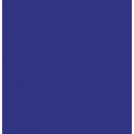
Водосмешиваемые антикоррозионные составы
Масляные и восковые антикоррозионные составы
Пластичные смазки и пасты
Смазки общего назначения, до 120℃
Смазки для температур &gt;120℃ и высоких нагрузок
Смазки с твердыми наполнителями
Полужидкие смазки для централ. систем подачи и редукторов
Специальные смазки
Смазочные материалы для открытых зубчатых передач
FOXGEAR
ИНДУСТРИАЛЬНЫЕ СМАЗОЧНЫЕ МАТЕРИАЛЫ
Общеиндустриальные продукты
Гидравлические масла
Гидравлические огнестойкие жидкости
Компрессорные масла
Масла для направляющих, пневмо, цепные
Редукторные масла
Циркуляционные масла
Продукты для обработки металлов давлением
Разделительные составы для непрерывного литья
Смазочные материалы для горячей и теплой обработки
давлением
Смазочные материалы для прокатки
Смазочные материалы для холодной обработки давлением
Продукты для термической обработки
Водосмешиваемые полимерные закалочные жидкости
Закалочные масла
Продукты для защиты от коррозии