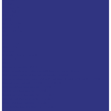
GLEIMO
HYKOGEEN
LAGERMEISTER
LUBRODAL
LUBSEC
METABLANC
MOLY-PAUL
ONTROPEEN
SOK
STABYL
STABYLAN
URETHYN
Разное
BREMER &amp; LEGUIL
GERALYN
RIVOLTA
Масла и смазки RIVOLTA
Очистители и антикоррозийные составы Rivolta
Пищевые смазочные материалы Cassida
Нагнетатель для пластичной смазки HD GREASE GUN CASSIDA
Масла для цепей CASSIDA CHAIN OIL
Гидравлические масла CASSIDA
Редукторные масла CASSIDA
Компрессорные масла CASSIDA
Масла-теплоносители CASSIDA
Пластичные смазки CASSIDA
Специальные жидкости CASSIDA
Антигель