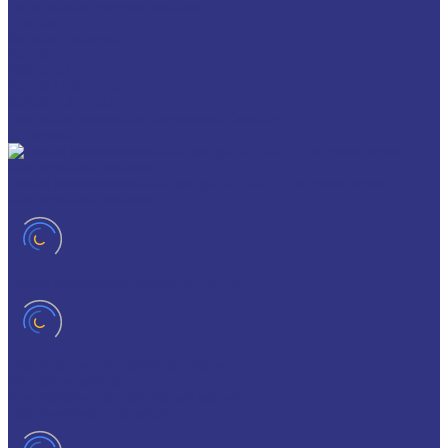
Политика конфиденциальности
Статьи
Каталог товаров
FUCHS
FOXGEAR
FUCHS LUBRITECH
BREMER & LEGUIL
Пищевые смазочные материалы Cassida
Антигель
Новые локализованные продукты FUCHS для транспорта и
внедорожной техники
Новые локальные продукты FUCHS
Транспорт и внедорожная техника
Моторные масла
Универсальные тракторные масла
Трансмиссионные масла