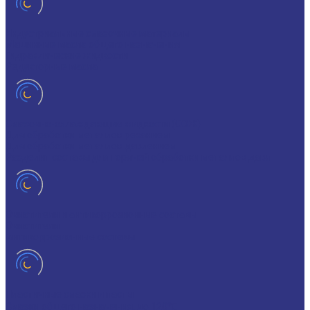
Индустриальные смазочные материалы
Машинные масла общего назначения
Гидравлические жидкости
Редукторные масла
Смазочно-охлаждающие жидкости (СОЖ)
Для обработки металлов резанием
Для обработки металлов давлением
Разделит составы для горячей обработки металлов давл
Очистители и антикоррозионные составы
Очистители
Антикоррозионные составы
Пластичные смазки и пасты
Смазки общего назначения, до 120℃