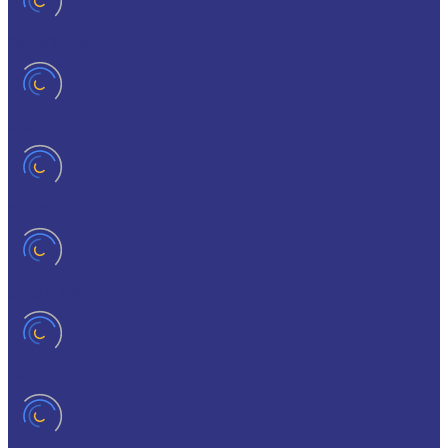
ONTROPEEN
SOK
STABYL
STABYLAN
URETHYN