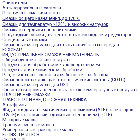
Очистители
Антикоррозионные составы
Пластичные смазки и пасты
Смазки общего назначения, до 120℃
Смазки для температур >120℃ и высоких нагрузок
Смазки с твердыми наполнителями
Полужидкие смазки для централ. систем подачи и редукторов
Специальные смазки
Смазочные материалы для открытых зубчатых передач
FOXGEAR
ИНДУСТРИАЛЬНЫЕ СМАЗОЧНЫЕ МАТЕРИАЛЫ
Общеиндустриальные продукты
Продукты для обработки металлов давлением
Продукты для термической обработки
Разделительные составы для бетона и газобетона
Смазочно-охлаждающие технологические составы (СОТС)
Смазочные материалы для ОЗП
Стекольная промышленность и высокотемпературные продукты
ПЛАСТИЧНЫЕ СМАЗКИ
ТРАНСПОРТ И ВНЕДОРОЖНАЯ ТЕХНИКА
Антифризы
Жидкости для автоматических трансмиссий (ATF), вариаторов
(CVTF) и трансмиссий с двойным сцеплением (DCTF)
Моторные масла
Трансмиссионные масла
Универсальные тракторные масла
FUCHS LUBRITECH
CEDRACON