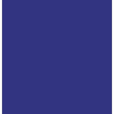
Новые локальные продукты FUCHS
Транспорт и внедорожная техника
Моторные масла
Для легковых автомобилей
Для грузовых автомобилей
Для двигателей, работающих на газу
Универсальные тракторные масла
Трансмиссионные масла
Жидкости для АКПП
Жидкости для ГУР и гидросистем
Автомоб. пластичные смазки и пасты
Антифризы
Сервисные продукты
Индустриальные смазочные материалы
Машинные масла общего назначения
Гидравлические жидкости
На минеральной основе, содержат Zn
На минеральной основе, не содержат Zn
На синтетической основе
Огнестойкие
Редукторные масла
Редукторные масла на минеральной основе
Редукторные масла на синтетической основе
Масла для направляющих, цепей и пневмоинструмента
Компрессорные масла
Компрессорные масла на минеральной основе
Компрессорные масла на синтетической основе
Масла для компрессоров холодильного оборудования