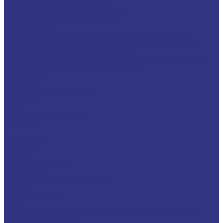
Подбор смазочных материалов
Мониторинг смазочных материалов
Технический аудит производства
Техподдержка
Инструкции по замене масла в гидравлической системе
Инструкция по измерению концентрации технологических
жидкостей с помощью рефрактометра
Оптимальные условия хранения различных видов смазочных
материалов и технологических жидкостей
Информация
Технологии
Маркетинговые материалы
Глоссарий
Видео
Информация о продуктах
Контакты
...
О компании
Вакансии
Новости
Доставка и оплата
Сертификаты
Политика конфиденциальности
Статьи
Каталог товаров
FUCHS
Новые локализованные продукты FUCHS для транспорта и
внедорожной техники