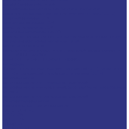
Промышленные очистители
Разделительные составы для бетона и газобетона
Смазочно-охлаждающие технологические составы (СОТС)
Водосмешиваемые СОЖ
Неводосмешиваемые СОЖ
Средства по уходу за СОЖ
Смазочные материалы для ОЗП
Стекольная промышленность и высокотемпературные продукты
Высокотемпературные масла для цепей
Масла теплоносители
Технологические жидкости для стекольной промышленности
ПЛАСТИЧНЫЕ СМАЗКИ
ТРАНСПОРТ И ВНЕДОРОЖНАЯ ТЕХНИКА
Антифризы
Жидкости для автоматических трансмиссий (ATF), вариаторов
(CVTF) и трансмиссий с двойным сцеплением (DCTF)
Моторные масла
Моторные масла для грузовых автомобилей
Моторные масла для двигателей, работающих на газообразном
топливе
Моторные масла для легковых автомобилей
Трансмиссионные масла
Универсальные тракторные масла
FUCHS LUBRITECH
CEDRACON
CEPLATTYN
CHEMPLEX
GEARMASTER