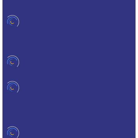
Смазки для температур >120℃ и высоких нагрузок
Смазки с твердыми наполнителями
ИНДУСТРИАЛЬНЫЕ СМАЗОЧНЫЕ МАТЕРИАЛЫ
Общеиндустриальные продукты
Продукты для обработки металлов давлением
Продукты для термической обработки
ПЛАСТИЧНЫЕ СМАЗКИ
ТРАНСПОРТ И ВНЕДОРОЖНАЯ ТЕХНИКА
Антифризы
Жидкости для автоматических трансмиссий (ATF), вариаторов
(CVTF) и трансмиссий с двойным сцеплением (DCTF)
Моторные масла