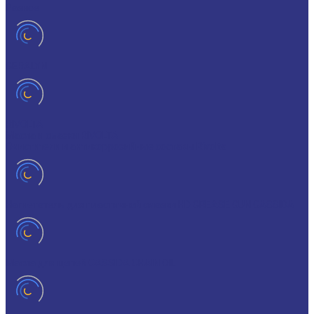
Разное
GERALYN
RIVOLTA
Масла и смазки RIVOLTA
Очистители и антикоррозийные составы Rivolta
Нагнетатель для пластичной смазки HD GREASE GUN CASSIDA
Масла для цепей CASSIDA CHAIN OIL