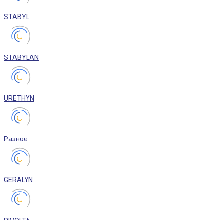
STABYL
STABYLAN
URETHYN
Разное
GERALYN