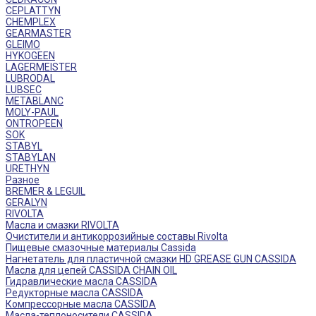
CEPLATTYN
CHEMPLEX
GEARMASTER
GLEIMO
HYKOGEEN
LAGERMEISTER
LUBRODAL
LUBSEC
METABLANC
MOLY-PAUL
ONTROPEEN
SOK
STABYL
STABYLAN
URETHYN
Разное
BREMER & LEGUIL
GERALYN
RIVOLTA
Масла и смазки RIVOLTA
Очистители и антикоррозийные составы Rivolta
Пищевые смазочные материалы Cassida
Нагнетатель для пластичной смазки HD GREASE GUN CASSIDA
Масла для цепей CASSIDA CHAIN OIL
Гидравлические масла CASSIDA
Редукторные масла CASSIDA
Компрессорные масла CASSIDA
Масла-теплоносители CASSIDA