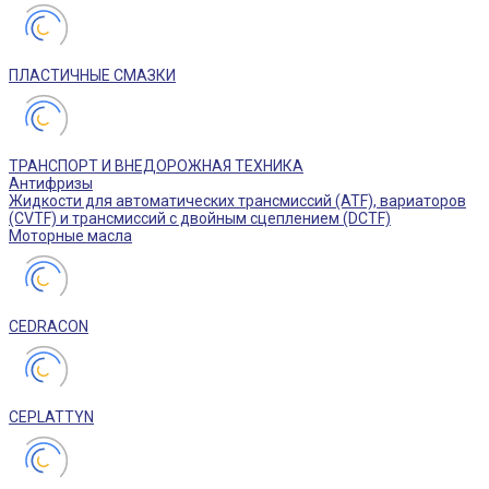
ПЛАСТИЧНЫЕ СМАЗКИ
ТРАНСПОРТ И ВНЕДОРОЖНАЯ ТЕХНИКА
Антифризы
Жидкости для автоматических трансмиссий (ATF), вариаторов
(CVTF) и трансмиссий с двойным сцеплением (DCTF)
Моторные масла
CEDRACON
CEPLATTYN