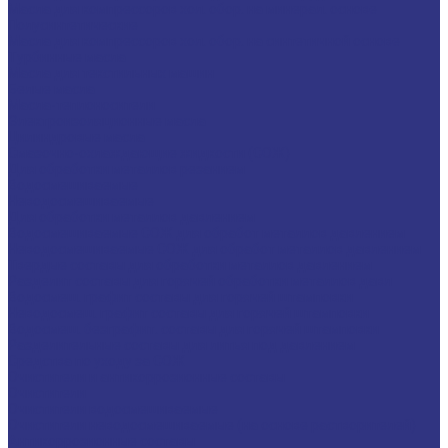
Масла для компрессоров хол. обор. на минерал. основе
Полусинтетические
Масла для компрессоров хол. обор. на синтетичной основе
Турбинные масла
Масла для текстильных машин
Белые масла
Масла-теплоносители
Электроизоляционные масла
Цилиндровые масла
Смазочно-охлаждающие жидкости (СОЖ)
Для обработки металлов резанием
Водосмешиваемые
Неводосмешиваемые
Для обработки металлов давлением
Водосмешиваемые СОЖ для обработ металлов давлением
Неводосмешиваемые СОЖ для обработ металлов давлением
Твердые составы для обработки металлов давлением
Разделит составы для горячей обработки металлов давл
Водосмеш. графит составы для горячей штамповки
Неводосмеш. графит составы для горячей штамповки
Водосмеш. безграфит. составы для горячей штамповки
Разделительные составы для литья под давлением
Средства по уходу за СОЖ
Очистители и антикоррозионные составы
Очистители
Очистители водосмешиваемые
Очистители неводосмешиваемые (на основе растворителей)
Антикоррозионные составы