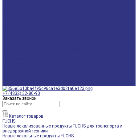
Услуги
Подбор смазочных материалов
Мониторинг смазочных материалов
Технический аудит производства
Техподдержка
Инструкции по замене масла в гидравлической системе
Инструкция по измерению концентрации технологических
жидкостей с помощью рефрактометра
Оптимальные условия хранения различных видов смазочных
материалов и технологических жидкостей
Информация
Технологии
Маркетинговые материалы
Глоссарий
Видео
Информация о продуктах
Контакты
+7 (4832) 32-80-90
Заказать звонок
Каталог товаров
FUCHS
Новые локализованные продукты FUCHS для транспорта и
внедорожной техники
Новые локальные продукты FUCHS