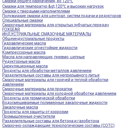
Смазки общего назначения, до 120℃
Смазки для температур &gt;120℃ и высоких нагрузок
Смазки с твердыми наполнителями
Полужидкие смазки для централ. систем подачи и редукторов
Специальные смазки
Смазочные материалы для открытых зубчатых передач
FOXGEAR
ИНДУСТРИАЛЬНЫЕ СМАЗОЧНЫЕ МАТЕРИАЛЫ
Общеиндустриальные продукты
Гидравлические масла
Гидравлические огнестойкие жидкости
Компрессорные масла
Масла для направляющих, пневмо, цепные
Редукторные масла
Циркуляционные масла
Продукты для обработки металлов давлением
Разделительные составы для непрерывного литья
Смазочные материалы для горячей и теплой обработки
давлением
Смазочные материалы для прокатки
Смазочные материалы для холодной обработки давлением
Продукты для термической обработки
Водосмешиваемые полимерные закалочные жидкости
Закалочные масла
Продукты для защиты от коррозии
Промышленные очистители
Разделительные составы для бетона и газобетона
Смазочно-охлаждающие технологические составы (СОТС)