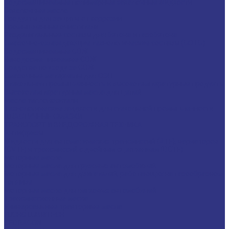
Водосмешиваемые полимерные закалочные жидкости
Закалочные масла
Продукты для защиты от коррозии
Промышленные очистители
Разделительные составы для бетона и газобетона
Смазочно-охлаждающие технологические составы (СОТС)
Водосмешиваемые СОЖ
Неводосмешиваемые СОЖ
Средства по уходу за СОЖ
Смазочные материалы для ОЗП
Стекольная промышленность и высокотемпературные продукты
Высокотемпературные масла для цепей
Масла теплоносители
Технологические жидкости для стекольной промышленности
ПЛАСТИЧНЫЕ СМАЗКИ
ТРАНСПОРТ И ВНЕДОРОЖНАЯ ТЕХНИКА
Антифризы
Жидкости для автоматических трансмиссий (ATF), вариаторов
(CVTF) и трансмиссий с двойным сцеплением (DCTF)
Моторные масла
Моторные масла для грузовых автомобилей
Моторные масла для двигателей, работающих на газообразном
топливе
Моторные масла для легковых автомобилей
Трансмиссионные масла
Универсальные тракторные масла
FUCHS LUBRITECH
CEDRACON