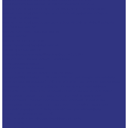
Компрессорные масла на синтетической основе
Масла для компрессоров холодильного оборудования
Масла для компрессоров хол. обор. на минерал. основе
Полусинтетические
Масла для компрессоров хол. обор. на синтетичной основе
Турбинные масла
Масла для текстильных машин
Белые масла
Масла-теплоносители
Электроизоляционные масла
Цилиндровые масла
Смазочно-охлаждающие жидкости (СОЖ)
Для обработки металлов резанием
Водосмешиваемые
Неводосмешиваемые
Для обработки металлов давлением
Водосмешиваемые СОЖ для обработ металлов давлением
Неводосмешиваемые СОЖ для обработ металлов давлением
Твердые составы для обработки металлов давлением
Разделит составы для горячей обработки металлов давл
Водосмеш. графит составы для горячей штамповки
Неводосмеш. графит составы для горячей штамповки
Водосмеш. безграфит. составы для горячей штамповки
Разделительные составы для литья под давлением
Средства по уходу за СОЖ
Очистители и антикоррозионные составы
Очистители
Очистители водосмешиваемые