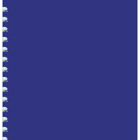
Моторные масла
CEDRACON
CEPLATTYN
CHEMPLEX
GEARMASTER
GLEIMO
HYKOGEEN
LAGERMEISTER
LUBRODAL
LUBSEC
METABLANC
MOLY-PAUL
ONTROPEEN
SOK