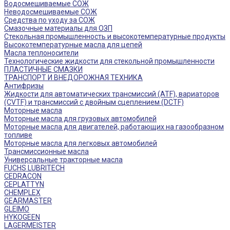
Водосмешиваемые СОЖ
Неводосмешиваемые СОЖ
Средства по уходу за СОЖ
Смазочные материалы для ОЗП
Стекольная промышленность и высокотемпературные продукты
Высокотемпературные масла для цепей
Масла теплоносители
Технологические жидкости для стекольной промышленности
ПЛАСТИЧНЫЕ СМАЗКИ
ТРАНСПОРТ И ВНЕДОРОЖНАЯ ТЕХНИКА
Антифризы
Жидкости для автоматических трансмиссий (ATF), вариаторов
(CVTF) и трансмиссий с двойным сцеплением (DCTF)
Моторные масла
Моторные масла для грузовых автомобилей
Моторные масла для двигателей, работающих на газообразном
топливе
Моторные масла для легковых автомобилей
Трансмиссионные масла
Универсальные тракторные масла
FUCHS LUBRITECH
CEDRACON
CEPLATTYN
CHEMPLEX
GEARMASTER
GLEIMO
HYKOGEEN
LAGERMEISTER