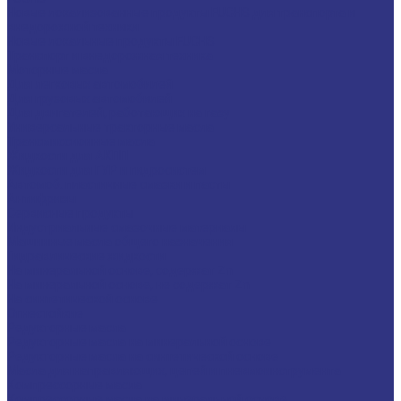
Новые локализованные продукты FUCHS для транспорта и
внедорожной техники
Новые локальные продукты FUCHS
Транспорт и внедорожная техника
Моторные масла
Для легковых автомобилей
Для грузовых автомобилей
Для двигателей, работающих на газу
Универсальные тракторные масла
Трансмиссионные масла
Жидкости для АКПП
Жидкости для ГУР и гидросистем
Автомоб. пластичные смазки и пасты
Антифризы
Сервисные продукты
Индустриальные смазочные материалы
Машинные масла общего назначения
Гидравлические жидкости
На минеральной основе, содержат Zn
На минеральной основе, не содержат Zn
На синтетической основе
Огнестойкие
Редукторные масла
Редукторные масла на минеральной основе
Редукторные масла на синтетической основе
Масла для направляющих, цепей и пневмоинструмента
Компрессорные масла
Компрессорные масла на минеральной основе