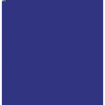
Специальные жидкости CASSIDA
Услуги
Подбор смазочных материалов
Мониторинг смазочных материалов
Технический аудит производства
Техподдержка
Инструкции по замене масла в гидравлической системе
Инструкция по измерению концентрации технологических
жидкостей с помощью рефрактометра
Оптимальные условия хранения различных видов смазочных
материалов и технологических жидкостей
Информация
Технологии
Маркетинговые материалы
Глоссарий
Видео
Информация о продуктах
Контакты
...
О компании
Вакансии
Новости
Доставка и оплата
Сертификаты
Политика конфиденциальности
Статьи
Каталог товаров
FUCHS