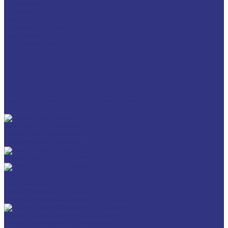
О компании
Вакансии
Новости
Доставка и оплата
Сертификаты
Политика конфиденциальности
Статьи
Каталог товаров
FUCHS
FOXGEAR
FUCHS LUBRITECH
BREMER & LEGUIL
Пищевые смазочные материалы Cassida
Антигель
Новые локализованные продукты FUCHS для транспорта и
внедорожной техники
Новые локальные продукты FUCHS
Транспорт и внедорожная техника
Моторные масла
Универсальные тракторные масла
Трансмиссионные масла
Индустриальные смазочные материалы
Машинные масла общего назначения