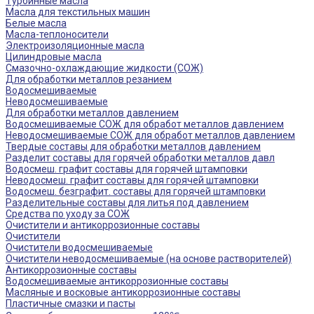
Турбинные масла
Масла для текстильных машин
Белые масла
Масла-теплоносители
Электроизоляционные масла
Цилиндровые масла
Смазочно-охлаждающие жидкости (СОЖ)
Для обработки металлов резанием
Водосмешиваемые
Неводосмешиваемые
Для обработки металлов давлением
Водосмешиваемые СОЖ для обработ металлов давлением
Неводосмешиваемые СОЖ для обработ металлов давлением
Твердые составы для обработки металлов давлением
Разделит составы для горячей обработки металлов давл
Водосмеш. графит составы для горячей штамповки
Неводосмеш. графит составы для горячей штамповки
Водосмеш. безграфит. составы для горячей штамповки
Разделительные составы для литья под давлением
Средства по уходу за СОЖ
Очистители и антикоррозионные составы
Очистители
Очистители водосмешиваемые
Очистители неводосмешиваемые (на основе растворителей)
Антикоррозионные составы
Водосмешиваемые антикоррозионные составы
Масляные и восковые антикоррозионные составы
Пластичные смазки и пасты