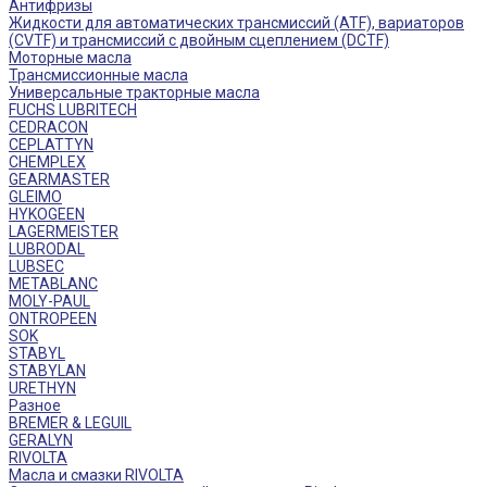
Антифризы
Жидкости для автоматических трансмиссий (ATF), вариаторов
(CVTF) и трансмиссий с двойным сцеплением (DCTF)
Моторные масла
Трансмиссионные масла
Универсальные тракторные масла
FUCHS LUBRITECH
CEDRACON
CEPLATTYN
CHEMPLEX
GEARMASTER
GLEIMO
HYKOGEEN
LAGERMEISTER
LUBRODAL
LUBSEC
METABLANC
MOLY-PAUL
ONTROPEEN
SOK
STABYL
STABYLAN
URETHYN
Разное
BREMER & LEGUIL
GERALYN
RIVOLTA
Масла и смазки RIVOLTA