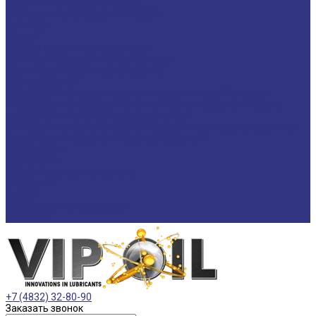
Пластичные смазки CASSIDA
Специальные жидкости CASSIDA
Антигель
Услуги
Подбор смазочных материалов
Мониторинг смазочных материалов
Технический аудит производства
Техподдержка
Инструкции по замене масла в гидравлической системе
Инструкция по измерению концентрации технологических
жидкостей с помощью рефрактометра
Оптимальные условия хранения различных видов смазочных
материалов и технологических жидкостей
Информация
Технологии
Маркетинговые материалы
Глоссарий
Видео
Информация о продуктах
Контакты
+7 (4832) 32-80-90
Заказать звонок