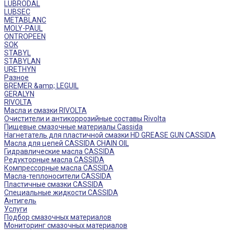
LUBRODAL
LUBSEC
METABLANC
MOLY-PAUL
ONTROPEEN
SOK
STABYL
STABYLAN
URETHYN
Разное
BREMER &amp; LEGUIL
GERALYN
RIVOLTA
Масла и смазки RIVOLTA
Очистители и антикоррозийные составы Rivolta
Пищевые смазочные материалы Cassida
Нагнетатель для пластичной смазки HD GREASE GUN CASSIDA
Масла для цепей CASSIDA CHAIN OIL
Гидравлические масла CASSIDA
Редукторные масла CASSIDA
Компрессорные масла CASSIDA
Масла-теплоносители CASSIDA
Пластичные смазки CASSIDA
Специальные жидкости CASSIDA
Антигель
Услуги
Подбор смазочных материалов
Мониторинг смазочных материалов