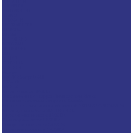
CEPLATTYN
CHEMPLEX
GEARMASTER
GLEIMO
HYKOGEEN
LAGERMEISTER
LUBRODAL
LUBSEC
METABLANC
MOLY-PAUL
ONTROPEEN
SOK
STABYL
STABYLAN
URETHYN
Разное
BREMER &amp; LEGUIL
GERALYN
RIVOLTA
Масла и смазки RIVOLTA
Очистители и антикоррозийные составы Rivolta
Пищевые смазочные материалы Cassida
Нагнетатель для пластичной смазки HD GREASE GUN CASSIDA
Масла для цепей CASSIDA CHAIN OIL
Гидравлические масла CASSIDA
Редукторные масла CASSIDA
Компрессорные масла CASSIDA
Масла-теплоносители CASSIDA