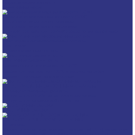
Гидравлические жидкости
Редукторные масла
Смазочно-охлаждающие жидкости (СОЖ)
Для обработки металлов резанием
Для обработки металлов давлением
Разделит составы для горячей обработки металлов давл
Очистители и антикоррозионные составы
Очистители
Антикоррозионные составы
Пластичные смазки и пасты
Смазки общего назначения, до 120℃
Смазки для температур >120℃ и высоких нагрузок
Смазки с твердыми наполнителями
ИНДУСТРИАЛЬНЫЕ СМАЗОЧНЫЕ МАТЕРИАЛЫ
Общеиндустриальные продукты
Продукты для обработки металлов давлением
Продукты для термической обработки
ПЛАСТИЧНЫЕ СМАЗКИ
ТРАНСПОРТ И ВНЕДОРОЖНАЯ ТЕХНИКА
Антифризы
Жидкости для автоматических трансмиссий (ATF), вариаторов
(CVTF) и трансмиссий с двойным сцеплением (DCTF)