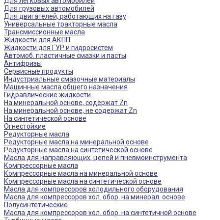
Для легковых автомобилей
Для грузовых автомобилей
Для двигателей, работающих на газу
Универсальные тракторные масла
Трансмиссионные масла
Жидкости для АКПП
Жидкости для ГУР и гидросистем
Автомоб. пластичные смазки и пасты
Антифризы
Сервисные продукты
Индустриальные смазочные материалы
Машинные масла общего назначения
Гидравлические жидкости
На минеральной основе, содержат Zn
На минеральной основе, не содержат Zn
На синтетической основе
Огнестойкие
Редукторные масла
Редукторные масла на минеральной основе
Редукторные масла на синтетической основе
Масла для направляющих, цепей и пневмоинструмента
Компрессорные масла
Компрессорные масла на минеральной основе
Компрессорные масла на синтетической основе
Масла для компрессоров холодильного оборудования
Масла для компрессоров хол. обор. на минерал. основе
Полусинтетические
Масла для компрессоров хол. обор. на синтетичной основе