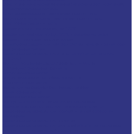
Очистители неводосмешиваемые (на основе растворителей)
Антикоррозионные составы
Водосмешиваемые антикоррозионные составы
Масляные и восковые антикоррозионные составы
Пластичные смазки и пасты
Смазки общего назначения, до 120℃
Смазки для температур &gt;120℃ и высоких нагрузок
Смазки с твердыми наполнителями
Полужидкие смазки для централ. систем подачи и редукторов
Специальные смазки
Смазочные материалы для открытых зубчатых передач
FOXGEAR
ИНДУСТРИАЛЬНЫЕ СМАЗОЧНЫЕ МАТЕРИАЛЫ
Общеиндустриальные продукты
Гидравлические масла
Гидравлические огнестойкие жидкости
Компрессорные масла
Масла для направляющих, пневмо, цепные
Редукторные масла
Циркуляционные масла
Продукты для обработки металлов давлением
Разделительные составы для непрерывного литья
Смазочные материалы для горячей и теплой обработки
давлением
Смазочные материалы для прокатки
Смазочные материалы для холодной обработки давлением
Продукты для термической обработки