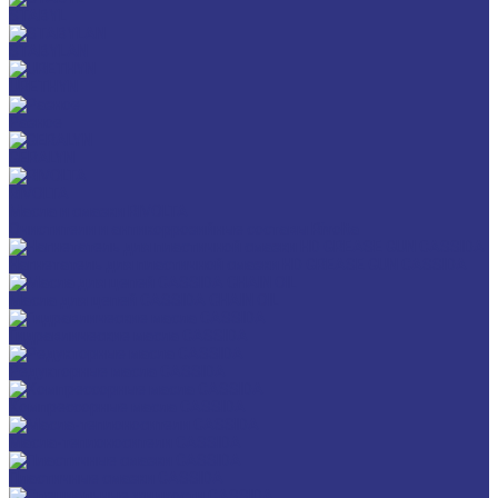
STABYL
STABYLAN
URETHYN
Разное
GERALYN
RIVOLTA
Масла и смазки RIVOLTA
Очистители и антикоррозийные составы Rivolta
Нагнетатель для пластичной смазки HD GREASE GUN CASSIDA
Масла для цепей CASSIDA CHAIN OIL
Гидравлические масла CASSIDA
Редукторные масла CASSIDA
Компрессорные масла CASSIDA
Масла-теплоносители CASSIDA
Пластичные смазки CASSIDA