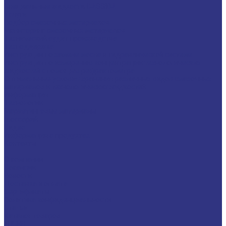
Специальные жидкости CASSIDA
Услуги
Подбор смазочных материалов
Мониторинг смазочных материалов
Технический аудит производства
Техподдержка
Инструкции по замене масла в гидравлической системе
Инструкция по измерению концентрации технологических
жидкостей с помощью рефрактометра
Оптимальные условия хранения различных видов смазочных
материалов и технологических жидкостей
Информация
Технологии
Маркетинговые материалы
Глоссарий
Видео
Информация о продуктах
Контакты
...
О компании
Вакансии
Новости
Доставка и оплата
Сертификаты
Политика конфиденциальности
Статьи
Каталог товаров
FUCHS