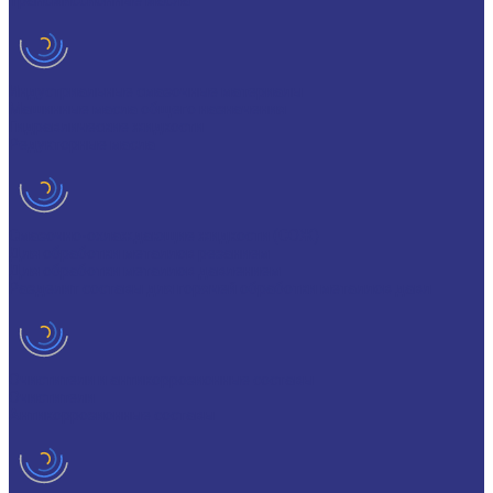
Трансмиссионные масла
Индустриальные смазочные материалы
Машинные масла общего назначения
Гидравлические жидкости
Редукторные масла
Смазочно-охлаждающие жидкости (СОЖ)
Для обработки металлов резанием
Для обработки металлов давлением
Разделит составы для горячей обработки металлов давл
Очистители и антикоррозионные составы
Очистители
Антикоррозионные составы