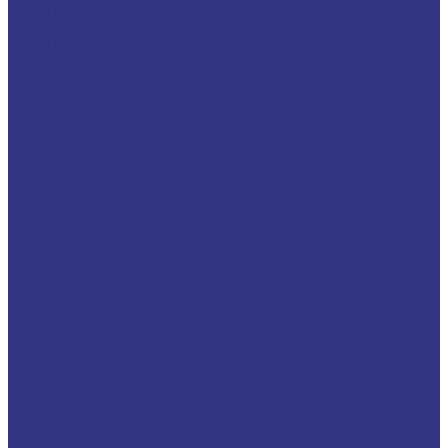
Новые локализованные продукты FUCHS для транспорта и
внедорожной техники
Новые локальные продукты FUCHS
Транспорт и внедорожная техника
Моторные масла
Для легковых автомобилей
Для грузовых автомобилей
Для двигателей, работающих на газу
Универсальные тракторные масла
Трансмиссионные масла
Жидкости для АКПП
Жидкости для ГУР и гидросистем
Автомоб. пластичные смазки и пасты
Антифризы
Сервисные продукты
Индустриальные смазочные материалы
Машинные масла общего назначения
Гидравлические жидкости
На минеральной основе, содержат Zn
На минеральной основе, не содержат Zn
На синтетической основе
Огнестойкие
Редукторные масла
Редукторные масла на минеральной основе
Редукторные масла на синтетической основе
Масла для направляющих, цепей и пневмоинструмента
Компрессорные масла
Компрессорные масла на минеральной основе