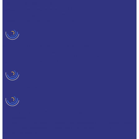
Пластичные смазки и пасты
Смазки общего назначения, до 120℃
Смазки для температур >120℃ и высоких нагрузок
Смазки с твердыми наполнителями
ИНДУСТРИАЛЬНЫЕ СМАЗОЧНЫЕ МАТЕРИАЛЫ
Общеиндустриальные продукты
Продукты для обработки металлов давлением
Продукты для термической обработки
ПЛАСТИЧНЫЕ СМАЗКИ
ТРАНСПОРТ И ВНЕДОРОЖНАЯ ТЕХНИКА
Антифризы
Жидкости для автоматических трансмиссий (ATF), вариаторов
(CVTF) и трансмиссий с двойным сцеплением (DCTF)
Моторные масла