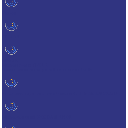
Разное
GERALYN
RIVOLTA
Масла и смазки RIVOLTA
Очистители и антикоррозийные составы Rivolta
Нагнетатель для пластичной смазки HD GREASE GUN CASSIDA
Масла для цепей CASSIDA CHAIN OIL