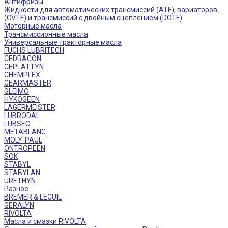
Антифризы
Жидкости для автоматических трансмиссий (ATF), вариаторов
(CVTF) и трансмиссий с двойным сцеплением (DCTF)
Моторные масла
Трансмиссионные масла
Универсальные тракторные масла
FUCHS LUBRITECH
CEDRACON
CEPLATTYN
CHEMPLEX
GEARMASTER
GLEIMO
HYKOGEEN
LAGERMEISTER
LUBRODAL
LUBSEC
METABLANC
MOLY-PAUL
ONTROPEEN
SOK
STABYL
STABYLAN
URETHYN
Разное
BREMER & LEGUIL
GERALYN
RIVOLTA
Масла и смазки RIVOLTA