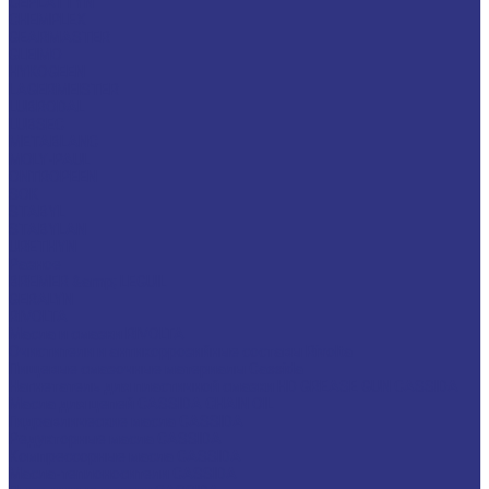
CEPLATTYN
CHEMPLEX
GEARMASTER
GLEIMO
HYKOGEEN
LAGERMEISTER
LUBRODAL
LUBSEC
METABLANC
MOLY-PAUL
ONTROPEEN
SOK
STABYL
STABYLAN
URETHYN
Разное
BREMER &amp; LEGUIL
GERALYN
RIVOLTA
Масла и смазки RIVOLTA
Очистители и антикоррозийные составы Rivolta
Пищевые смазочные материалы Cassida
Нагнетатель для пластичной смазки HD GREASE GUN CASSIDA
Масла для цепей CASSIDA CHAIN OIL
Гидравлические масла CASSIDA
Редукторные масла CASSIDA
Компрессорные масла CASSIDA
Масла-теплоносители CASSIDA