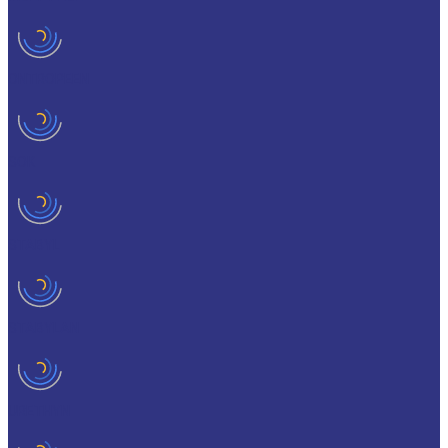
ONTROPEEN
SOK
STABYL
STABYLAN
URETHYN