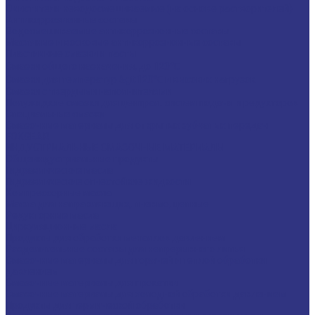
Очистители неводосмешиваемые (на основе растворителей)
Антикоррозионные составы
Водосмешиваемые антикоррозионные составы
Масляные и восковые антикоррозионные составы
Пластичные смазки и пасты
Смазки общего назначения, до 120℃
Смазки для температур &gt;120℃ и высоких нагрузок
Смазки с твердыми наполнителями
Полужидкие смазки для централ. систем подачи и редукторов
Специальные смазки
Смазочные материалы для открытых зубчатых передач
FOXGEAR
ИНДУСТРИАЛЬНЫЕ СМАЗОЧНЫЕ МАТЕРИАЛЫ
Общеиндустриальные продукты
Гидравлические масла
Гидравлические огнестойкие жидкости
Компрессорные масла
Масла для направляющих, пневмо, цепные
Редукторные масла
Циркуляционные масла
Продукты для обработки металлов давлением
Разделительные составы для непрерывного литья
Смазочные материалы для горячей и теплой обработки
давлением
Смазочные материалы для прокатки
Смазочные материалы для холодной обработки давлением
Продукты для термической обработки