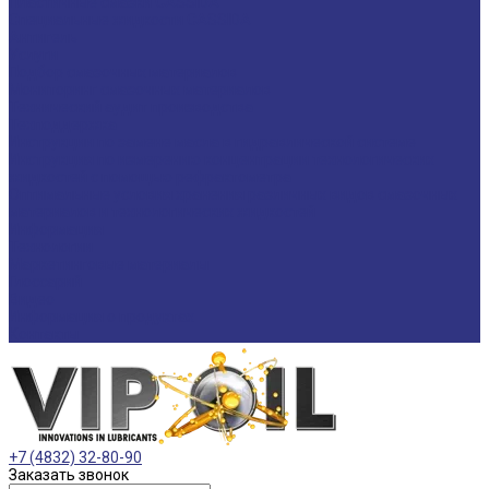
Пластичные смазки CASSIDA
Специальные жидкости CASSIDA
Антигель
Услуги
Подбор смазочных материалов
Мониторинг смазочных материалов
Технический аудит производства
Техподдержка
Инструкции по замене масла в гидравлической системе
Инструкция по измерению концентрации технологических
жидкостей с помощью рефрактометра
Оптимальные условия хранения различных видов смазочных
материалов и технологических жидкостей
Информация
Технологии
Маркетинговые материалы
Глоссарий
Видео
Информация о продуктах
Контакты
+7 (4832) 32-80-90
Заказать звонок