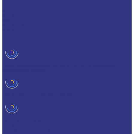
Политика конфиденциальности
Статьи
Каталог товаров
FUCHS
FOXGEAR
FUCHS LUBRITECH
BREMER & LEGUIL
Пищевые смазочные материалы Cassida
Антигель
Новые локализованные продукты FUCHS для транспорта и
внедорожной техники
Новые локальные продукты FUCHS
Транспорт и внедорожная техника
Моторные масла
Универсальные тракторные масла