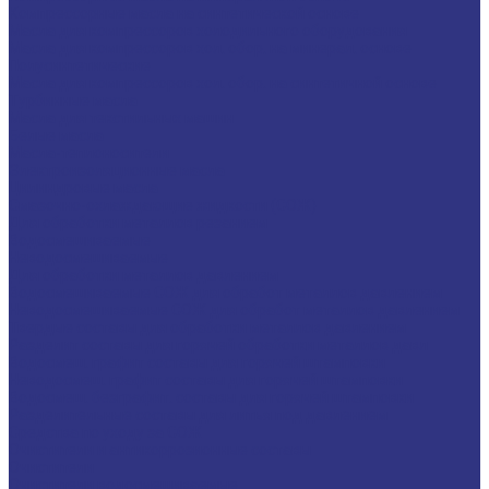
Компрессорные масла на синтетической основе
Масла для компрессоров холодильного оборудования
Масла для компрессоров хол. обор. на минерал. основе
Полусинтетические
Масла для компрессоров хол. обор. на синтетичной основе
Турбинные масла
Масла для текстильных машин
Белые масла
Масла-теплоносители
Электроизоляционные масла
Цилиндровые масла
Смазочно-охлаждающие жидкости (СОЖ)
Для обработки металлов резанием
Водосмешиваемые
Неводосмешиваемые
Для обработки металлов давлением
Водосмешиваемые СОЖ для обработ металлов давлением
Неводосмешиваемые СОЖ для обработ металлов давлением
Твердые составы для обработки металлов давлением
Разделит составы для горячей обработки металлов давл
Водосмеш. графит составы для горячей штамповки
Неводосмеш. графит составы для горячей штамповки
Водосмеш. безграфит. составы для горячей штамповки
Разделительные составы для литья под давлением
Средства по уходу за СОЖ
Очистители и антикоррозионные составы
Очистители
Очистители водосмешиваемые