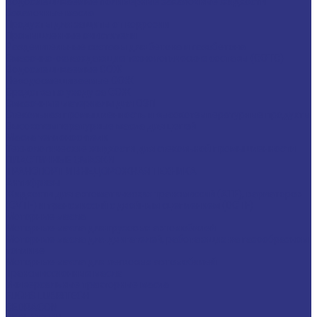
Водосмешиваемые полимерные закалочные жидкости
Закалочные масла
Продукты для защиты от коррозии
Промышленные очистители
Разделительные составы для бетона и газобетона
Смазочно-охлаждающие технологические составы (СОТС)
Водосмешиваемые СОЖ
Неводосмешиваемые СОЖ
Средства по уходу за СОЖ
Смазочные материалы для ОЗП
Стекольная промышленность и высокотемпературные продукты
Высокотемпературные масла для цепей
Масла теплоносители
Технологические жидкости для стекольной промышленности
ПЛАСТИЧНЫЕ СМАЗКИ
ТРАНСПОРТ И ВНЕДОРОЖНАЯ ТЕХНИКА
Антифризы
Жидкости для автоматических трансмиссий (ATF), вариаторов
(CVTF) и трансмиссий с двойным сцеплением (DCTF)
Моторные масла
Моторные масла для грузовых автомобилей
Моторные масла для двигателей, работающих на газообразном
топливе
Моторные масла для легковых автомобилей
Трансмиссионные масла
Универсальные тракторные масла
FUCHS LUBRITECH
CEDRACON