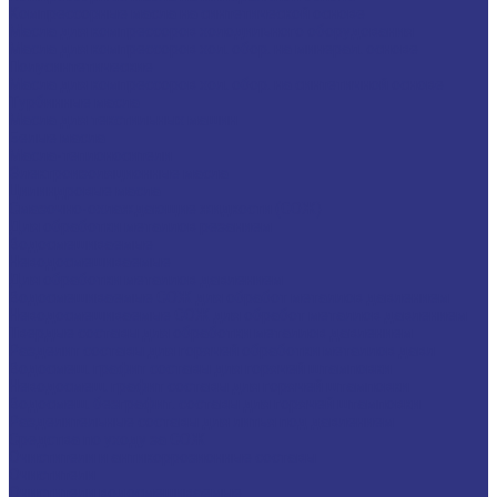
Компрессорные масла на синтетической основе
Масла для компрессоров холодильного оборудования
Масла для компрессоров хол. обор. на минерал. основе
Полусинтетические
Масла для компрессоров хол. обор. на синтетичной основе
Турбинные масла
Масла для текстильных машин
Белые масла
Масла-теплоносители
Электроизоляционные масла
Цилиндровые масла
Смазочно-охлаждающие жидкости (СОЖ)
Для обработки металлов резанием
Водосмешиваемые
Неводосмешиваемые
Для обработки металлов давлением
Водосмешиваемые СОЖ для обработ металлов давлением
Неводосмешиваемые СОЖ для обработ металлов давлением
Твердые составы для обработки металлов давлением
Разделит составы для горячей обработки металлов давл
Водосмеш. графит составы для горячей штамповки
Неводосмеш. графит составы для горячей штамповки
Водосмеш. безграфит. составы для горячей штамповки
Разделительные составы для литья под давлением
Средства по уходу за СОЖ
Очистители и антикоррозионные составы
Очистители
Очистители водосмешиваемые