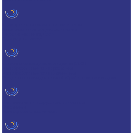
Трансмиссионные масла
Индустриальные смазочные материалы
Машинные масла общего назначения
Гидравлические жидкости
Редукторные масла
Смазочно-охлаждающие жидкости (СОЖ)
Для обработки металлов резанием
Для обработки металлов давлением
Разделит составы для горячей обработки металлов давл
Очистители и антикоррозионные составы
Очистители
Антикоррозионные составы