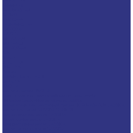
CEPLATTYN
CHEMPLEX
GEARMASTER
GLEIMO
HYKOGEEN
LAGERMEISTER
LUBRODAL
LUBSEC
METABLANC
MOLY-PAUL
ONTROPEEN
SOK
STABYL
STABYLAN
URETHYN
Разное
BREMER &amp; LEGUIL
GERALYN
RIVOLTA
Масла и смазки RIVOLTA
Очистители и антикоррозийные составы Rivolta
Пищевые смазочные материалы Cassida
Нагнетатель для пластичной смазки HD GREASE GUN CASSIDA
Масла для цепей CASSIDA CHAIN OIL
Гидравлические масла CASSIDA
Редукторные масла CASSIDA
Компрессорные масла CASSIDA
Масла-теплоносители CASSIDA