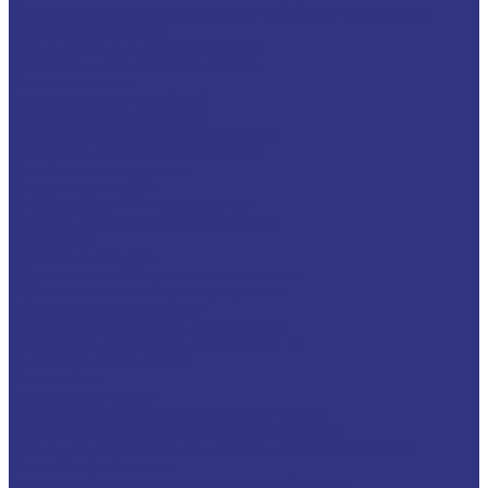
Новые локализованные продукты FUCHS для транспорта и
внедорожной техники
Новые локальные продукты FUCHS
Транспорт и внедорожная техника
Моторные масла
Для легковых автомобилей
Для грузовых автомобилей
Для двигателей, работающих на газу
Универсальные тракторные масла
Трансмиссионные масла
Жидкости для АКПП
Жидкости для ГУР и гидросистем
Автомоб. пластичные смазки и пасты
Антифризы
Сервисные продукты
Индустриальные смазочные материалы
Машинные масла общего назначения
Гидравлические жидкости
На минеральной основе, содержат Zn
На минеральной основе, не содержат Zn
На синтетической основе
Огнестойкие
Редукторные масла
Редукторные масла на минеральной основе
Редукторные масла на синтетической основе
Масла для направляющих, цепей и пневмоинструмента
Компрессорные масла
Компрессорные масла на минеральной основе