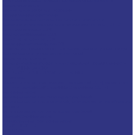
Водосмешиваемые полимерные закалочные жидкости
Закалочные масла
Продукты для защиты от коррозии
Промышленные очистители
Разделительные составы для бетона и газобетона
Смазочно-охлаждающие технологические составы (СОТС)
Водосмешиваемые СОЖ
Неводосмешиваемые СОЖ
Средства по уходу за СОЖ
Смазочные материалы для ОЗП
Стекольная промышленность и высокотемпературные продукты
Высокотемпературные масла для цепей
Масла теплоносители
Технологические жидкости для стекольной промышленности
ПЛАСТИЧНЫЕ СМАЗКИ
ТРАНСПОРТ И ВНЕДОРОЖНАЯ ТЕХНИКА
Антифризы
Жидкости для автоматических трансмиссий (ATF), вариаторов
(CVTF) и трансмиссий с двойным сцеплением (DCTF)
Моторные масла
Моторные масла для грузовых автомобилей
Моторные масла для двигателей, работающих на газообразном
топливе
Моторные масла для легковых автомобилей
Трансмиссионные масла
Универсальные тракторные масла
FUCHS LUBRITECH
CEDRACON