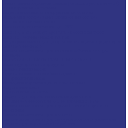
Очистители неводосмешиваемые (на основе растворителей)
Антикоррозионные составы
Водосмешиваемые антикоррозионные составы
Масляные и восковые антикоррозионные составы
Пластичные смазки и пасты
Смазки общего назначения, до 120℃
Смазки для температур &gt;120℃ и высоких нагрузок
Смазки с твердыми наполнителями
Полужидкие смазки для централ. систем подачи и редукторов
Специальные смазки
Смазочные материалы для открытых зубчатых передач
FOXGEAR
ИНДУСТРИАЛЬНЫЕ СМАЗОЧНЫЕ МАТЕРИАЛЫ
Общеиндустриальные продукты
Гидравлические масла
Гидравлические огнестойкие жидкости
Компрессорные масла
Масла для направляющих, пневмо, цепные
Редукторные масла
Циркуляционные масла
Продукты для обработки металлов давлением
Разделительные составы для непрерывного литья
Смазочные материалы для горячей и теплой обработки
давлением
Смазочные материалы для прокатки
Смазочные материалы для холодной обработки давлением
Продукты для термической обработки