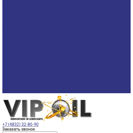
Пластичные смазки CASSIDA
Специальные жидкости CASSIDA
Антигель
Услуги
Подбор смазочных материалов
Мониторинг смазочных материалов
Технический аудит производства
Техподдержка
Инструкции по замене масла в гидравлической системе
Инструкция по измерению концентрации технологических
жидкостей с помощью рефрактометра
Оптимальные условия хранения различных видов смазочных
материалов и технологических жидкостей
Информация
Технологии
Маркетинговые материалы
Глоссарий
Видео
Информация о продуктах
Контакты
+7 (4832) 32-80-90
Заказать звонок