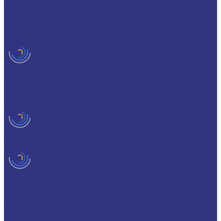
Пластичные смазки и пасты
Смазки общего назначения, до 120℃
Смазки для температур >120℃ и высоких нагрузок
Смазки с твердыми наполнителями
ИНДУСТРИАЛЬНЫЕ СМАЗОЧНЫЕ МАТЕРИАЛЫ
Общеиндустриальные продукты
Продукты для обработки металлов давлением
Продукты для термической обработки
ПЛАСТИЧНЫЕ СМАЗКИ
ТРАНСПОРТ И ВНЕДОРОЖНАЯ ТЕХНИКА
Антифризы
Жидкости для автоматических трансмиссий (ATF), вариаторов
(CVTF) и трансмиссий с двойным сцеплением (DCTF)
Моторные масла