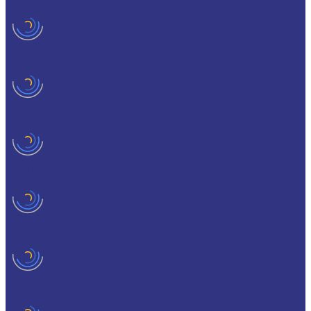
ONTROPEEN
SOK
STABYL
STABYLAN
URETHYN