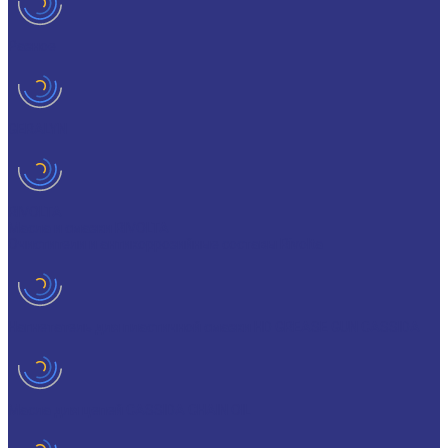
Разное
GERALYN
RIVOLTA
Масла и смазки RIVOLTA
Очистители и антикоррозийные составы Rivolta
Нагнетатель для пластичной смазки HD GREASE GUN CASSIDA
Масла для цепей CASSIDA CHAIN OIL