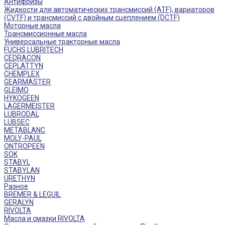
Антифризы
Жидкости для автоматических трансмиссий (ATF), вариаторов
(CVTF) и трансмиссий с двойным сцеплением (DCTF)
Моторные масла
Трансмиссионные масла
Универсальные тракторные масла
FUCHS LUBRITECH
CEDRACON
CEPLATTYN
CHEMPLEX
GEARMASTER
GLEIMO
HYKOGEEN
LAGERMEISTER
LUBRODAL
LUBSEC
METABLANC
MOLY-PAUL
ONTROPEEN
SOK
STABYL
STABYLAN
URETHYN
Разное
BREMER & LEGUIL
GERALYN
RIVOLTA
Масла и смазки RIVOLTA