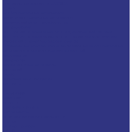
Специальные жидкости CASSIDA
Услуги
Подбор смазочных материалов
Мониторинг смазочных материалов
Технический аудит производства
Техподдержка
Инструкции по замене масла в гидравлической системе
Инструкция по измерению концентрации технологических
жидкостей с помощью рефрактометра
Оптимальные условия хранения различных видов смазочных
материалов и технологических жидкостей
Информация
Технологии
Маркетинговые материалы
Глоссарий
Видео
Информация о продуктах
Контакты
...
О компании
Вакансии
Новости
Доставка и оплата
Сертификаты
Политика конфиденциальности
Статьи
Каталог товаров
FUCHS