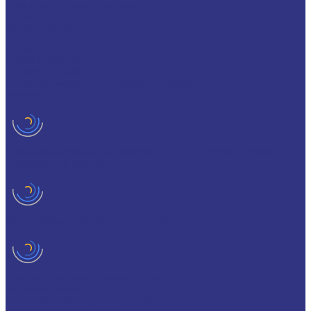
Политика конфиденциальности
Статьи
Каталог товаров
FUCHS
FOXGEAR
FUCHS LUBRITECH
BREMER & LEGUIL
Пищевые смазочные материалы Cassida
Антигель
Новые локализованные продукты FUCHS для транспорта и
внедорожной техники
Новые локальные продукты FUCHS
Транспорт и внедорожная техника
Моторные масла
Универсальные тракторные масла