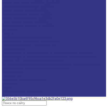
Масла для цепей CASSIDA CHAIN OIL
Гидравлические масла CASSIDA
Редукторные масла CASSIDA
Компрессорные масла CASSIDA
Масла-теплоносители CASSIDA
Пластичные смазки CASSIDA
Специальные жидкости CASSIDA
Антигель
Услуги
Подбор смазочных материалов
Мониторинг смазочных материалов
Технический аудит производства
Техподдержка
Инструкции по замене масла в гидравлической системе
Инструкция по измерению концентрации технологических
жидкостей с помощью рефрактометра
Оптимальные условия хранения различных видов смазочных
материалов и технологических жидкостей
Информация
Технологии
Маркетинговые материалы
Глоссарий
Видео
Информация о продуктах
Контакты