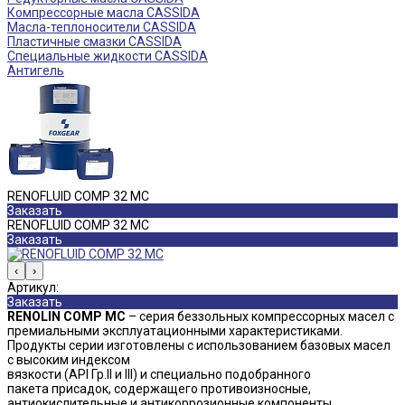
Компрессорные масла CASSIDA
Масла-теплоносители CASSIDA
Пластичные смазки CASSIDA
Специальные жидкости CASSIDA
Антигель
RENOFLUID COMP 32 MC
Заказать
RENOFLUID COMP 32 MC
Заказать
‹
›
Артикул:
Заказать
RENOLIN COMP MC
– серия беззольных компрессорных масел с
премиальными эксплуатационными характеристиками.
Продукты серии изготовлены с использованием базовых масел
с высоким индексом
вязкости (API Гр.II и III) и специально подобранного
пакета присадок, содержащего противоизносные,
антиокислительные и антикоррозионные компоненты.