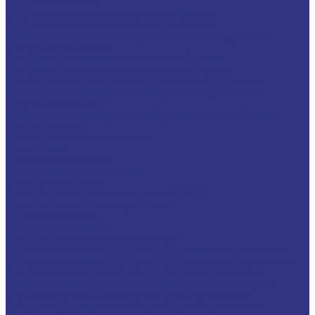
Редукторные масла
Редукторные масла на минеральной основе
Редукторные масла на синтетической основе
Масла для направляющих, цепей и пневмоинструмента
Компрессорные масла
Компрессорные масла на минеральной основе
Компрессорные масла на синтетической основе
Масла для компрессоров холодильного оборудования
Масла для компрессоров хол. обор. на минерал. основе
Полусинтетические
Масла для компрессоров хол. обор. на синтетичной основе
Турбинные масла
Масла для текстильных машин
Белые масла
Масла-теплоносители
Электроизоляционные масла
Цилиндровые масла
Смазочно-охлаждающие жидкости (СОЖ)
Для обработки металлов резанием
Водосмешиваемые
Неводосмешиваемые
Для обработки металлов давлением
Водосмешиваемые СОЖ для обработ металлов давлением
Неводосмешиваемые СОЖ для обработ металлов давлением
Твердые составы для обработки металлов давлением
Разделит составы для горячей обработки металлов давл
Водосмеш. графит составы для горячей штамповки
Неводосмеш. графит составы для горячей штамповки