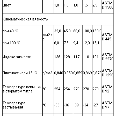
ASTM
Цвет
1,0
1,0
1,0
1,5
2,5
D 1500
Кинематическая вязкость
при 40 °С
32,0
45,0
68,0
100,0
150,0
мм2 /
ASTM
с
D 445
при 100 °С
6,0
7,5
9,4
12,0
15,1
ASTM
Индекс вязкости
136
128
117
110
101
D 2270
ASTM
Плотность при 15 °С
г/см3
0,840
0,850
0,859
0,869
0,878
D 1298
Температура вспышки
ASTM
°С
254
254
270
270
270
в открытом тигле
D 92
Температура
ASTM
°С
-36
-36
-39
-34
-27
застывания
D 97