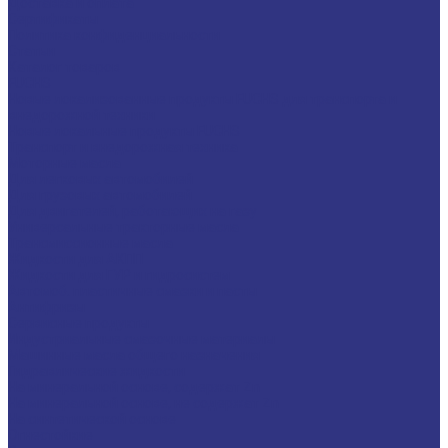
Доставка и оплата
Сертификаты
Политика конфиденциальности
Статьи
Каталог товаров
FUCHS
Новые локализованные продукты FUCHS для транспорта и
внедорожной техники
Новые локальные продукты FUCHS
Транспорт и внедорожная техника
Моторные масла
Для легковых автомобилей
Для грузовых автомобилей
Для двигателей, работающих на газу
Универсальные тракторные масла
Трансмиссионные масла
Жидкости для АКПП
Жидкости для ГУР и гидросистем
Автомоб. пластичные смазки и пасты
Антифризы
Сервисные продукты
Индустриальные смазочные материалы
Машинные масла общего назначения
Гидравлические жидкости
На минеральной основе, содержат Zn
На минеральной основе, не содержат Zn
На синтетической основе
Огнестойкие