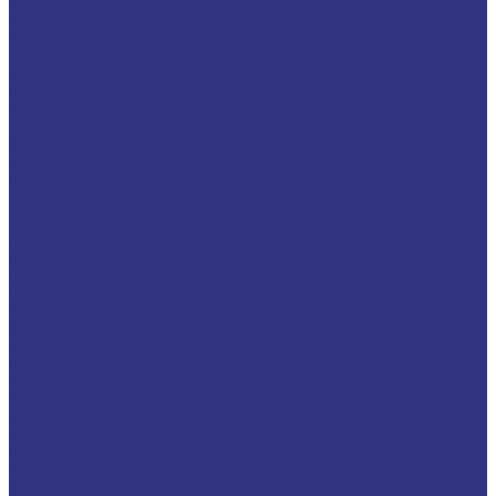
Водосмеш. безграфит. составы для горячей штамповки
Разделительные составы для литья под давлением
Средства по уходу за СОЖ
Очистители и антикоррозионные составы
Очистители
Очистители водосмешиваемые
Очистители неводосмешиваемые (на основе растворителей)
Антикоррозионные составы
Водосмешиваемые антикоррозионные составы
Масляные и восковые антикоррозионные составы
Пластичные смазки и пасты
Смазки общего назначения, до 120℃
Смазки для температур &gt;120℃ и высоких нагрузок
Смазки с твердыми наполнителями
Полужидкие смазки для централ. систем подачи и редукторов
Специальные смазки
Смазочные материалы для открытых зубчатых передач
FOXGEAR
ИНДУСТРИАЛЬНЫЕ СМАЗОЧНЫЕ МАТЕРИАЛЫ
Общеиндустриальные продукты
Гидравлические масла
Гидравлические огнестойкие жидкости
Компрессорные масла
Масла для направляющих, пневмо, цепные
Редукторные масла
Циркуляционные масла
Продукты для обработки металлов давлением
Разделительные составы для непрерывного литья