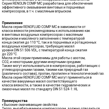
Серия RENOLIN COMP MC разработана для обеспечения
эффективного смазывания винтовых и поршневых
компрессоров, в т.ч. с масляным впрыском.
Применение
Масла серии RENOFLUID COMP MC в зависимости от
класса вязкости рекомендованы к использованию как
в винтовых воздушных компрессорах с масляным
впрыском и масляного заполнения с температурой
конца сжатия до 110 °С, так и в поршневых и ротационных
воздушных компрессорах, требующих масел
уровня DIN 51 506 VDL, с температурой конца сжатия
до 220 °С.
Масла этой серии применимы для работы с азотом,
СО2, и некоторыми другими инертными средами.
Также могут использоваться в компрессорах, работающих с
углеводородными газами, такими как природный газ
(различного состава), пропан, пропилен и технологический газ.
Масла серии RENOFLUID COMP MC могут применяться в
качестве вакуумных масел соответствующего
класса вязкости, а также в качестве гидравлических и
смазочных масел по стандарту DIN 51 524-1: HL
Преимущества
▪ Высокие смачивающие свойства
Тепло, вырабатываемое компрессором, должно отводиться