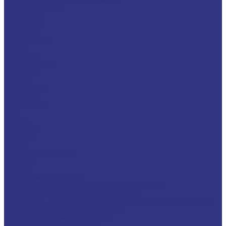
Универсальные тракторные масла
FUCHS LUBRITECH
CEDRACON
CEPLATTYN
CHEMPLEX
GEARMASTER
GLEIMO
HYKOGEEN
LAGERMEISTER
LUBRODAL
LUBSEC
METABLANC
MOLY-PAUL
ONTROPEEN
SOK
STABYL
STABYLAN
URETHYN
Разное
BREMER &amp; LEGUIL
GERALYN
RIVOLTA
Масла и смазки RIVOLTA
Очистители и антикоррозийные составы Rivolta
Пищевые смазочные материалы Cassida
Нагнетатель для пластичной смазки HD GREASE GUN CASSIDA
Масла для цепей CASSIDA CHAIN OIL
Гидравлические масла CASSIDA