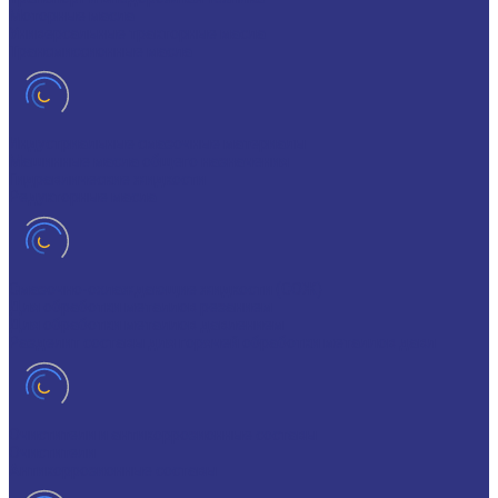
Моторные масла
Универсальные тракторные масла
Трансмиссионные масла
Индустриальные смазочные материалы
Машинные масла общего назначения
Гидравлические жидкости
Редукторные масла
Смазочно-охлаждающие жидкости (СОЖ)
Для обработки металлов резанием
Для обработки металлов давлением
Разделит составы для горячей обработки металлов давл
Очистители и антикоррозионные составы
Очистители
Антикоррозионные составы