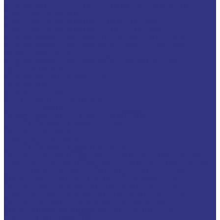
Масла для направляющих, цепей и пневмоинструмента
Компрессорные масла
Компрессорные масла на минеральной основе
Компрессорные масла на синтетической основе
Масла для компрессоров холодильного оборудования
Масла для компрессоров хол. обор. на минерал. основе
Полусинтетические
Масла для компрессоров хол. обор. на синтетичной основе
Турбинные масла
Масла для текстильных машин
Белые масла
Масла-теплоносители
Электроизоляционные масла
Цилиндровые масла
Смазочно-охлаждающие жидкости (СОЖ)
Для обработки металлов резанием
Водосмешиваемые
Неводосмешиваемые
Для обработки металлов давлением
Водосмешиваемые СОЖ для обработ металлов давлением
Неводосмешиваемые СОЖ для обработ металлов давлением
Твердые составы для обработки металлов давлением
Разделит составы для горячей обработки металлов давл
Водосмеш. графит составы для горячей штамповки
Неводосмеш. графит составы для горячей штамповки
Водосмеш. безграфит. составы для горячей штамповки
Разделительные составы для литья под давлением
Средства по уходу за СОЖ