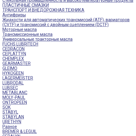
Стекольная промышленность и высокотемпературные продукты
ПЛАСТИЧНЫЕ СМАЗКИ
ТРАНСПОРТ И ВНЕДОРОЖНАЯ ТЕХНИКА
Антифризы
Жидкости для автоматических трансмиссий (ATF), вариаторов
(CVTF) и трансмиссий с двойным сцеплением (DCTF)
Моторные масла
Трансмиссионные масла
Универсальные тракторные масла
FUCHS LUBRITECH
CEDRACON
CEPLATTYN
CHEMPLEX
GEARMASTER
GLEIMO
HYKOGEEN
LAGERMEISTER
LUBRODAL
LUBSEC
METABLANC
MOLY-PAUL
ONTROPEEN
SOK
STABYL
STABYLAN
URETHYN
Разное
BREMER & LEGUIL