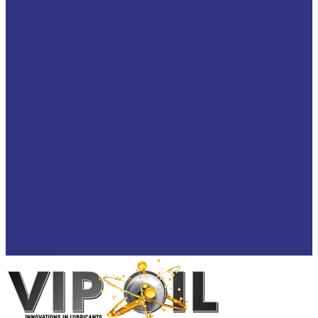
Редукторные масла CASSIDA
Компрессорные масла CASSIDA
Масла-теплоносители CASSIDA
Пластичные смазки CASSIDA
Специальные жидкости CASSIDA
Антигель
Услуги
Подбор смазочных материалов
Мониторинг смазочных материалов
Технический аудит производства
Техподдержка
Инструкции по замене масла в гидравлической системе
Инструкция по измерению концентрации технологических
жидкостей с помощью рефрактометра
Оптимальные условия хранения различных видов смазочных
материалов и технологических жидкостей
Информация
Технологии
Маркетинговые материалы
Глоссарий
Видео
Информация о продуктах
Контакты