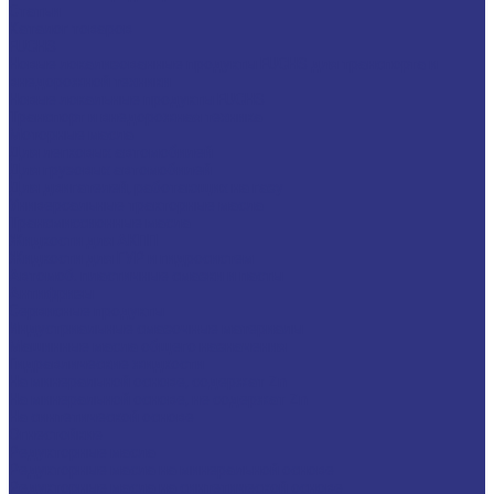
Статьи
Каталог товаров
FUCHS
Новые локализованные продукты FUCHS для транспорта и
внедорожной техники
Новые локальные продукты FUCHS
Транспорт и внедорожная техника
Моторные масла
Для легковых автомобилей
Для грузовых автомобилей
Для двигателей, работающих на газу
Универсальные тракторные масла
Трансмиссионные масла
Жидкости для АКПП
Жидкости для ГУР и гидросистем
Автомоб. пластичные смазки и пасты
Антифризы
Сервисные продукты
Индустриальные смазочные материалы
Машинные масла общего назначения
Гидравлические жидкости
На минеральной основе, содержат Zn
На минеральной основе, не содержат Zn
На синтетической основе
Огнестойкие
Редукторные масла
Редукторные масла на минеральной основе
Редукторные масла на синтетической основе