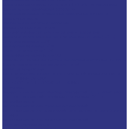
Смазочные материалы для прокатки
Смазочные материалы для холодной обработки давлением
Продукты для термической обработки
Водосмешиваемые полимерные закалочные жидкости
Закалочные масла
Продукты для защиты от коррозии
Промышленные очистители
Разделительные составы для бетона и газобетона
Смазочно-охлаждающие технологические составы (СОТС)
Водосмешиваемые СОЖ
Неводосмешиваемые СОЖ
Средства по уходу за СОЖ
Смазочные материалы для ОЗП
Стекольная промышленность и высокотемпературные продукты
Высокотемпературные масла для цепей
Масла теплоносители
Технологические жидкости для стекольной промышленности
ПЛАСТИЧНЫЕ СМАЗКИ
ТРАНСПОРТ И ВНЕДОРОЖНАЯ ТЕХНИКА
Антифризы
Жидкости для автоматических трансмиссий (ATF), вариаторов
(CVTF) и трансмиссий с двойным сцеплением (DCTF)
Моторные масла
Моторные масла для грузовых автомобилей
Моторные масла для двигателей, работающих на газообразном
топливе
Моторные масла для легковых автомобилей
Трансмиссионные масла