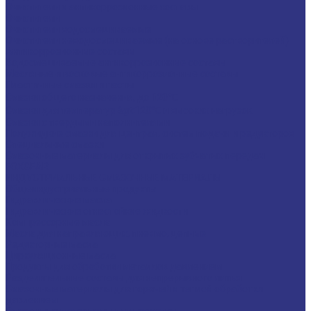
Очистители и антикоррозионные составы
Очистители
Очистители водосмешиваемые
Очистители неводосмешиваемые (на основе растворителей)
Антикоррозионные составы
Водосмешиваемые антикоррозионные составы
Масляные и восковые антикоррозионные составы
Пластичные смазки и пасты
Смазки общего назначения, до 120℃
Смазки для температур &gt;120℃ и высоких нагрузок
Смазки с твердыми наполнителями
Полужидкие смазки для централ. систем подачи и редукторов
Специальные смазки
Смазочные материалы для открытых зубчатых передач
FOXGEAR
ИНДУСТРИАЛЬНЫЕ СМАЗОЧНЫЕ МАТЕРИАЛЫ
Общеиндустриальные продукты
Гидравлические масла
Гидравлические огнестойкие жидкости
Компрессорные масла
Масла для направляющих, пневмо, цепные
Редукторные масла
Циркуляционные масла
Продукты для обработки металлов давлением
Разделительные составы для непрерывного литья
Смазочные материалы для горячей и теплой обработки
давлением