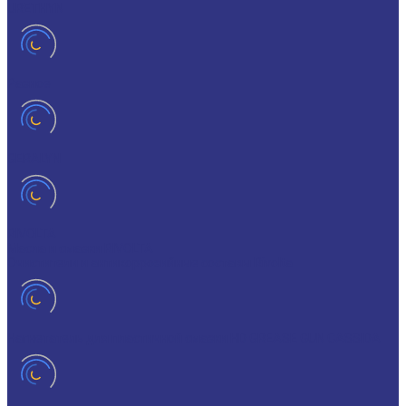
URETHYN
Разное
GERALYN
RIVOLTA
Масла и смазки RIVOLTA
Очистители и антикоррозийные составы Rivolta
Нагнетатель для пластичной смазки HD GREASE GUN CASSIDA