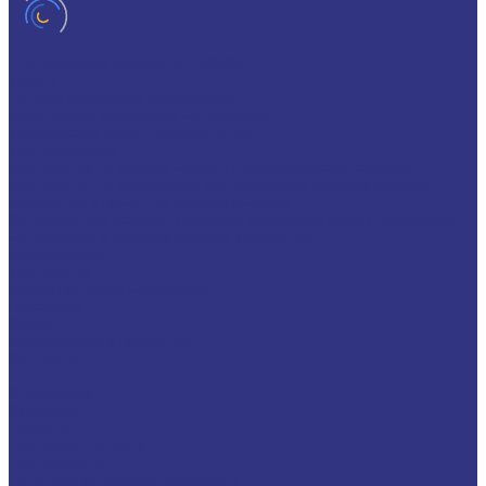
Специальные жидкости CASSIDA
Услуги
Подбор смазочных материалов
Мониторинг смазочных материалов
Технический аудит производства
Техподдержка
Инструкции по замене масла в гидравлической системе
Инструкция по измерению концентрации технологических
жидкостей с помощью рефрактометра
Оптимальные условия хранения различных видов смазочных
материалов и технологических жидкостей
Информация
Технологии
Маркетинговые материалы
Глоссарий
Видео
Информация о продуктах
Контакты
...
О компании
Вакансии
Новости
Доставка и оплата
Сертификаты
Политика конфиденциальности