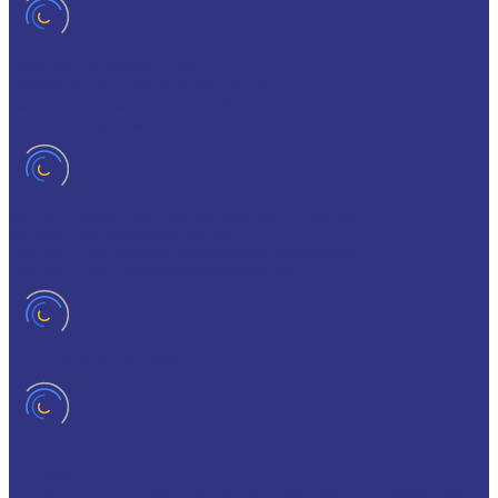
Пластичные смазки и пасты
Смазки общего назначения, до 120℃
Смазки для температур >120℃ и высоких нагрузок
Смазки с твердыми наполнителями
ИНДУСТРИАЛЬНЫЕ СМАЗОЧНЫЕ МАТЕРИАЛЫ
Общеиндустриальные продукты
Продукты для обработки металлов давлением
Продукты для термической обработки
ПЛАСТИЧНЫЕ СМАЗКИ
ТРАНСПОРТ И ВНЕДОРОЖНАЯ ТЕХНИКА
Антифризы
Жидкости для автоматических трансмиссий (ATF), вариаторов