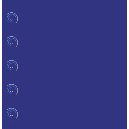
(CVTF) и трансмиссий с двойным сцеплением (DCTF)
Моторные масла
CEDRACON
CEPLATTYN
CHEMPLEX
GEARMASTER
GLEIMO