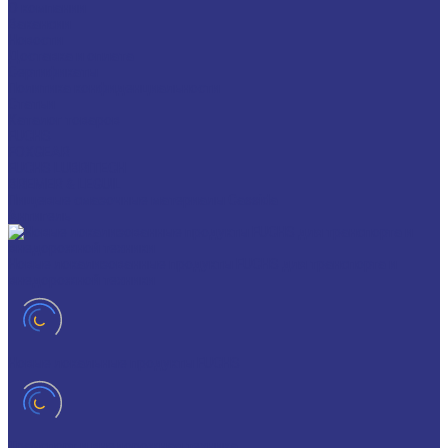
О компании
Вакансии
Новости
Доставка и оплата
Сертификаты
Политика конфиденциальности
Статьи
Каталог товаров
FUCHS
FOXGEAR
FUCHS LUBRITECH
BREMER & LEGUIL
Пищевые смазочные материалы Cassida
Антигель
Новые локализованные продукты FUCHS для транспорта и
внедорожной техники
Новые локальные продукты FUCHS
Транспорт и внедорожная техника