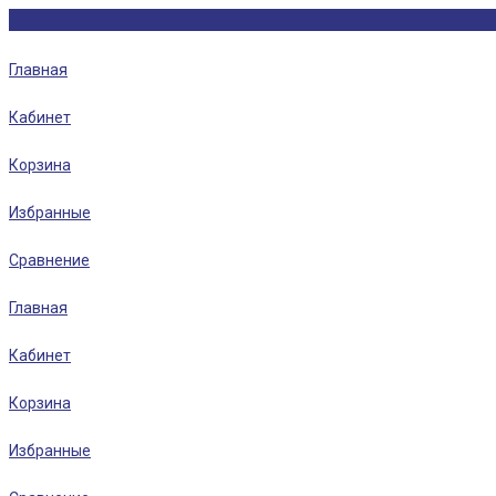
Главная
Кабинет
Корзина
Избранные
Сравнение
Главная
Кабинет
Корзина
Избранные