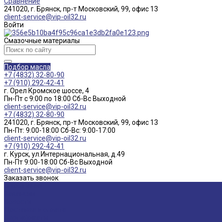
Сравнение
241020, г. Брянск, пр-т Московский, 99, офис 13
client-service@vip-oil32.ru
Войти
Смазочные материалы
Подбор масла
+7 (4832) 32-80-90
+7 (910) 292-42-41
г. Орел Кромское шоссе, 4
Пн-Пт с 9:00 по 18:00 Cб-Вс Выходной
client-service@vip-oil32.ru
+7 (4832) 32-80-90
241020, г. Брянск, пр-т Московский, 99, офис 13
Пн-Пт: 9:00-18:00 Cб-Вс: 9:00-17:00
client-service@vip-oil32.ru
+7 (910) 292-42-41
г. Курск, ул.Интернациональная, д.49
Пн-Пт 9:00-18:00 Cб-Вс Выходной
client-service@vip-oil32.ru
Заказать звонок
О компании
Вакансии
Новости
Доставка и оплата
Сертификаты