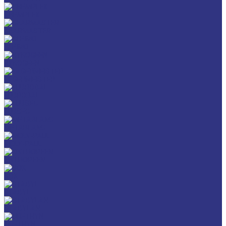
CHEMPLEX
GEARMASTER
GLEIMO
HYKOGEEN
LAGERMEISTER
LUBRODAL
LUBSEC
METABLANC
MOLY-PAUL
ONTROPEEN
SOK
STABYL
STABYLAN
URETHYN