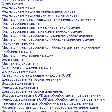
Огнестойкие
Редукторные масла
Редукторные масла на минеральной основе
Редукторные масла на синтетической основе
Масла для направляющих, цепей и пневмоинструмента
Компрессорные масла
Компрессорные масла на минеральной основе
Компрессорные масла на синтетической основе
Масла для компрессоров холодильного оборудования
Масла для компрессоров хол. обор. на минерал. основе
Полусинтетические
Масла для компрессоров хол. обор. на синтетичной основе
Турбинные масла
Масла для текстильных машин
Белые масла
Масла-теплоносители
Электроизоляционные масла
Цилиндровые масла
Смазочно-охлаждающие жидкости (СОЖ)
Для обработки металлов резанием
Водосмешиваемые
Неводосмешиваемые
Для обработки металлов давлением
Водосмешиваемые СОЖ для обработ металлов давлением
Неводосмешиваемые СОЖ для обработ металлов давлением
Твердые составы для обработки металлов давлением
Разделит составы для горячей обработки металлов давл
Водосмеш. графит составы для горячей штамповки