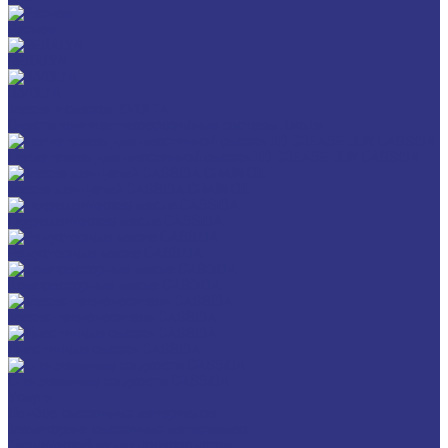
Разное
GERALYN
RIVOLTA
Масла и смазки RIVOLTA
Очистители и антикоррозийные составы Rivolta
Нагнетатель для пластичной смазки HD GREASE GUN CASSIDA
Масла для цепей CASSIDA CHAIN OIL
Гидравлические масла CASSIDA
Редукторные масла CASSIDA
Компрессорные масла CASSIDA
Масла-теплоносители CASSIDA
Пластичные смазки CASSIDA
Специальные жидкости CASSIDA
Услуги
Подбор смазочных материалов
Мониторинг смазочных материалов
Технический аудит производства