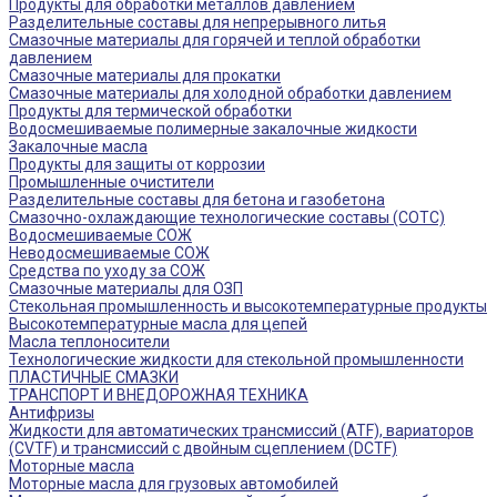
Продукты для обработки металлов давлением
Разделительные составы для непрерывного литья
Смазочные материалы для горячей и теплой обработки
давлением
Смазочные материалы для прокатки
Смазочные материалы для холодной обработки давлением
Продукты для термической обработки
Водосмешиваемые полимерные закалочные жидкости
Закалочные масла
Продукты для защиты от коррозии
Промышленные очистители
Разделительные составы для бетона и газобетона
Смазочно-охлаждающие технологические составы (СОТС)
Водосмешиваемые СОЖ
Неводосмешиваемые СОЖ
Средства по уходу за СОЖ
Смазочные материалы для ОЗП
Стекольная промышленность и высокотемпературные продукты
Высокотемпературные масла для цепей
Масла теплоносители
Технологические жидкости для стекольной промышленности
ПЛАСТИЧНЫЕ СМАЗКИ
ТРАНСПОРТ И ВНЕДОРОЖНАЯ ТЕХНИКА
Антифризы
Жидкости для автоматических трансмиссий (ATF), вариаторов
(CVTF) и трансмиссий с двойным сцеплением (DCTF)
Моторные масла
Моторные масла для грузовых автомобилей