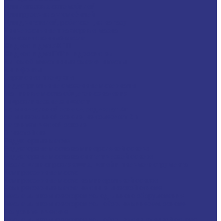
Для легковых автомобилей
Для грузовых автомобилей
Для двигателей, работающих на газу
Универсальные тракторные масла
Трансмиссионные масла
Жидкости для АКПП
Жидкости для ГУР и гидросистем
Автомоб. пластичные смазки и пасты
Антифризы
Сервисные продукты
Индустриальные смазочные материалы
Машинные масла общего назначения
Гидравлические жидкости
На минеральной основе, содержат Zn
На минеральной основе, не содержат Zn
На синтетической основе
Огнестойкие
Редукторные масла
Редукторные масла на минеральной основе
Редукторные масла на синтетической основе
Масла для направляющих, цепей и пневмоинструмента
Компрессорные масла
Компрессорные масла на минеральной основе
Компрессорные масла на синтетической основе
Масла для компрессоров холодильного оборудования
Масла для компрессоров хол. обор. на минерал. основе
Полусинтетические
Масла для компрессоров хол. обор. на синтетичной основе