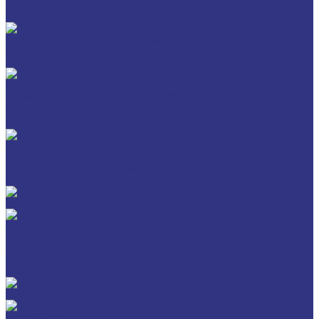
Для обработки металлов давлением
Разделит составы для горячей обработки металлов давл
Очистители и антикоррозионные составы
Очистители
Антикоррозионные составы
Пластичные смазки и пасты
Смазки общего назначения, до 120℃
Смазки для температур >120℃ и высоких нагрузок
Смазки с твердыми наполнителями
ИНДУСТРИАЛЬНЫЕ СМАЗОЧНЫЕ МАТЕРИАЛЫ
Общеиндустриальные продукты
Продукты для обработки металлов давлением
Продукты для термической обработки
ПЛАСТИЧНЫЕ СМАЗКИ
ТРАНСПОРТ И ВНЕДОРОЖНАЯ ТЕХНИКА
Антифризы
Жидкости для автоматических трансмиссий (ATF), вариаторов
(CVTF) и трансмиссий с двойным сцеплением (DCTF)
Моторные масла
CEDRACON
CEPLATTYN