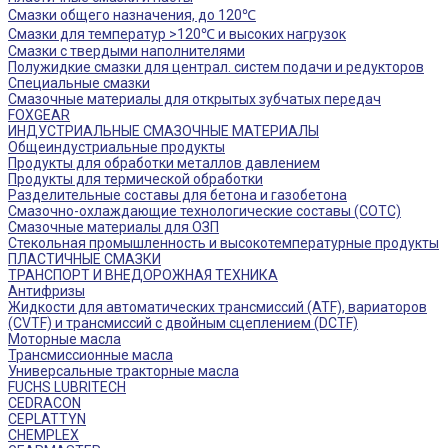
Смазки общего назначения, до 120℃
Смазки для температур >120℃ и высоких нагрузок
Смазки с твердыми наполнителями
Полужидкие смазки для централ. систем подачи и редукторов
Специальные смазки
Смазочные материалы для открытых зубчатых передач
FOXGEAR
ИНДУСТРИАЛЬНЫЕ СМАЗОЧНЫЕ МАТЕРИАЛЫ
Общеиндустриальные продукты
Продукты для обработки металлов давлением
Продукты для термической обработки
Разделительные составы для бетона и газобетона
Смазочно-охлаждающие технологические составы (СОТС)
Смазочные материалы для ОЗП
Стекольная промышленность и высокотемпературные продукты
ПЛАСТИЧНЫЕ СМАЗКИ
ТРАНСПОРТ И ВНЕДОРОЖНАЯ ТЕХНИКА
Антифризы
Жидкости для автоматических трансмиссий (ATF), вариаторов
(CVTF) и трансмиссий с двойным сцеплением (DCTF)
Моторные масла
Трансмиссионные масла
Универсальные тракторные масла
FUCHS LUBRITECH
CEDRACON
CEPLATTYN
CHEMPLEX