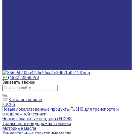
Мониторинг смазочных материалов
Технический аудит производства
Техподдержка
Инструкции по замене масла в гидравлической системе
Инструкция по измерению концентрации технологических
жидкостей с помощью рефрактометра
Оптимальные условия хранения различных видов смазочных
материалов и технологических жидкостей
Информация
Технологии
Маркетинговые материалы
Глоссарий
Видео
Информация о продуктах
Контакты
+7 (4832) 32-80-90
Заказать звонок
Каталог товаров
FUCHS
Новые локализованные продукты FUCHS для транспорта и
внедорожной техники
Новые локальные продукты FUCHS
Транспорт и внедорожная техника
Моторные масла
Универсальные тракторные масла