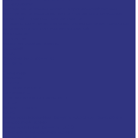
Техподдержка
Инструкции по замене масла в гидравлической системе
Инструкция по измерению концентрации технологических
жидкостей с помощью рефрактометра
Оптимальные условия хранения различных видов смазочных
материалов и технологических жидкостей
Информация
Технологии
Маркетинговые материалы
Глоссарий
Видео
Информация о продуктах
Контакты
...
О компании
Вакансии
Новости
Доставка и оплата
Сертификаты
Политика конфиденциальности
Статьи
Каталог товаров
FUCHS
Новые локализованные продукты FUCHS для транспорта и
внедорожной техники
Новые локальные продукты FUCHS
Транспорт и внедорожная техника
Моторные масла