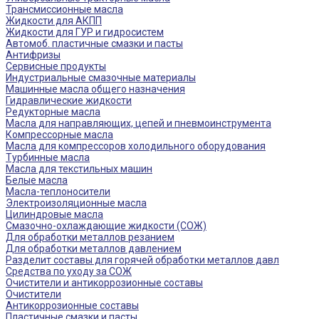
Трансмиссионные масла
Жидкости для АКПП
Жидкости для ГУР и гидросистем
Автомоб. пластичные смазки и пасты
Антифризы
Сервисные продукты
Индустриальные смазочные материалы
Машинные масла общего назначения
Гидравлические жидкости
Редукторные масла
Масла для направляющих, цепей и пневмоинструмента
Компрессорные масла
Масла для компрессоров холодильного оборудования
Турбинные масла
Масла для текстильных машин
Белые масла
Масла-теплоносители
Электроизоляционные масла
Цилиндровые масла
Смазочно-охлаждающие жидкости (СОЖ)
Для обработки металлов резанием
Для обработки металлов давлением
Разделит составы для горячей обработки металлов давл
Средства по уходу за СОЖ
Очистители и антикоррозионные составы
Очистители
Антикоррозионные составы
Пластичные смазки и пасты