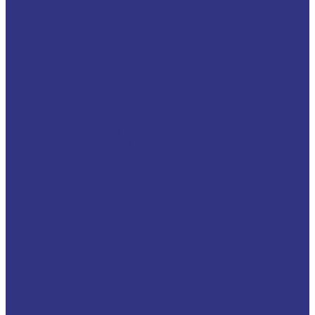
Турбинные масла
Масла для текстильных машин
Белые масла
Масла-теплоносители
Электроизоляционные масла
Цилиндровые масла
Смазочно-охлаждающие жидкости (СОЖ)
Для обработки металлов резанием
Водосмешиваемые
Неводосмешиваемые
Для обработки металлов давлением
Водосмешиваемые СОЖ для обработ металлов давлением
Неводосмешиваемые СОЖ для обработ металлов давлением
Твердые составы для обработки металлов давлением
Разделит составы для горячей обработки металлов давл
Водосмеш. графит составы для горячей штамповки
Неводосмеш. графит составы для горячей штамповки
Водосмеш. безграфит. составы для горячей штамповки
Разделительные составы для литья под давлением
Средства по уходу за СОЖ
Очистители и антикоррозионные составы
Очистители
Очистители водосмешиваемые
Очистители неводосмешиваемые (на основе растворителей)
Антикоррозионные составы
Водосмешиваемые антикоррозионные составы
Масляные и восковые антикоррозионные составы
Пластичные смазки и пасты