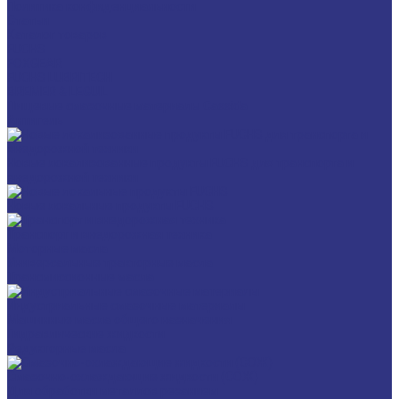
Политика конфиденциальности
Статьи
Каталог товаров
FUCHS
FOXGEAR
FUCHS LUBRITECH
BREMER & LEGUIL
Пищевые смазочные материалы Cassida
Антигель
Новые локализованные продукты FUCHS для транспорта и
внедорожной техники
Новые локальные продукты FUCHS
Транспорт и внедорожная техника
Моторные масла
Универсальные тракторные масла
Трансмиссионные масла
Индустриальные смазочные материалы
Машинные масла общего назначения
Гидравлические жидкости
Редукторные масла
Смазочно-охлаждающие жидкости (СОЖ)
Для обработки металлов резанием