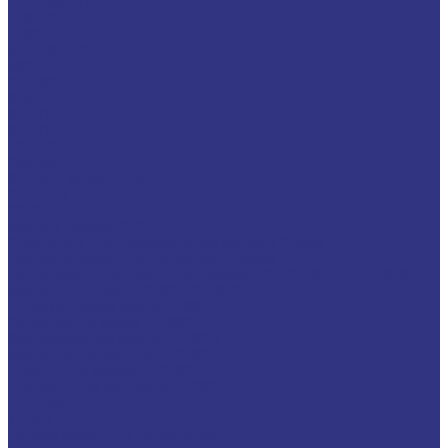
LAGERMEISTER
LUBRODAL
LUBSEC
METABLANC
MOLY-PAUL
ONTROPEEN
SOK
STABYL
STABYLAN
URETHYN
Разное
BREMER &amp; LEGUIL
GERALYN
RIVOLTA
Масла и смазки RIVOLTA
Очистители и антикоррозийные составы Rivolta
Пищевые смазочные материалы Cassida
Нагнетатель для пластичной смазки HD GREASE GUN CASSIDA
Масла для цепей CASSIDA CHAIN OIL
Гидравлические масла CASSIDA
Редукторные масла CASSIDA
Компрессорные масла CASSIDA
Масла-теплоносители CASSIDA
Пластичные смазки CASSIDA
Специальные жидкости CASSIDA
Антигель
Услуги
Подбор смазочных материалов