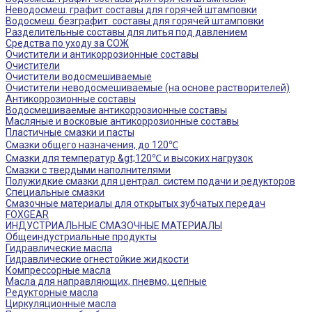
Неводосмеш. графит составы для горячей штамповки
Водосмеш. безграфит. составы для горячей штамповки
Разделительные составы для литья под давлением
Средства по уходу за СОЖ
Очистители и антикоррозионные составы
Очистители
Очистители водосмешиваемые
Очистители неводосмешиваемые (на основе растворителей)
Антикоррозионные составы
Водосмешиваемые антикоррозионные составы
Масляные и восковые антикоррозионные составы
Пластичные смазки и пасты
Смазки общего назначения, до 120℃
Смазки для температур &gt;120℃ и высоких нагрузок
Смазки с твердыми наполнителями
Полужидкие смазки для централ. систем подачи и редукторов
Специальные смазки
Смазочные материалы для открытых зубчатых передач
FOXGEAR
ИНДУСТРИАЛЬНЫЕ СМАЗОЧНЫЕ МАТЕРИАЛЫ
Общеиндустриальные продукты
Гидравлические масла
Гидравлические огнестойкие жидкости
Компрессорные масла
Масла для направляющих, пневмо, цепные
Редукторные масла
Циркуляционные масла