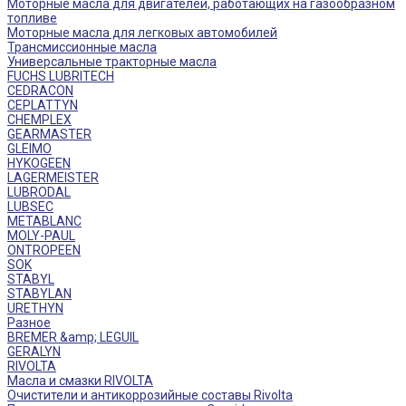
Моторные масла для двигателей, работающих на газообразном
топливе
Моторные масла для легковых автомобилей
Трансмиссионные масла
Универсальные тракторные масла
FUCHS LUBRITECH
CEDRACON
CEPLATTYN
CHEMPLEX
GEARMASTER
GLEIMO
HYKOGEEN
LAGERMEISTER
LUBRODAL
LUBSEC
METABLANC
MOLY-PAUL
ONTROPEEN
SOK
STABYL
STABYLAN
URETHYN
Разное
BREMER &amp; LEGUIL
GERALYN
RIVOLTA
Масла и смазки RIVOLTA
Очистители и антикоррозийные составы Rivolta