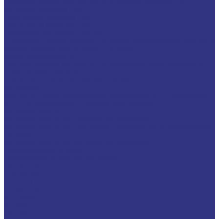
Смазочно-охлаждающие технологические составы (СОТС)
Водосмешиваемые СОЖ
Неводосмешиваемые СОЖ
Средства по уходу за СОЖ
Смазочные материалы для ОЗП
Стекольная промышленность и высокотемпературные продукты
Высокотемпературные масла для цепей
Масла теплоносители
Технологические жидкости для стекольной промышленности
ПЛАСТИЧНЫЕ СМАЗКИ
ТРАНСПОРТ И ВНЕДОРОЖНАЯ ТЕХНИКА
Антифризы
Жидкости для автоматических трансмиссий (ATF), вариаторов
(CVTF) и трансмиссий с двойным сцеплением (DCTF)
Моторные масла
Моторные масла для грузовых автомобилей
Моторные масла для двигателей, работающих на газообразном
топливе
Моторные масла для легковых автомобилей
Трансмиссионные масла
Универсальные тракторные масла
FUCHS LUBRITECH
CEDRACON
CEPLATTYN
CHEMPLEX
GEARMASTER
GLEIMO
HYKOGEEN