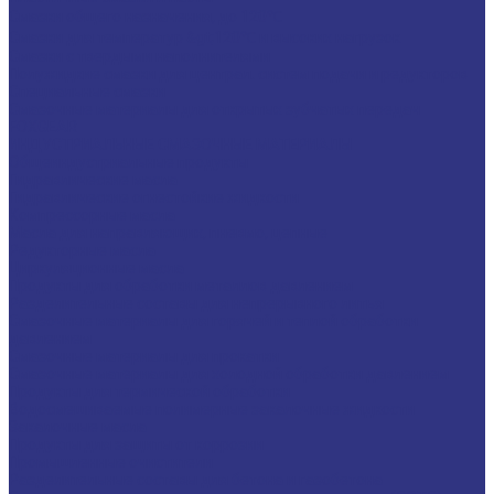
Смазки общего назначения, до 120℃
Смазки для температур &gt;120℃ и высоких нагрузок
Смазки с твердыми наполнителями
Полужидкие смазки для централ. систем подачи и редукторов
Специальные смазки
Смазочные материалы для открытых зубчатых передач
FOXGEAR
ИНДУСТРИАЛЬНЫЕ СМАЗОЧНЫЕ МАТЕРИАЛЫ
Общеиндустриальные продукты
Гидравлические масла
Гидравлические огнестойкие жидкости
Компрессорные масла
Масла для направляющих, пневмо, цепные
Редукторные масла
Циркуляционные масла
Продукты для обработки металлов давлением
Разделительные составы для непрерывного литья
Смазочные материалы для горячей и теплой обработки
давлением
Смазочные материалы для прокатки
Смазочные материалы для холодной обработки давлением
Продукты для термической обработки
Водосмешиваемые полимерные закалочные жидкости
Закалочные масла
Продукты для защиты от коррозии
Промышленные очистители
Разделительные составы для бетона и газобетона