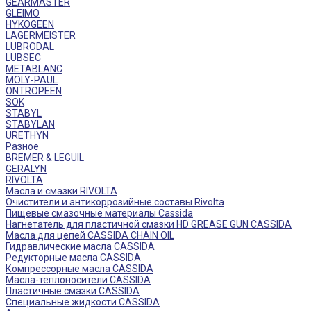
GEARMASTER
GLEIMO
HYKOGEEN
LAGERMEISTER
LUBRODAL
LUBSEC
METABLANC
MOLY-PAUL
ONTROPEEN
SOK
STABYL
STABYLAN
URETHYN
Разное
BREMER & LEGUIL
GERALYN
RIVOLTA
Масла и смазки RIVOLTA
Очистители и антикоррозийные составы Rivolta
Пищевые смазочные материалы Cassida
Нагнетатель для пластичной смазки HD GREASE GUN CASSIDA
Масла для цепей CASSIDA CHAIN OIL
Гидравлические масла CASSIDA
Редукторные масла CASSIDA
Компрессорные масла CASSIDA
Масла-теплоносители CASSIDA
Пластичные смазки CASSIDA
Специальные жидкости CASSIDA