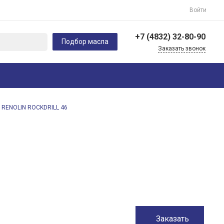
Войти
+7 (4832) 32-80-90
Подбор масла
Заказать звонок
+7 (910) 292-42-41
г. Орел Кромское
шоссе, 4
Пн-Пт с 9:00 по 18:00 Cб-
Вс Выходной
RENOLIN ROCKDRILL 46
client-service@vip-
oil32.ru
+7 (4832) 32-80-90
241020, г. Брянск, пр-т
Московский, 99, офис
13
Пн-Пт: 9:00-18:00 Cб-Вс:
9:00-17:00
client-service@vip-
oil32.ru
Заказать