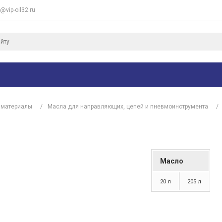
e@vip-oil32.ru
 материалы
/
Масла для направляющих, цепей и пневмоинструмента
/
Масло
20 л
205 л