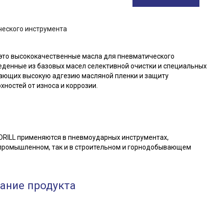
+7 (910) 292-42-41
г. Курск,
ул.Интернациональная,
д.49
ческого инструмента
Пн-Пт 9:00-18:00 Cб-Вс
Выходной
client-service@vip-
 это высококачественные масла для пневматического
oil32.ru
еденные из базовых масел селективной очистки и специальных
ающих высокую адгезию масляной пленки и защиту
ностей от износа и коррозии.
RILL применяются в пневмоударных инструментах,
 промышленном, так и в строительном и горнодобывающем
ание продукта