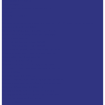
Доставка и оплата
Сертификаты
Политика конфиденциальности
Статьи
Каталог товаров
FUCHS
Новые локализованные продукты FUCHS для транспорта и
внедорожной техники
Новые локальные продукты FUCHS
Транспорт и внедорожная техника
Моторные масла
Для легковых автомобилей
Для грузовых автомобилей
Для двигателей, работающих на газу
Универсальные тракторные масла
Трансмиссионные масла
Жидкости для АКПП
Жидкости для ГУР и гидросистем
Автомоб. пластичные смазки и пасты
Антифризы
Сервисные продукты
Индустриальные смазочные материалы
Машинные масла общего назначения
Гидравлические жидкости
На минеральной основе, содержат Zn
На минеральной основе, не содержат Zn
На синтетической основе
Огнестойкие