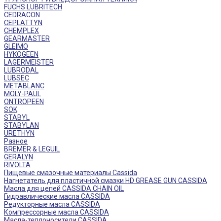
FUCHS LUBRITECH
CEDRACON
CEPLATTYN
CHEMPLEX
GEARMASTER
GLEIMO
HYKOGEEN
LAGERMEISTER
LUBRODAL
LUBSEC
METABLANC
MOLY-PAUL
ONTROPEEN
SOK
STABYL
STABYLAN
URETHYN
Разное
BREMER & LEGUIL
GERALYN
RIVOLTA
Пищевые смазочные материалы Cassida
Нагнетатель для пластичной смазки HD GREASE GUN CASSIDA
Масла для цепей CASSIDA CHAIN OIL
Гидравлические масла CASSIDA
Редукторные масла CASSIDA
Компрессорные масла CASSIDA
Масла-теплоносители CASSIDA