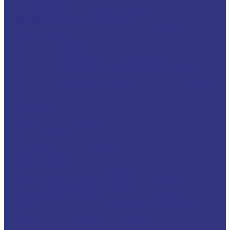
Редукторные масла
Редукторные масла на минеральной основе
Редукторные масла на синтетической основе
Масла для направляющих, цепей и пневмоинструмента
Компрессорные масла
Компрессорные масла на минеральной основе
Компрессорные масла на синтетической основе
Масла для компрессоров холодильного оборудования
Масла для компрессоров хол. обор. на минерал. основе
Полусинтетические
Масла для компрессоров хол. обор. на синтетичной основе
Турбинные масла
Масла для текстильных машин
Белые масла
Масла-теплоносители
Электроизоляционные масла
Цилиндровые масла
Смазочно-охлаждающие жидкости (СОЖ)
Для обработки металлов резанием
Водосмешиваемые
Неводосмешиваемые
Для обработки металлов давлением
Водосмешиваемые СОЖ для обработ металлов давлением
Неводосмешиваемые СОЖ для обработ металлов давлением
Твердые составы для обработки металлов давлением
Разделит составы для горячей обработки металлов давл
Водосмеш. графит составы для горячей штамповки
Неводосмеш. графит составы для горячей штамповки