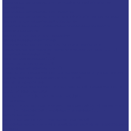
Смазочные материалы для горячей и теплой обработки
давлением
Смазочные материалы для прокатки
Смазочные материалы для холодной обработки давлением
Продукты для термической обработки
Водосмешиваемые полимерные закалочные жидкости
Закалочные масла
Продукты для защиты от коррозии
Промышленные очистители
Разделительные составы для бетона и газобетона
Смазочно-охлаждающие технологические составы (СОТС)
Водосмешиваемые СОЖ
Неводосмешиваемые СОЖ
Средства по уходу за СОЖ
Смазочные материалы для ОЗП
Стекольная промышленность и высокотемпературные продукты
Высокотемпературные масла для цепей
Масла теплоносители
Технологические жидкости для стекольной промышленности
ПЛАСТИЧНЫЕ СМАЗКИ
ТРАНСПОРТ И ВНЕДОРОЖНАЯ ТЕХНИКА
Антифризы
Жидкости для автоматических трансмиссий (ATF), вариаторов
(CVTF) и трансмиссий с двойным сцеплением (DCTF)
Моторные масла
Моторные масла для грузовых автомобилей
Моторные масла для двигателей, работающих на газообразном
топливе