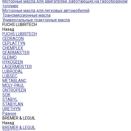
Моторные масла для двигателей, работающих на газообразном
топливе
Моторные масла для легковых автомобилей
Трансмиссионные масла
Универсальные тракторные масла
FUCHS LUBRITECH
Назад
FUCHS LUBRITECH
CEDRACON
CEPLATTYN
CHEMPLEX
GEARMASTER
GLEIMO
HYKOGEEN
LAGERMEISTER
LUBRODAL
LUBSEC
METABLANC
MOLY-PAUL
ONTROPEEN
SOK
STABYL
STABYLAN
URETHYN
Разное
BREMER & LEGUIL
Назад
BREMER & LEGUIL