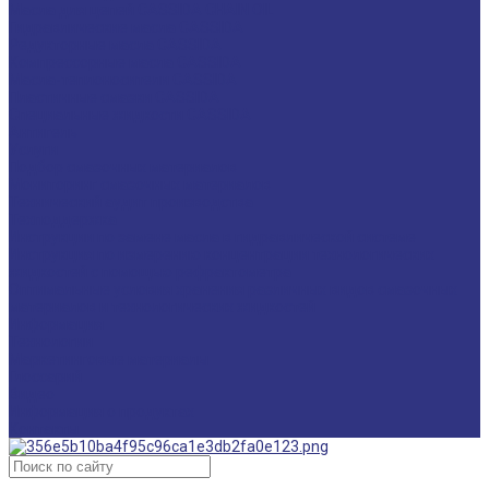
Масла для цепей CASSIDA CHAIN OIL
Гидравлические масла CASSIDA
Редукторные масла CASSIDA
Компрессорные масла CASSIDA
Масла-теплоносители CASSIDA
Пластичные смазки CASSIDA
Специальные жидкости CASSIDA
Антигель
Услуги
Подбор смазочных материалов
Мониторинг смазочных материалов
Технический аудит производства
Техподдержка
Инструкции по замене масла в гидравлической системе
Инструкция по измерению концентрации технологических
жидкостей с помощью рефрактометра
Оптимальные условия хранения различных видов смазочных
материалов и технологических жидкостей
Информация
Технологии
Маркетинговые материалы
Глоссарий
Видео
Информация о продуктах
Контакты