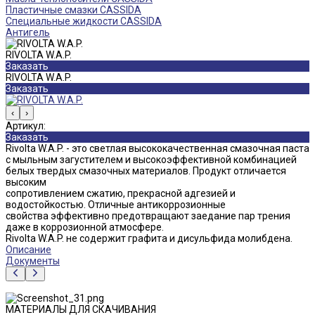
Пластичные смазки CASSIDA
Специальные жидкости CASSIDA
Антигель
RIVOLTA W.A.P.
Заказать
RIVOLTA W.A.P.
Заказать
‹
›
Артикул:
Заказать
Rivolta W.A.P. - это светлая высококачественная смазочная паста
с мыльным загустителем и высокоэффективной комбинацией
белых твердых смазочных материалов. Продукт отличается
высоким
сопротивлением сжатию, прекрасной адгезией и
водостойкостью. Отличные антикоррозионные
свойства эффективно предотвращают заедание пар трения
даже в коррозионной атмосфере.
Rivolta W.A.P. не содержит графита и дисульфида молибдена.
Описание
Документы
МАТЕРИАЛЫ ДЛЯ СКАЧИВАНИЯ