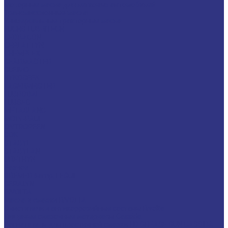
Моторные масла для легковых автомобилей
Трансмиссионные масла
Универсальные тракторные масла
FUCHS LUBRITECH
CEDRACON
CEPLATTYN
CHEMPLEX
GEARMASTER
GLEIMO
HYKOGEEN
LAGERMEISTER
LUBRODAL
LUBSEC
METABLANC
MOLY-PAUL
ONTROPEEN
SOK
STABYL
STABYLAN
URETHYN
Разное
BREMER &amp; LEGUIL
GERALYN
RIVOLTA
Масла и смазки RIVOLTA
Очистители и антикоррозийные составы Rivolta
Пищевые смазочные материалы Cassida
Нагнетатель для пластичной смазки HD GREASE GUN CASSIDA