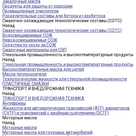
Закалочные масла
Продукты для защиты от коррозии
Промышленные очистители
Разделительные составы для бетона и газобетона
Смазочно-охлаждающие технологические составы (СОТС)
Назад
Смазочно-охлаждающие технологические составы (СОТС)
Водосмешиваемые СОЖ
Неводосмешиваемые СОЖ
Средства по уходу за СОЖ
Смазочные материалы для ОЗП
Стекольная промышленность и высокотемпературные продукты
Назад
Стекольная промышленность и высокотемпературные продукты
Высокотемпературные масла для цепей
Масла теплоносители
Технологические жидкости для стекольной промышленности
ПЛАСТИЧНЫЕ СМАЗКИ
ТРАНСПОРТ И ВНЕДОРОЖНАЯ ТЕХНИКА
Назад
ТРАНСПОРТ И ВНЕДОРОЖНАЯ ТЕХНИКА
Антифризы
Жидкости для автоматических трансмиссий (ATF), вариаторов
(CVTF) и трансмиссий с двойным сцеплением (DCTF)
Моторные масла
Назад
Моторные масла
Моторные масла для грузовых автомобилей