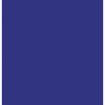
Водосмеш. безграфит. составы для горячей штамповки
Разделительные составы для литья под давлением
Средства по уходу за СОЖ
Очистители и антикоррозионные составы
Очистители
Очистители водосмешиваемые
Очистители неводосмешиваемые (на основе растворителей)
Антикоррозионные составы
Водосмешиваемые антикоррозионные составы
Масляные и восковые антикоррозионные составы
Пластичные смазки и пасты
Смазки общего назначения, до 120℃
Смазки для температур &gt;120℃ и высоких нагрузок
Смазки с твердыми наполнителями
Полужидкие смазки для централ. систем подачи и редукторов
Специальные смазки
Смазочные материалы для открытых зубчатых передач
FOXGEAR
ИНДУСТРИАЛЬНЫЕ СМАЗОЧНЫЕ МАТЕРИАЛЫ
Общеиндустриальные продукты
Гидравлические масла
Гидравлические огнестойкие жидкости
Компрессорные масла
Масла для направляющих, пневмо, цепные
Редукторные масла
Циркуляционные масла
Продукты для обработки металлов давлением
Разделительные составы для непрерывного литья