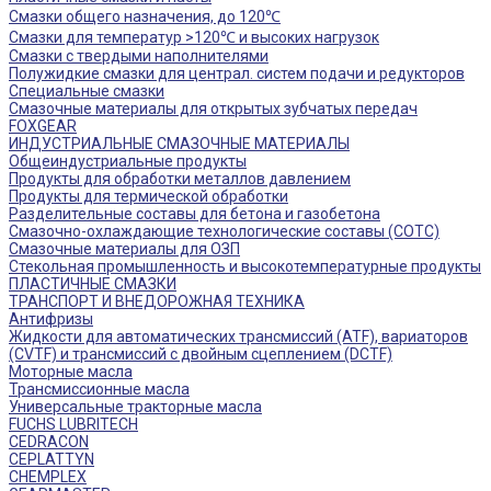
Смазки общего назначения, до 120℃
Смазки для температур >120℃ и высоких нагрузок
Смазки с твердыми наполнителями
Полужидкие смазки для централ. систем подачи и редукторов
Специальные смазки
Смазочные материалы для открытых зубчатых передач
FOXGEAR
ИНДУСТРИАЛЬНЫЕ СМАЗОЧНЫЕ МАТЕРИАЛЫ
Общеиндустриальные продукты
Продукты для обработки металлов давлением
Продукты для термической обработки
Разделительные составы для бетона и газобетона
Смазочно-охлаждающие технологические составы (СОТС)
Смазочные материалы для ОЗП
Стекольная промышленность и высокотемпературные продукты
ПЛАСТИЧНЫЕ СМАЗКИ
ТРАНСПОРТ И ВНЕДОРОЖНАЯ ТЕХНИКА
Антифризы
Жидкости для автоматических трансмиссий (ATF), вариаторов
(CVTF) и трансмиссий с двойным сцеплением (DCTF)
Моторные масла
Трансмиссионные масла
Универсальные тракторные масла
FUCHS LUBRITECH
CEDRACON
CEPLATTYN
CHEMPLEX