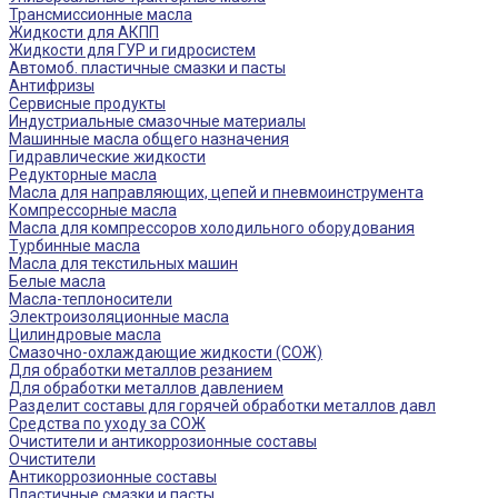
Трансмиссионные масла
Жидкости для АКПП
Жидкости для ГУР и гидросистем
Автомоб. пластичные смазки и пасты
Антифризы
Сервисные продукты
Индустриальные смазочные материалы
Машинные масла общего назначения
Гидравлические жидкости
Редукторные масла
Масла для направляющих, цепей и пневмоинструмента
Компрессорные масла
Масла для компрессоров холодильного оборудования
Турбинные масла
Масла для текстильных машин
Белые масла
Масла-теплоносители
Электроизоляционные масла
Цилиндровые масла
Смазочно-охлаждающие жидкости (СОЖ)
Для обработки металлов резанием
Для обработки металлов давлением
Разделит составы для горячей обработки металлов давл
Средства по уходу за СОЖ
Очистители и антикоррозионные составы
Очистители
Антикоррозионные составы
Пластичные смазки и пасты