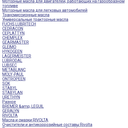
Моторные масла для двигателей, работающих на газообразном
топливе
Моторные масла для легковых автомобилей
Трансмиссионные масла
Универсальные тракторные масла
FUCHS LUBRITECH
CEDRACON
CEPLATTYN
CHEMPLEX
GEARMASTER
GLEIMO
HYKOGEEN
LAGERMEISTER
LUBRODAL
LUBSEC
METABLANC
MOLY-PAUL
ONTROPEEN
SOK
STABYL
STABYLAN
URETHYN
Разное
BREMER &amp; LEGUIL
GERALYN
RIVOLTA
Масла и смазки RIVOLTA
Очистители и антикоррозийные составы Rivolta