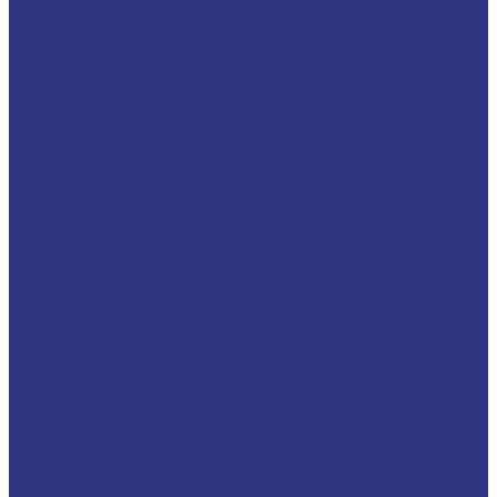
LAGERMEISTER
LUBRODAL
LUBSEC
METABLANC
MOLY-PAUL
ONTROPEEN
SOK
STABYL
STABYLAN
URETHYN
Разное
BREMER &amp; LEGUIL
GERALYN
RIVOLTA
Масла и смазки RIVOLTA
Очистители и антикоррозийные составы Rivolta
Пищевые смазочные материалы Cassida
Нагнетатель для пластичной смазки HD GREASE GUN CASSIDA
Масла для цепей CASSIDA CHAIN OIL
Гидравлические масла CASSIDA
Редукторные масла CASSIDA
Компрессорные масла CASSIDA
Масла-теплоносители CASSIDA
Пластичные смазки CASSIDA
Специальные жидкости CASSIDA
Антигель
Услуги
Подбор смазочных материалов