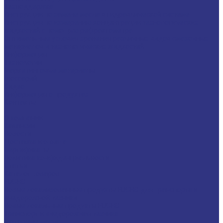
Техподдержка
Инструкции по замене масла в гидравлической системе
Инструкция по измерению концентрации технологических
жидкостей с помощью рефрактометра
Оптимальные условия хранения различных видов смазочных
материалов и технологических жидкостей
Информация
Технологии
Маркетинговые материалы
Глоссарий
Видео
Информация о продуктах
Контакты
...
О компании
Вакансии
Новости
Доставка и оплата
Сертификаты
Политика конфиденциальности
Статьи
Каталог товаров
FUCHS
Новые локализованные продукты FUCHS для транспорта и
внедорожной техники
Новые локальные продукты FUCHS
Транспорт и внедорожная техника
Моторные масла