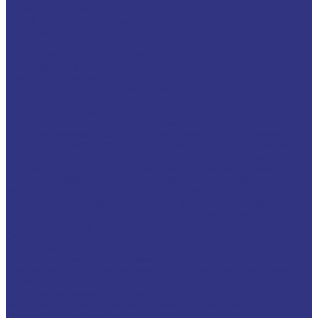
Турбинные масла
Масла для текстильных машин
Белые масла
Масла-теплоносители
Электроизоляционные масла
Цилиндровые масла
Смазочно-охлаждающие жидкости (СОЖ)
Для обработки металлов резанием
Водосмешиваемые
Неводосмешиваемые
Для обработки металлов давлением
Водосмешиваемые СОЖ для обработ металлов давлением
Неводосмешиваемые СОЖ для обработ металлов давлением
Твердые составы для обработки металлов давлением
Разделит составы для горячей обработки металлов давл
Водосмеш. графит составы для горячей штамповки
Неводосмеш. графит составы для горячей штамповки
Водосмеш. безграфит. составы для горячей штамповки
Разделительные составы для литья под давлением
Средства по уходу за СОЖ
Очистители и антикоррозионные составы
Очистители
Очистители водосмешиваемые
Очистители неводосмешиваемые (на основе растворителей)
Антикоррозионные составы
Водосмешиваемые антикоррозионные составы
Масляные и восковые антикоррозионные составы
Пластичные смазки и пасты