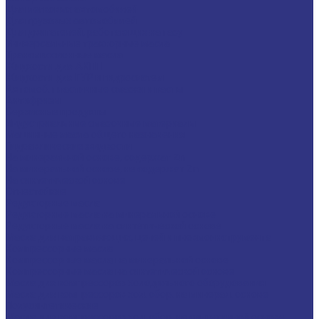
Для легковых автомобилей
Для грузовых автомобилей
Для двигателей, работающих на газу
Универсальные тракторные масла
Трансмиссионные масла
Жидкости для АКПП
Жидкости для ГУР и гидросистем
Автомоб. пластичные смазки и пасты
Антифризы
Сервисные продукты
Индустриальные смазочные материалы
Машинные масла общего назначения
Гидравлические жидкости
На минеральной основе, содержат Zn
На минеральной основе, не содержат Zn
На синтетической основе
Огнестойкие
Редукторные масла
Редукторные масла на минеральной основе
Редукторные масла на синтетической основе
Масла для направляющих, цепей и пневмоинструмента
Компрессорные масла
Компрессорные масла на минеральной основе
Компрессорные масла на синтетической основе
Масла для компрессоров холодильного оборудования
Масла для компрессоров хол. обор. на минерал. основе
Полусинтетические
Масла для компрессоров хол. обор. на синтетичной основе