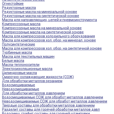
Огнестойкие
Редукторные масла
Редукторные масла на минеральной основе
Редукторные масла на синтетической основе
Масла для направляющих, цепей и пневмоинструмента
Компрессорные масла
Компрессорные масла на минеральной основе
Компрессорные масла на синтетической основе
Масла для компрессоров холодильного оборудования
Масла для компрессоров хол. обор. на минерал. основе
Полусинтетические
Масла для компрессоров хол. обор. на синтетичной основе
Турбинные масла
Масла для текстильных машин
Белые масла
Масла-теплоносители
Электроизоляционные масла
Цилиндровые масла
Смазочно-охлаждающие жидкости (СОЖ)
Для обработки металлов резанием
Водосмешиваемые
Неводосмешиваемые
Для обработки металлов давлением
Водосмешиваемые СОЖ для обработ металлов давлением
Неводосмешиваемые СОЖ для обработ металлов давлением
Твердые составы для обработки металлов давлением
Разделит составы для горячей обработки металлов давл
Водосмеш. графит составы для горячей штамповки