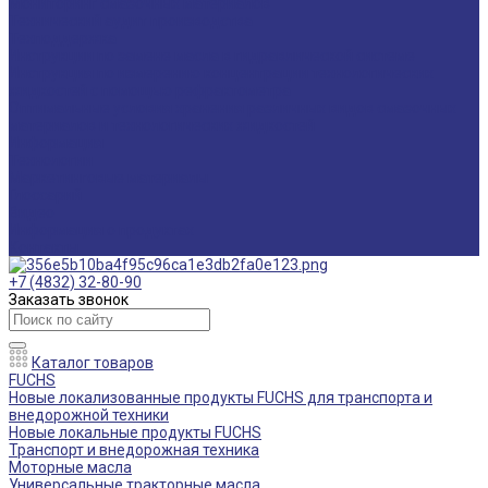
Мониторинг смазочных материалов
Технический аудит производства
Техподдержка
Инструкции по замене масла в гидравлической системе
Инструкция по измерению концентрации технологических
жидкостей с помощью рефрактометра
Оптимальные условия хранения различных видов смазочных
материалов и технологических жидкостей
Информация
Технологии
Маркетинговые материалы
Глоссарий
Видео
Информация о продуктах
Контакты
+7 (4832) 32-80-90
Заказать звонок
Каталог товаров
FUCHS
Новые локализованные продукты FUCHS для транспорта и
внедорожной техники
Новые локальные продукты FUCHS
Транспорт и внедорожная техника
Моторные масла
Универсальные тракторные масла