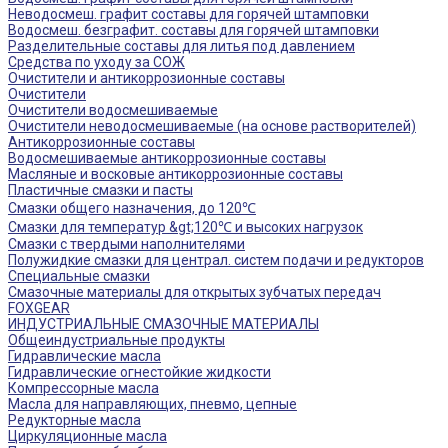
Неводосмеш. графит составы для горячей штамповки
Водосмеш. безграфит. составы для горячей штамповки
Разделительные составы для литья под давлением
Средства по уходу за СОЖ
Очистители и антикоррозионные составы
Очистители
Очистители водосмешиваемые
Очистители неводосмешиваемые (на основе растворителей)
Антикоррозионные составы
Водосмешиваемые антикоррозионные составы
Масляные и восковые антикоррозионные составы
Пластичные смазки и пасты
Смазки общего назначения, до 120℃
Смазки для температур &gt;120℃ и высоких нагрузок
Смазки с твердыми наполнителями
Полужидкие смазки для централ. систем подачи и редукторов
Специальные смазки
Смазочные материалы для открытых зубчатых передач
FOXGEAR
ИНДУСТРИАЛЬНЫЕ СМАЗОЧНЫЕ МАТЕРИАЛЫ
Общеиндустриальные продукты
Гидравлические масла
Гидравлические огнестойкие жидкости
Компрессорные масла
Масла для направляющих, пневмо, цепные
Редукторные масла
Циркуляционные масла