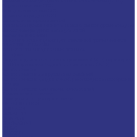
Смазочно-охлаждающие технологические составы (СОТС)
Водосмешиваемые СОЖ
Неводосмешиваемые СОЖ
Средства по уходу за СОЖ
Смазочные материалы для ОЗП
Стекольная промышленность и высокотемпературные продукты
Высокотемпературные масла для цепей
Масла теплоносители
Технологические жидкости для стекольной промышленности
ПЛАСТИЧНЫЕ СМАЗКИ
ТРАНСПОРТ И ВНЕДОРОЖНАЯ ТЕХНИКА
Антифризы
Жидкости для автоматических трансмиссий (ATF), вариаторов
(CVTF) и трансмиссий с двойным сцеплением (DCTF)
Моторные масла
Моторные масла для грузовых автомобилей
Моторные масла для двигателей, работающих на газообразном
топливе
Моторные масла для легковых автомобилей
Трансмиссионные масла
Универсальные тракторные масла
FUCHS LUBRITECH
CEDRACON
CEPLATTYN
CHEMPLEX
GEARMASTER
GLEIMO
HYKOGEEN