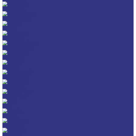
CHEMPLEX
GEARMASTER
GLEIMO
HYKOGEEN
LAGERMEISTER
LUBRODAL
LUBSEC
METABLANC
MOLY-PAUL
ONTROPEEN
SOK
STABYL
STABYLAN
URETHYN