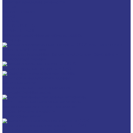
Политика конфиденциальности
Статьи
Каталог товаров
FUCHS
FOXGEAR
FUCHS LUBRITECH
BREMER & LEGUIL
Пищевые смазочные материалы Cassida
Антигель
Новые локализованные продукты FUCHS для транспорта и
внедорожной техники
Новые локальные продукты FUCHS
Транспорт и внедорожная техника
Моторные масла
Универсальные тракторные масла
Трансмиссионные масла
Индустриальные смазочные материалы
Машинные масла общего назначения
Гидравлические жидкости
Редукторные масла
Смазочно-охлаждающие жидкости (СОЖ)
Для обработки металлов резанием