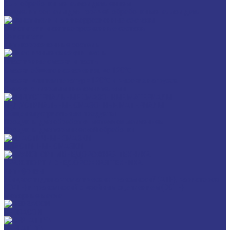
Для обработки металлов давлением
Разделит составы для горячей обработки металлов давл
Очистители и антикоррозионные составы
Очистители
Антикоррозионные составы
Пластичные смазки и пасты
Смазки общего назначения, до 120℃
Смазки для температур >120℃ и высоких нагрузок
Смазки с твердыми наполнителями
ИНДУСТРИАЛЬНЫЕ СМАЗОЧНЫЕ МАТЕРИАЛЫ
Общеиндустриальные продукты
Продукты для обработки металлов давлением
Продукты для термической обработки
ПЛАСТИЧНЫЕ СМАЗКИ
ТРАНСПОРТ И ВНЕДОРОЖНАЯ ТЕХНИКА
Антифризы
Жидкости для автоматических трансмиссий (ATF), вариаторов
(CVTF) и трансмиссий с двойным сцеплением (DCTF)
Моторные масла
CEDRACON
CEPLATTYN