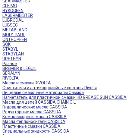
GEARMASTER
GLEIMO
HYKOGEEN
LAGERMEISTER
LUBRODAL
LUBSEC
METABLANC
MOLY-PAUL
ONTROPEEN
SOK
STABYL
STABYLAN
URETHYN
Разное
BREMER & LEGUIL
GERALYN
RIVOLTA
Масла и смазки RIVOLTA
Очистители и антикоррозийные составы Rivolta
Пищевые смазочные материалы Cassida
Нагнетатель для пластичной смазки HD GREASE GUN CASSIDA
Масла для цепей CASSIDA CHAIN OIL
Гидравлические масла CASSIDA
Редукторные масла CASSIDA
Компрессорные масла CASSIDA
Масла-теплоносители CASSIDA
Пластичные смазки CASSIDA
Специальные жидкости CASSIDA