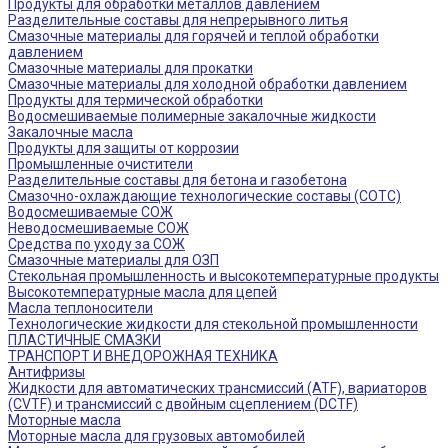
Продукты для обработки металлов давлением
Разделительные составы для непрерывного литья
Смазочные материалы для горячей и теплой обработки
давлением
Смазочные материалы для прокатки
Смазочные материалы для холодной обработки давлением
Продукты для термической обработки
Водосмешиваемые полимерные закалочные жидкости
Закалочные масла
Продукты для защиты от коррозии
Промышленные очистители
Разделительные составы для бетона и газобетона
Смазочно-охлаждающие технологические составы (СОТС)
Водосмешиваемые СОЖ
Неводосмешиваемые СОЖ
Средства по уходу за СОЖ
Смазочные материалы для ОЗП
Стекольная промышленность и высокотемпературные продукты
Высокотемпературные масла для цепей
Масла теплоносители
Технологические жидкости для стекольной промышленности
ПЛАСТИЧНЫЕ СМАЗКИ
ТРАНСПОРТ И ВНЕДОРОЖНАЯ ТЕХНИКА
Антифризы
Жидкости для автоматических трансмиссий (ATF), вариаторов
(CVTF) и трансмиссий с двойным сцеплением (DCTF)
Моторные масла
Моторные масла для грузовых автомобилей