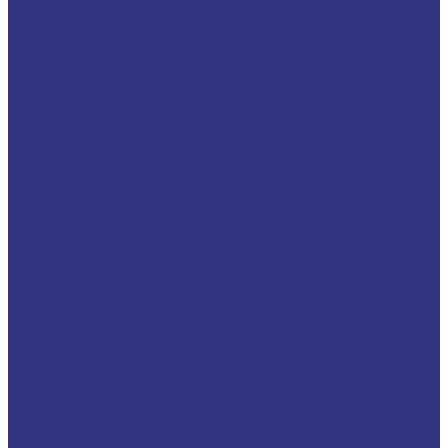
Смазки общего назначения, до 120℃
Смазки для температур &gt;120℃ и высоких нагрузок
Смазки с твердыми наполнителями
Полужидкие смазки для централ. систем подачи и редукторов
Специальные смазки
Смазочные материалы для открытых зубчатых передач
FOXGEAR
ИНДУСТРИАЛЬНЫЕ СМАЗОЧНЫЕ МАТЕРИАЛЫ
Общеиндустриальные продукты
Гидравлические масла
Гидравлические огнестойкие жидкости
Компрессорные масла
Масла для направляющих, пневмо, цепные
Редукторные масла
Циркуляционные масла
Продукты для обработки металлов давлением
Разделительные составы для непрерывного литья
Смазочные материалы для горячей и теплой обработки
давлением
Смазочные материалы для прокатки
Смазочные материалы для холодной обработки давлением
Продукты для термической обработки
Водосмешиваемые полимерные закалочные жидкости
Закалочные масла
Продукты для защиты от коррозии
Промышленные очистители
Разделительные составы для бетона и газобетона