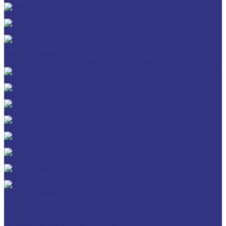
Разное
GERALYN
RIVOLTA
Масла и смазки RIVOLTA
Очистители и антикоррозийные составы Rivolta
Нагнетатель для пластичной смазки HD GREASE GUN CASSIDA
Масла для цепей CASSIDA CHAIN OIL
Гидравлические масла CASSIDA
Редукторные масла CASSIDA
Компрессорные масла CASSIDA
Масла-теплоносители CASSIDA
Пластичные смазки CASSIDA
Специальные жидкости CASSIDA
Услуги
Подбор смазочных материалов
Мониторинг смазочных материалов
Технический аудит производства