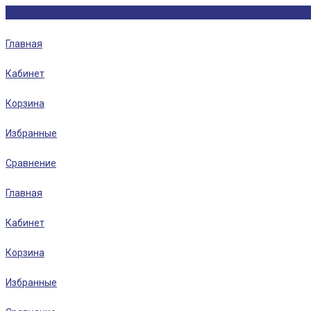
Главная
Кабинет
Корзина
Избранные
Сравнение
Главная
Кабинет
Корзина
Избранные