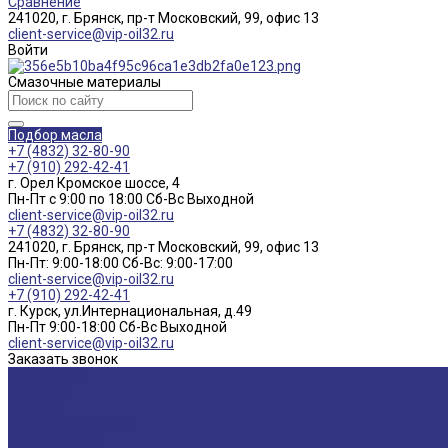
Сравнение
241020, г. Брянск, пр-т Московский, 99, офис 13
client-service@vip-oil32.ru
Войти
Смазочные материалы
Подбор масла
+7 (4832) 32-80-90
+7 (910) 292-42-41
г. Орел Кромское шоссе, 4
Пн-Пт с 9:00 по 18:00 Cб-Вс Выходной
client-service@vip-oil32.ru
+7 (4832) 32-80-90
241020, г. Брянск, пр-т Московский, 99, офис 13
Пн-Пт: 9:00-18:00 Cб-Вс: 9:00-17:00
client-service@vip-oil32.ru
+7 (910) 292-42-41
г. Курск, ул.Интернациональная, д.49
Пн-Пт 9:00-18:00 Cб-Вс Выходной
client-service@vip-oil32.ru
Заказать звонок
О компании
Вакансии
Новости
Доставка и оплата
Сертификаты