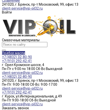
Сравнение
241020, г. Брянск, пр-т Московский, 99, офис 13
client-service@vip-oil32.ru
Войти
Смазочные материалы
Подбор масла
+7 (4832) 32-80-90
+7 (910) 292-42-41
г. Орел Кромское шоссе, 4
Пн-Пт с 9:00 по 18:00 Cб-Вс Выходной
client-service@vip-oil32.ru
+7 (4832) 32-80-90
241020, г. Брянск, пр-т Московский, 99, офис 13
Пн-Пт: 9:00-18:00 Cб-Вс: 9:00-17:00
client-service@vip-oil32.ru
+7 (910) 292-42-41
г. Курск, ул.Интернациональная, д.49
Пн-Пт 9:00-18:00 Cб-Вс Выходной
client-service@vip-oil32.ru
Заказать звонок