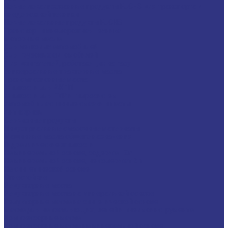
Новые локализованные продукты FUCHS для транспорта и
внедорожной техники
Новые локальные продукты FUCHS
Транспорт и внедорожная техника
Моторные масла
Для легковых автомобилей
Для грузовых автомобилей
Для двигателей, работающих на газу
Универсальные тракторные масла
Трансмиссионные масла
Жидкости для АКПП
Жидкости для ГУР и гидросистем
Автомоб. пластичные смазки и пасты
Антифризы
Сервисные продукты
Индустриальные смазочные материалы
Машинные масла общего назначения
Гидравлические жидкости
На минеральной основе, содержат Zn
На минеральной основе, не содержат Zn
На синтетической основе
Огнестойкие
Редукторные масла
Редукторные масла на минеральной основе
Редукторные масла на синтетической основе
Масла для направляющих, цепей и пневмоинструмента
Компрессорные масла
Компрессорные масла на минеральной основе