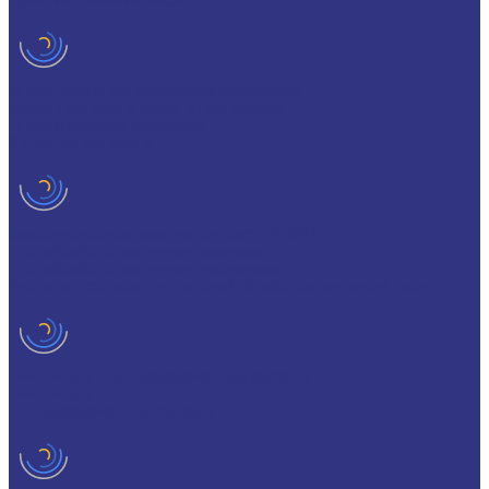
Трансмиссионные масла
Индустриальные смазочные материалы
Машинные масла общего назначения
Гидравлические жидкости
Редукторные масла
Смазочно-охлаждающие жидкости (СОЖ)
Для обработки металлов резанием
Для обработки металлов давлением
Разделит составы для горячей обработки металлов давл
Очистители и антикоррозионные составы
Очистители
Антикоррозионные составы