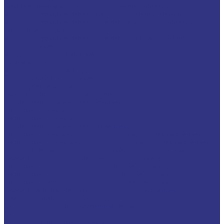
Компрессорные масла на синтетической основе
Масла для компрессоров холодильного оборудования
Масла для компрессоров хол. обор. на минерал. основе
Полусинтетические
Масла для компрессоров хол. обор. на синтетичной основе
Турбинные масла
Масла для текстильных машин
Белые масла
Масла-теплоносители
Электроизоляционные масла
Цилиндровые масла
Смазочно-охлаждающие жидкости (СОЖ)
Для обработки металлов резанием
Водосмешиваемые
Неводосмешиваемые
Для обработки металлов давлением
Водосмешиваемые СОЖ для обработ металлов давлением
Неводосмешиваемые СОЖ для обработ металлов давлением
Твердые составы для обработки металлов давлением
Разделит составы для горячей обработки металлов давл
Водосмеш. графит составы для горячей штамповки
Неводосмеш. графит составы для горячей штамповки
Водосмеш. безграфит. составы для горячей штамповки
Разделительные составы для литья под давлением
Средства по уходу за СОЖ
Очистители и антикоррозионные составы
Очистители
Очистители водосмешиваемые