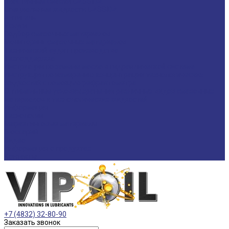
Пластичные смазки CASSIDA
Специальные жидкости CASSIDA
Антигель
Услуги
Подбор смазочных материалов
Мониторинг смазочных материалов
Технический аудит производства
Техподдержка
Инструкции по замене масла в гидравлической системе
Инструкция по измерению концентрации технологических
жидкостей с помощью рефрактометра
Оптимальные условия хранения различных видов смазочных
материалов и технологических жидкостей
Информация
Технологии
Маркетинговые материалы
Глоссарий
Видео
Информация о продуктах
Контакты
+7 (4832) 32-80-90
Заказать звонок