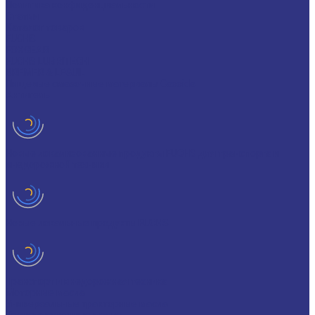
Политика конфиденциальности
Статьи
Каталог товаров
FUCHS
FOXGEAR
FUCHS LUBRITECH
BREMER & LEGUIL
Пищевые смазочные материалы Cassida
Антигель
Новые локализованные продукты FUCHS для транспорта и
внедорожной техники
Новые локальные продукты FUCHS
Транспорт и внедорожная техника
Моторные масла
Универсальные тракторные масла