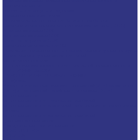
Водосмешиваемые полимерные закалочные жидкости
Закалочные масла
Продукты для защиты от коррозии
Промышленные очистители
Разделительные составы для бетона и газобетона
Смазочно-охлаждающие технологические составы (СОТС)
Водосмешиваемые СОЖ
Неводосмешиваемые СОЖ
Средства по уходу за СОЖ
Смазочные материалы для ОЗП
Стекольная промышленность и высокотемпературные продукты
Высокотемпературные масла для цепей
Масла теплоносители
Технологические жидкости для стекольной промышленности
ПЛАСТИЧНЫЕ СМАЗКИ
ТРАНСПОРТ И ВНЕДОРОЖНАЯ ТЕХНИКА
Антифризы
Жидкости для автоматических трансмиссий (ATF), вариаторов
(CVTF) и трансмиссий с двойным сцеплением (DCTF)
Моторные масла
Моторные масла для грузовых автомобилей
Моторные масла для двигателей, работающих на газообразном
топливе
Моторные масла для легковых автомобилей
Трансмиссионные масла
Универсальные тракторные масла
FUCHS LUBRITECH
CEDRACON