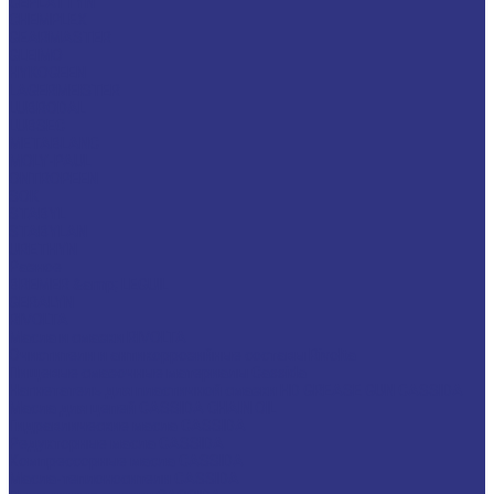
CEPLATTYN
CHEMPLEX
GEARMASTER
GLEIMO
HYKOGEEN
LAGERMEISTER
LUBRODAL
LUBSEC
METABLANC
MOLY-PAUL
ONTROPEEN
SOK
STABYL
STABYLAN
URETHYN
Разное
BREMER &amp; LEGUIL
GERALYN
RIVOLTA
Масла и смазки RIVOLTA
Очистители и антикоррозийные составы Rivolta
Пищевые смазочные материалы Cassida
Нагнетатель для пластичной смазки HD GREASE GUN CASSIDA
Масла для цепей CASSIDA CHAIN OIL
Гидравлические масла CASSIDA
Редукторные масла CASSIDA
Компрессорные масла CASSIDA
Масла-теплоносители CASSIDA