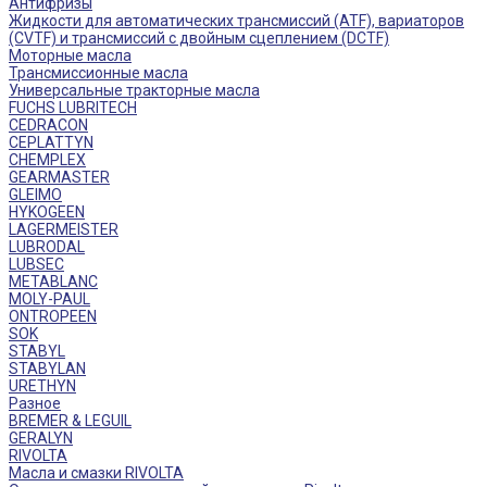
Антифризы
Жидкости для автоматических трансмиссий (ATF), вариаторов
(CVTF) и трансмиссий с двойным сцеплением (DCTF)
Моторные масла
Трансмиссионные масла
Универсальные тракторные масла
FUCHS LUBRITECH
CEDRACON
CEPLATTYN
CHEMPLEX
GEARMASTER
GLEIMO
HYKOGEEN
LAGERMEISTER
LUBRODAL
LUBSEC
METABLANC
MOLY-PAUL
ONTROPEEN
SOK
STABYL
STABYLAN
URETHYN
Разное
BREMER & LEGUIL
GERALYN
RIVOLTA
Масла и смазки RIVOLTA