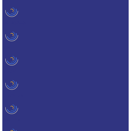
ONTROPEEN
SOK
STABYL
STABYLAN
URETHYN