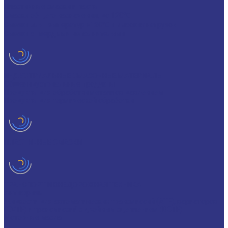
Пластичные смазки и пасты
Смазки общего назначения, до 120℃
Смазки для температур >120℃ и высоких нагрузок
Смазки с твердыми наполнителями
ИНДУСТРИАЛЬНЫЕ СМАЗОЧНЫЕ МАТЕРИАЛЫ
Общеиндустриальные продукты
Продукты для обработки металлов давлением
Продукты для термической обработки
ПЛАСТИЧНЫЕ СМАЗКИ
ТРАНСПОРТ И ВНЕДОРОЖНАЯ ТЕХНИКА
Антифризы
Жидкости для автоматических трансмиссий (ATF), вариаторов
(CVTF) и трансмиссий с двойным сцеплением (DCTF)
Моторные масла