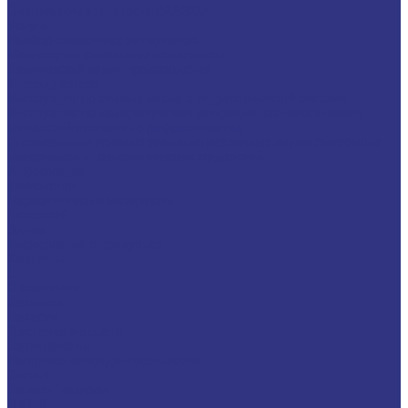
Специальные жидкости CASSIDA
Услуги
Подбор смазочных материалов
Мониторинг смазочных материалов
Технический аудит производства
Техподдержка
Инструкции по замене масла в гидравлической системе
Инструкция по измерению концентрации технологических
жидкостей с помощью рефрактометра
Оптимальные условия хранения различных видов смазочных
материалов и технологических жидкостей
Информация
Технологии
Маркетинговые материалы
Глоссарий
Видео
Информация о продуктах
Контакты
...
О компании
Вакансии
Новости
Доставка и оплата
Сертификаты
Политика конфиденциальности
Статьи
Каталог товаров
FUCHS