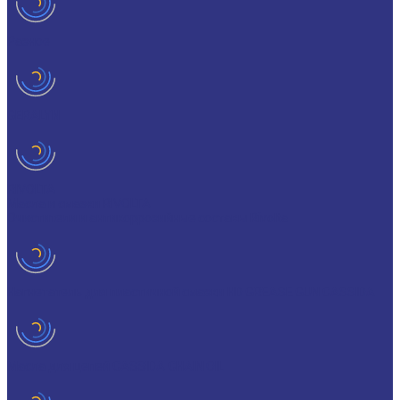
Разное
GERALYN
RIVOLTA
Масла и смазки RIVOLTA
Очистители и антикоррозийные составы Rivolta
Нагнетатель для пластичной смазки HD GREASE GUN CASSIDA
Масла для цепей CASSIDA CHAIN OIL