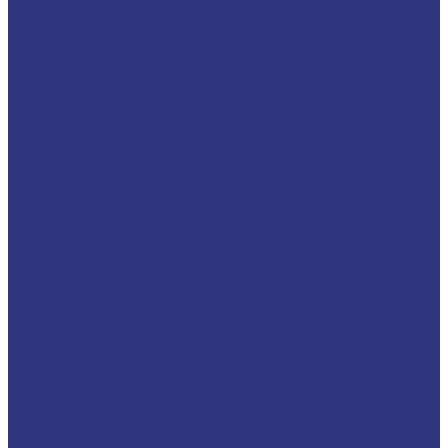
Очистители неводосмешиваемые (на основе растворителей)
Антикоррозионные составы
Водосмешиваемые антикоррозионные составы
Масляные и восковые антикоррозионные составы
Пластичные смазки и пасты
Смазки общего назначения, до 120℃
Смазки для температур &gt;120℃ и высоких нагрузок
Смазки с твердыми наполнителями
Полужидкие смазки для централ. систем подачи и редукторов
Специальные смазки
Смазочные материалы для открытых зубчатых передач
FOXGEAR
ИНДУСТРИАЛЬНЫЕ СМАЗОЧНЫЕ МАТЕРИАЛЫ
Общеиндустриальные продукты
Гидравлические масла
Гидравлические огнестойкие жидкости
Компрессорные масла
Масла для направляющих, пневмо, цепные
Редукторные масла
Циркуляционные масла
Продукты для обработки металлов давлением
Разделительные составы для непрерывного литья
Смазочные материалы для горячей и теплой обработки
давлением
Смазочные материалы для прокатки
Смазочные материалы для холодной обработки давлением
Продукты для термической обработки