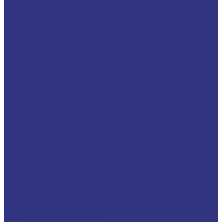
LAGERMEISTER
LUBRODAL
LUBSEC
METABLANC
MOLY-PAUL
ONTROPEEN
SOK
STABYL
STABYLAN
URETHYN
Разное
BREMER &amp; LEGUIL
GERALYN
RIVOLTA
Масла и смазки RIVOLTA
Очистители и антикоррозийные составы Rivolta
Пищевые смазочные материалы Cassida
Нагнетатель для пластичной смазки HD GREASE GUN CASSIDA
Масла для цепей CASSIDA CHAIN OIL
Гидравлические масла CASSIDA
Редукторные масла CASSIDA
Компрессорные масла CASSIDA
Масла-теплоносители CASSIDA
Пластичные смазки CASSIDA
Специальные жидкости CASSIDA
Антигель
Услуги
Подбор смазочных материалов