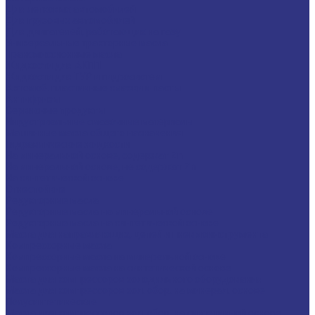
Для легковых автомобилей
Для грузовых автомобилей
Для двигателей, работающих на газу
Универсальные тракторные масла
Трансмиссионные масла
Жидкости для АКПП
Жидкости для ГУР и гидросистем
Автомоб. пластичные смазки и пасты
Антифризы
Сервисные продукты
Индустриальные смазочные материалы
Машинные масла общего назначения
Гидравлические жидкости
На минеральной основе, содержат Zn
На минеральной основе, не содержат Zn
На синтетической основе
Огнестойкие
Редукторные масла
Редукторные масла на минеральной основе
Редукторные масла на синтетической основе
Масла для направляющих, цепей и пневмоинструмента
Компрессорные масла
Компрессорные масла на минеральной основе
Компрессорные масла на синтетической основе
Масла для компрессоров холодильного оборудования
Масла для компрессоров хол. обор. на минерал. основе
Полусинтетические
Масла для компрессоров хол. обор. на синтетичной основе