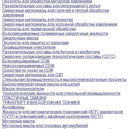
Продукты для обработки металлов давлением
Разделительные составы для непрерывного литья
Смазочные материалы для горячей и теплой обработки
давлением
Смазочные материалы для прокатки
Смазочные материалы для холодной обработки давлением
Продукты для термической обработки
Водосмешиваемые полимерные закалочные жидкости
Закалочные масла
Продукты для защиты от коррозии
Промышленные очистители
Разделительные составы для бетона и газобетона
Смазочно-охлаждающие технологические составы (СОТС)
Водосмешиваемые СОЖ
Неводосмешиваемые СОЖ
Средства по уходу за СОЖ
Смазочные материалы для ОЗП
Стекольная промышленность и высокотемпературные продукты
Высокотемпературные масла для цепей
Масла теплоносители
Технологические жидкости для стекольной промышленности
ПЛАСТИЧНЫЕ СМАЗКИ
ТРАНСПОРТ И ВНЕДОРОЖНАЯ ТЕХНИКА
Антифризы
Жидкости для автоматических трансмиссий (ATF), вариаторов
(CVTF) и трансмиссий с двойным сцеплением (DCTF)
Моторные масла
Моторные масла для грузовых автомобилей