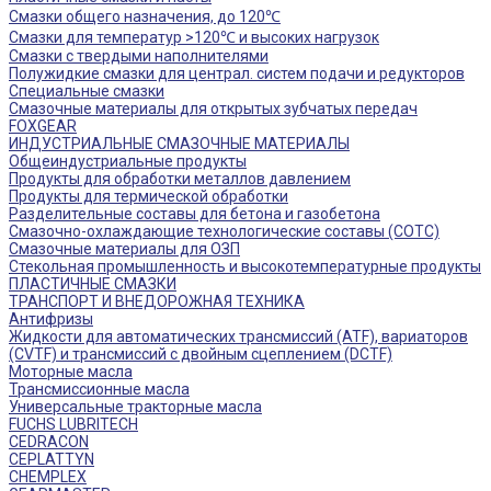
Смазки общего назначения, до 120℃
Смазки для температур >120℃ и высоких нагрузок
Смазки с твердыми наполнителями
Полужидкие смазки для централ. систем подачи и редукторов
Специальные смазки
Смазочные материалы для открытых зубчатых передач
FOXGEAR
ИНДУСТРИАЛЬНЫЕ СМАЗОЧНЫЕ МАТЕРИАЛЫ
Общеиндустриальные продукты
Продукты для обработки металлов давлением
Продукты для термической обработки
Разделительные составы для бетона и газобетона
Смазочно-охлаждающие технологические составы (СОТС)
Смазочные материалы для ОЗП
Стекольная промышленность и высокотемпературные продукты
ПЛАСТИЧНЫЕ СМАЗКИ
ТРАНСПОРТ И ВНЕДОРОЖНАЯ ТЕХНИКА
Антифризы
Жидкости для автоматических трансмиссий (ATF), вариаторов
(CVTF) и трансмиссий с двойным сцеплением (DCTF)
Моторные масла
Трансмиссионные масла
Универсальные тракторные масла
FUCHS LUBRITECH
CEDRACON
CEPLATTYN
CHEMPLEX