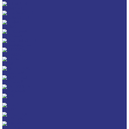
CHEMPLEX
GEARMASTER
GLEIMO
HYKOGEEN
LAGERMEISTER
LUBRODAL
LUBSEC
METABLANC
MOLY-PAUL
ONTROPEEN
SOK
STABYL
STABYLAN
URETHYN