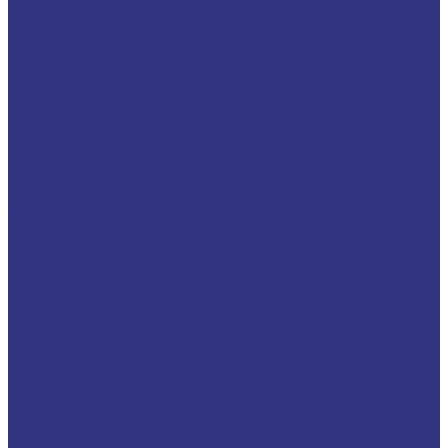
Смазки общего назначения, до 120℃
Смазки для температур &gt;120℃ и высоких нагрузок
Смазки с твердыми наполнителями
Полужидкие смазки для централ. систем подачи и редукторов
Специальные смазки
Смазочные материалы для открытых зубчатых передач
FOXGEAR
ИНДУСТРИАЛЬНЫЕ СМАЗОЧНЫЕ МАТЕРИАЛЫ
Общеиндустриальные продукты
Гидравлические масла
Гидравлические огнестойкие жидкости
Компрессорные масла
Масла для направляющих, пневмо, цепные
Редукторные масла
Циркуляционные масла
Продукты для обработки металлов давлением
Разделительные составы для непрерывного литья
Смазочные материалы для горячей и теплой обработки
давлением
Смазочные материалы для прокатки
Смазочные материалы для холодной обработки давлением
Продукты для термической обработки
Водосмешиваемые полимерные закалочные жидкости
Закалочные масла
Продукты для защиты от коррозии
Промышленные очистители
Разделительные составы для бетона и газобетона