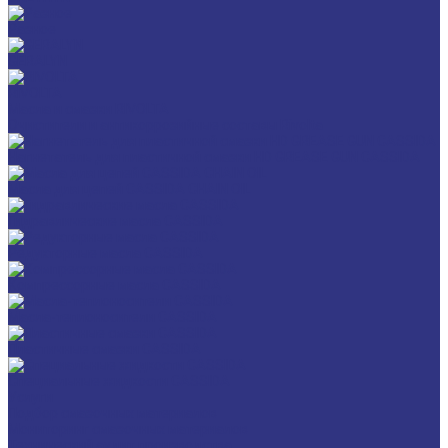
Разное
GERALYN
RIVOLTA
Масла и смазки RIVOLTA
Очистители и антикоррозийные составы Rivolta
Нагнетатель для пластичной смазки HD GREASE GUN CASSIDA
Масла для цепей CASSIDA CHAIN OIL
Гидравлические масла CASSIDA
Редукторные масла CASSIDA
Компрессорные масла CASSIDA
Масла-теплоносители CASSIDA
Пластичные смазки CASSIDA
Специальные жидкости CASSIDA
Услуги
Подбор смазочных материалов
Мониторинг смазочных материалов
Технический аудит производства