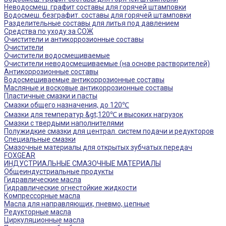
Неводосмеш. графит составы для горячей штамповки
Водосмеш. безграфит. составы для горячей штамповки
Разделительные составы для литья под давлением
Средства по уходу за СОЖ
Очистители и антикоррозионные составы
Очистители
Очистители водосмешиваемые
Очистители неводосмешиваемые (на основе растворителей)
Антикоррозионные составы
Водосмешиваемые антикоррозионные составы
Масляные и восковые антикоррозионные составы
Пластичные смазки и пасты
Смазки общего назначения, до 120℃
Смазки для температур &gt;120℃ и высоких нагрузок
Смазки с твердыми наполнителями
Полужидкие смазки для централ. систем подачи и редукторов
Специальные смазки
Смазочные материалы для открытых зубчатых передач
FOXGEAR
ИНДУСТРИАЛЬНЫЕ СМАЗОЧНЫЕ МАТЕРИАЛЫ
Общеиндустриальные продукты
Гидравлические масла
Гидравлические огнестойкие жидкости
Компрессорные масла
Масла для направляющих, пневмо, цепные
Редукторные масла
Циркуляционные масла