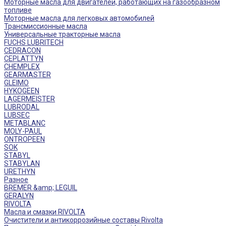
Моторные масла для двигателей, работающих на газообразном
топливе
Моторные масла для легковых автомобилей
Трансмиссионные масла
Универсальные тракторные масла
FUCHS LUBRITECH
CEDRACON
CEPLATTYN
CHEMPLEX
GEARMASTER
GLEIMO
HYKOGEEN
LAGERMEISTER
LUBRODAL
LUBSEC
METABLANC
MOLY-PAUL
ONTROPEEN
SOK
STABYL
STABYLAN
URETHYN
Разное
BREMER &amp; LEGUIL
GERALYN
RIVOLTA
Масла и смазки RIVOLTA
Очистители и антикоррозийные составы Rivolta