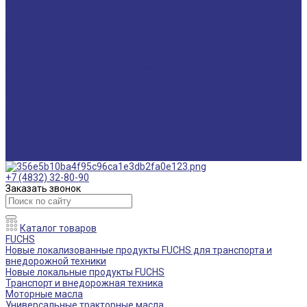
Мониторинг смазочных материалов
Технический аудит производства
Техподдержка
Инструкции по замене масла в гидравлической системе
Инструкция по измерению концентрации технологических
жидкостей с помощью рефрактометра
Оптимальные условия хранения различных видов смазочных
материалов и технологических жидкостей
Информация
Технологии
Маркетинговые материалы
Глоссарий
Видео
Информация о продуктах
Контакты
+7 (4832) 32-80-90
Заказать звонок
Каталог товаров
FUCHS
Новые локализованные продукты FUCHS для транспорта и
внедорожной техники
Новые локальные продукты FUCHS
Транспорт и внедорожная техника
Моторные масла
Универсальные тракторные масла