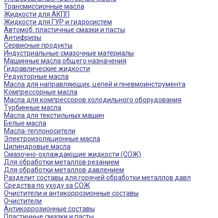
Трансмиссионные масла
Жидкости для АКПП
Жидкости для ГУР и гидросистем
Автомоб. пластичные смазки и пасты
Антифризы
Сервисные продукты
Индустриальные смазочные материалы
Машинные масла общего назначения
Гидравлические жидкости
Редукторные масла
Масла для направляющих, цепей и пневмоинструмента
Компрессорные масла
Масла для компрессоров холодильного оборудования
Турбинные масла
Масла для текстильных машин
Белые масла
Масла-теплоносители
Электроизоляционные масла
Цилиндровые масла
Смазочно-охлаждающие жидкости (СОЖ)
Для обработки металлов резанием
Для обработки металлов давлением
Разделит составы для горячей обработки металлов давл
Средства по уходу за СОЖ
Очистители и антикоррозионные составы
Очистители
Антикоррозионные составы
Пластичные смазки и пасты