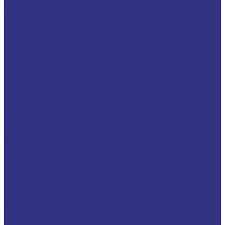
Турбинные масла
Масла для текстильных машин
Белые масла
Масла-теплоносители
Электроизоляционные масла
Цилиндровые масла
Смазочно-охлаждающие жидкости (СОЖ)
Для обработки металлов резанием
Водосмешиваемые
Неводосмешиваемые
Для обработки металлов давлением
Водосмешиваемые СОЖ для обработ металлов давлением
Неводосмешиваемые СОЖ для обработ металлов давлением
Твердые составы для обработки металлов давлением
Разделит составы для горячей обработки металлов давл
Водосмеш. графит составы для горячей штамповки
Неводосмеш. графит составы для горячей штамповки
Водосмеш. безграфит. составы для горячей штамповки
Разделительные составы для литья под давлением
Средства по уходу за СОЖ
Очистители и антикоррозионные составы
Очистители
Очистители водосмешиваемые
Очистители неводосмешиваемые (на основе растворителей)
Антикоррозионные составы
Водосмешиваемые антикоррозионные составы
Масляные и восковые антикоррозионные составы
Пластичные смазки и пасты