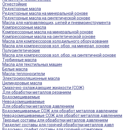
Огнестойкие
Редукторные масла
Редукторные масла на минеральной основе
Редукторные масла на синтетической основе
Масла для направляющих, цепей и пневмоинструмента
Компрессорные масла
Компрессорные масла на минеральной основе
Компрессорные масла на синтетической основе
Масла для компрессоров холодильного оборудования
Масла для компрессоров хол. обор. на минерал. основе
Полусинтетические
Масла для компрессоров хол. обор. на синтетичной основе
Турбинные масла
Масла для текстильных машин
Белые масла
Масла-теплоносители
Электроизоляционные масла
Цилиндровые масла
Смазочно-охлаждающие жидкости (СОЖ)
Для обработки металлов резанием
Водосмешиваемые
Неводосмешиваемые
Для обработки металлов давлением
Водосмешиваемые СОЖ для обработ металлов давлением
Неводосмешиваемые СОЖ для обработ металлов давлением
Твердые составы для обработки металлов давлением
Разделит составы для горячей обработки металлов давл
Водосмеш. графит составы для горячей штамповки