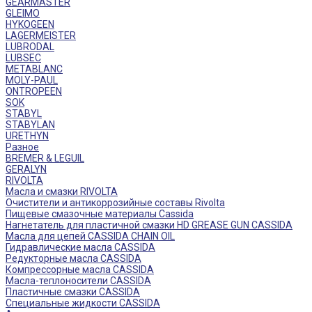
GEARMASTER
GLEIMO
HYKOGEEN
LAGERMEISTER
LUBRODAL
LUBSEC
METABLANC
MOLY-PAUL
ONTROPEEN
SOK
STABYL
STABYLAN
URETHYN
Разное
BREMER & LEGUIL
GERALYN
RIVOLTA
Масла и смазки RIVOLTA
Очистители и антикоррозийные составы Rivolta
Пищевые смазочные материалы Cassida
Нагнетатель для пластичной смазки HD GREASE GUN CASSIDA
Масла для цепей CASSIDA CHAIN OIL
Гидравлические масла CASSIDA
Редукторные масла CASSIDA
Компрессорные масла CASSIDA
Масла-теплоносители CASSIDA
Пластичные смазки CASSIDA
Специальные жидкости CASSIDA