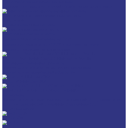
Для обработки металлов давлением
Разделит составы для горячей обработки металлов давл
Очистители и антикоррозионные составы
Очистители
Антикоррозионные составы
Пластичные смазки и пасты
Смазки общего назначения, до 120℃
Смазки для температур >120℃ и высоких нагрузок
Смазки с твердыми наполнителями
ИНДУСТРИАЛЬНЫЕ СМАЗОЧНЫЕ МАТЕРИАЛЫ
Общеиндустриальные продукты
Продукты для обработки металлов давлением
Продукты для термической обработки
ПЛАСТИЧНЫЕ СМАЗКИ
ТРАНСПОРТ И ВНЕДОРОЖНАЯ ТЕХНИКА
Антифризы
Жидкости для автоматических трансмиссий (ATF), вариаторов
(CVTF) и трансмиссий с двойным сцеплением (DCTF)
Моторные масла
CEDRACON
CEPLATTYN