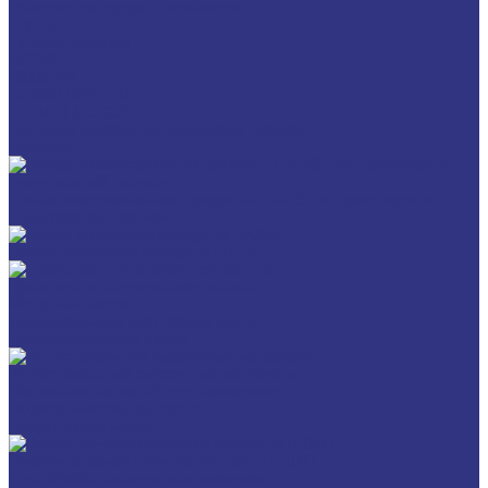
Политика конфиденциальности
Статьи
Каталог товаров
FUCHS
FOXGEAR
FUCHS LUBRITECH
BREMER & LEGUIL
Пищевые смазочные материалы Cassida
Антигель
Новые локализованные продукты FUCHS для транспорта и
внедорожной техники
Новые локальные продукты FUCHS
Транспорт и внедорожная техника
Моторные масла
Универсальные тракторные масла
Трансмиссионные масла
Индустриальные смазочные материалы
Машинные масла общего назначения
Гидравлические жидкости
Редукторные масла
Смазочно-охлаждающие жидкости (СОЖ)
Для обработки металлов резанием