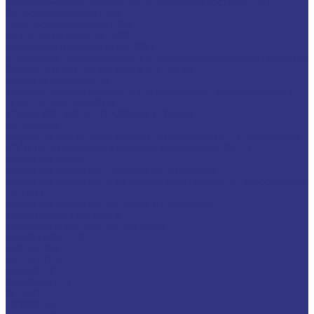
Смазочно-охлаждающие технологические составы (СОТС)
Водосмешиваемые СОЖ
Неводосмешиваемые СОЖ
Средства по уходу за СОЖ
Смазочные материалы для ОЗП
Стекольная промышленность и высокотемпературные продукты
Высокотемпературные масла для цепей
Масла теплоносители
Технологические жидкости для стекольной промышленности
ПЛАСТИЧНЫЕ СМАЗКИ
ТРАНСПОРТ И ВНЕДОРОЖНАЯ ТЕХНИКА
Антифризы
Жидкости для автоматических трансмиссий (ATF), вариаторов
(CVTF) и трансмиссий с двойным сцеплением (DCTF)
Моторные масла
Моторные масла для грузовых автомобилей
Моторные масла для двигателей, работающих на газообразном
топливе
Моторные масла для легковых автомобилей
Трансмиссионные масла
Универсальные тракторные масла
FUCHS LUBRITECH
CEDRACON
CEPLATTYN
CHEMPLEX
GEARMASTER
GLEIMO
HYKOGEEN