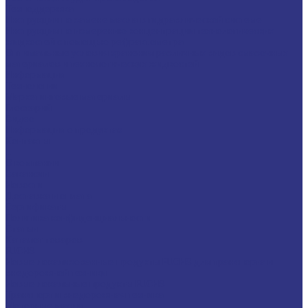
Техподдержка
Инструкции по замене масла в гидравлической системе
Инструкция по измерению концентрации технологических
жидкостей с помощью рефрактометра
Оптимальные условия хранения различных видов смазочных
материалов и технологических жидкостей
Информация
Технологии
Маркетинговые материалы
Глоссарий
Видео
Информация о продуктах
Контакты
...
О компании
Вакансии
Новости
Доставка и оплата
Сертификаты
Политика конфиденциальности
Статьи
Каталог товаров
FUCHS
Новые локализованные продукты FUCHS для транспорта и
внедорожной техники
Новые локальные продукты FUCHS
Транспорт и внедорожная техника
Моторные масла