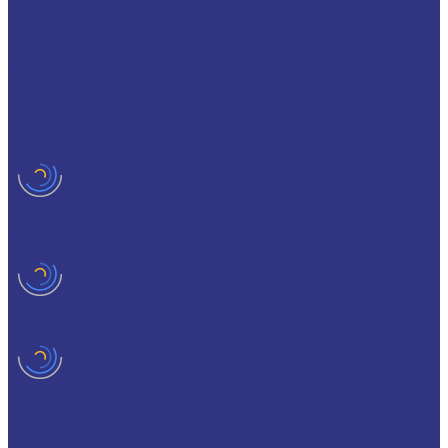
Политика конфиденциальности
Статьи
Каталог товаров
FUCHS
FOXGEAR
FUCHS LUBRITECH
BREMER & LEGUIL
Пищевые смазочные материалы Cassida
Антигель
Новые локализованные продукты FUCHS для транспорта и
внедорожной техники
Новые локальные продукты FUCHS
Транспорт и внедорожная техника
Моторные масла
Универсальные тракторные масла