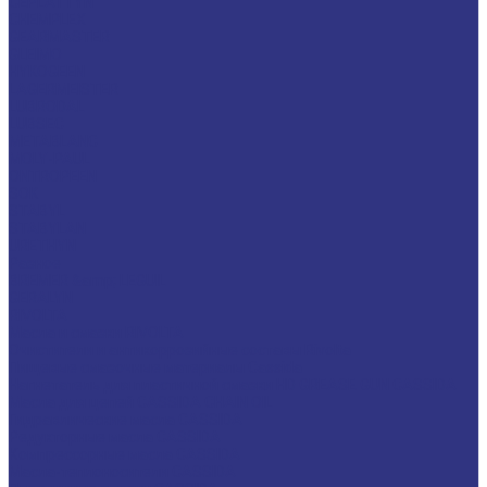
CEPLATTYN
CHEMPLEX
GEARMASTER
GLEIMO
HYKOGEEN
LAGERMEISTER
LUBRODAL
LUBSEC
METABLANC
MOLY-PAUL
ONTROPEEN
SOK
STABYL
STABYLAN
URETHYN
Разное
BREMER &amp; LEGUIL
GERALYN
RIVOLTA
Масла и смазки RIVOLTA
Очистители и антикоррозийные составы Rivolta
Пищевые смазочные материалы Cassida
Нагнетатель для пластичной смазки HD GREASE GUN CASSIDA
Масла для цепей CASSIDA CHAIN OIL
Гидравлические масла CASSIDA
Редукторные масла CASSIDA
Компрессорные масла CASSIDA
Масла-теплоносители CASSIDA