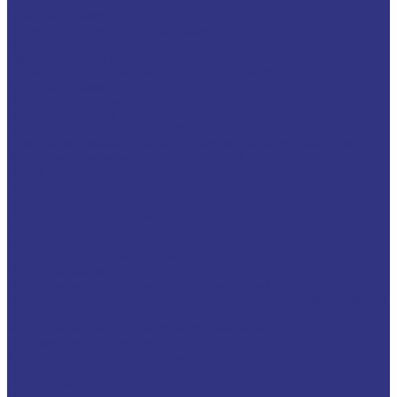
Водосмешиваемые полимерные закалочные жидкости
Закалочные масла
Продукты для защиты от коррозии
Промышленные очистители
Разделительные составы для бетона и газобетона
Смазочно-охлаждающие технологические составы (СОТС)
Водосмешиваемые СОЖ
Неводосмешиваемые СОЖ
Средства по уходу за СОЖ
Смазочные материалы для ОЗП
Стекольная промышленность и высокотемпературные продукты
Высокотемпературные масла для цепей
Масла теплоносители
Технологические жидкости для стекольной промышленности
ПЛАСТИЧНЫЕ СМАЗКИ
ТРАНСПОРТ И ВНЕДОРОЖНАЯ ТЕХНИКА
Антифризы
Жидкости для автоматических трансмиссий (ATF), вариаторов
(CVTF) и трансмиссий с двойным сцеплением (DCTF)
Моторные масла
Моторные масла для грузовых автомобилей
Моторные масла для двигателей, работающих на газообразном
топливе
Моторные масла для легковых автомобилей
Трансмиссионные масла
Универсальные тракторные масла
FUCHS LUBRITECH
CEDRACON