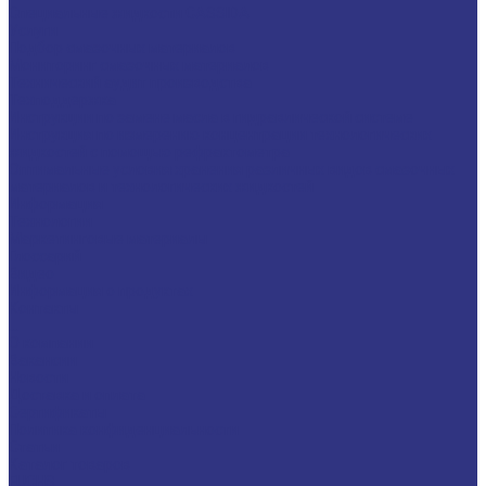
Специальные жидкости CASSIDA
Услуги
Подбор смазочных материалов
Мониторинг смазочных материалов
Технический аудит производства
Техподдержка
Инструкции по замене масла в гидравлической системе
Инструкция по измерению концентрации технологических
жидкостей с помощью рефрактометра
Оптимальные условия хранения различных видов смазочных
материалов и технологических жидкостей
Информация
Технологии
Маркетинговые материалы
Глоссарий
Видео
Информация о продуктах
Контакты
...
О компании
Вакансии
Новости
Доставка и оплата
Сертификаты
Политика конфиденциальности
Статьи
Каталог товаров
FUCHS