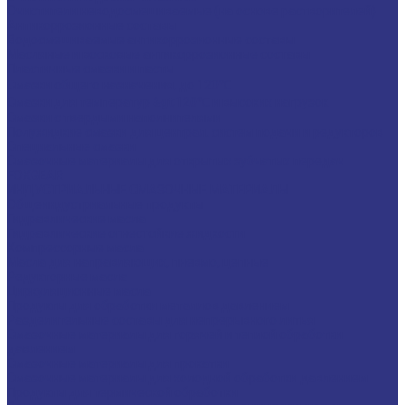
Очистители неводосмешиваемые (на основе растворителей)
Антикоррозионные составы
Водосмешиваемые антикоррозионные составы
Масляные и восковые антикоррозионные составы
Пластичные смазки и пасты
Смазки общего назначения, до 120℃
Смазки для температур &gt;120℃ и высоких нагрузок
Смазки с твердыми наполнителями
Полужидкие смазки для централ. систем подачи и редукторов
Специальные смазки
Смазочные материалы для открытых зубчатых передач
FOXGEAR
ИНДУСТРИАЛЬНЫЕ СМАЗОЧНЫЕ МАТЕРИАЛЫ
Общеиндустриальные продукты
Гидравлические масла
Гидравлические огнестойкие жидкости
Компрессорные масла
Масла для направляющих, пневмо, цепные
Редукторные масла
Циркуляционные масла
Продукты для обработки металлов давлением
Разделительные составы для непрерывного литья
Смазочные материалы для горячей и теплой обработки
давлением
Смазочные материалы для прокатки
Смазочные материалы для холодной обработки давлением
Продукты для термической обработки