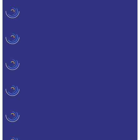
ONTROPEEN
SOK
STABYL
STABYLAN
URETHYN