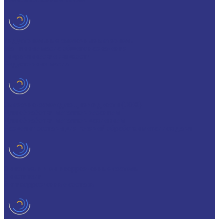
Трансмиссионные масла
Индустриальные смазочные материалы
Машинные масла общего назначения
Гидравлические жидкости
Редукторные масла
Смазочно-охлаждающие жидкости (СОЖ)
Для обработки металлов резанием
Для обработки металлов давлением
Разделит составы для горячей обработки металлов давл
Очистители и антикоррозионные составы
Очистители
Антикоррозионные составы