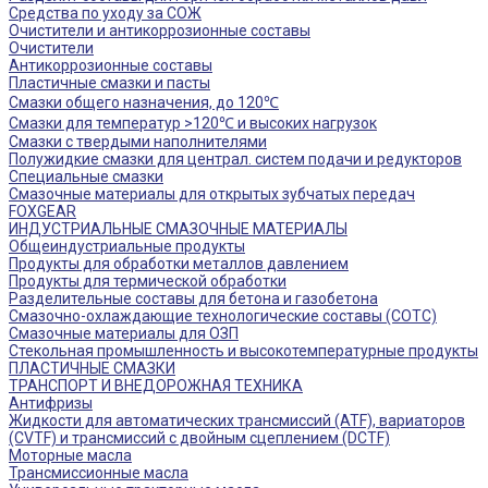
Средства по уходу за СОЖ
Очистители и антикоррозионные составы
Очистители
Антикоррозионные составы
Пластичные смазки и пасты
Смазки общего назначения, до 120℃
Смазки для температур >120℃ и высоких нагрузок
Смазки с твердыми наполнителями
Полужидкие смазки для централ. систем подачи и редукторов
Специальные смазки
Смазочные материалы для открытых зубчатых передач
FOXGEAR
ИНДУСТРИАЛЬНЫЕ СМАЗОЧНЫЕ МАТЕРИАЛЫ
Общеиндустриальные продукты
Продукты для обработки металлов давлением
Продукты для термической обработки
Разделительные составы для бетона и газобетона
Смазочно-охлаждающие технологические составы (СОТС)
Смазочные материалы для ОЗП
Стекольная промышленность и высокотемпературные продукты
ПЛАСТИЧНЫЕ СМАЗКИ
ТРАНСПОРТ И ВНЕДОРОЖНАЯ ТЕХНИКА
Антифризы
Жидкости для автоматических трансмиссий (ATF), вариаторов
(CVTF) и трансмиссий с двойным сцеплением (DCTF)
Моторные масла
Трансмиссионные масла