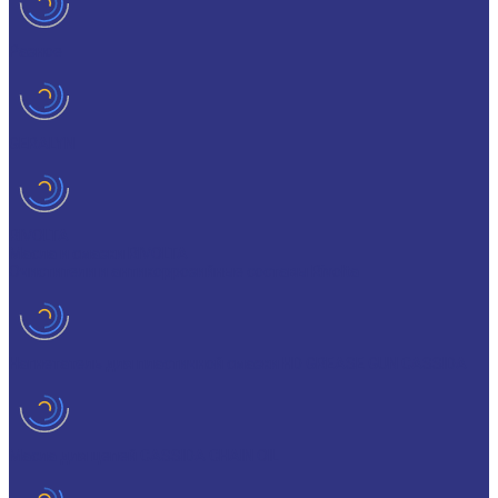
Разное
GERALYN
RIVOLTA
Масла и смазки RIVOLTA
Очистители и антикоррозийные составы Rivolta
Нагнетатель для пластичной смазки HD GREASE GUN CASSIDA
Масла для цепей CASSIDA CHAIN OIL