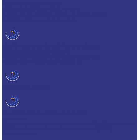
Пластичные смазки и пасты
Смазки общего назначения, до 120℃
Смазки для температур >120℃ и высоких нагрузок
Смазки с твердыми наполнителями
ИНДУСТРИАЛЬНЫЕ СМАЗОЧНЫЕ МАТЕРИАЛЫ
Общеиндустриальные продукты
Продукты для обработки металлов давлением
Продукты для термической обработки
ПЛАСТИЧНЫЕ СМАЗКИ
ТРАНСПОРТ И ВНЕДОРОЖНАЯ ТЕХНИКА
Антифризы
Жидкости для автоматических трансмиссий (ATF), вариаторов
(CVTF) и трансмиссий с двойным сцеплением (DCTF)
Моторные масла