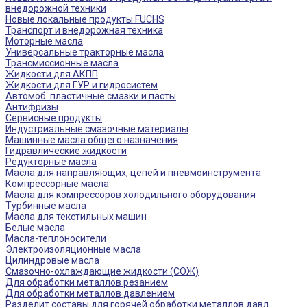
внедорожной техники
Новые локальные продукты FUCHS
Транспорт и внедорожная техника
Моторные масла
Универсальные тракторные масла
Трансмиссионные масла
Жидкости для АКПП
Жидкости для ГУР и гидросистем
Автомоб. пластичные смазки и пасты
Антифризы
Сервисные продукты
Индустриальные смазочные материалы
Машинные масла общего назначения
Гидравлические жидкости
Редукторные масла
Масла для направляющих, цепей и пневмоинструмента
Компрессорные масла
Масла для компрессоров холодильного оборудования
Турбинные масла
Масла для текстильных машин
Белые масла
Масла-теплоносители
Электроизоляционные масла
Цилиндровые масла
Смазочно-охлаждающие жидкости (СОЖ)
Для обработки металлов резанием
Для обработки металлов давлением
Разделит составы для горячей обработки металлов давл