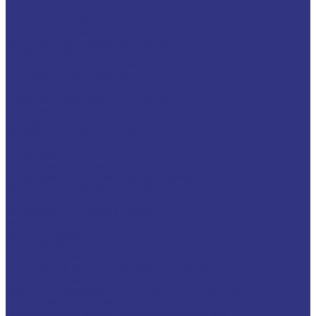
Новые локализованные продукты FUCHS для транспорта и
внедорожной техники
Новые локальные продукты FUCHS
Транспорт и внедорожная техника
Моторные масла
Для легковых автомобилей
Для грузовых автомобилей
Для двигателей, работающих на газу
Универсальные тракторные масла
Трансмиссионные масла
Жидкости для АКПП
Жидкости для ГУР и гидросистем
Автомоб. пластичные смазки и пасты
Антифризы
Сервисные продукты
Индустриальные смазочные материалы
Машинные масла общего назначения
Гидравлические жидкости
На минеральной основе, содержат Zn
На минеральной основе, не содержат Zn
На синтетической основе
Огнестойкие
Редукторные масла
Редукторные масла на минеральной основе
Редукторные масла на синтетической основе
Масла для направляющих, цепей и пневмоинструмента
Компрессорные масла
Компрессорные масла на минеральной основе