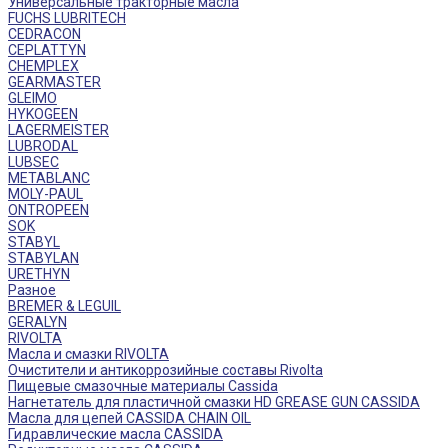
Универсальные тракторные масла
FUCHS LUBRITECH
CEDRACON
CEPLATTYN
CHEMPLEX
GEARMASTER
GLEIMO
HYKOGEEN
LAGERMEISTER
LUBRODAL
LUBSEC
METABLANC
MOLY-PAUL
ONTROPEEN
SOK
STABYL
STABYLAN
URETHYN
Разное
BREMER & LEGUIL
GERALYN
RIVOLTA
Масла и смазки RIVOLTA
Очистители и антикоррозийные составы Rivolta
Пищевые смазочные материалы Cassida
Нагнетатель для пластичной смазки HD GREASE GUN CASSIDA
Масла для цепей CASSIDA CHAIN OIL
Гидравлические масла CASSIDA