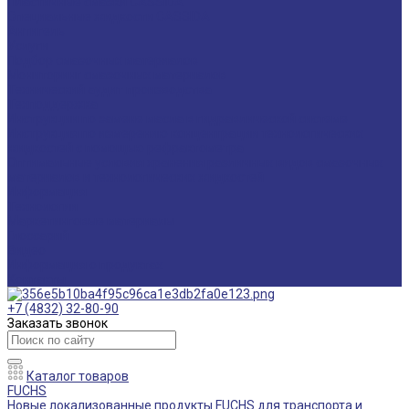
Пластичные смазки CASSIDA
Специальные жидкости CASSIDA
Антигель
Услуги
Подбор смазочных материалов
Мониторинг смазочных материалов
Технический аудит производства
Техподдержка
Инструкции по замене масла в гидравлической системе
Инструкция по измерению концентрации технологических
жидкостей с помощью рефрактометра
Оптимальные условия хранения различных видов смазочных
материалов и технологических жидкостей
Информация
Технологии
Маркетинговые материалы
Глоссарий
Видео
Информация о продуктах
Контакты
+7 (4832) 32-80-90
Заказать звонок
Каталог товаров
FUCHS
Новые локализованные продукты FUCHS для транспорта и