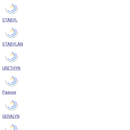
STABYL
STABYLAN
URETHYN
Разное
GERALYN