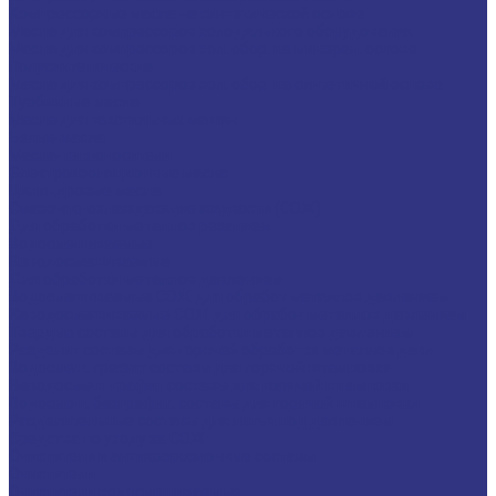
Компрессорные масла на синтетической основе
Масла для компрессоров холодильного оборудования
Масла для компрессоров хол. обор. на минерал. основе
Полусинтетические
Масла для компрессоров хол. обор. на синтетичной основе
Турбинные масла
Масла для текстильных машин
Белые масла
Масла-теплоносители
Электроизоляционные масла
Цилиндровые масла
Смазочно-охлаждающие жидкости (СОЖ)
Для обработки металлов резанием
Водосмешиваемые
Неводосмешиваемые
Для обработки металлов давлением
Водосмешиваемые СОЖ для обработ металлов давлением
Неводосмешиваемые СОЖ для обработ металлов давлением
Твердые составы для обработки металлов давлением
Разделит составы для горячей обработки металлов давл
Водосмеш. графит составы для горячей штамповки
Неводосмеш. графит составы для горячей штамповки
Водосмеш. безграфит. составы для горячей штамповки
Разделительные составы для литья под давлением
Средства по уходу за СОЖ
Очистители и антикоррозионные составы
Очистители
Очистители водосмешиваемые