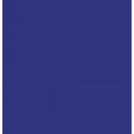
LAGERMEISTER
LUBRODAL
LUBSEC
METABLANC
MOLY-PAUL
ONTROPEEN
SOK
STABYL
STABYLAN
URETHYN
Разное
BREMER &amp; LEGUIL
GERALYN
RIVOLTA
Масла и смазки RIVOLTA
Очистители и антикоррозийные составы Rivolta
Пищевые смазочные материалы Cassida
Нагнетатель для пластичной смазки HD GREASE GUN CASSIDA
Масла для цепей CASSIDA CHAIN OIL
Гидравлические масла CASSIDA
Редукторные масла CASSIDA
Компрессорные масла CASSIDA
Масла-теплоносители CASSIDA
Пластичные смазки CASSIDA
Специальные жидкости CASSIDA
Антигель
Услуги
Подбор смазочных материалов