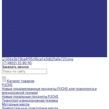
Мониторинг смазочных материалов
Технический аудит производства
Техподдержка
Инструкции по замене масла в гидравлической системе
Инструкция по измерению концентрации технологических
жидкостей с помощью рефрактометра
Оптимальные условия хранения различных видов смазочных
материалов и технологических жидкостей
Информация
Технологии
Маркетинговые материалы
Глоссарий
Видео
Информация о продуктах
Контакты
+7 (4832) 32-80-90
Заказать звонок
Каталог товаров
FUCHS
Новые локализованные продукты FUCHS для транспорта и
внедорожной техники
Новые локальные продукты FUCHS
Транспорт и внедорожная техника
Моторные масла
Универсальные тракторные масла