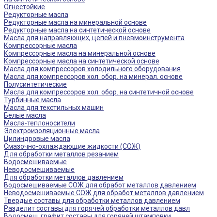
Огнестойкие
Редукторные масла
Редукторные масла на минеральной основе
Редукторные масла на синтетической основе
Масла для направляющих, цепей и пневмоинструмента
Компрессорные масла
Компрессорные масла на минеральной основе
Компрессорные масла на синтетической основе
Масла для компрессоров холодильного оборудования
Масла для компрессоров хол. обор. на минерал. основе
Полусинтетические
Масла для компрессоров хол. обор. на синтетичной основе
Турбинные масла
Масла для текстильных машин
Белые масла
Масла-теплоносители
Электроизоляционные масла
Цилиндровые масла
Смазочно-охлаждающие жидкости (СОЖ)
Для обработки металлов резанием
Водосмешиваемые
Неводосмешиваемые
Для обработки металлов давлением
Водосмешиваемые СОЖ для обработ металлов давлением
Неводосмешиваемые СОЖ для обработ металлов давлением
Твердые составы для обработки металлов давлением
Разделит составы для горячей обработки металлов давл
Водосмеш. графит составы для горячей штамповки