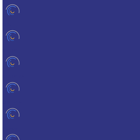
SOK
STABYL
STABYLAN
URETHYN
Разное