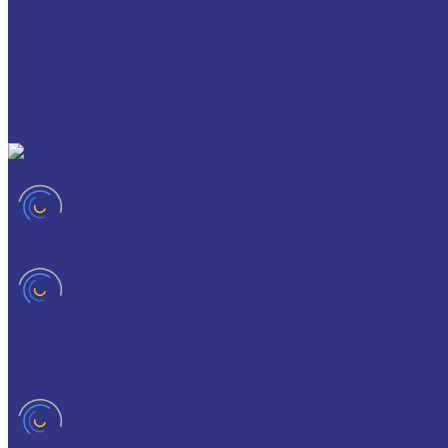
Политика конфиденциальности
Статьи
Каталог товаров
FUCHS
FOXGEAR
FUCHS LUBRITECH
BREMER & LEGUIL
Пищевые смазочные материалы Cassida
Антигель
Новые локализованные продукты FUCHS для транспорта и внедо
Новые локальные продукты FUCHS
Транспорт и внедорожная техника
Моторные масла
Универсальные тракторные масла
Трансмиссионные масла