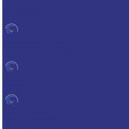
Индустриальные смазочные материалы
Машинные масла общего назначения
Гидравлические жидкости
Редукторные масла
Смазочно-охлаждающие жидкости (СОЖ)
Для обработки металлов резанием
Для обработки металлов давлением
Разделит составы для горячей обработки металлов давл
Очистители и антикоррозионные составы
Очистители
Антикоррозионные составы
Пластичные смазки и пасты
Смазки общего назначения, до 120℃
Смазки для температур >120℃ и высоких нагрузок
Смазки с твердыми наполнителями