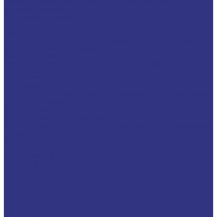
Смазочно-охлаждающие технологические составы (СОТС)
Водосмешиваемые СОЖ
Неводосмешиваемые СОЖ
Средства по уходу за СОЖ
Смазочные материалы для ОЗП
Стекольная промышленность и высокотемпературные продукты
Высокотемпературные масла для цепей
Масла теплоносители
Технологические жидкости для стекольной промышленности
ПЛАСТИЧНЫЕ СМАЗКИ
ТРАНСПОРТ И ВНЕДОРОЖНАЯ ТЕХНИКА
Антифризы
Жидкости для автоматических трансмиссий (ATF), вариаторов
(CVTF) и трансмиссий с двойным сцеплением (DCTF)
Моторные масла
Моторные масла для грузовых автомобилей
Моторные масла для двигателей, работающих на газообразном
топливе
Моторные масла для легковых автомобилей
Трансмиссионные масла
Универсальные тракторные масла
FUCHS LUBRITECH
CEDRACON
CEPLATTYN
CHEMPLEX
GEARMASTER
GLEIMO
HYKOGEEN