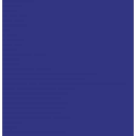
LAGERMEISTER
LUBRODAL
LUBSEC
METABLANC
MOLY-PAUL
ONTROPEEN
SOK
STABYL
STABYLAN
URETHYN
Разное
BREMER &amp; LEGUIL
GERALYN
RIVOLTA
Масла и смазки RIVOLTA
Очистители и антикоррозийные составы Rivolta
Пищевые смазочные материалы Cassida
Нагнетатель для пластичной смазки HD GREASE GUN CASSIDA
Масла для цепей CASSIDA CHAIN OIL
Гидравлические масла CASSIDA
Редукторные масла CASSIDA
Компрессорные масла CASSIDA
Масла-теплоносители CASSIDA
Пластичные смазки CASSIDA
Специальные жидкости CASSIDA
Антигель
Услуги
Подбор смазочных материалов