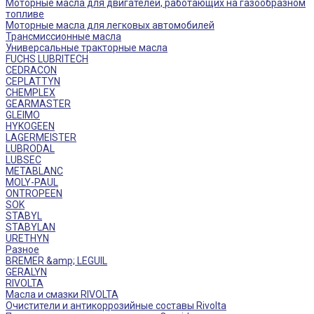
Моторные масла для двигателей, работающих на газообразном
топливе
Моторные масла для легковых автомобилей
Трансмиссионные масла
Универсальные тракторные масла
FUCHS LUBRITECH
CEDRACON
CEPLATTYN
CHEMPLEX
GEARMASTER
GLEIMO
HYKOGEEN
LAGERMEISTER
LUBRODAL
LUBSEC
METABLANC
MOLY-PAUL
ONTROPEEN
SOK
STABYL
STABYLAN
URETHYN
Разное
BREMER &amp; LEGUIL
GERALYN
RIVOLTA
Масла и смазки RIVOLTA
Очистители и антикоррозийные составы Rivolta