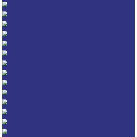
CHEMPLEX
GEARMASTER
GLEIMO
HYKOGEEN
LAGERMEISTER
LUBRODAL
LUBSEC
METABLANC
MOLY-PAUL
ONTROPEEN
SOK
STABYL
STABYLAN
URETHYN