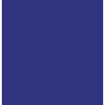
Техподдержка
Инструкции по замене масла в гидравлической системе
Инструкция по измерению концентрации технологических
жидкостей с помощью рефрактометра
Оптимальные условия хранения различных видов смазочных
материалов и технологических жидкостей
Информация
Технологии
Маркетинговые материалы
Глоссарий
Видео
Информация о продуктах
Контакты
...
О компании
Вакансии
Новости
Доставка и оплата
Сертификаты
Политика конфиденциальности
Статьи
Каталог товаров
FUCHS
Новые локализованные продукты FUCHS для транспорта и
внедорожной техники
Новые локальные продукты FUCHS
Транспорт и внедорожная техника
Моторные масла