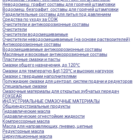
Неводосмеш. графит составы для горячей штамповки
Водосмеш. безграфит. составы для горячей штамповки
Разделительные составы для литья под давлением
Средства по уходу за СОЖ
Очистители и антикоррозионные составы
Очистители
Очистители водосмешиваемые
Очистители неводосмешиваемые (на основе растворителей)
Антикоррозионные составы
Водосмешиваемые антикоррозионные составы
Масляные и восковые антикоррозионные составы
Пластичные смазки и пасты
Смазки общего назначения, до 120℃
Смазки для температур &gt;120℃ и высоких нагрузок
Смазки с твердыми наполнителями
Полужидкие смазки для централ. систем подачи и редукторов
Специальные смазки
Смазочные материалы для открытых зубчатых передач
FOXGEAR
ИНДУСТРИАЛЬНЫЕ СМАЗОЧНЫЕ МАТЕРИАЛЫ
Общеиндустриальные продукты
Гидравлические масла
Гидравлические огнестойкие жидкости
Компрессорные масла
Масла для направляющих, пневмо, цепные
Редукторные масла
Циркуляционные масла