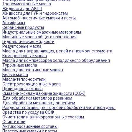
Трансмиссионные масла
Жидкости для АКПП
Жидкости для ГУР и гидросистем
Автомоб. пластичные смазки и пасты
Антифризы
Сервисные продукты
Индустриальные смазочные материалы
Машинные масла общего назначения
Гидравлические жидкости
Редукторные масла
Масла для направляющих, цепей и пневмоинструмента
Компрессорные масла
Масла для компрессоров холодильного оборудования
Турбинные масла
Масла для текстильных машин
Белые масла
Масла-теплоносители
Электроизоляционные масла
Цилиндровые масла
Смазочно-охлаждающие жидкости (СОЖ)
Для обработки металлов резанием
Для обработки металлов давлением
Разделит составы для горячей обработки металлов давл
Средства по уходу за СОЖ
Очистители и антикоррозионные составы
Очистители
Антикоррозионные составы
Пластичные смазки и пасты