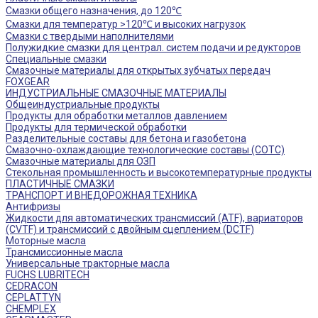
Смазки общего назначения, до 120℃
Смазки для температур >120℃ и высоких нагрузок
Смазки с твердыми наполнителями
Полужидкие смазки для централ. систем подачи и редукторов
Специальные смазки
Смазочные материалы для открытых зубчатых передач
FOXGEAR
ИНДУСТРИАЛЬНЫЕ СМАЗОЧНЫЕ МАТЕРИАЛЫ
Общеиндустриальные продукты
Продукты для обработки металлов давлением
Продукты для термической обработки
Разделительные составы для бетона и газобетона
Смазочно-охлаждающие технологические составы (СОТС)
Смазочные материалы для ОЗП
Стекольная промышленность и высокотемпературные продукты
ПЛАСТИЧНЫЕ СМАЗКИ
ТРАНСПОРТ И ВНЕДОРОЖНАЯ ТЕХНИКА
Антифризы
Жидкости для автоматических трансмиссий (ATF), вариаторов
(CVTF) и трансмиссий с двойным сцеплением (DCTF)
Моторные масла
Трансмиссионные масла
Универсальные тракторные масла
FUCHS LUBRITECH
CEDRACON
CEPLATTYN
CHEMPLEX