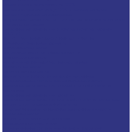
Смазки общего назначения, до 120℃
Смазки для температур &gt;120℃ и высоких нагрузок
Смазки с твердыми наполнителями
Полужидкие смазки для централ. систем подачи и редукторов
Специальные смазки
Смазочные материалы для открытых зубчатых передач
FOXGEAR
ИНДУСТРИАЛЬНЫЕ СМАЗОЧНЫЕ МАТЕРИАЛЫ
Общеиндустриальные продукты
Гидравлические масла
Гидравлические огнестойкие жидкости
Компрессорные масла
Масла для направляющих, пневмо, цепные
Редукторные масла
Циркуляционные масла
Продукты для обработки металлов давлением
Разделительные составы для непрерывного литья
Смазочные материалы для горячей и теплой обработки
давлением
Смазочные материалы для прокатки
Смазочные материалы для холодной обработки давлением
Продукты для термической обработки
Водосмешиваемые полимерные закалочные жидкости
Закалочные масла
Продукты для защиты от коррозии
Промышленные очистители
Разделительные составы для бетона и газобетона