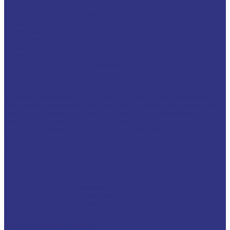
Турбинные масла
Масла для текстильных машин
Белые масла
Масла-теплоносители
Электроизоляционные масла
Цилиндровые масла
Смазочно-охлаждающие жидкости (СОЖ)
Для обработки металлов резанием
Водосмешиваемые
Неводосмешиваемые
Для обработки металлов давлением
Водосмешиваемые СОЖ для обработ металлов давлением
Неводосмешиваемые СОЖ для обработ металлов давлением
Твердые составы для обработки металлов давлением
Разделит составы для горячей обработки металлов давл
Водосмеш. графит составы для горячей штамповки
Неводосмеш. графит составы для горячей штамповки
Водосмеш. безграфит. составы для горячей штамповки
Разделительные составы для литья под давлением
Средства по уходу за СОЖ
Очистители и антикоррозионные составы
Очистители
Очистители водосмешиваемые
Очистители неводосмешиваемые (на основе растворителей)
Антикоррозионные составы
Водосмешиваемые антикоррозионные составы
Масляные и восковые антикоррозионные составы
Пластичные смазки и пасты