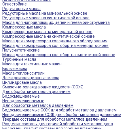
Огнестойкие
Редукторные масла
Редукторные масла на минеральной основе
Редукторные масла на синтетической основе
Масла для направляющих, цепей и пневмоинструмента
Компрессорные масла
Компрессорные масла на минеральной основе
Компрессорные масла на синтетической основе
Масла для компрессоров холодильного оборудования
Масла для компрессоров хол. обор. на минерал. основе
Полусинтетические
Масла для компрессоров хол. обор. на синтетичной основе
Турбинные масла
Масла для текстильных машин
Белые масла
Масла-теплоносители
Электроизоляционные масла
Цилиндровые масла
Смазочно-охлаждающие жидкости (СОЖ)
Для обработки металлов резанием
Водосмешиваемые
Неводосмешиваемые
Для обработки металлов давлением
Водосмешиваемые СОЖ для обработ металлов давлением
Неводосмешиваемые СОЖ для обработ металлов давлением
Твердые составы для обработки металлов давлением
Разделит составы для горячей обработки металлов давл
Водосмеш. графит составы для горячей штамповки