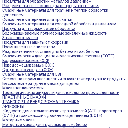
Продукты для обработки металлов давлением
Разделительные составы для непрерывного литья
Смазочные материалы для горячей и теплой обработки
давлением
Смазочные материалы для прокатки
Смазочные материалы для холодной обработки давлением
Продукты для термической обработки
Водосмешиваемые полимерные закалочные жидкости
Закалочные масла
Продукты для защиты от коррозии
Промышленные очистители
Разделительные составы для бетона и газобетона
Смазочно-охлаждающие технологические составы (СОТС)
Водосмешиваемые СОЖ
Неводосмешиваемые СОЖ
Средства по уходу за СОЖ
Смазочные материалы для ОЗП
Стекольная промышленность и высокотемпературные продукты
Высокотемпературные масла для цепей
Масла теплоносители
Технологические жидкости для стекольной промышленности
ПЛАСТИЧНЫЕ СМАЗКИ
ТРАНСПОРТ И ВНЕДОРОЖНАЯ ТЕХНИКА
Антифризы
Жидкости для автоматических трансмиссий (ATF), вариаторов
(CVTF) и трансмиссий с двойным сцеплением (DCTF)
Моторные масла
Моторные масла для грузовых автомобилей