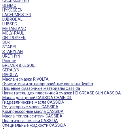
GEARMASTER
GLEIMO
HYKOGEEN
LAGERMEISTER
LUBRODAL
LUBSEC
METABLANC
MOLY-PAUL
ONTROPEEN
SOK
STABYL
STABYLAN
URETHYN
Разное
BREMER & LEGUIL
GERALYN
RIVOLTA
Масла и смазки RIVOLTA
Очистители и антикоррозийные составы Rivolta
Пищевые смазочные материалы Cassida
Нагнетатель для пластичной смазки HD GREASE GUN CASSIDA
Масла для цепей CASSIDA CHAIN OIL
Гидравлические масла CASSIDA
Редукторные масла CASSIDA
Компрессорные масла CASSIDA
Масла-теплоносители CASSIDA
Пластичные смазки CASSIDA
Специальные жидкости CASSIDA