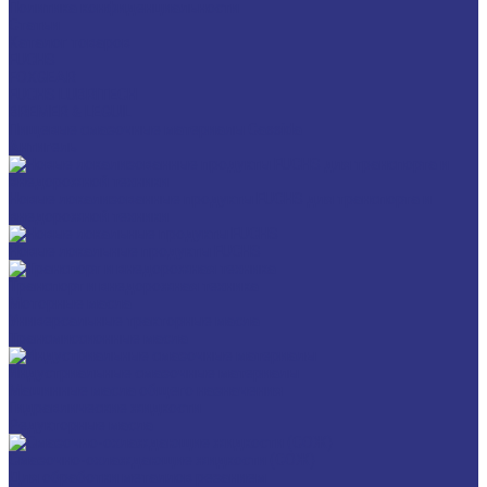
Политика конфиденциальности
Статьи
Каталог товаров
FUCHS
FOXGEAR
FUCHS LUBRITECH
BREMER & LEGUIL
Пищевые смазочные материалы Cassida
Антигель
Новые локализованные продукты FUCHS для транспорта и
внедорожной техники
Новые локальные продукты FUCHS
Транспорт и внедорожная техника
Моторные масла
Универсальные тракторные масла
Трансмиссионные масла
Индустриальные смазочные материалы
Машинные масла общего назначения
Гидравлические жидкости
Редукторные масла
Смазочно-охлаждающие жидкости (СОЖ)
Для обработки металлов резанием