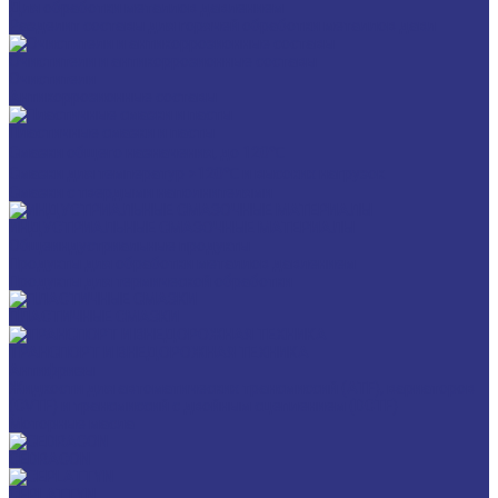
Для обработки металлов давлением
Разделит составы для горячей обработки металлов давл
Очистители и антикоррозионные составы
Очистители
Антикоррозионные составы
Пластичные смазки и пасты
Смазки общего назначения, до 120℃
Смазки для температур >120℃ и высоких нагрузок
Смазки с твердыми наполнителями
ИНДУСТРИАЛЬНЫЕ СМАЗОЧНЫЕ МАТЕРИАЛЫ
Общеиндустриальные продукты
Продукты для обработки металлов давлением
Продукты для термической обработки
ПЛАСТИЧНЫЕ СМАЗКИ
ТРАНСПОРТ И ВНЕДОРОЖНАЯ ТЕХНИКА
Антифризы
Жидкости для автоматических трансмиссий (ATF), вариаторов
(CVTF) и трансмиссий с двойным сцеплением (DCTF)
Моторные масла
CEDRACON
CEPLATTYN