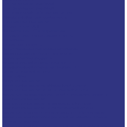
Для легковых автомобилей
Для грузовых автомобилей
Для двигателей, работающих на газу
Универсальные тракторные масла
Трансмиссионные масла
Жидкости для АКПП
Жидкости для ГУР и гидросистем
Автомоб. пластичные смазки и пасты
Антифризы
Сервисные продукты
Индустриальные смазочные материалы
Машинные масла общего назначения
Гидравлические жидкости
На минеральной основе, содержат Zn
На минеральной основе, не содержат Zn
На синтетической основе
Огнестойкие
Редукторные масла
Редукторные масла на минеральной основе
Редукторные масла на синтетической основе
Масла для направляющих, цепей и пневмоинструмента
Компрессорные масла
Компрессорные масла на минеральной основе
Компрессорные масла на синтетической основе
Масла для компрессоров холодильного оборудования
Масла для компрессоров хол. обор. на минерал. основе
Полусинтетические
Масла для компрессоров хол. обор. на синтетичной основе