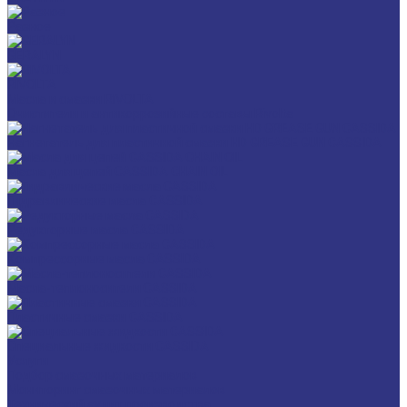
Разное
GERALYN
RIVOLTA
Масла и смазки RIVOLTA
Очистители и антикоррозийные составы Rivolta
Нагнетатель для пластичной смазки HD GREASE GUN CASSIDA
Масла для цепей CASSIDA CHAIN OIL
Гидравлические масла CASSIDA
Редукторные масла CASSIDA
Компрессорные масла CASSIDA
Масла-теплоносители CASSIDA
Пластичные смазки CASSIDA
Специальные жидкости CASSIDA
Услуги
Подбор смазочных материалов
Мониторинг смазочных материалов
Технический аудит производства