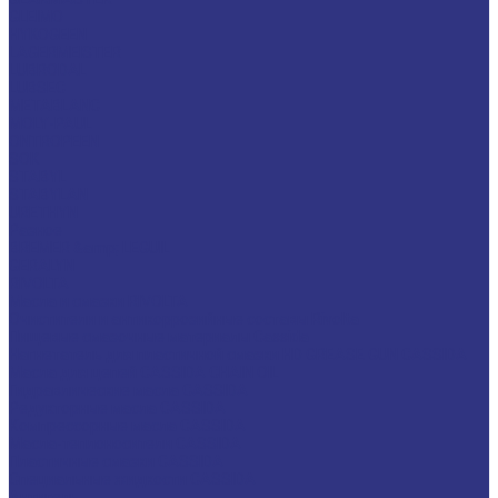
GLEIMO
HYKOGEEN
LAGERMEISTER
LUBRODAL
LUBSEC
METABLANC
MOLY-PAUL
ONTROPEEN
SOK
STABYL
STABYLAN
URETHYN
Разное
BREMER &amp; LEGUIL
GERALYN
RIVOLTA
Масла и смазки RIVOLTA
Очистители и антикоррозийные составы Rivolta
Пищевые смазочные материалы Cassida
Нагнетатель для пластичной смазки HD GREASE GUN CASSIDA
Масла для цепей CASSIDA CHAIN OIL
Гидравлические масла CASSIDA
Редукторные масла CASSIDA
Компрессорные масла CASSIDA
Масла-теплоносители CASSIDA
Пластичные смазки CASSIDA
Специальные жидкости CASSIDA
Антигель