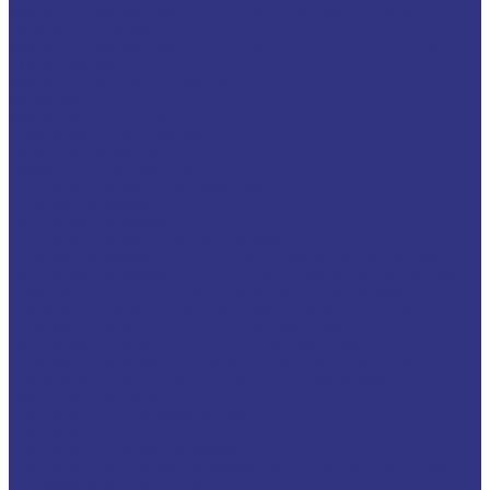
Масла для компрессоров хол. обор. на минерал. основе
Полусинтетические
Масла для компрессоров хол. обор. на синтетичной основе
Турбинные масла
Масла для текстильных машин
Белые масла
Масла-теплоносители
Электроизоляционные масла
Цилиндровые масла
Смазочно-охлаждающие жидкости (СОЖ)
Для обработки металлов резанием
Водосмешиваемые
Неводосмешиваемые
Для обработки металлов давлением
Водосмешиваемые СОЖ для обработ металлов давлением
Неводосмешиваемые СОЖ для обработ металлов давлением
Твердые составы для обработки металлов давлением
Разделит составы для горячей обработки металлов давл
Водосмеш. графит составы для горячей штамповки
Неводосмеш. графит составы для горячей штамповки
Водосмеш. безграфит. составы для горячей штамповки
Разделительные составы для литья под давлением
Средства по уходу за СОЖ
Очистители и антикоррозионные составы
Очистители
Очистители водосмешиваемые
Очистители неводосмешиваемые (на основе растворителей)
Антикоррозионные составы