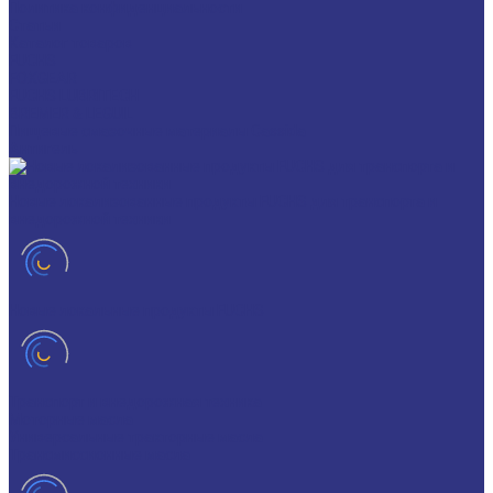
Политика конфиденциальности
Статьи
Каталог товаров
FUCHS
FOXGEAR
FUCHS LUBRITECH
BREMER & LEGUIL
Пищевые смазочные материалы Cassida
Антигель
Новые локализованные продукты FUCHS для транспорта и
внедорожной техники
Новые локальные продукты FUCHS
Транспорт и внедорожная техника
Моторные масла
Универсальные тракторные масла
Трансмиссионные масла