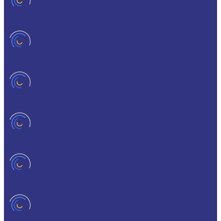
ONTROPEEN
SOK
STABYL
STABYLAN
URETHYN