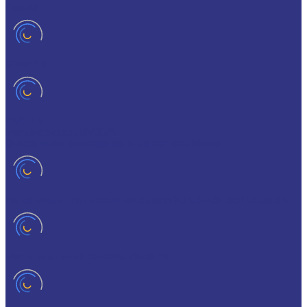
Разное
GERALYN
RIVOLTA
Масла и смазки RIVOLTA
Очистители и антикоррозийные составы Rivolta
Нагнетатель для пластичной смазки HD GREASE GUN CASSIDA
Масла для цепей CASSIDA CHAIN OIL