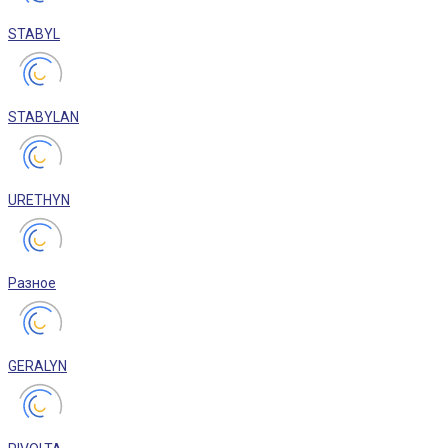
STABYL
STABYLAN
URETHYN
Разное
GERALYN