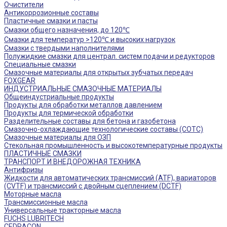
Очистители
Антикоррозионные составы
Пластичные смазки и пасты
Смазки общего назначения, до 120℃
Смазки для температур >120℃ и высоких нагрузок
Смазки с твердыми наполнителями
Полужидкие смазки для централ. систем подачи и редукторов
Специальные смазки
Смазочные материалы для открытых зубчатых передач
FOXGEAR
ИНДУСТРИАЛЬНЫЕ СМАЗОЧНЫЕ МАТЕРИАЛЫ
Общеиндустриальные продукты
Продукты для обработки металлов давлением
Продукты для термической обработки
Разделительные составы для бетона и газобетона
Смазочно-охлаждающие технологические составы (СОТС)
Смазочные материалы для ОЗП
Стекольная промышленность и высокотемпературные продукты
ПЛАСТИЧНЫЕ СМАЗКИ
ТРАНСПОРТ И ВНЕДОРОЖНАЯ ТЕХНИКА
Антифризы
Жидкости для автоматических трансмиссий (ATF), вариаторов
(CVTF) и трансмиссий с двойным сцеплением (DCTF)
Моторные масла
Трансмиссионные масла
Универсальные тракторные масла
FUCHS LUBRITECH
CEDRACON