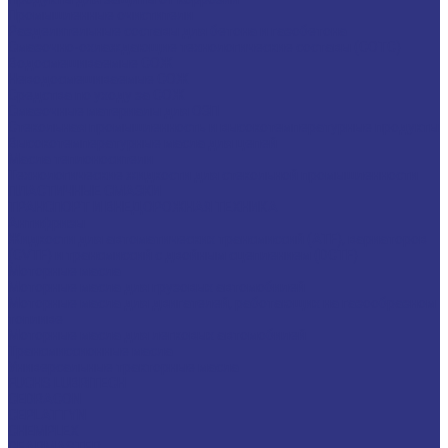
Промышленные очистители
Разделительные составы для бетона и газобетона
Смазочно-охлаждающие технологические составы (СОТС)
Водосмешиваемые СОЖ
Неводосмешиваемые СОЖ
Средства по уходу за СОЖ
Смазочные материалы для ОЗП
Стекольная промышленность и высокотемпературные продукты
Высокотемпературные масла для цепей
Масла теплоносители
Технологические жидкости для стекольной промышленности
ПЛАСТИЧНЫЕ СМАЗКИ
ТРАНСПОРТ И ВНЕДОРОЖНАЯ ТЕХНИКА
Антифризы
Жидкости для автоматических трансмиссий (ATF), вариаторов
(CVTF) и трансмиссий с двойным сцеплением (DCTF)
Моторные масла
Моторные масла для грузовых автомобилей
Моторные масла для двигателей, работающих на газообразном
топливе
Моторные масла для легковых автомобилей
Трансмиссионные масла
Универсальные тракторные масла
FUCHS LUBRITECH
CEDRACON
CEPLATTYN
CHEMPLEX
GEARMASTER