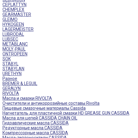
CEPLATTYN
CHEMPLEX
GEARMASTER
GLEIMO
HYKOGEEN
LAGERMEISTER
LUBRODAL
LUBSEC
METABLANC
MOLY-PAUL
ONTROPEEN
SOK
STABYL
STABYLAN
URETHYN
Разное
BREMER & LEGUIL
GERALYN
RIVOLTA
Масла и смазки RIVOLTA
Очистители и антикоррозийные составы Rivolta
Пищевые смазочные материалы Cassida
Нагнетатель для пластичной смазки HD GREASE GUN CASSIDA
Масла для цепей CASSIDA CHAIN OIL
Гидравлические масла CASSIDA
Редукторные масла CASSIDA
Компрессорные масла CASSIDA
Масла-теплоносители CASSIDA