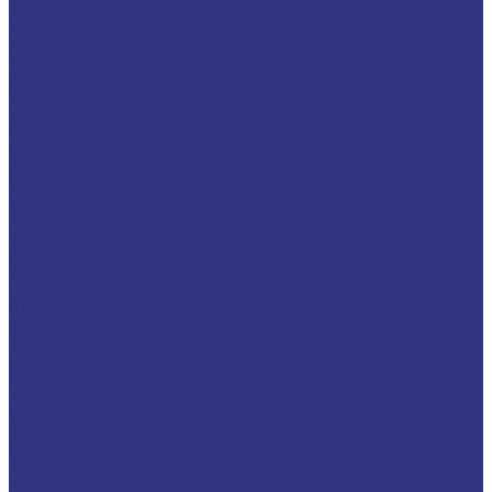
Подбор смазочных материалов
Мониторинг смазочных материалов
Технический аудит производства
Техподдержка
Инструкции по замене масла в гидравлической системе
Инструкция по измерению концентрации технологических
жидкостей с помощью рефрактометра
Оптимальные условия хранения различных видов смазочных
материалов и технологических жидкостей
Информация
Технологии
Маркетинговые материалы
Глоссарий
Видео
Информация о продуктах
Контакты
...
О компании
Вакансии
Новости
Доставка и оплата
Сертификаты
Политика конфиденциальности
Статьи
Каталог товаров
FUCHS
Новые локализованные продукты FUCHS для транспорта и
внедорожной техники