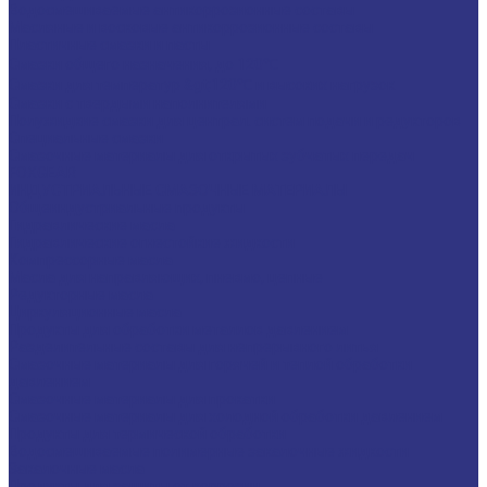
Водосмешиваемые антикоррозионные составы
Масляные и восковые антикоррозионные составы
Пластичные смазки и пасты
Смазки общего назначения, до 120℃
Смазки для температур &gt;120℃ и высоких нагрузок
Смазки с твердыми наполнителями
Полужидкие смазки для централ. систем подачи и редукторов
Специальные смазки
Смазочные материалы для открытых зубчатых передач
FOXGEAR
ИНДУСТРИАЛЬНЫЕ СМАЗОЧНЫЕ МАТЕРИАЛЫ
Общеиндустриальные продукты
Гидравлические масла
Гидравлические огнестойкие жидкости
Компрессорные масла
Масла для направляющих, пневмо, цепные
Редукторные масла
Циркуляционные масла
Продукты для обработки металлов давлением
Разделительные составы для непрерывного литья
Смазочные материалы для горячей и теплой обработки
давлением
Смазочные материалы для прокатки
Смазочные материалы для холодной обработки давлением
Продукты для термической обработки
Водосмешиваемые полимерные закалочные жидкости
Закалочные масла
Продукты для защиты от коррозии