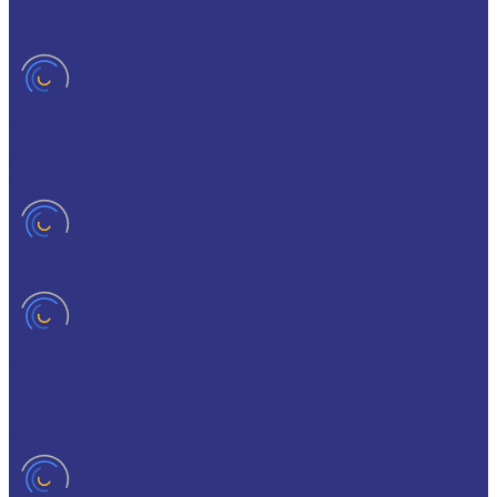
Смазки для температур >120℃ и высоких нагрузок
Смазки с твердыми наполнителями
ИНДУСТРИАЛЬНЫЕ СМАЗОЧНЫЕ МАТЕРИАЛЫ
Общеиндустриальные продукты
Продукты для обработки металлов давлением
Продукты для термической обработки
ПЛАСТИЧНЫЕ СМАЗКИ
ТРАНСПОРТ И ВНЕДОРОЖНАЯ ТЕХНИКА
Антифризы
Жидкости для автоматических трансмиссий (ATF), вариаторов
(CVTF) и трансмиссий с двойным сцеплением (DCTF)
Моторные масла