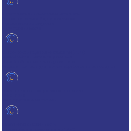
Индустриальные смазочные материалы
Машинные масла общего назначения
Гидравлические жидкости
Редукторные масла
Смазочно-охлаждающие жидкости (СОЖ)
Для обработки металлов резанием
Для обработки металлов давлением
Разделит составы для горячей обработки металлов давл
Очистители и антикоррозионные составы
Очистители
Антикоррозионные составы
Пластичные смазки и пасты
Смазки общего назначения, до 120℃