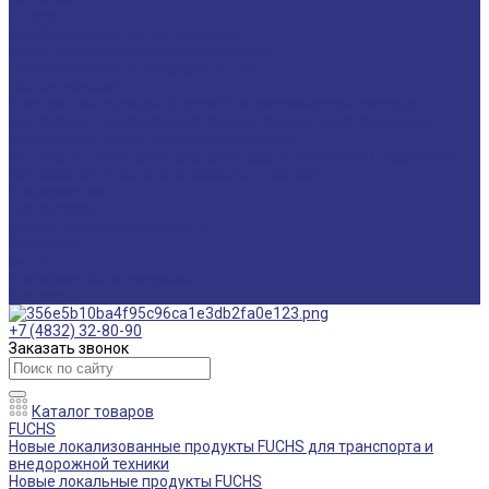
Услуги
Подбор смазочных материалов
Мониторинг смазочных материалов
Технический аудит производства
Техподдержка
Инструкции по замене масла в гидравлической системе
Инструкция по измерению концентрации технологических
жидкостей с помощью рефрактометра
Оптимальные условия хранения различных видов смазочных
материалов и технологических жидкостей
Информация
Технологии
Маркетинговые материалы
Глоссарий
Видео
Информация о продуктах
Контакты
+7 (4832) 32-80-90
Заказать звонок
Каталог товаров
FUCHS
Новые локализованные продукты FUCHS для транспорта и
внедорожной техники
Новые локальные продукты FUCHS