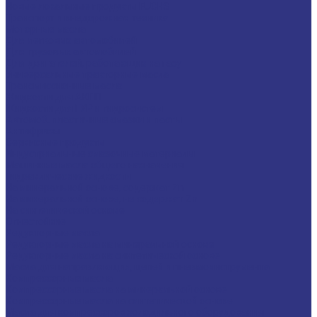
Новые локальные продукты FUCHS
Транспорт и внедорожная техника
Моторные масла
Для легковых автомобилей
Для грузовых автомобилей
Для двигателей, работающих на газу
Универсальные тракторные масла
Трансмиссионные масла
Жидкости для АКПП
Жидкости для ГУР и гидросистем
Автомоб. пластичные смазки и пасты
Антифризы
Сервисные продукты
Индустриальные смазочные материалы
Машинные масла общего назначения
Гидравлические жидкости
На минеральной основе, содержат Zn
На минеральной основе, не содержат Zn
На синтетической основе
Огнестойкие
Редукторные масла
Редукторные масла на минеральной основе
Редукторные масла на синтетической основе
Масла для направляющих, цепей и пневмоинструмента
Компрессорные масла
Компрессорные масла на минеральной основе
Компрессорные масла на синтетической основе
Масла для компрессоров холодильного оборудования