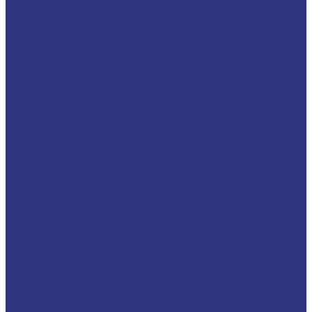
Водосмешиваемые полимерные закалочные жидкости
Закалочные масла
Продукты для защиты от коррозии
Промышленные очистители
Разделительные составы для бетона и газобетона
Смазочно-охлаждающие технологические составы (СОТС)
Водосмешиваемые СОЖ
Неводосмешиваемые СОЖ
Средства по уходу за СОЖ
Смазочные материалы для ОЗП
Стекольная промышленность и высокотемпературные продукты
Высокотемпературные масла для цепей
Масла теплоносители
Технологические жидкости для стекольной промышленности
ПЛАСТИЧНЫЕ СМАЗКИ
ТРАНСПОРТ И ВНЕДОРОЖНАЯ ТЕХНИКА
Антифризы
Жидкости для автоматических трансмиссий (ATF), вариаторов
(CVTF) и трансмиссий с двойным сцеплением (DCTF)
Моторные масла
Моторные масла для грузовых автомобилей
Моторные масла для двигателей, работающих на газообразном
топливе
Моторные масла для легковых автомобилей
Трансмиссионные масла
Универсальные тракторные масла
FUCHS LUBRITECH
CEDRACON