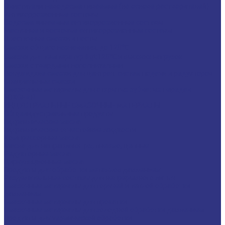
Очистители неводосмешиваемые (на основе растворителей)
Антикоррозионные составы
Водосмешиваемые антикоррозионные составы
Масляные и восковые антикоррозионные составы
Пластичные смазки и пасты
Смазки общего назначения, до 120℃
Смазки для температур &gt;120℃ и высоких нагрузок
Смазки с твердыми наполнителями
Полужидкие смазки для централ. систем подачи и редукторов
Специальные смазки
Смазочные материалы для открытых зубчатых передач
FOXGEAR
ИНДУСТРИАЛЬНЫЕ СМАЗОЧНЫЕ МАТЕРИАЛЫ
Общеиндустриальные продукты
Гидравлические масла
Гидравлические огнестойкие жидкости
Компрессорные масла
Масла для направляющих, пневмо, цепные
Редукторные масла
Циркуляционные масла
Продукты для обработки металлов давлением
Разделительные составы для непрерывного литья
Смазочные материалы для горячей и теплой обработки
давлением
Смазочные материалы для прокатки
Смазочные материалы для холодной обработки давлением
Продукты для термической обработки