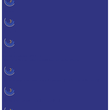
Разное
GERALYN
RIVOLTA
Масла и смазки RIVOLTA
Очистители и антикоррозийные составы Rivolta
Нагнетатель для пластичной смазки HD GREASE GUN CASSIDA
Масла для цепей CASSIDA CHAIN OIL