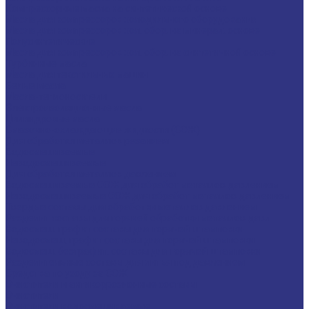
Компрессорные масла на синтетической основе
Масла для компрессоров холодильного оборудования
Масла для компрессоров хол. обор. на минерал. основе
Полусинтетические
Масла для компрессоров хол. обор. на синтетичной основе
Турбинные масла
Масла для текстильных машин
Белые масла
Масла-теплоносители
Электроизоляционные масла
Цилиндровые масла
Смазочно-охлаждающие жидкости (СОЖ)
Для обработки металлов резанием
Водосмешиваемые
Неводосмешиваемые
Для обработки металлов давлением
Водосмешиваемые СОЖ для обработ металлов давлением
Неводосмешиваемые СОЖ для обработ металлов давлением
Твердые составы для обработки металлов давлением
Разделит составы для горячей обработки металлов давл
Водосмеш. графит составы для горячей штамповки
Неводосмеш. графит составы для горячей штамповки
Водосмеш. безграфит. составы для горячей штамповки
Разделительные составы для литья под давлением
Средства по уходу за СОЖ
Очистители и антикоррозионные составы
Очистители
Очистители водосмешиваемые