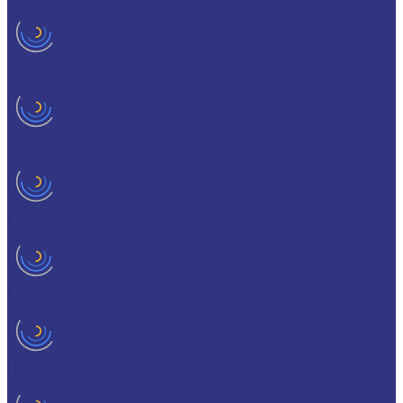
ONTROPEEN
SOK
STABYL
STABYLAN
URETHYN