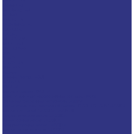
CEPLATTYN
CHEMPLEX
GEARMASTER
GLEIMO
HYKOGEEN
LAGERMEISTER
LUBRODAL
LUBSEC
METABLANC
MOLY-PAUL
ONTROPEEN
SOK
STABYL
STABYLAN
URETHYN
Разное
BREMER &amp; LEGUIL
GERALYN
RIVOLTA
Масла и смазки RIVOLTA
Очистители и антикоррозийные составы Rivolta
Пищевые смазочные материалы Cassida
Нагнетатель для пластичной смазки HD GREASE GUN CASSIDA
Масла для цепей CASSIDA CHAIN OIL
Гидравлические масла CASSIDA
Редукторные масла CASSIDA
Компрессорные масла CASSIDA
Масла-теплоносители CASSIDA