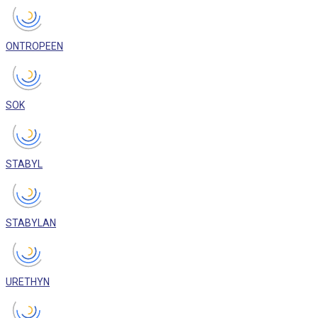
ONTROPEEN
SOK
STABYL
STABYLAN
URETHYN