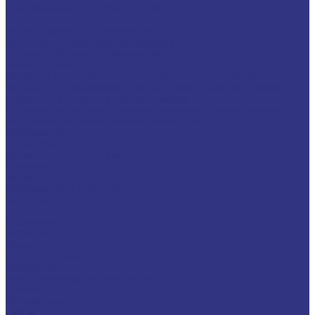
Специальные жидкости CASSIDA
Услуги
Подбор смазочных материалов
Мониторинг смазочных материалов
Технический аудит производства
Техподдержка
Инструкции по замене масла в гидравлической системе
Инструкция по измерению концентрации технологических
жидкостей с помощью рефрактометра
Оптимальные условия хранения различных видов смазочных
материалов и технологических жидкостей
Информация
Технологии
Маркетинговые материалы
Глоссарий
Видео
Информация о продуктах
Контакты
...
О компании
Вакансии
Новости
Доставка и оплата
Сертификаты
Политика конфиденциальности
Статьи
Каталог товаров
FUCHS