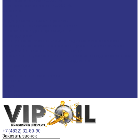
Пластичные смазки CASSIDA
Специальные жидкости CASSIDA
Антигель
Услуги
Подбор смазочных материалов
Мониторинг смазочных материалов
Технический аудит производства
Техподдержка
Инструкции по замене масла в гидравлической системе
Инструкция по измерению концентрации технологических
жидкостей с помощью рефрактометра
Оптимальные условия хранения различных видов смазочных
материалов и технологических жидкостей
Информация
Технологии
Маркетинговые материалы
Глоссарий
Видео
Информация о продуктах
Контакты
+7 (4832) 32-80-90
Заказать звонок