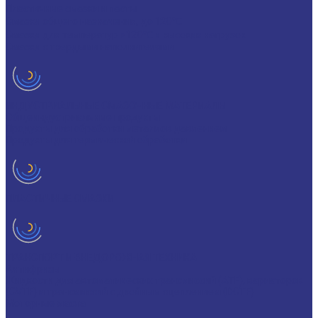
Пластичные смазки и пасты
Смазки общего назначения, до 120℃
Смазки для температур >120℃ и высоких нагрузок
Смазки с твердыми наполнителями
ИНДУСТРИАЛЬНЫЕ СМАЗОЧНЫЕ МАТЕРИАЛЫ
Общеиндустриальные продукты
Продукты для обработки металлов давлением
Продукты для термической обработки
ПЛАСТИЧНЫЕ СМАЗКИ
ТРАНСПОРТ И ВНЕДОРОЖНАЯ ТЕХНИКА
Антифризы
Жидкости для автоматических трансмиссий (ATF), вариаторов
(CVTF) и трансмиссий с двойным сцеплением (DCTF)
Моторные масла