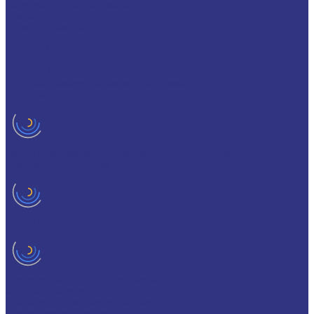
Политика конфиденциальности
Статьи
Каталог товаров
FUCHS
FOXGEAR
FUCHS LUBRITECH
BREMER & LEGUIL
Пищевые смазочные материалы Cassida
Антигель
Новые локализованные продукты FUCHS для транспорта и
внедорожной техники
Новые локальные продукты FUCHS
Транспорт и внедорожная техника
Моторные масла
Универсальные тракторные масла