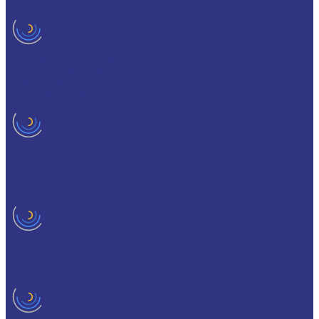
Трансмиссионные масла
Индустриальные смазочные материалы
Машинные масла общего назначения
Гидравлические жидкости
Редукторные масла
Смазочно-охлаждающие жидкости (СОЖ)
Для обработки металлов резанием
Для обработки металлов давлением
Разделит составы для горячей обработки металлов давл
Очистители и антикоррозионные составы
Очистители
Антикоррозионные составы