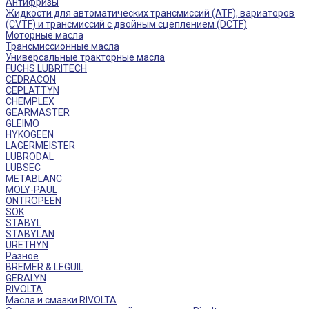
Антифризы
Жидкости для автоматических трансмиссий (ATF), вариаторов
(CVTF) и трансмиссий с двойным сцеплением (DCTF)
Моторные масла
Трансмиссионные масла
Универсальные тракторные масла
FUCHS LUBRITECH
CEDRACON
CEPLATTYN
CHEMPLEX
GEARMASTER
GLEIMO
HYKOGEEN
LAGERMEISTER
LUBRODAL
LUBSEC
METABLANC
MOLY-PAUL
ONTROPEEN
SOK
STABYL
STABYLAN
URETHYN
Разное
BREMER & LEGUIL
GERALYN
RIVOLTA
Масла и смазки RIVOLTA