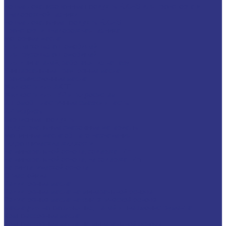
Новые локализованные продукты FUCHS для транспорта и
внедорожной техники
Новые локальные продукты FUCHS
Транспорт и внедорожная техника
Моторные масла
Для легковых автомобилей
Для грузовых автомобилей
Для двигателей, работающих на газу
Универсальные тракторные масла
Трансмиссионные масла
Жидкости для АКПП
Жидкости для ГУР и гидросистем
Автомоб. пластичные смазки и пасты
Антифризы
Сервисные продукты
Индустриальные смазочные материалы
Машинные масла общего назначения
Гидравлические жидкости
На минеральной основе, содержат Zn
На минеральной основе, не содержат Zn
На синтетической основе
Огнестойкие
Редукторные масла
Редукторные масла на минеральной основе
Редукторные масла на синтетической основе
Масла для направляющих, цепей и пневмоинструмента
Компрессорные масла
Компрессорные масла на минеральной основе