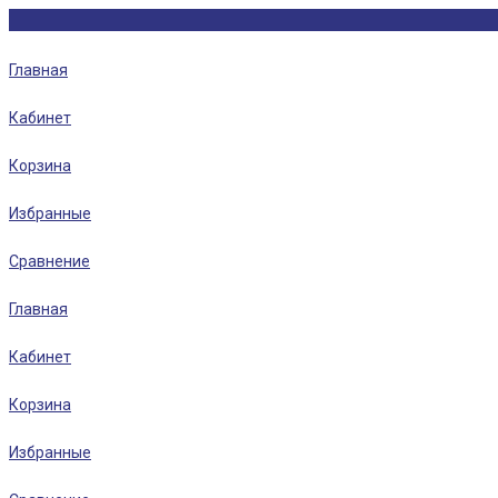
Главная
Кабинет
Корзина
Избранные
Сравнение
Главная
Кабинет
Корзина
Избранные