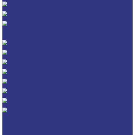
Разное
GERALYN
RIVOLTA
Масла и смазки RIVOLTA
Очистители и антикоррозийные составы Rivolta
Нагнетатель для пластичной смазки HD GREASE GUN CASSIDA
Масла для цепей CASSIDA CHAIN OIL
Гидравлические масла CASSIDA
Редукторные масла CASSIDA
Компрессорные масла CASSIDA
Масла-теплоносители CASSIDA
Пластичные смазки CASSIDA
Специальные жидкости CASSIDA
Услуги
Подбор смазочных материалов
Мониторинг смазочных материалов
Технический аудит производства