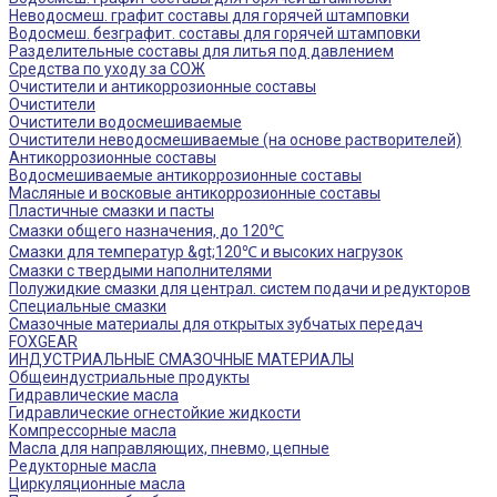
Неводосмеш. графит составы для горячей штамповки
Водосмеш. безграфит. составы для горячей штамповки
Разделительные составы для литья под давлением
Средства по уходу за СОЖ
Очистители и антикоррозионные составы
Очистители
Очистители водосмешиваемые
Очистители неводосмешиваемые (на основе растворителей)
Антикоррозионные составы
Водосмешиваемые антикоррозионные составы
Масляные и восковые антикоррозионные составы
Пластичные смазки и пасты
Смазки общего назначения, до 120℃
Смазки для температур &gt;120℃ и высоких нагрузок
Смазки с твердыми наполнителями
Полужидкие смазки для централ. систем подачи и редукторов
Специальные смазки
Смазочные материалы для открытых зубчатых передач
FOXGEAR
ИНДУСТРИАЛЬНЫЕ СМАЗОЧНЫЕ МАТЕРИАЛЫ
Общеиндустриальные продукты
Гидравлические масла
Гидравлические огнестойкие жидкости
Компрессорные масла
Масла для направляющих, пневмо, цепные
Редукторные масла
Циркуляционные масла