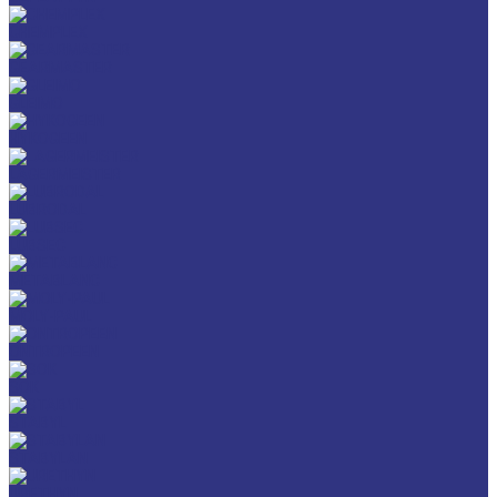
CHEMPLEX
GEARMASTER
GLEIMO
HYKOGEEN
LAGERMEISTER
LUBRODAL
LUBSEC
METABLANC
MOLY-PAUL
ONTROPEEN
SOK
STABYL
STABYLAN
URETHYN