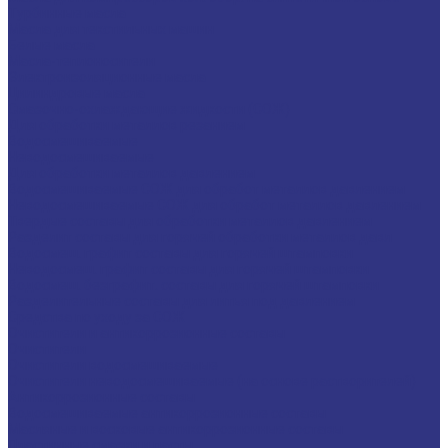
Турбинные масла
Масла для текстильных машин
Белые масла
Масла-теплоносители
Электроизоляционные масла
Цилиндровые масла
Смазочно-охлаждающие жидкости (СОЖ)
Для обработки металлов резанием
Водосмешиваемые
Неводосмешиваемые
Для обработки металлов давлением
Водосмешиваемые СОЖ для обработ металлов давлением
Неводосмешиваемые СОЖ для обработ металлов давлением
Твердые составы для обработки металлов давлением
Разделит составы для горячей обработки металлов давл
Водосмеш. графит составы для горячей штамповки
Неводосмеш. графит составы для горячей штамповки
Водосмеш. безграфит. составы для горячей штамповки
Разделительные составы для литья под давлением
Средства по уходу за СОЖ
Очистители и антикоррозионные составы
Очистители
Очистители водосмешиваемые
Очистители неводосмешиваемые (на основе растворителей)
Антикоррозионные составы
Водосмешиваемые антикоррозионные составы
Масляные и восковые антикоррозионные составы
Пластичные смазки и пасты