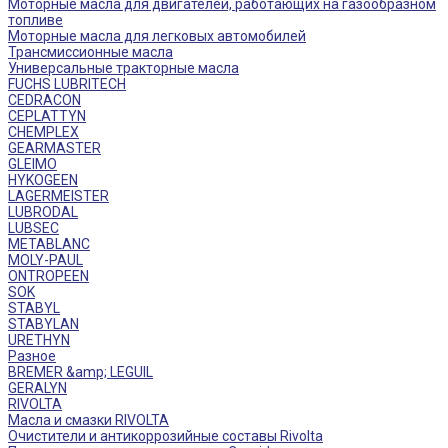
Моторные масла для двигателей, работающих на газообразном
топливе
Моторные масла для легковых автомобилей
Трансмиссионные масла
Универсальные тракторные масла
FUCHS LUBRITECH
CEDRACON
CEPLATTYN
CHEMPLEX
GEARMASTER
GLEIMO
HYKOGEEN
LAGERMEISTER
LUBRODAL
LUBSEC
METABLANC
MOLY-PAUL
ONTROPEEN
SOK
STABYL
STABYLAN
URETHYN
Разное
BREMER &amp; LEGUIL
GERALYN
RIVOLTA
Масла и смазки RIVOLTA
Очистители и антикоррозийные составы Rivolta