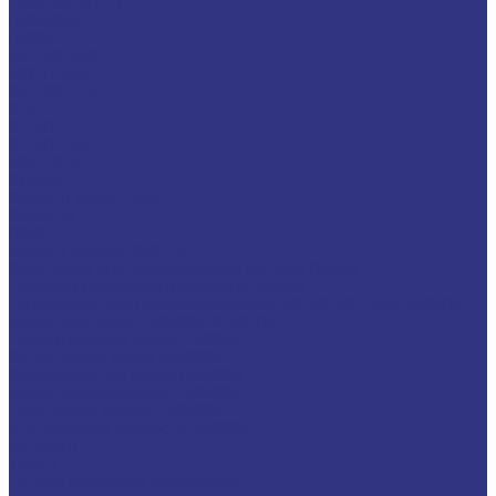
LAGERMEISTER
LUBRODAL
LUBSEC
METABLANC
MOLY-PAUL
ONTROPEEN
SOK
STABYL
STABYLAN
URETHYN
Разное
BREMER &amp; LEGUIL
GERALYN
RIVOLTA
Масла и смазки RIVOLTA
Очистители и антикоррозийные составы Rivolta
Пищевые смазочные материалы Cassida
Нагнетатель для пластичной смазки HD GREASE GUN CASSIDA
Масла для цепей CASSIDA CHAIN OIL
Гидравлические масла CASSIDA
Редукторные масла CASSIDA
Компрессорные масла CASSIDA
Масла-теплоносители CASSIDA
Пластичные смазки CASSIDA
Специальные жидкости CASSIDA
Антигель
Услуги
Подбор смазочных материалов