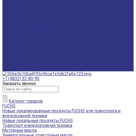
Мониторинг смазочных материалов
Технический аудит производства
Техподдержка
Инструкции по замене масла в гидравлической системе
Инструкция по измерению концентрации технологических
жидкостей с помощью рефрактометра
Оптимальные условия хранения различных видов смазочных
материалов и технологических жидкостей
Информация
Технологии
Маркетинговые материалы
Глоссарий
Видео
Информация о продуктах
Контакты
+7 (4832) 32-80-90
Заказать звонок
Каталог товаров
FUCHS
Новые локализованные продукты FUCHS для транспорта и
внедорожной техники
Новые локальные продукты FUCHS
Транспорт и внедорожная техника
Моторные масла
Универсальные тракторные масла