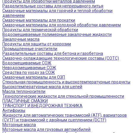
Продукты для обработки металлов давлением
Разделительные составы для непрерывного литья
Смазочные материалы для горячей и теплой обработки
давлением
Смазочные материалы для прокатки
Смазочные материалы для холодной обработки давлением
Продукты для термической обработки
Водосмешиваемые полимерные закалочные жидкости
Закалочные масла
Продукты для защиты от коррозии
Промышленные очистители
Разделительные составы для бетона и газобетона
Смазочно-охлаждающие технологические составы (СОТС)
Водосмешиваемые СОЖ
Неводосмешиваемые СОЖ
Средства по уходу за СОЖ
Смазочные материалы для ОЗП
Стекольная промышленность и высокотемпературные продукты
Высокотемпературные масла для цепей
Масла теплоносители
Технологические жидкости для стекольной промышленности
ПЛАСТИЧНЫЕ СМАЗКИ
ТРАНСПОРТ И ВНЕДОРОЖНАЯ ТЕХНИКА
Антифризы
Жидкости для автоматических трансмиссий (ATF), вариаторов
(CVTF) и трансмиссий с двойным сцеплением (DCTF)
Моторные масла
Моторные масла для грузовых автомобилей