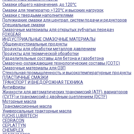
Смазки общего назначения, до 120℃
Смазки для температур >120℃ и высоких нагрузок
Смазки с твердыми наполнителями
Полужидкие смазки для централ. систем подачи и редукторов
Специальные смазки
Смазочные материалы для открытых зубчатых передач
FOXGEAR
ИНДУСТРИАЛЬНЫЕ СМАЗОЧНЫЕ МАТЕРИАЛЫ
Общеиндустриальные продукты
Продукты для обработки металлов давлением
Продукты для термической обработки
Разделительные составы для бетона и газобетона
Смазочно-охлаждающие технологические составы (СОТС)
Смазочные материалы для ОЗП
Стекольная промышленность и высокотемпературные продукты
ПЛАСТИЧНЫЕ СМАЗКИ
ТРАНСПОРТ И ВНЕДОРОЖНАЯ ТЕХНИКА
Антифризы
Жидкости для автоматических трансмиссий (ATF), вариаторов
(CVTF) и трансмиссий с двойным сцеплением (DCTF)
Моторные масла
Трансмиссионные масла
Универсальные тракторные масла
FUCHS LUBRITECH
CEDRACON
CEPLATTYN
CHEMPLEX