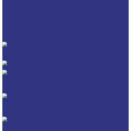
Политика конфиденциальности
Статьи
Каталог товаров
FUCHS
FOXGEAR
FUCHS LUBRITECH
BREMER & LEGUIL
Пищевые смазочные материалы Cassida
Антигель
Новые локализованные продукты FUCHS для транспорта и
внедорожной техники
Новые локальные продукты FUCHS
Транспорт и внедорожная техника
Моторные масла
Универсальные тракторные масла
Трансмиссионные масла
Индустриальные смазочные материалы
Машинные масла общего назначения
Гидравлические жидкости
Редукторные масла
Смазочно-охлаждающие жидкости (СОЖ)
Для обработки металлов резанием