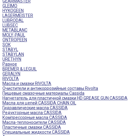
GEARMASTER
GLEIMO
HYKOGEEN
LAGERMEISTER
LUBRODAL
LUBSEC
METABLANC
MOLY-PAUL
ONTROPEEN
SOK
STABYL
STABYLAN
URETHYN
Разное
BREMER & LEGUIL
GERALYN
RIVOLTA
Масла и смазки RIVOLTA
Очистители и антикоррозийные составы Rivolta
Пищевые смазочные материалы Cassida
Нагнетатель для пластичной смазки HD GREASE GUN CASSIDA
Масла для цепей CASSIDA CHAIN OIL
Гидравлические масла CASSIDA
Редукторные масла CASSIDA
Компрессорные масла CASSIDA
Масла-теплоносители CASSIDA
Пластичные смазки CASSIDA
Специальные жидкости CASSIDA