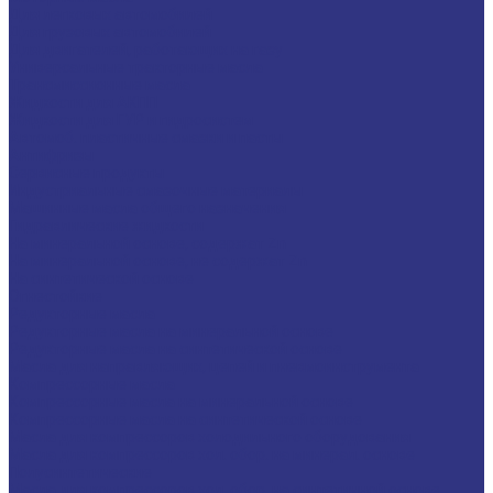
Для легковых автомобилей
Для грузовых автомобилей
Для двигателей, работающих на газу
Универсальные тракторные масла
Трансмиссионные масла
Жидкости для АКПП
Жидкости для ГУР и гидросистем
Автомоб. пластичные смазки и пасты
Антифризы
Сервисные продукты
Индустриальные смазочные материалы
Машинные масла общего назначения
Гидравлические жидкости
На минеральной основе, содержат Zn
На минеральной основе, не содержат Zn
На синтетической основе
Огнестойкие
Редукторные масла
Редукторные масла на минеральной основе
Редукторные масла на синтетической основе
Масла для направляющих, цепей и пневмоинструмента
Компрессорные масла
Компрессорные масла на минеральной основе
Компрессорные масла на синтетической основе
Масла для компрессоров холодильного оборудования
Масла для компрессоров хол. обор. на минерал. основе
Полусинтетические
Масла для компрессоров хол. обор. на синтетичной основе