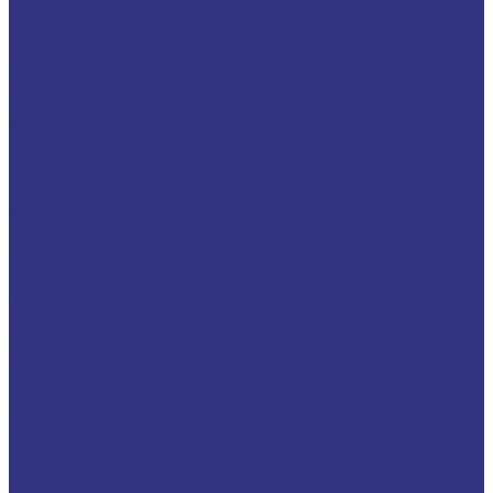
Смазки общего назначения, до 120℃
Смазки для температур &gt;120℃ и высоких нагрузок
Смазки с твердыми наполнителями
Полужидкие смазки для централ. систем подачи и редукторов
Специальные смазки
Смазочные материалы для открытых зубчатых передач
FOXGEAR
ИНДУСТРИАЛЬНЫЕ СМАЗОЧНЫЕ МАТЕРИАЛЫ
Общеиндустриальные продукты
Гидравлические масла
Гидравлические огнестойкие жидкости
Компрессорные масла
Масла для направляющих, пневмо, цепные
Редукторные масла
Циркуляционные масла
Продукты для обработки металлов давлением
Разделительные составы для непрерывного литья
Смазочные материалы для горячей и теплой обработки
давлением
Смазочные материалы для прокатки
Смазочные материалы для холодной обработки давлением
Продукты для термической обработки
Водосмешиваемые полимерные закалочные жидкости
Закалочные масла
Продукты для защиты от коррозии
Промышленные очистители
Разделительные составы для бетона и газобетона