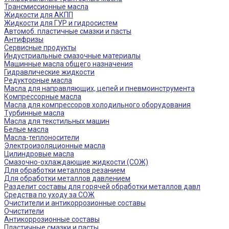
Трансмиссионные масла
Жидкости для АКПП
Жидкости для ГУР и гидросистем
Автомоб. пластичные смазки и пасты
Антифризы
Сервисные продукты
Индустриальные смазочные материалы
Машинные масла общего назначения
Гидравлические жидкости
Редукторные масла
Масла для направляющих, цепей и пневмоинструмента
Компрессорные масла
Масла для компрессоров холодильного оборудования
Турбинные масла
Масла для текстильных машин
Белые масла
Масла-теплоносители
Электроизоляционные масла
Цилиндровые масла
Смазочно-охлаждающие жидкости (СОЖ)
Для обработки металлов резанием
Для обработки металлов давлением
Разделит составы для горячей обработки металлов давл
Средства по уходу за СОЖ
Очистители и антикоррозионные составы
Очистители
Антикоррозионные составы
Пластичные смазки и пасты