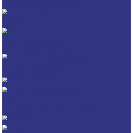
Для обработки металлов давлением
Разделит составы для горячей обработки металлов давл
Очистители и антикоррозионные составы
Очистители
Антикоррозионные составы
Пластичные смазки и пасты
Смазки общего назначения, до 120℃
Смазки для температур >120℃ и высоких нагрузок
Смазки с твердыми наполнителями
ИНДУСТРИАЛЬНЫЕ СМАЗОЧНЫЕ МАТЕРИАЛЫ
Общеиндустриальные продукты
Продукты для обработки металлов давлением
Продукты для термической обработки
ПЛАСТИЧНЫЕ СМАЗКИ
ТРАНСПОРТ И ВНЕДОРОЖНАЯ ТЕХНИКА
Антифризы
Жидкости для автоматических трансмиссий (ATF), вариаторов
(CVTF) и трансмиссий с двойным сцеплением (DCTF)
Моторные масла
CEDRACON
CEPLATTYN