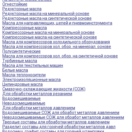
Огнестойкие
Редукторные масла
Редукторные масла на минеральной основе
Редукторные масла на синтетической основе
Масла для направляющих, цепей и пневмоинструмента
Компрессорные масла
Компрессорные масла на минеральной основе
Компрессорные масла на синтетической основе
Масла для компрессоров холодильного оборудования
Масла для компрессоров хол. обор. на минерал. основе
Полусинтетические
Масла для компрессоров хол. обор. на синтетичной основе
Турбинные масла
Масла для текстильных машин
Белые масла
Масла-теплоносители
Электроизоляционные масла
Цилиндровые масла
Смазочно-охлаждающие жидкости (СОЖ)
Для обработки металлов резанием
Водосмешиваемые
Неводосмешиваемые
Для обработки металлов давлением
Водосмешиваемые СОЖ для обработ металлов давлением
Неводосмешиваемые СОЖ для обработ металлов давлением
Твердые составы для обработки металлов давлением
Разделит составы для горячей обработки металлов давл
Водосмеш. графит составы для горячей штамповки