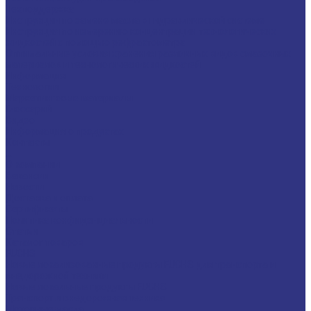
Техподдержка
Инструкции по замене масла в гидравлической системе
Инструкция по измерению концентрации технологических
жидкостей с помощью рефрактометра
Оптимальные условия хранения различных видов смазочных
материалов и технологических жидкостей
Информация
Технологии
Маркетинговые материалы
Глоссарий
Видео
Информация о продуктах
Контакты
...
О компании
Вакансии
Новости
Доставка и оплата
Сертификаты
Политика конфиденциальности
Статьи
Каталог товаров
FUCHS
Новые локализованные продукты FUCHS для транспорта и
внедорожной техники
Новые локальные продукты FUCHS
Транспорт и внедорожная техника
Моторные масла