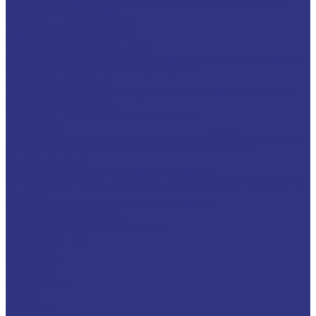
Смазочно-охлаждающие технологические составы (СОТС)
Водосмешиваемые СОЖ
Неводосмешиваемые СОЖ
Средства по уходу за СОЖ
Смазочные материалы для ОЗП
Стекольная промышленность и высокотемпературные продукты
Высокотемпературные масла для цепей
Масла теплоносители
Технологические жидкости для стекольной промышленности
ПЛАСТИЧНЫЕ СМАЗКИ
ТРАНСПОРТ И ВНЕДОРОЖНАЯ ТЕХНИКА
Антифризы
Жидкости для автоматических трансмиссий (ATF), вариаторов
(CVTF) и трансмиссий с двойным сцеплением (DCTF)
Моторные масла
Моторные масла для грузовых автомобилей
Моторные масла для двигателей, работающих на газообразном
топливе
Моторные масла для легковых автомобилей
Трансмиссионные масла
Универсальные тракторные масла
FUCHS LUBRITECH
CEDRACON
CEPLATTYN
CHEMPLEX
GEARMASTER
GLEIMO
HYKOGEEN