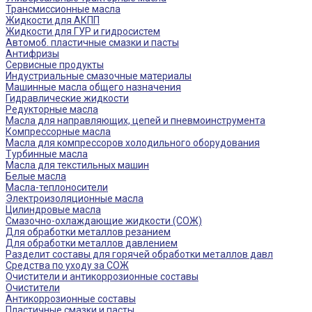
Трансмиссионные масла
Жидкости для АКПП
Жидкости для ГУР и гидросистем
Автомоб. пластичные смазки и пасты
Антифризы
Сервисные продукты
Индустриальные смазочные материалы
Машинные масла общего назначения
Гидравлические жидкости
Редукторные масла
Масла для направляющих, цепей и пневмоинструмента
Компрессорные масла
Масла для компрессоров холодильного оборудования
Турбинные масла
Масла для текстильных машин
Белые масла
Масла-теплоносители
Электроизоляционные масла
Цилиндровые масла
Смазочно-охлаждающие жидкости (СОЖ)
Для обработки металлов резанием
Для обработки металлов давлением
Разделит составы для горячей обработки металлов давл
Средства по уходу за СОЖ
Очистители и антикоррозионные составы
Очистители
Антикоррозионные составы
Пластичные смазки и пасты