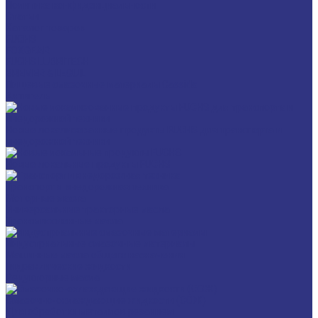
Политика конфиденциальности
Статьи
Каталог товаров
FUCHS
FOXGEAR
FUCHS LUBRITECH
BREMER & LEGUIL
Пищевые смазочные материалы Cassida
Антигель
Новые локализованные продукты FUCHS для транспорта и
внедорожной техники
Новые локальные продукты FUCHS
Транспорт и внедорожная техника
Моторные масла
Универсальные тракторные масла
Трансмиссионные масла
Индустриальные смазочные материалы
Машинные масла общего назначения
Гидравлические жидкости
Редукторные масла
Смазочно-охлаждающие жидкости (СОЖ)
Для обработки металлов резанием