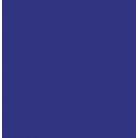
Техподдержка
Инструкции по замене масла в гидравлической системе
Инструкция по измерению концентрации технологических
жидкостей с помощью рефрактометра
Оптимальные условия хранения различных видов смазочных
материалов и технологических жидкостей
Информация
Технологии
Маркетинговые материалы
Глоссарий
Видео
Информация о продуктах
Контакты
...
О компании
Вакансии
Новости
Доставка и оплата
Сертификаты
Политика конфиденциальности
Статьи
Каталог товаров
FUCHS
Новые локализованные продукты FUCHS для транспорта и
внедорожной техники
Новые локальные продукты FUCHS
Транспорт и внедорожная техника
Моторные масла