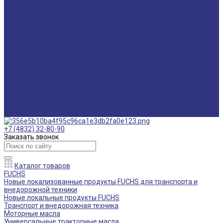
Мониторинг смазочных материалов
Технический аудит производства
Техподдержка
Инструкции по замене масла в гидравлической системе
Инструкция по измерению концентрации технологических
жидкостей с помощью рефрактометра
Оптимальные условия хранения различных видов смазочных
материалов и технологических жидкостей
Информация
Технологии
Маркетинговые материалы
Глоссарий
Видео
Информация о продуктах
Контакты
+7 (4832) 32-80-90
Заказать звонок
Каталог товаров
FUCHS
Новые локализованные продукты FUCHS для транспорта и
внедорожной техники
Новые локальные продукты FUCHS
Транспорт и внедорожная техника
Моторные масла
Универсальные тракторные масла