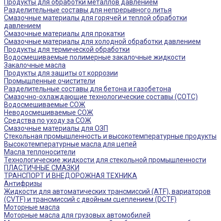
Продукты для обработки металлов давлением
Разделительные составы для непрерывного литья
Смазочные материалы для горячей и теплой обработки
давлением
Смазочные материалы для прокатки
Смазочные материалы для холодной обработки давлением
Продукты для термической обработки
Водосмешиваемые полимерные закалочные жидкости
Закалочные масла
Продукты для защиты от коррозии
Промышленные очистители
Разделительные составы для бетона и газобетона
Смазочно-охлаждающие технологические составы (СОТС)
Водосмешиваемые СОЖ
Неводосмешиваемые СОЖ
Средства по уходу за СОЖ
Смазочные материалы для ОЗП
Стекольная промышленность и высокотемпературные продукты
Высокотемпературные масла для цепей
Масла теплоносители
Технологические жидкости для стекольной промышленности
ПЛАСТИЧНЫЕ СМАЗКИ
ТРАНСПОРТ И ВНЕДОРОЖНАЯ ТЕХНИКА
Антифризы
Жидкости для автоматических трансмиссий (ATF), вариаторов
(CVTF) и трансмиссий с двойным сцеплением (DCTF)
Моторные масла
Моторные масла для грузовых автомобилей