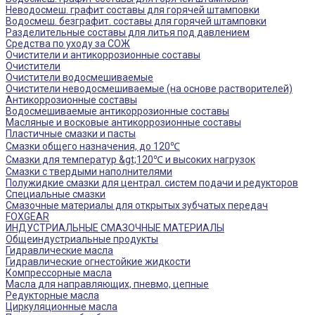
Неводосмеш. графит составы для горячей штамповки
Водосмеш. безграфит. составы для горячей штамповки
Разделительные составы для литья под давлением
Средства по уходу за СОЖ
Очистители и антикоррозионные составы
Очистители
Очистители водосмешиваемые
Очистители неводосмешиваемые (на основе растворителей)
Антикоррозионные составы
Водосмешиваемые антикоррозионные составы
Масляные и восковые антикоррозионные составы
Пластичные смазки и пасты
Смазки общего назначения, до 120℃
Смазки для температур &gt;120℃ и высоких нагрузок
Смазки с твердыми наполнителями
Полужидкие смазки для централ. систем подачи и редукторов
Специальные смазки
Смазочные материалы для открытых зубчатых передач
FOXGEAR
ИНДУСТРИАЛЬНЫЕ СМАЗОЧНЫЕ МАТЕРИАЛЫ
Общеиндустриальные продукты
Гидравлические масла
Гидравлические огнестойкие жидкости
Компрессорные масла
Масла для направляющих, пневмо, цепные
Редукторные масла
Циркуляционные масла