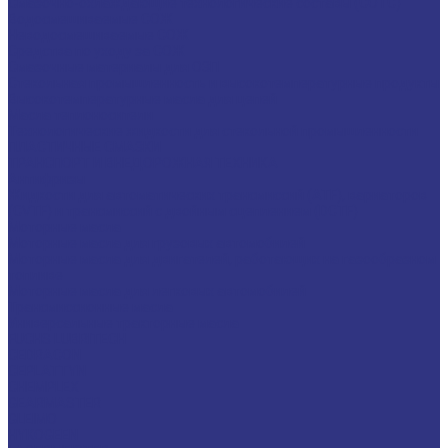
Смазочно-охлаждающие технологические составы (СОТС)
Водосмешиваемые СОЖ
Неводосмешиваемые СОЖ
Средства по уходу за СОЖ
Смазочные материалы для ОЗП
Стекольная промышленность и высокотемпературные продукты
Высокотемпературные масла для цепей
Масла теплоносители
Технологические жидкости для стекольной промышленности
ПЛАСТИЧНЫЕ СМАЗКИ
ТРАНСПОРТ И ВНЕДОРОЖНАЯ ТЕХНИКА
Антифризы
Жидкости для автоматических трансмиссий (ATF), вариаторов
(CVTF) и трансмиссий с двойным сцеплением (DCTF)
Моторные масла
Моторные масла для грузовых автомобилей
Моторные масла для двигателей, работающих на газообразном
топливе
Моторные масла для легковых автомобилей
Трансмиссионные масла
Универсальные тракторные масла
FUCHS LUBRITECH
CEDRACON
CEPLATTYN
CHEMPLEX
GEARMASTER
GLEIMO
HYKOGEEN