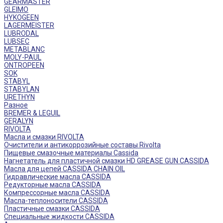
GEARMASTER
GLEIMO
HYKOGEEN
LAGERMEISTER
LUBRODAL
LUBSEC
METABLANC
MOLY-PAUL
ONTROPEEN
SOK
STABYL
STABYLAN
URETHYN
Разное
BREMER & LEGUIL
GERALYN
RIVOLTA
Масла и смазки RIVOLTA
Очистители и антикоррозийные составы Rivolta
Пищевые смазочные материалы Cassida
Нагнетатель для пластичной смазки HD GREASE GUN CASSIDA
Масла для цепей CASSIDA CHAIN OIL
Гидравлические масла CASSIDA
Редукторные масла CASSIDA
Компрессорные масла CASSIDA
Масла-теплоносители CASSIDA
Пластичные смазки CASSIDA
Специальные жидкости CASSIDA