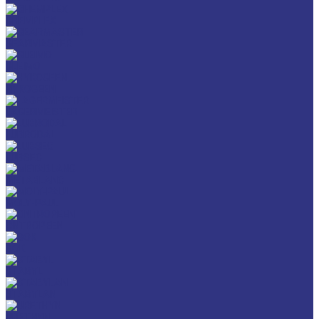
CHEMPLEX
GEARMASTER
GLEIMO
HYKOGEEN
LAGERMEISTER
LUBRODAL
LUBSEC
METABLANC
MOLY-PAUL
ONTROPEEN
SOK
STABYL
STABYLAN
URETHYN