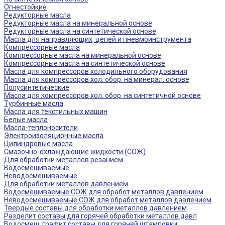
Огнестойкие
Редукторные масла
Редукторные масла на минеральной основе
Редукторные масла на синтетической основе
Масла для направляющих, цепей и пневмоинструмента
Компрессорные масла
Компрессорные масла на минеральной основе
Компрессорные масла на синтетической основе
Масла для компрессоров холодильного оборудования
Масла для компрессоров хол. обор. на минерал. основе
Полусинтетические
Масла для компрессоров хол. обор. на синтетичной основе
Турбинные масла
Масла для текстильных машин
Белые масла
Масла-теплоносители
Электроизоляционные масла
Цилиндровые масла
Смазочно-охлаждающие жидкости (СОЖ)
Для обработки металлов резанием
Водосмешиваемые
Неводосмешиваемые
Для обработки металлов давлением
Водосмешиваемые СОЖ для обработ металлов давлением
Неводосмешиваемые СОЖ для обработ металлов давлением
Твердые составы для обработки металлов давлением
Разделит составы для горячей обработки металлов давл
Водосмеш. графит составы для горячей штамповки