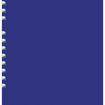
Разное
GERALYN
RIVOLTA
Масла и смазки RIVOLTA
Очистители и антикоррозийные составы Rivolta
Нагнетатель для пластичной смазки HD GREASE GUN CASSIDA
Масла для цепей CASSIDA CHAIN OIL
Гидравлические масла CASSIDA
Редукторные масла CASSIDA
Компрессорные масла CASSIDA
Масла-теплоносители CASSIDA
Пластичные смазки CASSIDA
Специальные жидкости CASSIDA
Услуги
Подбор смазочных материалов
Мониторинг смазочных материалов
Технический аудит производства