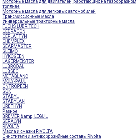
Моторные масла для двигателей, работающих на газообразном
топливе
Моторные масла для легковых автомобилей
Трансмиссионные масла
Универсальные тракторные масла
FUCHS LUBRITECH
CEDRACON
CEPLATTYN
CHEMPLEX
GEARMASTER
GLEIMO
HYKOGEEN
LAGERMEISTER
LUBRODAL
LUBSEC
METABLANC
MOLY-PAUL
ONTROPEEN
SOK
STABYL
STABYLAN
URETHYN
Разное
BREMER &amp; LEGUIL
GERALYN
RIVOLTA
Масла и смазки RIVOLTA
Очистители и антикоррозийные составы Rivolta