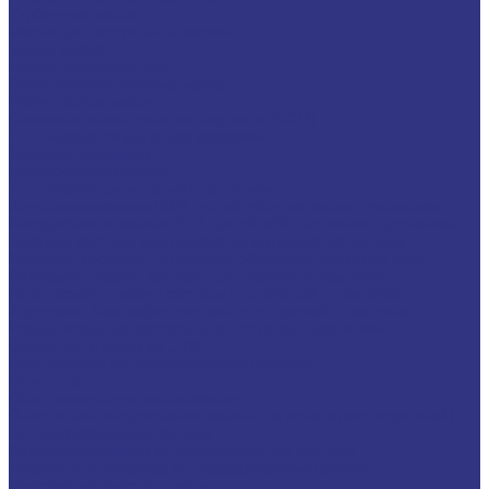
Турбинные масла
Масла для текстильных машин
Белые масла
Масла-теплоносители
Электроизоляционные масла
Цилиндровые масла
Смазочно-охлаждающие жидкости (СОЖ)
Для обработки металлов резанием
Водосмешиваемые
Неводосмешиваемые
Для обработки металлов давлением
Водосмешиваемые СОЖ для обработ металлов давлением
Неводосмешиваемые СОЖ для обработ металлов давлением
Твердые составы для обработки металлов давлением
Разделит составы для горячей обработки металлов давл
Водосмеш. графит составы для горячей штамповки
Неводосмеш. графит составы для горячей штамповки
Водосмеш. безграфит. составы для горячей штамповки
Разделительные составы для литья под давлением
Средства по уходу за СОЖ
Очистители и антикоррозионные составы
Очистители
Очистители водосмешиваемые
Очистители неводосмешиваемые (на основе растворителей)
Антикоррозионные составы
Водосмешиваемые антикоррозионные составы
Масляные и восковые антикоррозионные составы
Пластичные смазки и пасты