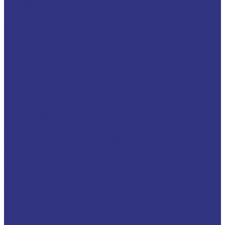
LAGERMEISTER
LUBRODAL
LUBSEC
METABLANC
MOLY-PAUL
ONTROPEEN
SOK
STABYL
STABYLAN
URETHYN
Разное
BREMER &amp; LEGUIL
GERALYN
RIVOLTA
Масла и смазки RIVOLTA
Очистители и антикоррозийные составы Rivolta
Пищевые смазочные материалы Cassida
Нагнетатель для пластичной смазки HD GREASE GUN CASSIDA
Масла для цепей CASSIDA CHAIN OIL
Гидравлические масла CASSIDA
Редукторные масла CASSIDA
Компрессорные масла CASSIDA
Масла-теплоносители CASSIDA
Пластичные смазки CASSIDA
Специальные жидкости CASSIDA
Антигель
Услуги
Подбор смазочных материалов