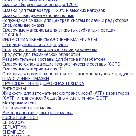
Смазки общего назначения, до 120℃
Смазки для температур >120℃ и высоких нагрузок
Смазки с твердыми наполнителями
Полужидкие смазки для централ. систем подачи и редукторов
Специальные смазки
Смазочные материалы для открытых зубчатых передач
FOXGEAR
ИНДУСТРИАЛЬНЫЕ СМАЗОЧНЫЕ МАТЕРИАЛЫ
Общеиндустриальные продукты
Продукты для обработки металлов давлением
Продукты для термической обработки
Разделительные составы для бетона и газобетона
Смазочно-охлаждающие технологические составы (СОТС)
Смазочные материалы для ОЗП
Стекольная промышленность и высокотемпературные продукты
ПЛАСТИЧНЫЕ СМАЗКИ
ТРАНСПОРТ И ВНЕДОРОЖНАЯ ТЕХНИКА
Антифризы
Жидкости для автоматических трансмиссий (ATF), вариаторов
(CVTF) и трансмиссий с двойным сцеплением (DCTF)
Моторные масла
Трансмиссионные масла
Универсальные тракторные масла
FUCHS LUBRITECH
CEDRACON
CEPLATTYN
CHEMPLEX