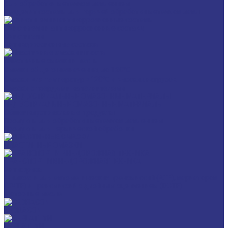
Для обработки металлов давлением
Разделит составы для горячей обработки металлов давл
Очистители и антикоррозионные составы
Очистители
Антикоррозионные составы
Пластичные смазки и пасты
Смазки общего назначения, до 120℃
Смазки для температур >120℃ и высоких нагрузок
Смазки с твердыми наполнителями
ИНДУСТРИАЛЬНЫЕ СМАЗОЧНЫЕ МАТЕРИАЛЫ
Общеиндустриальные продукты
Продукты для обработки металлов давлением
Продукты для термической обработки
ПЛАСТИЧНЫЕ СМАЗКИ
ТРАНСПОРТ И ВНЕДОРОЖНАЯ ТЕХНИКА
Антифризы
Жидкости для автоматических трансмиссий (ATF), вариаторов
(CVTF) и трансмиссий с двойным сцеплением (DCTF)
Моторные масла
CEDRACON
CEPLATTYN