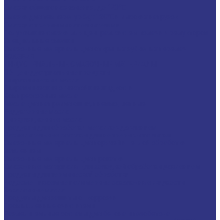
Смазки общего назначения, до 120℃
Смазки для температур &gt;120℃ и высоких нагрузок
Смазки с твердыми наполнителями
Полужидкие смазки для централ. систем подачи и редукторов
Специальные смазки
Смазочные материалы для открытых зубчатых передач
FOXGEAR
ИНДУСТРИАЛЬНЫЕ СМАЗОЧНЫЕ МАТЕРИАЛЫ
Общеиндустриальные продукты
Гидравлические масла
Гидравлические огнестойкие жидкости
Компрессорные масла
Масла для направляющих, пневмо, цепные
Редукторные масла
Циркуляционные масла
Продукты для обработки металлов давлением
Разделительные составы для непрерывного литья
Смазочные материалы для горячей и теплой обработки
давлением
Смазочные материалы для прокатки
Смазочные материалы для холодной обработки давлением
Продукты для термической обработки
Водосмешиваемые полимерные закалочные жидкости
Закалочные масла
Продукты для защиты от коррозии
Промышленные очистители
Разделительные составы для бетона и газобетона