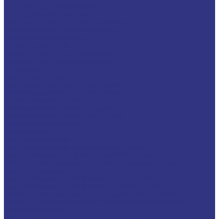
Для легковых автомобилей
Для грузовых автомобилей
Для двигателей, работающих на газу
Универсальные тракторные масла
Трансмиссионные масла
Жидкости для АКПП
Жидкости для ГУР и гидросистем
Автомоб. пластичные смазки и пасты
Антифризы
Сервисные продукты
Индустриальные смазочные материалы
Машинные масла общего назначения
Гидравлические жидкости
На минеральной основе, содержат Zn
На минеральной основе, не содержат Zn
На синтетической основе
Огнестойкие
Редукторные масла
Редукторные масла на минеральной основе
Редукторные масла на синтетической основе
Масла для направляющих, цепей и пневмоинструмента
Компрессорные масла
Компрессорные масла на минеральной основе
Компрессорные масла на синтетической основе
Масла для компрессоров холодильного оборудования
Масла для компрессоров хол. обор. на минерал. основе
Полусинтетические
Масла для компрессоров хол. обор. на синтетичной основе