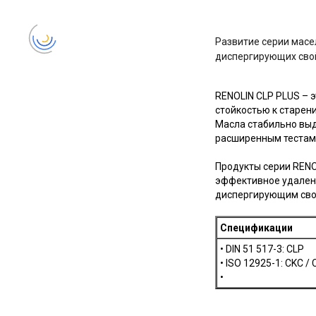
Развитие серии масе
диспергирующих свой
RENOLIN CLP PLUS – 
стойкостью к старен
Масла стабильно выд
расширенным тестам
Продукты серии RENO
эффективное удален
диспергирующим сво
Спецификации
• DIN 51 517-3: CLP
• ISO 12925-1: CKC /
•