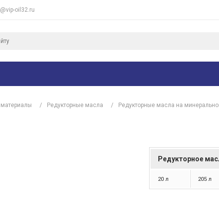
e@vip-oil32.ru
 материалы
/
Редукторные масла
/
Редукторные масла на минерально
Редукторное мас
20 л
205 л