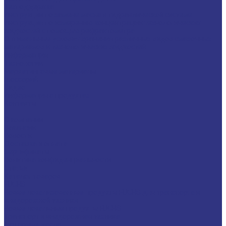
Техподдержка
Инструкции по замене масла в гидравлической системе
Инструкция по измерению концентрации технологических
жидкостей с помощью рефрактометра
Оптимальные условия хранения различных видов смазочных
материалов и технологических жидкостей
Информация
Технологии
Маркетинговые материалы
Глоссарий
Видео
Информация о продуктах
Контакты
...
О компании
Вакансии
Новости
Доставка и оплата
Сертификаты
Политика конфиденциальности
Статьи
Каталог товаров
FUCHS
Новые локализованные продукты FUCHS для транспорта и
внедорожной техники
Новые локальные продукты FUCHS
Транспорт и внедорожная техника
Моторные масла