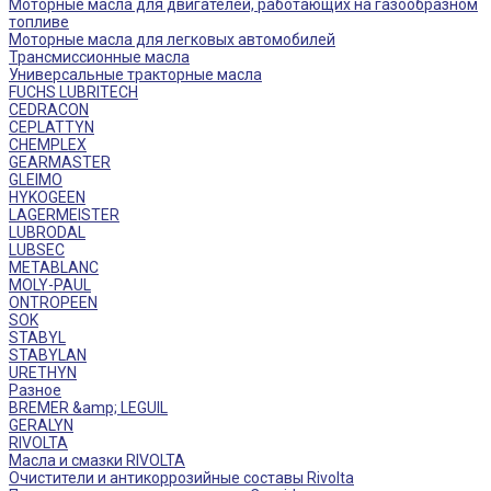
Моторные масла для двигателей, работающих на газообразном
топливе
Моторные масла для легковых автомобилей
Трансмиссионные масла
Универсальные тракторные масла
FUCHS LUBRITECH
CEDRACON
CEPLATTYN
CHEMPLEX
GEARMASTER
GLEIMO
HYKOGEEN
LAGERMEISTER
LUBRODAL
LUBSEC
METABLANC
MOLY-PAUL
ONTROPEEN
SOK
STABYL
STABYLAN
URETHYN
Разное
BREMER &amp; LEGUIL
GERALYN
RIVOLTA
Масла и смазки RIVOLTA
Очистители и антикоррозийные составы Rivolta