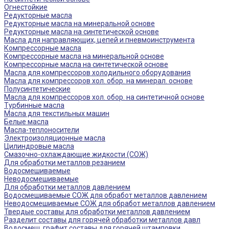
Огнестойкие
Редукторные масла
Редукторные масла на минеральной основе
Редукторные масла на синтетической основе
Масла для направляющих, цепей и пневмоинструмента
Компрессорные масла
Компрессорные масла на минеральной основе
Компрессорные масла на синтетической основе
Масла для компрессоров холодильного оборудования
Масла для компрессоров хол. обор. на минерал. основе
Полусинтетические
Масла для компрессоров хол. обор. на синтетичной основе
Турбинные масла
Масла для текстильных машин
Белые масла
Масла-теплоносители
Электроизоляционные масла
Цилиндровые масла
Смазочно-охлаждающие жидкости (СОЖ)
Для обработки металлов резанием
Водосмешиваемые
Неводосмешиваемые
Для обработки металлов давлением
Водосмешиваемые СОЖ для обработ металлов давлением
Неводосмешиваемые СОЖ для обработ металлов давлением
Твердые составы для обработки металлов давлением
Разделит составы для горячей обработки металлов давл
Водосмеш. графит составы для горячей штамповки