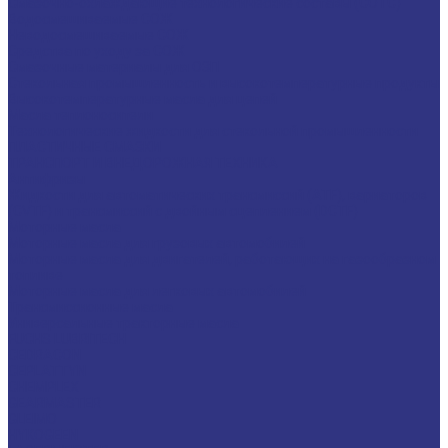
Смазочно-охлаждающие технологические составы (СОТС)
Водосмешиваемые СОЖ
Неводосмешиваемые СОЖ
Средства по уходу за СОЖ
Смазочные материалы для ОЗП
Стекольная промышленность и высокотемпературные продукты
Высокотемпературные масла для цепей
Масла теплоносители
Технологические жидкости для стекольной промышленности
ПЛАСТИЧНЫЕ СМАЗКИ
ТРАНСПОРТ И ВНЕДОРОЖНАЯ ТЕХНИКА
Антифризы
Жидкости для автоматических трансмиссий (ATF), вариаторов
(CVTF) и трансмиссий с двойным сцеплением (DCTF)
Моторные масла
Моторные масла для грузовых автомобилей
Моторные масла для двигателей, работающих на газообразном
топливе
Моторные масла для легковых автомобилей
Трансмиссионные масла
Универсальные тракторные масла
FUCHS LUBRITECH
CEDRACON
CEPLATTYN
CHEMPLEX
GEARMASTER
GLEIMO
HYKOGEEN