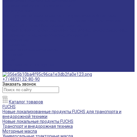
Мониторинг смазочных материалов
Технический аудит производства
Техподдержка
Инструкции по замене масла в гидравлической системе
Инструкция по измерению концентрации технологических
жидкостей с помощью рефрактометра
Оптимальные условия хранения различных видов смазочных
материалов и технологических жидкостей
Информация
Технологии
Маркетинговые материалы
Глоссарий
Видео
Информация о продуктах
Контакты
+7 (4832) 32-80-90
Заказать звонок
Каталог товаров
FUCHS
Новые локализованные продукты FUCHS для транспорта и
внедорожной техники
Новые локальные продукты FUCHS
Транспорт и внедорожная техника
Моторные масла
Универсальные тракторные масла