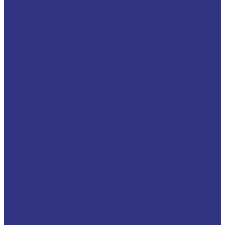
LAGERMEISTER
LUBRODAL
LUBSEC
METABLANC
MOLY-PAUL
ONTROPEEN
SOK
STABYL
STABYLAN
URETHYN
Разное
BREMER &amp; LEGUIL
GERALYN
RIVOLTA
Масла и смазки RIVOLTA
Очистители и антикоррозийные составы Rivolta
Пищевые смазочные материалы Cassida
Нагнетатель для пластичной смазки HD GREASE GUN CASSIDA
Масла для цепей CASSIDA CHAIN OIL
Гидравлические масла CASSIDA
Редукторные масла CASSIDA
Компрессорные масла CASSIDA
Масла-теплоносители CASSIDA
Пластичные смазки CASSIDA
Специальные жидкости CASSIDA
Антигель
Услуги
Подбор смазочных материалов