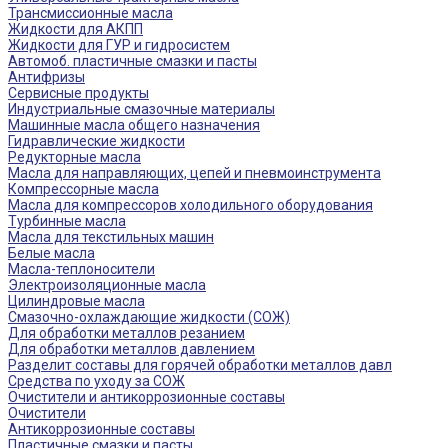
Трансмиссионные масла
Жидкости для АКПП
Жидкости для ГУР и гидросистем
Автомоб. пластичные смазки и пасты
Антифризы
Сервисные продукты
Индустриальные смазочные материалы
Машинные масла общего назначения
Гидравлические жидкости
Редукторные масла
Масла для направляющих, цепей и пневмоинструмента
Компрессорные масла
Масла для компрессоров холодильного оборудования
Турбинные масла
Масла для текстильных машин
Белые масла
Масла-теплоносители
Электроизоляционные масла
Цилиндровые масла
Смазочно-охлаждающие жидкости (СОЖ)
Для обработки металлов резанием
Для обработки металлов давлением
Разделит составы для горячей обработки металлов давл
Средства по уходу за СОЖ
Очистители и антикоррозионные составы
Очистители
Антикоррозионные составы
Пластичные смазки и пасты