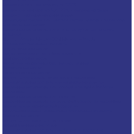
Смазки общего назначения, до 120℃
Смазки для температур &gt;120℃ и высоких нагрузок
Смазки с твердыми наполнителями
Полужидкие смазки для централ. систем подачи и редукторов
Специальные смазки
Смазочные материалы для открытых зубчатых передач
FOXGEAR
ИНДУСТРИАЛЬНЫЕ СМАЗОЧНЫЕ МАТЕРИАЛЫ
Общеиндустриальные продукты
Гидравлические масла
Гидравлические огнестойкие жидкости
Компрессорные масла
Масла для направляющих, пневмо, цепные
Редукторные масла
Циркуляционные масла
Продукты для обработки металлов давлением
Разделительные составы для непрерывного литья
Смазочные материалы для горячей и теплой обработки
давлением
Смазочные материалы для прокатки
Смазочные материалы для холодной обработки давлением
Продукты для термической обработки
Водосмешиваемые полимерные закалочные жидкости
Закалочные масла
Продукты для защиты от коррозии
Промышленные очистители
Разделительные составы для бетона и газобетона