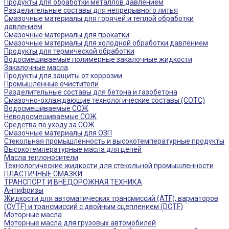
Продукты для обработки металлов давлением
Разделительные составы для непрерывного литья
Смазочные материалы для горячей и теплой обработки
давлением
Смазочные материалы для прокатки
Смазочные материалы для холодной обработки давлением
Продукты для термической обработки
Водосмешиваемые полимерные закалочные жидкости
Закалочные масла
Продукты для защиты от коррозии
Промышленные очистители
Разделительные составы для бетона и газобетона
Смазочно-охлаждающие технологические составы (СОТС)
Водосмешиваемые СОЖ
Неводосмешиваемые СОЖ
Средства по уходу за СОЖ
Смазочные материалы для ОЗП
Стекольная промышленность и высокотемпературные продукты
Высокотемпературные масла для цепей
Масла теплоносители
Технологические жидкости для стекольной промышленности
ПЛАСТИЧНЫЕ СМАЗКИ
ТРАНСПОРТ И ВНЕДОРОЖНАЯ ТЕХНИКА
Антифризы
Жидкости для автоматических трансмиссий (ATF), вариаторов
(CVTF) и трансмиссий с двойным сцеплением (DCTF)
Моторные масла
Моторные масла для грузовых автомобилей