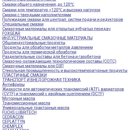
Смазки общего назначения, до 120℃
Смазки для температур >120℃ и высоких нагрузок
Смазки с твердыми наполнителями
Полужидкие смазки для централ. систем подачи и редукторов
Специальные смазки
Смазочные материалы для открытых зубчатых передач
FOXGEAR
ИНДУСТРИАЛЬНЫЕ СМАЗОЧНЫЕ МАТЕРИАЛЫ
Общеиндустриальные продукты
Продукты для обработки металлов давлением
Продукты для термической обработки
Разделительные составы для бетона и газобетона
Смазочно-охлаждающие технологические составы (СОТС)
Смазочные материалы для ОЗП
Стекольная промышленность и высокотемпературные продукты
ПЛАСТИЧНЫЕ СМАЗКИ
ТРАНСПОРТ И ВНЕДОРОЖНАЯ ТЕХНИКА
Антифризы
Жидкости для автоматических трансмиссий (ATF), вариаторов
(CVTF) и трансмиссий с двойным сцеплением (DCTF)
Моторные масла
Трансмиссионные масла
Универсальные тракторные масла
FUCHS LUBRITECH
CEDRACON
CEPLATTYN
CHEMPLEX