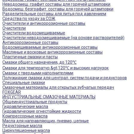
Неводосмеш. графит составы для горячей штамповки
Водосмеш. безграфит. составы для горячей штамповки
Разделительные составы для литья под давлением
Средства по уходу за СОЖ
Очистители и антикоррозионные составы
Очистители
Очистители водосмешиваемые
Очистители неводосмешиваемые (на основе растворителей)
Антикоррозионные составы
Водосмешиваемые антикоррозионные составы
Масляные и восковые антикоррозионные составы
Пластичные смазки и пасты
Смазки общего назначения, до 120℃
Смазки для температур &gt;120℃ и высоких нагрузок
Смазки с твердыми наполнителями
Полужидкие смазки для централ. систем подачи и редукторов
Специальные смазки
Смазочные материалы для открытых зубчатых передач
FOXGEAR
ИНДУСТРИАЛЬНЫЕ СМАЗОЧНЫЕ МАТЕРИАЛЫ
Общеиндустриальные продукты
Гидравлические масла
Гидравлические огнестойкие жидкости
Компрессорные масла
Масла для направляющих, пневмо, цепные
Редукторные масла
Циркуляционные масла