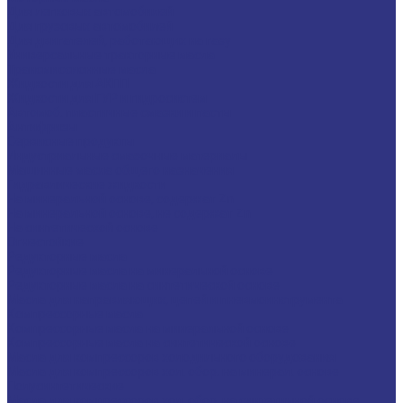
Для легковых автомобилей
Для грузовых автомобилей
Для двигателей, работающих на газу
Универсальные тракторные масла
Трансмиссионные масла
Жидкости для АКПП
Жидкости для ГУР и гидросистем
Автомоб. пластичные смазки и пасты
Антифризы
Сервисные продукты
Индустриальные смазочные материалы
Машинные масла общего назначения
Гидравлические жидкости
На минеральной основе, содержат Zn
На минеральной основе, не содержат Zn
На синтетической основе
Огнестойкие
Редукторные масла
Редукторные масла на минеральной основе
Редукторные масла на синтетической основе
Масла для направляющих, цепей и пневмоинструмента
Компрессорные масла
Компрессорные масла на минеральной основе
Компрессорные масла на синтетической основе
Масла для компрессоров холодильного оборудования
Масла для компрессоров хол. обор. на минерал. основе
Полусинтетические
Масла для компрессоров хол. обор. на синтетичной основе