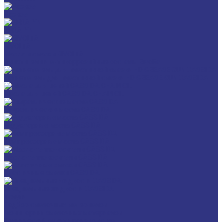
Разное
GERALYN
RIVOLTA
Масла и смазки RIVOLTA
Очистители и антикоррозийные составы Rivolta
Нагнетатель для пластичной смазки HD GREASE GUN CASSIDA
Масла для цепей CASSIDA CHAIN OIL
Гидравлические масла CASSIDA
Редукторные масла CASSIDA
Компрессорные масла CASSIDA
Масла-теплоносители CASSIDA
Пластичные смазки CASSIDA
Специальные жидкости CASSIDA
Услуги
Подбор смазочных материалов
Мониторинг смазочных материалов
Технический аудит производства