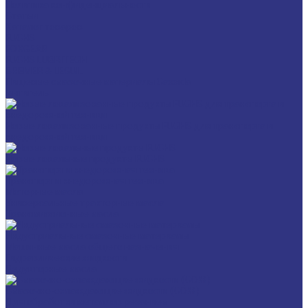
Политика конфиденциальности
Статьи
Каталог товаров
FUCHS
FOXGEAR
FUCHS LUBRITECH
BREMER & LEGUIL
Пищевые смазочные материалы Cassida
Антигель
Новые локализованные продукты FUCHS для транспорта и
внедорожной техники
Новые локальные продукты FUCHS
Транспорт и внедорожная техника
Моторные масла
Универсальные тракторные масла
Трансмиссионные масла
Индустриальные смазочные материалы
Машинные масла общего назначения
Гидравлические жидкости
Редукторные масла
Смазочно-охлаждающие жидкости (СОЖ)
Для обработки металлов резанием