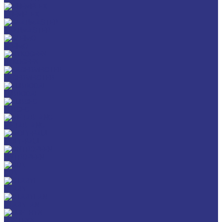
CHEMPLEX
GEARMASTER
GLEIMO
HYKOGEEN
LAGERMEISTER
LUBRODAL
LUBSEC
METABLANC
MOLY-PAUL
ONTROPEEN
SOK
STABYL
STABYLAN
URETHYN