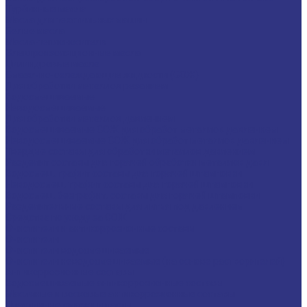
Турбинные масла
Масла для текстильных машин
Белые масла
Масла-теплоносители
Электроизоляционные масла
Цилиндровые масла
Смазочно-охлаждающие жидкости (СОЖ)
Для обработки металлов резанием
Водосмешиваемые
Неводосмешиваемые
Для обработки металлов давлением
Водосмешиваемые СОЖ для обработ металлов давлением
Неводосмешиваемые СОЖ для обработ металлов давлением
Твердые составы для обработки металлов давлением
Разделит составы для горячей обработки металлов давл
Водосмеш. графит составы для горячей штамповки
Неводосмеш. графит составы для горячей штамповки
Водосмеш. безграфит. составы для горячей штамповки
Разделительные составы для литья под давлением
Средства по уходу за СОЖ
Очистители и антикоррозионные составы
Очистители
Очистители водосмешиваемые
Очистители неводосмешиваемые (на основе растворителей)
Антикоррозионные составы
Водосмешиваемые антикоррозионные составы
Масляные и восковые антикоррозионные составы
Пластичные смазки и пасты