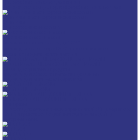
Для обработки металлов давлением
Разделит составы для горячей обработки металлов давл
Очистители и антикоррозионные составы
Очистители
Антикоррозионные составы
Пластичные смазки и пасты
Смазки общего назначения, до 120℃
Смазки для температур >120℃ и высоких нагрузок
Смазки с твердыми наполнителями
ИНДУСТРИАЛЬНЫЕ СМАЗОЧНЫЕ МАТЕРИАЛЫ
Общеиндустриальные продукты
Продукты для обработки металлов давлением
Продукты для термической обработки
ПЛАСТИЧНЫЕ СМАЗКИ
ТРАНСПОРТ И ВНЕДОРОЖНАЯ ТЕХНИКА
Антифризы
Жидкости для автоматических трансмиссий (ATF), вариаторов
(CVTF) и трансмиссий с двойным сцеплением (DCTF)
Моторные масла
CEDRACON
CEPLATTYN