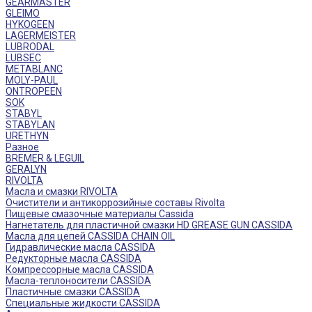
GEARMASTER
GLEIMO
HYKOGEEN
LAGERMEISTER
LUBRODAL
LUBSEC
METABLANC
MOLY-PAUL
ONTROPEEN
SOK
STABYL
STABYLAN
URETHYN
Разное
BREMER & LEGUIL
GERALYN
RIVOLTA
Масла и смазки RIVOLTA
Очистители и антикоррозийные составы Rivolta
Пищевые смазочные материалы Cassida
Нагнетатель для пластичной смазки HD GREASE GUN CASSIDA
Масла для цепей CASSIDA CHAIN OIL
Гидравлические масла CASSIDA
Редукторные масла CASSIDA
Компрессорные масла CASSIDA
Масла-теплоносители CASSIDA
Пластичные смазки CASSIDA
Специальные жидкости CASSIDA