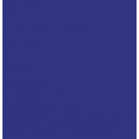
Редукторные масла
Редукторные масла на минеральной основе
Редукторные масла на синтетической основе
Масла для направляющих, цепей и пневмоинструмента
Компрессорные масла
Компрессорные масла на минеральной основе
Компрессорные масла на синтетической основе
Масла для компрессоров холодильного оборудования
Масла для компрессоров хол. обор. на минерал. основе
Полусинтетические
Масла для компрессоров хол. обор. на синтетичной основе
Турбинные масла
Масла для текстильных машин
Белые масла
Масла-теплоносители
Электроизоляционные масла
Цилиндровые масла
Смазочно-охлаждающие жидкости (СОЖ)
Для обработки металлов резанием
Водосмешиваемые
Неводосмешиваемые
Для обработки металлов давлением
Водосмешиваемые СОЖ для обработ металлов давлением
Неводосмешиваемые СОЖ для обработ металлов давлением
Твердые составы для обработки металлов давлением
Разделит составы для горячей обработки металлов давл
Водосмеш. графит составы для горячей штамповки
Неводосмеш. графит составы для горячей штамповки