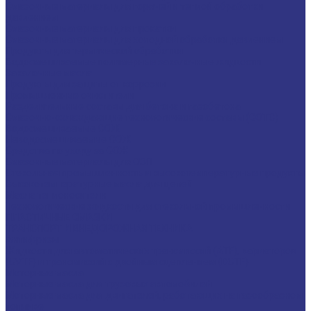
Смазочные материалы для горячей и теплой обработки
давлением
Смазочные материалы для прокатки
Смазочные материалы для холодной обработки давлением
Продукты для термической обработки
Водосмешиваемые полимерные закалочные жидкости
Закалочные масла
Продукты для защиты от коррозии
Промышленные очистители
Разделительные составы для бетона и газобетона
Смазочно-охлаждающие технологические составы (СОТС)
Водосмешиваемые СОЖ
Неводосмешиваемые СОЖ
Средства по уходу за СОЖ
Смазочные материалы для ОЗП
Стекольная промышленность и высокотемпературные продукты
Высокотемпературные масла для цепей
Масла теплоносители
Технологические жидкости для стекольной промышленности
ПЛАСТИЧНЫЕ СМАЗКИ
ТРАНСПОРТ И ВНЕДОРОЖНАЯ ТЕХНИКА
Антифризы
Жидкости для автоматических трансмиссий (ATF), вариаторов
(CVTF) и трансмиссий с двойным сцеплением (DCTF)
Моторные масла
Моторные масла для грузовых автомобилей
Моторные масла для двигателей, работающих на газообразном
топливе