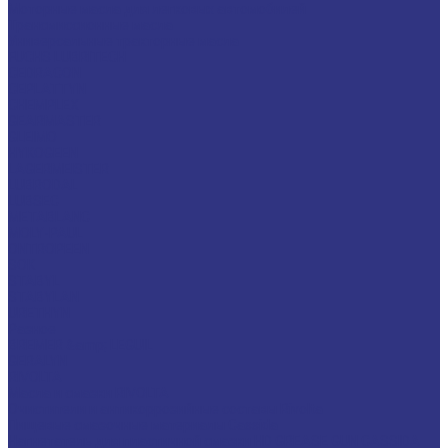
Моторные масла для легковых автомобилей
Трансмиссионные масла
Универсальные тракторные масла
FUCHS LUBRITECH
CEDRACON
CEPLATTYN
CHEMPLEX
GEARMASTER
GLEIMO
HYKOGEEN
LAGERMEISTER
LUBRODAL
LUBSEC
METABLANC
MOLY-PAUL
ONTROPEEN
SOK
STABYL
STABYLAN
URETHYN
Разное
BREMER &amp; LEGUIL
GERALYN
RIVOLTA
Масла и смазки RIVOLTA
Очистители и антикоррозийные составы Rivolta
Пищевые смазочные материалы Cassida
Нагнетатель для пластичной смазки HD GREASE GUN CASSIDA