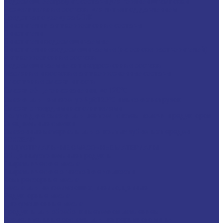
Водосмеш. безграфит. составы для горячей штамповки
Разделительные составы для литья под давлением
Средства по уходу за СОЖ
Очистители и антикоррозионные составы
Очистители
Очистители водосмешиваемые
Очистители неводосмешиваемые (на основе растворителей)
Антикоррозионные составы
Водосмешиваемые антикоррозионные составы
Масляные и восковые антикоррозионные составы
Пластичные смазки и пасты
Смазки общего назначения, до 120℃
Смазки для температур &gt;120℃ и высоких нагрузок
Смазки с твердыми наполнителями
Полужидкие смазки для централ. систем подачи и редукторов
Специальные смазки
Смазочные материалы для открытых зубчатых передач
FOXGEAR
ИНДУСТРИАЛЬНЫЕ СМАЗОЧНЫЕ МАТЕРИАЛЫ
Общеиндустриальные продукты
Гидравлические масла
Гидравлические огнестойкие жидкости
Компрессорные масла
Масла для направляющих, пневмо, цепные
Редукторные масла
Циркуляционные масла
Продукты для обработки металлов давлением
Разделительные составы для непрерывного литья