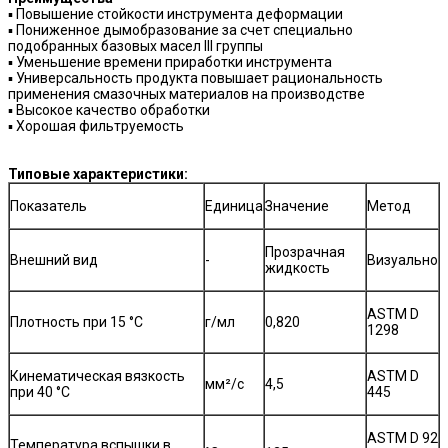
▪ Повышение стойкости инструмента деформации
▪ Пониженное дымобразование за счет специально
подобранных базовых масел III группы
▪ Уменьшение времени приработки инструмента
▪ Универсальность продукта повышает рациональность
применения смазочных материалов на производстве
▪ Высокое качество обработки
▪ Хорошая фильтруемость
Типовые характеристики:
Показатель
Единица
Значение
Метод
Прозрачная
Внешний вид
-
Визуально
жидкость
ASTM D
Плотность при 15 °C
г/мл
0,820
1298
Кинематическая вязкость
ASTM D
мм²/с
4,5
при 40 °C
445
ASTM D 92
Температура вспышки в