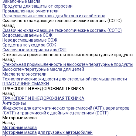
Закалочные масла
Продукты для защиты от коррозии
Промышленные очистители
Разделительные составы для бетона и газобетона
Смазочно-охлаждающие технологические составы (СОТС)
Назад
Смазочно-охлаждающие технологические составы (СОТС)
Водосмешиваемые СОЖ
Неводосмешиваемые СОЖ
Средства по уходу за СОЖ
Смазочные материалы для ОЗП
Стекольная промышленность и высокотемпературные продукты
Назад
Стекольная промышленность и высокотемпературные продукты
Высокотемпературные масла для цепей
Масла теплоносители
Технологические жидкости для стекольной промышленности
ПЛАСТИЧНЫЕ СМАЗКИ
ТРАНСПОРТ И ВНЕДОРОЖНАЯ ТЕХНИКА
Назад
ТРАНСПОРТ И ВНЕДОРОЖНАЯ ТЕХНИКА
Антифризы
Жидкости для автоматических трансмиссий (ATF), вариаторов
(CVTF) и трансмиссий с двойным сцеплением (DCTF)
Моторные масла
Назад
Моторные масла
Моторные масла для грузовых автомобилей