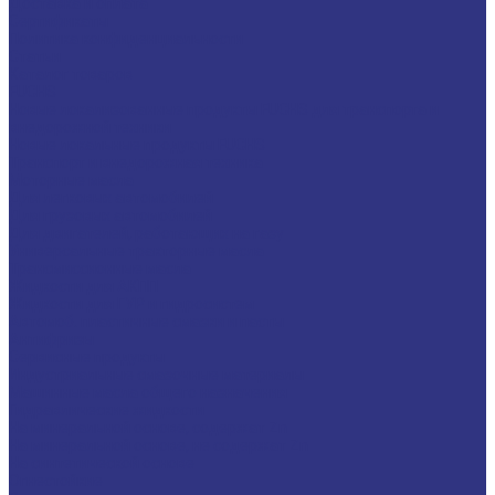
Доставка и оплата
Сертификаты
Политика конфиденциальности
Статьи
Каталог товаров
FUCHS
Новые локализованные продукты FUCHS для транспорта и
внедорожной техники
Новые локальные продукты FUCHS
Транспорт и внедорожная техника
Моторные масла
Для легковых автомобилей
Для грузовых автомобилей
Для двигателей, работающих на газу
Универсальные тракторные масла
Трансмиссионные масла
Жидкости для АКПП
Жидкости для ГУР и гидросистем
Автомоб. пластичные смазки и пасты
Антифризы
Сервисные продукты
Индустриальные смазочные материалы
Машинные масла общего назначения
Гидравлические жидкости
На минеральной основе, содержат Zn
На минеральной основе, не содержат Zn
На синтетической основе
Огнестойкие