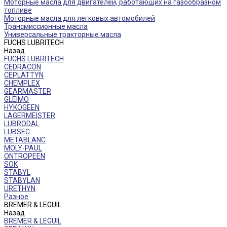
Моторные масла для двигателей, работающих на газообразном
топливе
Моторные масла для легковых автомобилей
Трансмиссионные масла
Универсальные тракторные масла
FUCHS LUBRITECH
Назад
FUCHS LUBRITECH
CEDRACON
CEPLATTYN
CHEMPLEX
GEARMASTER
GLEIMO
HYKOGEEN
LAGERMEISTER
LUBRODAL
LUBSEC
METABLANC
MOLY-PAUL
ONTROPEEN
SOK
STABYL
STABYLAN
URETHYN
Разное
BREMER & LEGUIL
Назад
BREMER & LEGUIL