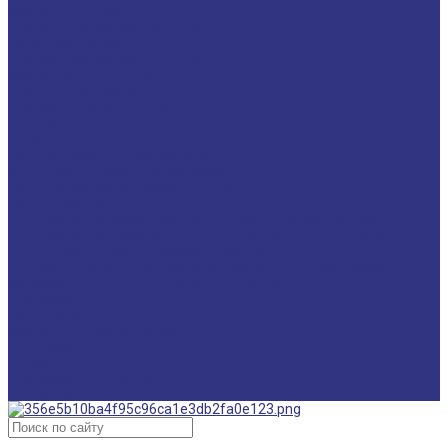
Масла для цепей CASSIDA CHAIN OIL
Гидравлические масла CASSIDA
Редукторные масла CASSIDA
Компрессорные масла CASSIDA
Масла-теплоносители CASSIDA
Пластичные смазки CASSIDA
Специальные жидкости CASSIDA
Антигель
Услуги
Подбор смазочных материалов
Мониторинг смазочных материалов
Технический аудит производства
Техподдержка
Инструкции по замене масла в гидравлической системе
Инструкция по измерению концентрации технологических
жидкостей с помощью рефрактометра
Оптимальные условия хранения различных видов смазочных
материалов и технологических жидкостей
Информация
Технологии
Маркетинговые материалы
Глоссарий
Видео
Информация о продуктах
Контакты