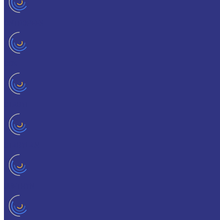
ONTROPEEN
SOK
STABYL
STABYLAN
URETHYN