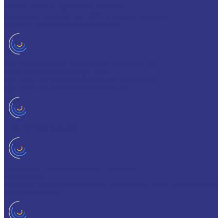
Смазки общего назначения, до 120℃
Смазки для температур >120℃ и высоких нагрузок
Смазки с твердыми наполнителями
ИНДУСТРИАЛЬНЫЕ СМАЗОЧНЫЕ МАТЕРИАЛЫ
Общеиндустриальные продукты
Продукты для обработки металлов давлением
Продукты для термической обработки
ПЛАСТИЧНЫЕ СМАЗКИ
ТРАНСПОРТ И ВНЕДОРОЖНАЯ ТЕХНИКА
Антифризы
Жидкости для автоматических трансмиссий (ATF), вариаторов (C
Моторные масла