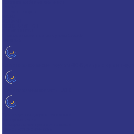
Политика конфиденциальности
Статьи
Каталог товаров
FUCHS
FOXGEAR
FUCHS LUBRITECH
BREMER & LEGUIL
Пищевые смазочные материалы Cassida
Антигель
Новые локализованные продукты FUCHS для транспорта и внедо
Новые локальные продукты FUCHS
Транспорт и внедорожная техника
Моторные масла
Универсальные тракторные масла
Трансмиссионные масла