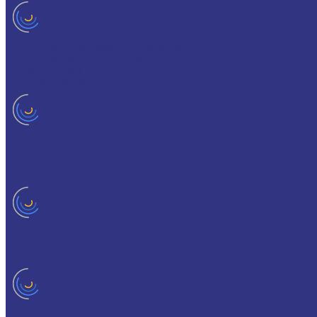
Индустриальные смазочные материалы
Машинные масла общего назначения
Гидравлические жидкости
Редукторные масла
Смазочно-охлаждающие жидкости (СОЖ)
Для обработки металлов резанием
Для обработки металлов давлением
Разделит составы для горячей обработки металлов давл
Очистители и антикоррозионные составы
Очистители
Антикоррозионные составы
Пластичные смазки и пасты