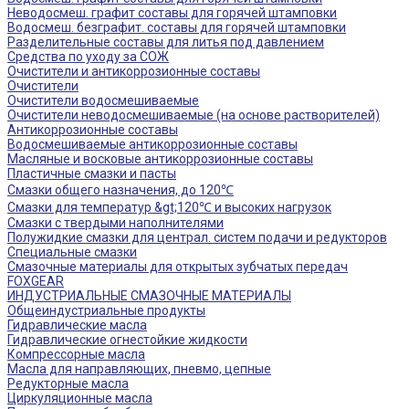
Неводосмеш. графит составы для горячей штамповки
Водосмеш. безграфит. составы для горячей штамповки
Разделительные составы для литья под давлением
Средства по уходу за СОЖ
Очистители и антикоррозионные составы
Очистители
Очистители водосмешиваемые
Очистители неводосмешиваемые (на основе растворителей)
Антикоррозионные составы
Водосмешиваемые антикоррозионные составы
Масляные и восковые антикоррозионные составы
Пластичные смазки и пасты
Смазки общего назначения, до 120℃
Смазки для температур &gt;120℃ и высоких нагрузок
Смазки с твердыми наполнителями
Полужидкие смазки для централ. систем подачи и редукторов
Специальные смазки
Смазочные материалы для открытых зубчатых передач
FOXGEAR
ИНДУСТРИАЛЬНЫЕ СМАЗОЧНЫЕ МАТЕРИАЛЫ
Общеиндустриальные продукты
Гидравлические масла
Гидравлические огнестойкие жидкости
Компрессорные масла
Масла для направляющих, пневмо, цепные
Редукторные масла
Циркуляционные масла