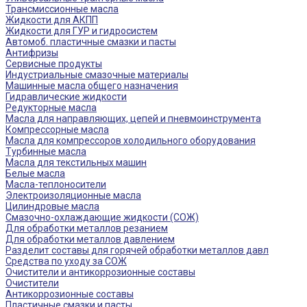
Трансмиссионные масла
Жидкости для АКПП
Жидкости для ГУР и гидросистем
Автомоб. пластичные смазки и пасты
Антифризы
Сервисные продукты
Индустриальные смазочные материалы
Машинные масла общего назначения
Гидравлические жидкости
Редукторные масла
Масла для направляющих, цепей и пневмоинструмента
Компрессорные масла
Масла для компрессоров холодильного оборудования
Турбинные масла
Масла для текстильных машин
Белые масла
Масла-теплоносители
Электроизоляционные масла
Цилиндровые масла
Смазочно-охлаждающие жидкости (СОЖ)
Для обработки металлов резанием
Для обработки металлов давлением
Разделит составы для горячей обработки металлов давл
Средства по уходу за СОЖ
Очистители и антикоррозионные составы
Очистители
Антикоррозионные составы
Пластичные смазки и пасты