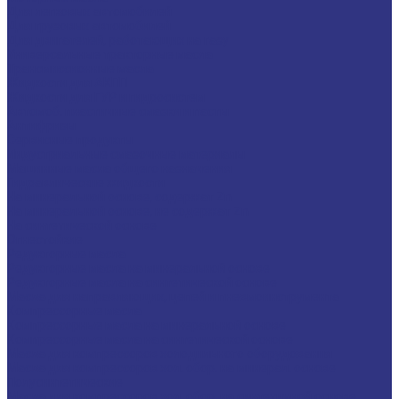
Для легковых автомобилей
Для грузовых автомобилей
Для двигателей, работающих на газу
Универсальные тракторные масла
Трансмиссионные масла
Жидкости для АКПП
Жидкости для ГУР и гидросистем
Автомоб. пластичные смазки и пасты
Антифризы
Сервисные продукты
Индустриальные смазочные материалы
Машинные масла общего назначения
Гидравлические жидкости
На минеральной основе, содержат Zn
На минеральной основе, не содержат Zn
На синтетической основе
Огнестойкие
Редукторные масла
Редукторные масла на минеральной основе
Редукторные масла на синтетической основе
Масла для направляющих, цепей и пневмоинструмента
Компрессорные масла
Компрессорные масла на минеральной основе
Компрессорные масла на синтетической основе
Масла для компрессоров холодильного оборудования
Масла для компрессоров хол. обор. на минерал. основе
Полусинтетические
Масла для компрессоров хол. обор. на синтетичной основе