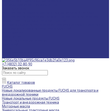
Мониторинг смазочных материалов
Технический аудит производства
Техподдержка
Инструкции по замене масла в гидравлической системе
Инструкция по измерению концентрации технологических
жидкостей с помощью рефрактометра
Оптимальные условия хранения различных видов смазочных
материалов и технологических жидкостей
Информация
Технологии
Маркетинговые материалы
Глоссарий
Видео
Информация о продуктах
Контакты
+7 (4832) 32-80-90
Заказать звонок
Каталог товаров
FUCHS
Новые локализованные продукты FUCHS для транспорта и
внедорожной техники
Новые локальные продукты FUCHS
Транспорт и внедорожная техника
Моторные масла
Универсальные тракторные масла