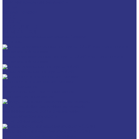
Политика конфиденциальности
Статьи
Каталог товаров
FUCHS
FOXGEAR
FUCHS LUBRITECH
BREMER & LEGUIL
Пищевые смазочные материалы Cassida
Антигель
Новые локализованные продукты FUCHS для транспорта и
внедорожной техники
Новые локальные продукты FUCHS
Транспорт и внедорожная техника
Моторные масла
Универсальные тракторные масла
Трансмиссионные масла
Индустриальные смазочные материалы
Машинные масла общего назначения
Гидравлические жидкости
Редукторные масла
Смазочно-охлаждающие жидкости (СОЖ)
Для обработки металлов резанием