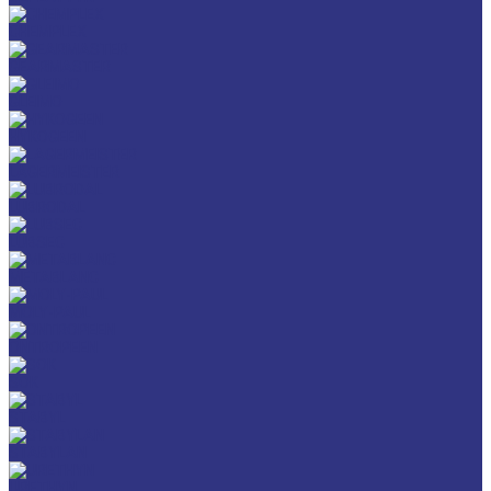
CHEMPLEX
GEARMASTER
GLEIMO
HYKOGEEN
LAGERMEISTER
LUBRODAL
LUBSEC
METABLANC
MOLY-PAUL
ONTROPEEN
SOK
STABYL
STABYLAN
URETHYN