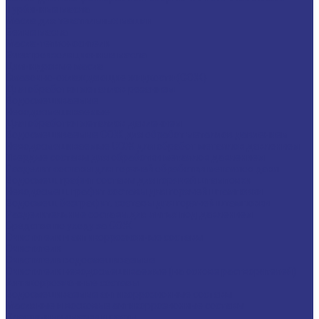
Турбинные масла
Масла для текстильных машин
Белые масла
Масла-теплоносители
Электроизоляционные масла
Цилиндровые масла
Смазочно-охлаждающие жидкости (СОЖ)
Для обработки металлов резанием
Водосмешиваемые
Неводосмешиваемые
Для обработки металлов давлением
Водосмешиваемые СОЖ для обработ металлов давлением
Неводосмешиваемые СОЖ для обработ металлов давлением
Твердые составы для обработки металлов давлением
Разделит составы для горячей обработки металлов давл
Водосмеш. графит составы для горячей штамповки
Неводосмеш. графит составы для горячей штамповки
Водосмеш. безграфит. составы для горячей штамповки
Разделительные составы для литья под давлением
Средства по уходу за СОЖ
Очистители и антикоррозионные составы
Очистители
Очистители водосмешиваемые
Очистители неводосмешиваемые (на основе растворителей)
Антикоррозионные составы
Водосмешиваемые антикоррозионные составы
Масляные и восковые антикоррозионные составы
Пластичные смазки и пасты