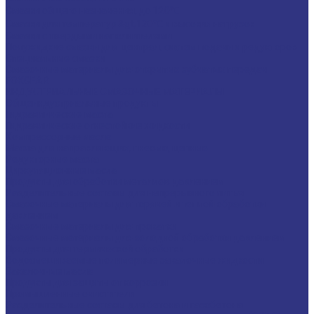
Смазки общего назначения, до 120℃
Смазки для температур &gt;120℃ и высоких нагрузок
Смазки с твердыми наполнителями
Полужидкие смазки для централ. систем подачи и редукторов
Специальные смазки
Смазочные материалы для открытых зубчатых передач
FOXGEAR
ИНДУСТРИАЛЬНЫЕ СМАЗОЧНЫЕ МАТЕРИАЛЫ
Общеиндустриальные продукты
Гидравлические масла
Гидравлические огнестойкие жидкости
Компрессорные масла
Масла для направляющих, пневмо, цепные
Редукторные масла
Циркуляционные масла
Продукты для обработки металлов давлением
Разделительные составы для непрерывного литья
Смазочные материалы для горячей и теплой обработки
давлением
Смазочные материалы для прокатки
Смазочные материалы для холодной обработки давлением
Продукты для термической обработки
Водосмешиваемые полимерные закалочные жидкости
Закалочные масла
Продукты для защиты от коррозии
Промышленные очистители
Разделительные составы для бетона и газобетона