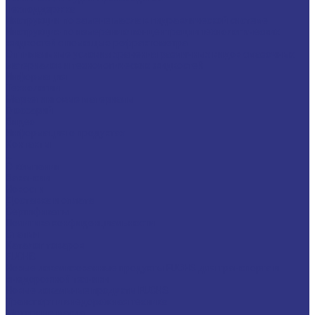
Техподдержка
Инструкции по замене масла в гидравлической системе
Инструкция по измерению концентрации технологических
жидкостей с помощью рефрактометра
Оптимальные условия хранения различных видов смазочных
материалов и технологических жидкостей
Информация
Технологии
Маркетинговые материалы
Глоссарий
Видео
Информация о продуктах
Контакты
...
О компании
Вакансии
Новости
Доставка и оплата
Сертификаты
Политика конфиденциальности
Статьи
Каталог товаров
FUCHS
Новые локализованные продукты FUCHS для транспорта и
внедорожной техники
Новые локальные продукты FUCHS
Транспорт и внедорожная техника
Моторные масла