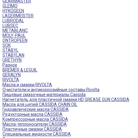
GEARMASTER
GLEIMO
HYKOGEEN
LAGERMEISTER
LUBRODAL
LUBSEC
METABLANC
MOLY-PAUL
ONTROPEEN
SOK
STABYL
STABYLAN
URETHYN
Разное
BREMER & LEGUIL
GERALYN
RIVOLTA
Масла и смазки RIVOLTA
Очистители и антикоррозийные составы Rivolta
Пищевые смазочные материалы Cassida
Нагнетатель для пластичной смазки HD GREASE GUN CASSIDA
Масла для цепей CASSIDA CHAIN OIL
Гидравлические масла CASSIDA
Редукторные масла CASSIDA
Компрессорные масла CASSIDA
Масла-теплоносители CASSIDA
Пластичные смазки CASSIDA
Специальные жидкости CASSIDA