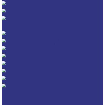
Разное
GERALYN
RIVOLTA
Масла и смазки RIVOLTA
Очистители и антикоррозийные составы Rivolta
Нагнетатель для пластичной смазки HD GREASE GUN CASSIDA
Масла для цепей CASSIDA CHAIN OIL
Гидравлические масла CASSIDA
Редукторные масла CASSIDA
Компрессорные масла CASSIDA
Масла-теплоносители CASSIDA
Пластичные смазки CASSIDA
Специальные жидкости CASSIDA
Услуги
Подбор смазочных материалов
Мониторинг смазочных материалов
Технический аудит производства