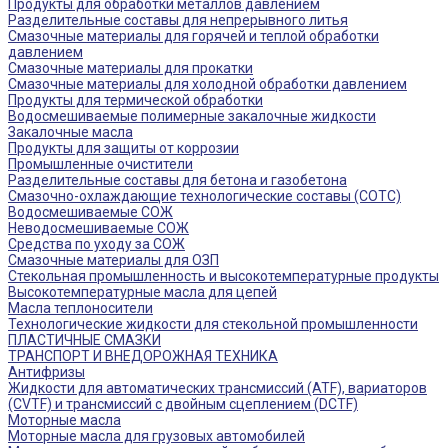
Продукты для обработки металлов давлением
Разделительные составы для непрерывного литья
Смазочные материалы для горячей и теплой обработки
давлением
Смазочные материалы для прокатки
Смазочные материалы для холодной обработки давлением
Продукты для термической обработки
Водосмешиваемые полимерные закалочные жидкости
Закалочные масла
Продукты для защиты от коррозии
Промышленные очистители
Разделительные составы для бетона и газобетона
Смазочно-охлаждающие технологические составы (СОТС)
Водосмешиваемые СОЖ
Неводосмешиваемые СОЖ
Средства по уходу за СОЖ
Смазочные материалы для ОЗП
Стекольная промышленность и высокотемпературные продукты
Высокотемпературные масла для цепей
Масла теплоносители
Технологические жидкости для стекольной промышленности
ПЛАСТИЧНЫЕ СМАЗКИ
ТРАНСПОРТ И ВНЕДОРОЖНАЯ ТЕХНИКА
Антифризы
Жидкости для автоматических трансмиссий (ATF), вариаторов
(CVTF) и трансмиссий с двойным сцеплением (DCTF)
Моторные масла
Моторные масла для грузовых автомобилей