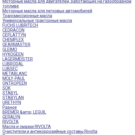
Моторные масла для двигателей, работающих на газообразном
топливе
Моторные масла для легковых автомобилей
Трансмиссионные масла
Универсальные тракторные масла
FUCHS LUBRITECH
CEDRACON
CEPLATTYN
CHEMPLEX
GEARMASTER
GLEIMO
HYKOGEEN
LAGERMEISTER
LUBRODAL
LUBSEC
METABLANC
MOLY-PAUL
ONTROPEEN
SOK
STABYL
STABYLAN
URETHYN
Разное
BREMER &amp; LEGUIL
GERALYN
RIVOLTA
Масла и смазки RIVOLTA
Очистители и антикоррозийные составы Rivolta