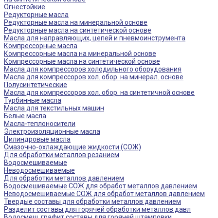
Огнестойкие
Редукторные масла
Редукторные масла на минеральной основе
Редукторные масла на синтетической основе
Масла для направляющих, цепей и пневмоинструмента
Компрессорные масла
Компрессорные масла на минеральной основе
Компрессорные масла на синтетической основе
Масла для компрессоров холодильного оборудования
Масла для компрессоров хол. обор. на минерал. основе
Полусинтетические
Масла для компрессоров хол. обор. на синтетичной основе
Турбинные масла
Масла для текстильных машин
Белые масла
Масла-теплоносители
Электроизоляционные масла
Цилиндровые масла
Смазочно-охлаждающие жидкости (СОЖ)
Для обработки металлов резанием
Водосмешиваемые
Неводосмешиваемые
Для обработки металлов давлением
Водосмешиваемые СОЖ для обработ металлов давлением
Неводосмешиваемые СОЖ для обработ металлов давлением
Твердые составы для обработки металлов давлением
Разделит составы для горячей обработки металлов давл
Водосмеш. графит составы для горячей штамповки