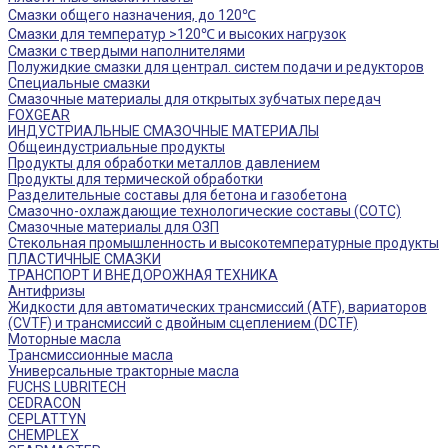
Смазки общего назначения, до 120℃
Смазки для температур >120℃ и высоких нагрузок
Смазки с твердыми наполнителями
Полужидкие смазки для централ. систем подачи и редукторов
Специальные смазки
Смазочные материалы для открытых зубчатых передач
FOXGEAR
ИНДУСТРИАЛЬНЫЕ СМАЗОЧНЫЕ МАТЕРИАЛЫ
Общеиндустриальные продукты
Продукты для обработки металлов давлением
Продукты для термической обработки
Разделительные составы для бетона и газобетона
Смазочно-охлаждающие технологические составы (СОТС)
Смазочные материалы для ОЗП
Стекольная промышленность и высокотемпературные продукты
ПЛАСТИЧНЫЕ СМАЗКИ
ТРАНСПОРТ И ВНЕДОРОЖНАЯ ТЕХНИКА
Антифризы
Жидкости для автоматических трансмиссий (ATF), вариаторов
(CVTF) и трансмиссий с двойным сцеплением (DCTF)
Моторные масла
Трансмиссионные масла
Универсальные тракторные масла
FUCHS LUBRITECH
CEDRACON
CEPLATTYN
CHEMPLEX