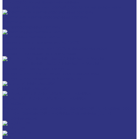
Для обработки металлов давлением
Разделит составы для горячей обработки металлов давл
Очистители и антикоррозионные составы
Очистители
Антикоррозионные составы
Пластичные смазки и пасты
Смазки общего назначения, до 120℃
Смазки для температур >120℃ и высоких нагрузок
Смазки с твердыми наполнителями
ИНДУСТРИАЛЬНЫЕ СМАЗОЧНЫЕ МАТЕРИАЛЫ
Общеиндустриальные продукты
Продукты для обработки металлов давлением
Продукты для термической обработки
ПЛАСТИЧНЫЕ СМАЗКИ
ТРАНСПОРТ И ВНЕДОРОЖНАЯ ТЕХНИКА
Антифризы
Жидкости для автоматических трансмиссий (ATF), вариаторов
(CVTF) и трансмиссий с двойным сцеплением (DCTF)
Моторные масла
CEDRACON
CEPLATTYN