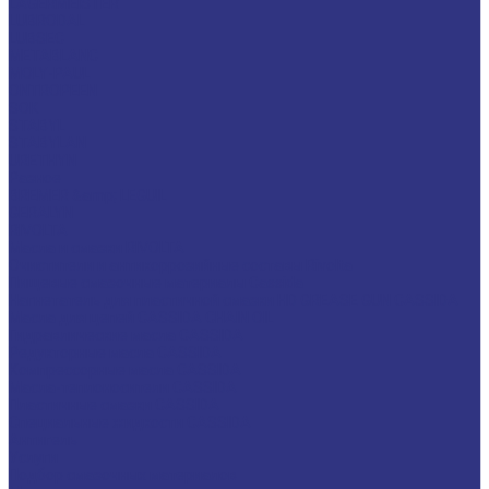
LAGERMEISTER
LUBRODAL
LUBSEC
METABLANC
MOLY-PAUL
ONTROPEEN
SOK
STABYL
STABYLAN
URETHYN
Разное
BREMER &amp; LEGUIL
GERALYN
RIVOLTA
Масла и смазки RIVOLTA
Очистители и антикоррозийные составы Rivolta
Пищевые смазочные материалы Cassida
Нагнетатель для пластичной смазки HD GREASE GUN CASSIDA
Масла для цепей CASSIDA CHAIN OIL
Гидравлические масла CASSIDA
Редукторные масла CASSIDA
Компрессорные масла CASSIDA
Масла-теплоносители CASSIDA
Пластичные смазки CASSIDA
Специальные жидкости CASSIDA
Антигель
Услуги
Подбор смазочных материалов