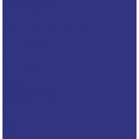
Смазочно-охлаждающие технологические составы (СОТС)
Водосмешиваемые СОЖ
Неводосмешиваемые СОЖ
Средства по уходу за СОЖ
Смазочные материалы для ОЗП
Стекольная промышленность и высокотемпературные продукты
Высокотемпературные масла для цепей
Масла теплоносители
Технологические жидкости для стекольной промышленности
ПЛАСТИЧНЫЕ СМАЗКИ
ТРАНСПОРТ И ВНЕДОРОЖНАЯ ТЕХНИКА
Антифризы
Жидкости для автоматических трансмиссий (ATF), вариаторов
(CVTF) и трансмиссий с двойным сцеплением (DCTF)
Моторные масла
Моторные масла для грузовых автомобилей
Моторные масла для двигателей, работающих на газообразном
топливе
Моторные масла для легковых автомобилей
Трансмиссионные масла
Универсальные тракторные масла
FUCHS LUBRITECH
CEDRACON
CEPLATTYN
CHEMPLEX
GEARMASTER
GLEIMO
HYKOGEEN