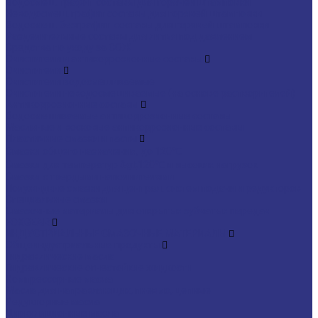
Водосмеш. графит составы для горячей штамповки
Неводосмеш. графит составы для горячей штамповки
Водосмеш. безграфит. составы для горячей штамповки
Разделительные составы для литья под давлением
Средства по уходу за СОЖ
Очистители и антикоррозионные составы
Очистители
Очистители водосмешиваемые
Очистители неводосмешиваемые (на основе растворителей)
Антикоррозионные составы
Водосмешиваемые антикоррозионные составы
Масляные и восковые антикоррозионные составы
Пластичные смазки и пасты
Смазки общего назначения, до 120℃
Смазки для температур &gt;120℃ и высоких нагрузок
Смазки с твердыми наполнителями
Полужидкие смазки для централ. систем подачи и редукторов
Специальные смазки
Смазочные материалы для открытых зубчатых передач
FOXGEAR
ИНДУСТРИАЛЬНЫЕ СМАЗОЧНЫЕ МАТЕРИАЛЫ
Общеиндустриальные продукты
Гидравлические масла
Гидравлические огнестойкие жидкости
Компрессорные масла
Масла для направляющих, пневмо, цепные
Редукторные масла
Циркуляционные масла