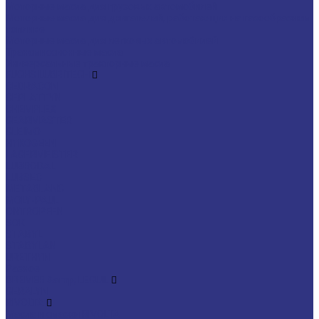
Моторные масла для грузовых автомобилей
Моторные масла для двигателей, работающих на газообразном
топливе
Моторные масла для легковых автомобилей
Трансмиссионные масла
Универсальные тракторные масла
FUCHS LUBRITECH
CEDRACON
CEPLATTYN
CHEMPLEX
GEARMASTER
GLEIMO
HYKOGEEN
LAGERMEISTER
LUBRODAL
LUBSEC
METABLANC
MOLY-PAUL
ONTROPEEN
SOK
STABYL
STABYLAN
URETHYN
Разное
BREMER &amp; LEGUIL
GERALYN
RIVOLTA
Масла и смазки RIVOLTA