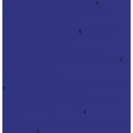
Продукты для обработки металлов давлением
Разделительные составы для непрерывного литья
Смазочные материалы для горячей и теплой обработки
давлением
Смазочные материалы для прокатки
Смазочные материалы для холодной обработки давлением
Продукты для термической обработки
Водосмешиваемые полимерные закалочные жидкости
Закалочные масла
Продукты для защиты от коррозии
Промышленные очистители
Разделительные составы для бетона и газобетона
Смазочно-охлаждающие технологические составы (СОТС)
Водосмешиваемые СОЖ
Неводосмешиваемые СОЖ
Средства по уходу за СОЖ
Смазочные материалы для ОЗП
Стекольная промышленность и высокотемпературные продукты
Высокотемпературные масла для цепей
Масла теплоносители
Технологические жидкости для стекольной промышленности
ПЛАСТИЧНЫЕ СМАЗКИ
ТРАНСПОРТ И ВНЕДОРОЖНАЯ ТЕХНИКА
Антифризы
Жидкости для автоматических трансмиссий (ATF), вариаторов
(CVTF) и трансмиссий с двойным сцеплением (DCTF)
Моторные масла