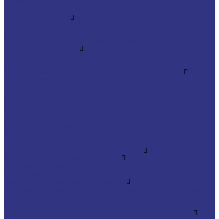
На синтетической основе
Огнестойкие
Редукторные масла
Редукторные масла на минеральной основе
Редукторные масла на синтетической основе
Масла для направляющих, цепей и пневмоинструмента
Компрессорные масла
Компрессорные масла на минеральной основе
Компрессорные масла на синтетической основе
Масла для компрессоров холодильного оборудования
Масла для компрессоров хол. обор. на минерал. основе
Полусинтетические
Масла для компрессоров хол. обор. на синтетичной основе
Турбинные масла
Масла для текстильных машин
Белые масла
Масла-теплоносители
Электроизоляционные масла
Цилиндровые масла
Смазочно-охлаждающие жидкости (СОЖ)
Для обработки металлов резанием
Водосмешиваемые
Неводосмешиваемые
Для обработки металлов давлением
Водосмешиваемые СОЖ для обработ металлов давлением
Неводосмешиваемые СОЖ для обработ металлов давлением
Твердые составы для обработки металлов давлением
Разделит составы для горячей обработки металлов давл