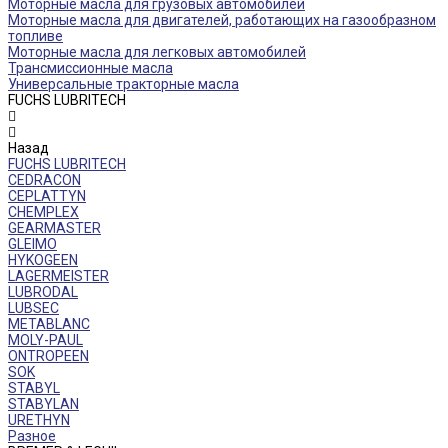
Моторные масла для грузовых автомобилей
Моторные масла для двигателей, работающих на газообразном
топливе
Моторные масла для легковых автомобилей
Трансмиссионные масла
Универсальные тракторные масла
FUCHS LUBRITECH
Назад
FUCHS LUBRITECH
CEDRACON
CEPLATTYN
CHEMPLEX
GEARMASTER
GLEIMO
HYKOGEEN
LAGERMEISTER
LUBRODAL
LUBSEC
METABLANC
MOLY-PAUL
ONTROPEEN
SOK
STABYL
STABYLAN
URETHYN
Разное