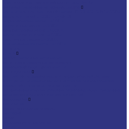
Очистители и антикоррозийные составы Rivolta
Пищевые смазочные материалы Cassida
Нагнетатель для пластичной смазки HD GREASE GUN CASSIDA
Масла для цепей CASSIDA CHAIN OIL
Гидравлические масла CASSIDA
Редукторные масла CASSIDA
Компрессорные масла CASSIDA
Масла-теплоносители CASSIDA
Пластичные смазки CASSIDA
Специальные жидкости CASSIDA
Антигель
Услуги
Подбор смазочных материалов
Мониторинг смазочных материалов
Технический аудит производства
Техподдержка
Инструкции по замене масла в гидравлической системе
Инструкция по измерению концентрации технологических
жидкостей с помощью рефрактометра
Оптимальные условия хранения различных видов смазочных
материалов и технологических жидкостей
Информация
Технологии
Маркетинговые материалы
Глоссарий
Видео
Информация о продуктах
Контакты