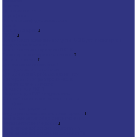
Вакансии
Новости
Доставка и оплата
Сертификаты
Политика конфиденциальности
Статьи
Каталог товаров
FUCHS
Новые локализованные продукты FUCHS для транспорта и
внедорожной техники
Новые локальные продукты FUCHS
Транспорт и внедорожная техника
Моторные масла
Для легковых автомобилей
Для грузовых автомобилей
Для двигателей, работающих на газу
Универсальные тракторные масла
Трансмиссионные масла
Жидкости для АКПП
Жидкости для ГУР и гидросистем
Автомоб. пластичные смазки и пасты
Антифризы
Сервисные продукты
Индустриальные смазочные материалы
Машинные масла общего назначения
Гидравлические жидкости
На минеральной основе, содержат Zn
На минеральной основе, не содержат Zn