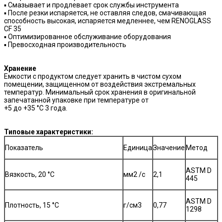
▪ Смазывает и продлевает срок службы инструмента
▪ После резки испаряется, не оставляя следов, смачивающая
способность высокая, испаряется медленнее, чем RENOGLASS
CF 35
▪ Оптимизированное обслуживание оборудования
▪ Превосходная производительность
Хранение
Емкости с продуктом следует хранить в чистом сухом
помещении, защищенном от воздействия экстремальных
температур. Минимальный срок хранения в оригинальной
запечатанной упаковке при температуре от
+5 до +35 °С 3 года.
Типовые характеристики:
Показатель
Единица
Значение
Метод
ASTM D
Вязкость, 20 °C
мм2 /с
2,1
445
ASTM D
Плотность, 15 °C
г/см3
0,77
1298