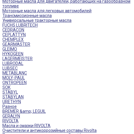
Моторные масла для двигателей, работающих на газообразном
топливе
Моторные масла для легковых автомобилей
Трансмиссионные масла
Универсальные тракторные масла
FUCHS LUBRITECH
CEDRACON
CEPLATTYN
CHEMPLEX
GEARMASTER
GLEIMO
HYKOGEEN
LAGERMEISTER
LUBRODAL
LUBSEC
METABLANC
MOLY-PAUL
ONTROPEEN
SOK
STABYL
STABYLAN
URETHYN
Разное
BREMER &amp; LEGUIL
GERALYN
RIVOLTA
Масла и смазки RIVOLTA
Очистители и антикоррозийные составы Rivolta