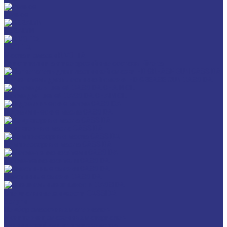
Разное
GERALYN
RIVOLTA
Масла и смазки RIVOLTA
Очистители и антикоррозийные составы Rivolta
Нагнетатель для пластичной смазки HD GREASE GUN CASSIDA
Масла для цепей CASSIDA CHAIN OIL
Гидравлические масла CASSIDA
Редукторные масла CASSIDA
Компрессорные масла CASSIDA
Масла-теплоносители CASSIDA
Пластичные смазки CASSIDA
Специальные жидкости CASSIDA
Услуги
Подбор смазочных материалов
Мониторинг смазочных материалов
Технический аудит производства