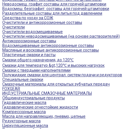
Неводосмеш. графит составы для горячей штамповки
Водосмеш. безграфит. составы для горячей штамповки
Разделительные составы для литья под давлением
Средства по уходу за СОЖ
Очистители и антикоррозионные составы
Очистители
Очистители водосмешиваемые
Очистители неводосмешиваемые (на основе растворителей)
Антикоррозионные составы
Водосмешиваемые антикоррозионные составы
Масляные и восковые антикоррозионные составы
Пластичные смазки и пасты
Смазки общего назначения, до 120℃
Смазки для температур &gt;120℃ и высоких нагрузок
Смазки с твердыми наполнителями
Полужидкие смазки для централ. систем подачи и редукторов
Специальные смазки
Смазочные материалы для открытых зубчатых передач
FOXGEAR
ИНДУСТРИАЛЬНЫЕ СМАЗОЧНЫЕ МАТЕРИАЛЫ
Общеиндустриальные продукты
Гидравлические масла
Гидравлические огнестойкие жидкости
Компрессорные масла
Масла для направляющих, пневмо, цепные
Редукторные масла
Циркуляционные масла