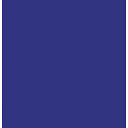
Техподдержка
Инструкции по замене масла в гидравлической системе
Инструкция по измерению концентрации технологических
жидкостей с помощью рефрактометра
Оптимальные условия хранения различных видов смазочных
материалов и технологических жидкостей
Информация
Технологии
Маркетинговые материалы
Глоссарий
Видео
Информация о продуктах
Контакты
...
О компании
Вакансии
Новости
Доставка и оплата
Сертификаты
Политика конфиденциальности
Статьи
Каталог товаров
FUCHS
Новые локализованные продукты FUCHS для транспорта и
внедорожной техники
Новые локальные продукты FUCHS
Транспорт и внедорожная техника
Моторные масла