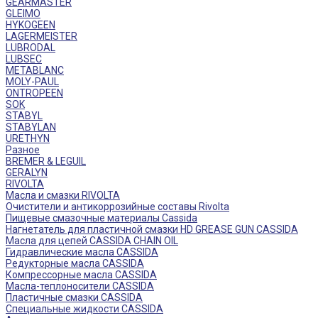
GEARMASTER
GLEIMO
HYKOGEEN
LAGERMEISTER
LUBRODAL
LUBSEC
METABLANC
MOLY-PAUL
ONTROPEEN
SOK
STABYL
STABYLAN
URETHYN
Разное
BREMER & LEGUIL
GERALYN
RIVOLTA
Масла и смазки RIVOLTA
Очистители и антикоррозийные составы Rivolta
Пищевые смазочные материалы Cassida
Нагнетатель для пластичной смазки HD GREASE GUN CASSIDA
Масла для цепей CASSIDA CHAIN OIL
Гидравлические масла CASSIDA
Редукторные масла CASSIDA
Компрессорные масла CASSIDA
Масла-теплоносители CASSIDA
Пластичные смазки CASSIDA
Специальные жидкости CASSIDA