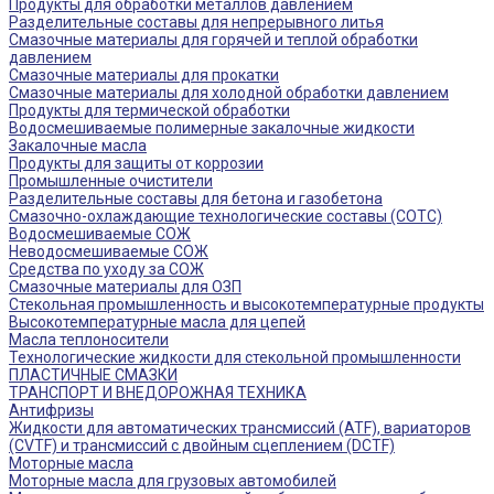
Продукты для обработки металлов давлением
Разделительные составы для непрерывного литья
Смазочные материалы для горячей и теплой обработки
давлением
Смазочные материалы для прокатки
Смазочные материалы для холодной обработки давлением
Продукты для термической обработки
Водосмешиваемые полимерные закалочные жидкости
Закалочные масла
Продукты для защиты от коррозии
Промышленные очистители
Разделительные составы для бетона и газобетона
Смазочно-охлаждающие технологические составы (СОТС)
Водосмешиваемые СОЖ
Неводосмешиваемые СОЖ
Средства по уходу за СОЖ
Смазочные материалы для ОЗП
Стекольная промышленность и высокотемпературные продукты
Высокотемпературные масла для цепей
Масла теплоносители
Технологические жидкости для стекольной промышленности
ПЛАСТИЧНЫЕ СМАЗКИ
ТРАНСПОРТ И ВНЕДОРОЖНАЯ ТЕХНИКА
Антифризы
Жидкости для автоматических трансмиссий (ATF), вариаторов
(CVTF) и трансмиссий с двойным сцеплением (DCTF)
Моторные масла
Моторные масла для грузовых автомобилей