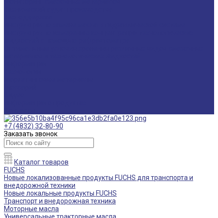
Мониторинг смазочных материалов
Технический аудит производства
Техподдержка
Инструкции по замене масла в гидравлической системе
Инструкция по измерению концентрации технологических
жидкостей с помощью рефрактометра
Оптимальные условия хранения различных видов смазочных
материалов и технологических жидкостей
Информация
Технологии
Маркетинговые материалы
Глоссарий
Видео
Информация о продуктах
Контакты
+7 (4832) 32-80-90
Заказать звонок
Каталог товаров
FUCHS
Новые локализованные продукты FUCHS для транспорта и
внедорожной техники
Новые локальные продукты FUCHS
Транспорт и внедорожная техника
Моторные масла
Универсальные тракторные масла