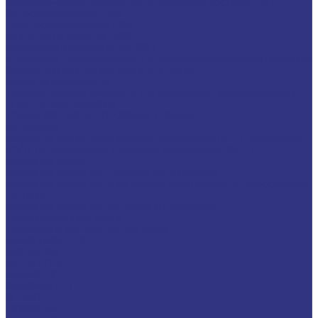
Смазочно-охлаждающие технологические составы (СОТС)
Водосмешиваемые СОЖ
Неводосмешиваемые СОЖ
Средства по уходу за СОЖ
Смазочные материалы для ОЗП
Стекольная промышленность и высокотемпературные продукты
Высокотемпературные масла для цепей
Масла теплоносители
Технологические жидкости для стекольной промышленности
ПЛАСТИЧНЫЕ СМАЗКИ
ТРАНСПОРТ И ВНЕДОРОЖНАЯ ТЕХНИКА
Антифризы
Жидкости для автоматических трансмиссий (ATF), вариаторов
(CVTF) и трансмиссий с двойным сцеплением (DCTF)
Моторные масла
Моторные масла для грузовых автомобилей
Моторные масла для двигателей, работающих на газообразном
топливе
Моторные масла для легковых автомобилей
Трансмиссионные масла
Универсальные тракторные масла
FUCHS LUBRITECH
CEDRACON
CEPLATTYN
CHEMPLEX
GEARMASTER
GLEIMO
HYKOGEEN