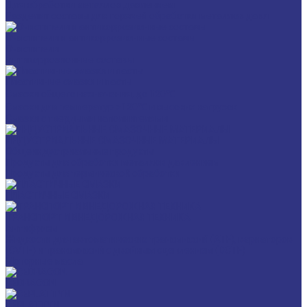
Для обработки металлов давлением
Разделит составы для горячей обработки металлов давл
Очистители и антикоррозионные составы
Очистители
Антикоррозионные составы
Пластичные смазки и пасты
Смазки общего назначения, до 120℃
Смазки для температур >120℃ и высоких нагрузок
Смазки с твердыми наполнителями
ИНДУСТРИАЛЬНЫЕ СМАЗОЧНЫЕ МАТЕРИАЛЫ
Общеиндустриальные продукты
Продукты для обработки металлов давлением
Продукты для термической обработки
ПЛАСТИЧНЫЕ СМАЗКИ
ТРАНСПОРТ И ВНЕДОРОЖНАЯ ТЕХНИКА
Антифризы
Жидкости для автоматических трансмиссий (ATF), вариаторов
(CVTF) и трансмиссий с двойным сцеплением (DCTF)
Моторные масла
CEDRACON
CEPLATTYN