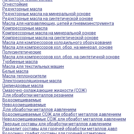
Огнестойкие
Редукторные масла
Редукторные масла на минеральной основе
Редукторные масла на синтетической основе
Масла для направляющих, цепей и пневмоинструмента
Компрессорные масла
Компрессорные масла на минеральной основе
Компрессорные масла на синтетической основе
Масла для компрессоров холодильного оборудования
Масла для компрессоров хол. обор. на минерал. основе
Полусинтетические
Масла для компрессоров хол. обор. на синтетичной основе
Турбинные масла
Масла для текстильных машин
Белые масла
Масла-теплоносители
Электроизоляционные масла
Цилиндровые масла
Смазочно-охлаждающие жидкости (СОЖ)
Для обработки металлов резанием
Водосмешиваемые
Неводосмешиваемые
Для обработки металлов давлением
Водосмешиваемые СОЖ для обработ металлов давлением
Неводосмешиваемые СОЖ для обработ металлов давлением
Твердые составы для обработки металлов давлением
Разделит составы для горячей обработки металлов давл
Водосмеш. графит составы для горячей штамповки