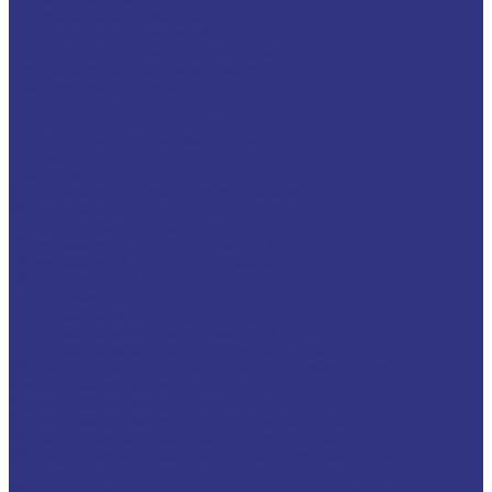
Для легковых автомобилей
Для грузовых автомобилей
Для двигателей, работающих на газу
Универсальные тракторные масла
Трансмиссионные масла
Жидкости для АКПП
Жидкости для ГУР и гидросистем
Автомоб. пластичные смазки и пасты
Антифризы
Сервисные продукты
Индустриальные смазочные материалы
Машинные масла общего назначения
Гидравлические жидкости
На минеральной основе, содержат Zn
На минеральной основе, не содержат Zn
На синтетической основе
Огнестойкие
Редукторные масла
Редукторные масла на минеральной основе
Редукторные масла на синтетической основе
Масла для направляющих, цепей и пневмоинструмента
Компрессорные масла
Компрессорные масла на минеральной основе
Компрессорные масла на синтетической основе
Масла для компрессоров холодильного оборудования
Масла для компрессоров хол. обор. на минерал. основе
Полусинтетические
Масла для компрессоров хол. обор. на синтетичной основе