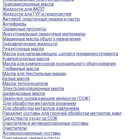
Трансмиссионные масла
Жидкости для АКПП
Жидкости для ГУР и гидросистем
Автомоб. пластичные смазки и пасты
Антифризы
Сервисные продукты
Индустриальные смазочные материалы
Машинные масла общего назначения
Гидравлические жидкости
Редукторные масла
Масла для направляющих, цепей и пневмоинструмента
Компрессорные масла
Масла для компрессоров холодильного оборудования
Турбинные масла
Масла для текстильных машин
Белые масла
Масла-теплоносители
Электроизоляционные масла
Цилиндровые масла
Смазочно-охлаждающие жидкости (СОЖ)
Для обработки металлов резанием
Для обработки металлов давлением
Разделит составы для горячей обработки металлов давл
Средства по уходу за СОЖ
Очистители и антикоррозионные составы
Очистители
Антикоррозионные составы
Пластичные смазки и пасты