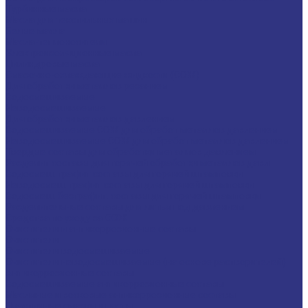
Турбинные масла
Масла для текстильных машин
Белые масла
Масла-теплоносители
Электроизоляционные масла
Цилиндровые масла
Смазочно-охлаждающие жидкости (СОЖ)
Для обработки металлов резанием
Водосмешиваемые
Неводосмешиваемые
Для обработки металлов давлением
Водосмешиваемые СОЖ для обработ металлов давлением
Неводосмешиваемые СОЖ для обработ металлов давлением
Твердые составы для обработки металлов давлением
Разделит составы для горячей обработки металлов давл
Водосмеш. графит составы для горячей штамповки
Неводосмеш. графит составы для горячей штамповки
Водосмеш. безграфит. составы для горячей штамповки
Разделительные составы для литья под давлением
Средства по уходу за СОЖ
Очистители и антикоррозионные составы
Очистители
Очистители водосмешиваемые
Очистители неводосмешиваемые (на основе растворителей)
Антикоррозионные составы
Водосмешиваемые антикоррозионные составы
Масляные и восковые антикоррозионные составы
Пластичные смазки и пасты