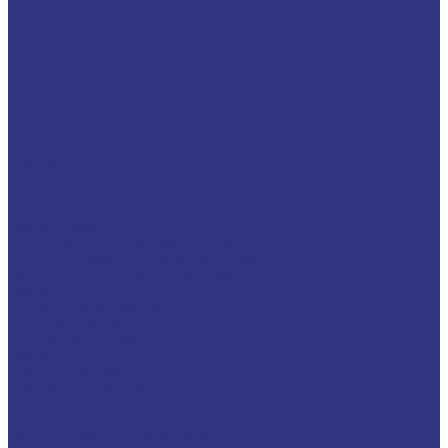
LAGERMEISTER
LUBRODAL
LUBSEC
METABLANC
MOLY-PAUL
ONTROPEEN
SOK
STABYL
STABYLAN
URETHYN
Разное
BREMER &amp; LEGUIL
GERALYN
RIVOLTA
Масла и смазки RIVOLTA
Очистители и антикоррозийные составы Rivolta
Пищевые смазочные материалы Cassida
Нагнетатель для пластичной смазки HD GREASE GUN CASSIDA
Масла для цепей CASSIDA CHAIN OIL
Гидравлические масла CASSIDA
Редукторные масла CASSIDA
Компрессорные масла CASSIDA
Масла-теплоносители CASSIDA
Пластичные смазки CASSIDA
Специальные жидкости CASSIDA
Антигель
Услуги
Подбор смазочных материалов