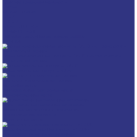
Политика конфиденциальности
Статьи
Каталог товаров
FUCHS
FOXGEAR
FUCHS LUBRITECH
BREMER & LEGUIL
Пищевые смазочные материалы Cassida
Антигель
Новые локализованные продукты FUCHS для транспорта и
внедорожной техники
Новые локальные продукты FUCHS
Транспорт и внедорожная техника
Моторные масла
Универсальные тракторные масла
Трансмиссионные масла
Индустриальные смазочные материалы
Машинные масла общего назначения
Гидравлические жидкости
Редукторные масла
Смазочно-охлаждающие жидкости (СОЖ)
Для обработки металлов резанием