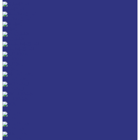
CHEMPLEX
GEARMASTER
GLEIMO
HYKOGEEN
LAGERMEISTER
LUBRODAL
LUBSEC
METABLANC
MOLY-PAUL
ONTROPEEN
SOK
STABYL
STABYLAN
URETHYN