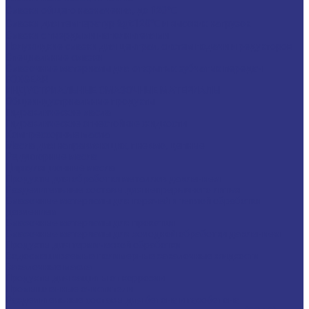
Смазки общего назначения, до 120℃
Смазки для температур &gt;120℃ и высоких нагрузок
Смазки с твердыми наполнителями
Полужидкие смазки для централ. систем подачи и редукторов
Специальные смазки
Смазочные материалы для открытых зубчатых передач
FOXGEAR
ИНДУСТРИАЛЬНЫЕ СМАЗОЧНЫЕ МАТЕРИАЛЫ
Общеиндустриальные продукты
Гидравлические масла
Гидравлические огнестойкие жидкости
Компрессорные масла
Масла для направляющих, пневмо, цепные
Редукторные масла
Циркуляционные масла
Продукты для обработки металлов давлением
Разделительные составы для непрерывного литья
Смазочные материалы для горячей и теплой обработки
давлением
Смазочные материалы для прокатки
Смазочные материалы для холодной обработки давлением
Продукты для термической обработки
Водосмешиваемые полимерные закалочные жидкости
Закалочные масла
Продукты для защиты от коррозии
Промышленные очистители
Разделительные составы для бетона и газобетона