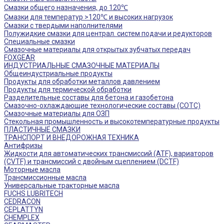
Смазки общего назначения, до 120℃
Смазки для температур >120℃ и высоких нагрузок
Смазки с твердыми наполнителями
Полужидкие смазки для централ. систем подачи и редукторов
Специальные смазки
Смазочные материалы для открытых зубчатых передач
FOXGEAR
ИНДУСТРИАЛЬНЫЕ СМАЗОЧНЫЕ МАТЕРИАЛЫ
Общеиндустриальные продукты
Продукты для обработки металлов давлением
Продукты для термической обработки
Разделительные составы для бетона и газобетона
Смазочно-охлаждающие технологические составы (СОТС)
Смазочные материалы для ОЗП
Стекольная промышленность и высокотемпературные продукты
ПЛАСТИЧНЫЕ СМАЗКИ
ТРАНСПОРТ И ВНЕДОРОЖНАЯ ТЕХНИКА
Антифризы
Жидкости для автоматических трансмиссий (ATF), вариаторов
(CVTF) и трансмиссий с двойным сцеплением (DCTF)
Моторные масла
Трансмиссионные масла
Универсальные тракторные масла
FUCHS LUBRITECH
CEDRACON
CEPLATTYN
CHEMPLEX